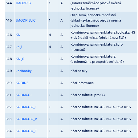
144
JMODPIS
1
A
(sklad=zvláštní odpisová měrná
jednotka, licence)
Odpisová jednotka množství
145
JMODPISLIC
1
A
(sklad=zvláštní odpisová měrná
jednotka, licence)
Kombinovaná nomenklatura (položka HS
146
KN
4
A
+ dvě další místa {přebíráno z EU})
Kombinovaná nomenklatura (pro
147
kn_i
4
A
Intrastat)
Kombinovaná nomenklatura
148
KN_S
1
A
(podmnožina pro spotřební daně)
149
kodbanky
1
A
Kód banky
150
KODINF
1
A
Kód informace
151
KODMCCI
1
A
Kód odmítnutí pro CCI
152
KODMCUO_T
1
A
Kód odmítnutí na CÚ - NCTS-P5 a AES
153
KODMCUO_V
1
A
Kód odmítnutí na CÚ - NCTS-P5 a AES
154
KODMCUU_T
1
A
Kód odmítnutí na CÚ - NCTS-P5 a AES