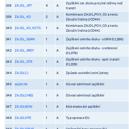
Zajištění cel. dluhu pro jiné režimy než
338
ZAJDL_JRT
4
A
tranzit
Kombinace ZAJDL,POV_CO a textu
339
ZAJDL_KO
2
A
Záruční listina (JCD44)
Kombinace ZAJDL,POV_CO a textu
340
ZAJDL_KO_NCTS
1
A
Záruční listina (JCD44)
341
ZAJDL_SGRN
1
A
Zajištení celního dluhu - s GRN (CL286)
Zajištení celního dluhu - s referencí
342
ZAJDL_SREF
1
A
(CL076)
Zajištení celního dluhu - spol. tranzit
343
ZAJDL_STR
1
A
(CL229)
344
ZAJDLCJ
1
A
Způsob uvolnění celní jistoty
345
zajdlchb
1
A
Důvod odmítnutí zajištění
346
ZAJDLCHB2
1
A
Důvod odmítnutí zajištění
347
ZAJDLMON
1
A
Kód sledování zajištění
348
ZAJDLOPE
1
A
Typ operace EU
349
ZAJDLOPUP
1
A
Upřesnění typu operace EU