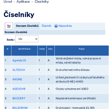
Úvod
Aplikace
Číselníky
Číselníky
Seznam číselníků
Číselník
Nápověda
Seznam číselníků
Sada :
#
Identifikátor
Verze
Stav
Popis
Volná služební místa, volná pracovní
1
AgendyCS
1
A
místa, volné lokality
2
ALTEDUK
1
A
Druh alternativního důkazu
Určení,platnosti či výskytu příslušného
3
ANONE
1
A
atributu (0-NE,1-ANO)
4
ASEOCHB
1
A
Chyba vyhodnocení ASEO
5
BADCERT
1
A
Neplatné kombinace certifikátů
6
BALEHROM
1
A
Druh balení - hromadná (CL181)