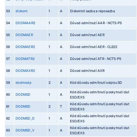
53
diskont
1
A
Diskontní sazba a reposazba
54
DODMAAR2
1
A
Důvod odmítnutí AAR - NCTS-P5
55
DODMAER
1
A
Důvod odmítnutí AER
56
DODMAER2
1
A
Důvod odmítnutí AER - CL222
57
DODMATR2
1
A
Důvod odmítnutí ATR - NCTS-P5
58
DODMAXR2
1
A
Důvod odmítnutí AXR
59
dodmodp
2
A
Kód důvodu odmítnutí odpisu SD
Kód důvodu odmítnutí poskytnutí dat
60
DODMSD
1
A
ESD/EXS
Kód důvodu odmítnutí poskytnutí dat
61
DODMSD
2
T
ESD/EXS
Kód důvodu odmítnutí poskytnutí dat
62
DODMSD_D
1
A
ESD/EXS
Kód důvodu odmítnutí poskytnutí dat
63
DODMSD_V
1
A
ESD/EXS