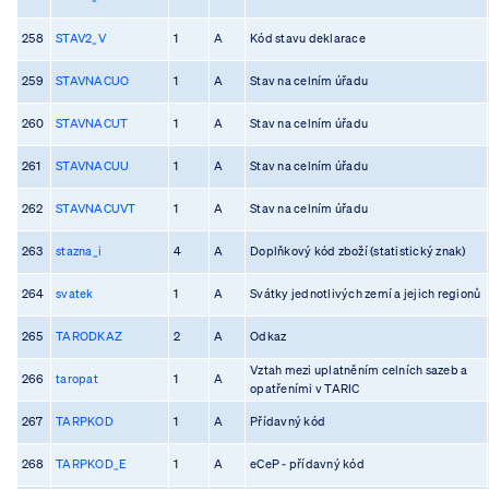
258
STAV2_V
1
A
Kód stavu deklarace
259
STAVNACUO
1
A
Stav na celním úřadu
260
STAVNACUT
1
A
Stav na celním úřadu
261
STAVNACUU
1
A
Stav na celním úřadu
262
STAVNACUVT
1
A
Stav na celním úřadu
263
stazna_i
4
A
Doplňkový kód zboží (statistický znak)
264
svatek
1
A
Svátky jednotlivých zemí a jejich regionů
265
TARODKAZ
2
A
Odkaz
Vztah mezi uplatněním celních sazeb a
266
taropat
1
A
opatřeními v TARIC
267
TARPKOD
1
A
Přídavný kód
268
TARPKOD_E
1
A
eCeP - přídavný kód