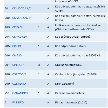
(odstavec 48 JCD)
Kód důvodu odmítnutí dotazu na zásilku
201
ODMDOZAS_T
1
A
CL184
Kód důvodu odmítnutí dotazu na zásilku
202
ODMDOZAS_V
1
A
CL184
Indikace seznamu odpadů v němž se
203
ODPADY
1
A
příslušné zboží nachází (JCD31)
204
ODPADYZV
1
A
Kód způsobu využití odpadů
205
ODPPAT
1
A
Kód odpovědi na pátrání
206
OMESD
1
A
Kód důvodu odmítnutí dat ESD/EXS
207
OPERSTAT
3
A
Operační status (CL971)
208
OSPOTVYS
1
A
Osoba potvrzující výstup (CL205)
209
OZNADRU
1
A
Druh oznámení
210
OZNAMPRO
1
A
Oznámení o propuštění
211
PATINFO
1
A
Pátrací informace (CL210)