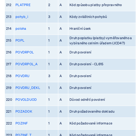
212
PLATPRE
2
A
Kód způsobu platby přepravného
213
pohyb_i
3
A
Kódy zvláštních pohybů
214
poloha
1
A
Hraniční úsek
Druh poplatku (platby) vyměřovaného a
215
POPL
1
A
vybíraného celním úřadem (JCD47)
216
POVDRPOL
1
A
Druh povolení
217
POVDRPOL_A
1
A
Druh povolení - CL615
218
POVDRU
3
A
Druh povolení
219
POVDRU_DEKL
1
A
Druh povolení
220
POVOLDUOD
1
A
Důvod odnětí povolení
221
POZADOK
1
A
Druh požadovaného dokladu
222
POZINF
1
A
Kód požadované informace
223
POZINF_T
1
A
Kód požadované informace