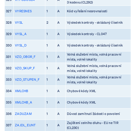
3 kodexu (CL292)
327
VYRESNES
1
A
Kód vyřešení nesrovnalosti
328
VYSL
2
A
Výsledek kontroly - skládaný číselník
329
VYSL_A
1
A
Výsledek kontroly - CL047
330
VYSL_D
1
A
Výsledek kontroly - skládaný číselník
Volná služební místa, volná pracovní
331
VZD_OBOR_F
1
A
místa, volné lokality
Volná služební místa, volná pracovní
332
VZD_SKUP_F
1
A
místa, volné lokality
Volná služební místa, volná pracovní
333
VZD_STUPEN_F
1
A
místa, volné lokality
334
XMLCHB
1
A
Chybové kódy XML
335
XMLCHB_A
1
A
Chybové kódy XML
336
ZADUZAM
1
A
Důvod zamítnutí žádosti o povolení
Zajištení celního dluhu - EU ne TIR
337
ZAJDL_EUNT
1
A
(CL230)