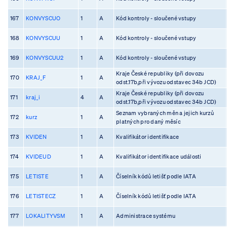
167
KONVYSCUO
1
A
Kód kontroly - sloučené vstupy
168
KONVYSCUU
1
A
Kód kontroly - sloučené vstupy
169
KONVYSCUU2
1
A
Kód kontroly - sloučené vstupy
Kraje České republiky (při dovozu
170
KRAJ_F
1
A
odst.17b,při vývozu odstavec 34b JCD)
Kraje České republiky (při dovozu
171
kraj_i
4
A
odst.17b,při vývozu odstavec 34b JCD)
Seznam vybraných měn a jejich kurzů
172
kurz
1
A
platných pro daný měsíc
173
KVIDEN
1
A
Kvalifikátor identifikace
174
KVIDEUD
1
A
Kvalifikátor identifikace události
175
LETISTE
1
A
Číselník kódů letišť podle IATA
176
LETISTECZ
1
A
Číselník kódů letišť podle IATA
177
LOKALITYVSM
1
A
Administrace systému