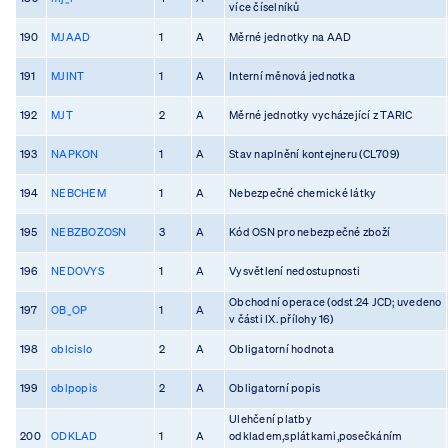
více číselníků
190
MJAAD
1
A
Měrné jednotky na AAD
191
MJINT
1
A
Interní měnová jednotka
192
MJT
2
A
Měrné jednotky vycházející z TARIC
193
NAPKON
1
A
Stav naplnění kontejneru (CL709)
194
NEBCHEM
1
A
Nebezpečné chemické látky
195
NEBZBOZOSN
3
A
Kód OSN pro nebezpečné zboží
196
NEDOVYS
1
A
Vysvětlení nedostupnosti
Obchodní operace (odst.24 JCD; uvedeno
197
OB_OP
1
A
v části IX. přílohy 16)
198
oblcislo
2
A
Obligatorní hodnota
199
oblpopis
2
A
Obligatorní popis
Ulehčení platby
200
ODKLAD
1
A
odkladem,splátkami,posečkáním