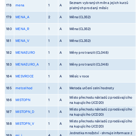
Seznam vybraných měn a jejich kurzů
178
mena
1
A
platných pro daný měsíc
179
MENA_A
2
A
Měna (CL352)
180
MENA_R
1
A
Měna (CL352)
181
MENA_V
1
A
Měna (CL352)
182
MENAEURO
1
A
Měny pro tranzit (CL048)
183
MENAEURO_A
1
A
Měny pro tranzit (CL048)
184
MESVROCE
1
A
Měsíc v roce
185
metcelhod
1
A
Metoda určení celní hodnoty
Místo přechodu nákladů z prodávajícího
186
MISTOPN
1
A
na kupujícího (JCD20)
Místo přechodu nákladů z prodávajícího
187
MISTOPN_D
1
A
na kupujícího (JCD20)
Místo přechodu nákladů z prodávajícího
188
MISTOPN_V
1
A
na kupujícího (JCD20)
Jednotka množství - shrnuje informace z
189
mj_i
4
A