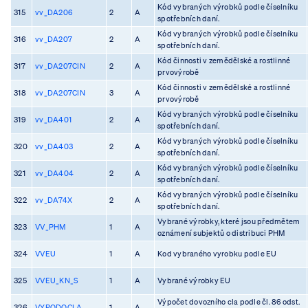
Kód vybraných výrobků podle číselníku
315
vv_DA206
2
A
spotřebních daní.
Kód vybraných výrobků podle číselníku
316
vv_DA207
2
A
spotřebních daní.
Kód činnosti v zemědělské a rostlinné
317
vv_DA207CIN
2
A
prvovýrobě
Kód činnosti v zemědělské a rostlinné
318
vv_DA207CIN
3
A
prvovýrobě
Kód vybraných výrobků podle číselníku
319
vv_DA401
2
A
spotřebních daní.
Kód vybraných výrobků podle číselníku
320
vv_DA403
2
A
spotřebních daní.
Kód vybraných výrobků podle číselníku
321
vv_DA404
2
A
spotřebních daní.
Kód vybraných výrobků podle číselníku
322
vv_DA74X
2
A
spotřebních daní.
Vybrané výrobky, které jsou předmětem
323
VV_PHM
1
A
oznámení subjektů o distribuci PHM
324
VVEU
1
A
Kod vybraného vyrobku podle EU
325
VVEU_KN_S
1
A
Vybrané výrobky EU
Výpočet dovozního cla podle čl. 86 odst.
326
VYPODOCLA
1
A