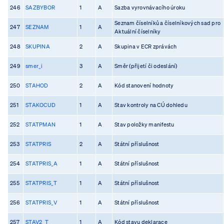
246
SAZBYBOR
1
A
Sazba vyrovnávacího úroku
Seznam číselníků a číselníkových sad pro
247
SEZNAM
1
A
Aktuální číselníky
248
SKUPINA
2
A
Skupina v ECR zprávách
249
smer_i
3
A
Směr (přijetí či odeslání)
250
STAHOD
2
A
Kód stanovení hodnoty
251
STAKOCUD
1
A
Stav kontroly na CÚ dohledu
252
STATPMAN
1
A
Stav položky manifestu
253
STATPRIS
2
A
Státní příslušnost
254
STATPRIS_A
1
A
Státní příslušnost
255
STATPRIS_T
1
A
Státní příslušnost
256
STATPRIS_V
1
A
Státní příslušnost
257
STAV2_T
1
A
Kód stavu deklarace