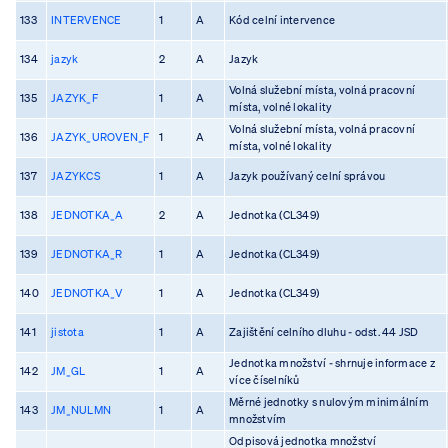
133
INTERVENCE
1
A
Kód celní intervence
134
jazyk
2
A
Jazyk
Volná služební místa, volná pracovní
135
JAZYK_F
1
A
místa, volné lokality
Volná služební místa, volná pracovní
136
JAZYK_UROVEN_F
1
A
místa, volné lokality
137
JAZYKCS
1
A
Jazyk používaný celní správou
138
JEDNOTKA_A
2
A
Jednotka (CL349)
139
JEDNOTKA_R
1
A
Jednotka (CL349)
140
JEDNOTKA_V
1
A
Jednotka (CL349)
141
jistota
1
A
Zajištění celního dluhu - odst. 44 JSD
Jednotka množství - shrnuje informace z
142
JM_GL
1
A
více číselníků
Měrné jednotky s nulovým minimálním
143
JM_NULMN
1
A
množstvím
Odpisová jednotka množství