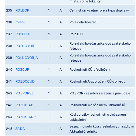
místa, volné lokality
235
ROLDOP
1
A
Celní útvar včetně role a typu dopravy
236
rolecu
1
A
Role celního úřadu
237
ROLEDIC
2
A
Role DIC
Role dalšího účastníka dodavatelského
238
ROLUCDOR
1
A
řetězce
Role dalšího účastníka dodavatelského
239
ROLUCDOR_A
1
A
řetězce
240
ROZCUP
1
A
Rozhodnutí CÚ předložení
241
ROZDOCUD
1
A
Rozhodnutí/doporučení CÚ dohledu
242
ROZPORSZ
1
A
ROZPOR - sazební zařazení a jiné údaje
243
ROZSKLAD
1
A
Rozhodnutí o dočasném uskladnění
Kód položky rozhodnutí o dočasném
244
ROZSKLADP
1
A
uskladnění
Seznam číselníků a číselníkových sad pro
245
SADA
1
A
Aktuální číselníky