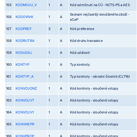
155
KODMCUU_V
1
A
Kód odmítnutí na CÚ - NCTS-P5 a AES
Seznam nejčastěji dováženého zboží -
156
KODOVNIK
1
A
eCeP
157
KODPREF
2
A
Kód preference
158
KODRUTRA
1
A
Kód druhu transakce
159
KODUDAL
1
A
Kód události
160
KONTYP
1
A
Typ kontroly
161
KONTYP_A
1
A
Typ kontroly - národní číselník (CL716)
162
KONVCUONZ
1
A
Kód kontroly - sloučené vstupy
163
KONVCUVT
1
A
Kód kontroly - sloučené vstupy
164
KONVCUVY
1
A
Kód kontroly - sloučené vstupy
165
KONVNEPR
1
A
Kód kontroly - sloučené vstupy
166
KONVPROP
1
A
Kód kontroly - sloučené vstupy