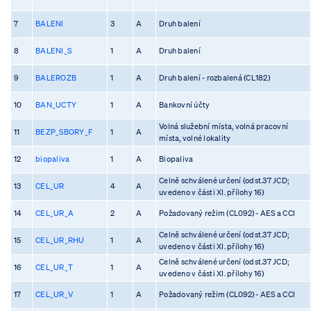
7
BALENI
3
A
Druh balení
8
BALENI_S
1
A
Druh balení
9
BALEROZB
1
A
Druh balení - rozbalená (CL182)
10
BAN_UCTY
1
A
Bankovní účty
Volná služební místa, volná pracovní
11
BEZP_SBORY_F
1
A
místa, volné lokality
12
biopaliva
1
A
Biopaliva
Celně schválené určení (odst.37 JCD;
13
CEL_UR
4
A
uvedeno v části XI. přílohy 16)
14
CEL_UR_A
2
A
Požadovaný režim (CL092) - AES a CCI
Celně schválené určení (odst.37 JCD;
15
CEL_UR_RHU
1
A
uvedeno v části XI. přílohy 16)
Celně schválené určení (odst.37 JCD;
16
CEL_UR_T
1
A
uvedeno v části XI. přílohy 16)
17
CEL_UR_V
1
A
Požadovaný režim (CL092) - AES a CCI