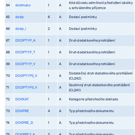
Kód důvodu odmítnutí předložení zásilky
64
dodmuko
1
A
u schváleného příjemce
65
dodp
6
A
Dodací podmínky
66
dodp_i
2
A
Dodací podmínky
67
DODPTYP_A
1
A
Druh dodatkového prohlášení
68
DODPTYP_T
1
A
Druh dodatkového prohlášení
69
DODPTYP_V
1
A
Druh dodatkového prohlášení
Dodatečný druh dodatkového prohlášení
70
DODPTYP2_V
1
A
(CL242)
Souhrnný druh dodatkového prohlášení
71
DODPTYP3_V
1
A
(CL241)
72
DOKKAT
1
A
Kategorie předchozího dokladu
73
DOKPRE
4
A
Typ předchozího dokumentu
74
DOKPRE_D
1
A
Typ předchozího dokumentu
75
DOKPRE3_A
2
A
Typ předchozího dokumentu