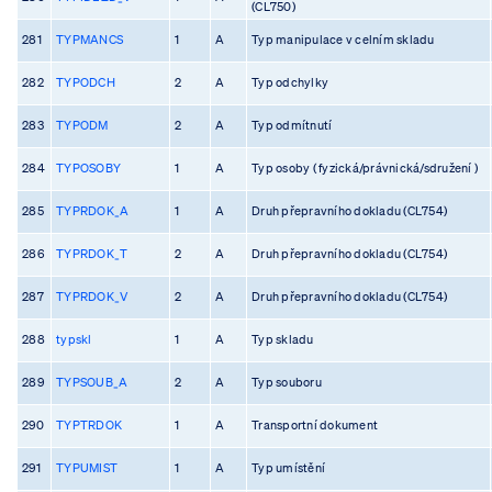
(CL750)
281
TYPMANCS
1
A
Typ manipulace v celním skladu
282
TYPODCH
2
A
Typ odchylky
283
TYPODM
2
A
Typ odmítnutí
284
TYPOSOBY
1
A
Typ osoby ( fyzická/právnická/sdružení )
285
TYPRDOK_A
1
A
Druh přepravního dokladu (CL754)
286
TYPRDOK_T
2
A
Druh přepravního dokladu (CL754)
287
TYPRDOK_V
2
A
Druh přepravního dokladu (CL754)
288
typskl
1
A
Typ skladu
289
TYPSOUB_A
2
A
Typ souboru
290
TYPTRDOK
1
A
Transportní dokument
291
TYPUMIST
1
A
Typ umístění