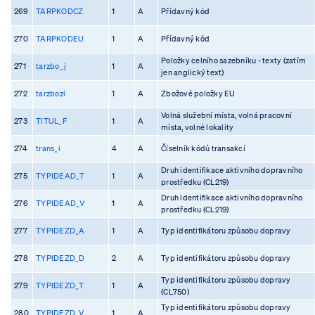
269
TARPKODCZ
1
A
Přídavný kód
270
TARPKODEU
1
A
Přídavný kód
Položky celního sazebníku - texty (zatím
271
tarzbo_j
1
A
jen anglický text)
272
tarzbozi
1
A
Zbožové položky EU
Volná služební místa, volná pracovní
273
TITUL_F
1
A
místa, volné lokality
274
trans_i
4
A
Číselník kódů transakcí
Druh identifikace aktivního dopravního
275
TYPIDEAD_T
1
A
prostředku (CL219)
Druh identifikace aktivního dopravního
276
TYPIDEAD_V
1
A
prostředku (CL219)
277
TYPIDEZD_A
1
A
Typ identifikátoru způsobu dopravy
278
TYPIDEZD_D
2
A
Typ identifikátoru způsobu dopravy
Typ identifikátoru způsobu dopravy
279
TYPIDEZD_T
1
A
(CL750)
Typ identifikátoru způsobu dopravy
280
TYPIDEZD_V
1
A