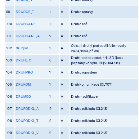
99
DRUDO2_T
1
A
Druh dopravy
100
DRUHDANE
1
A
Druh daně
101
DRUHDANE_A
2
A
Druh daně
Odst. 1, druhý pododdíl (dle novely
102
druhjsd
1
A
2454/1993, př. 38)
Druh licence z odst. 44 JSD (jsou
103
DRUHLIC
6
A
popsány ve vyhl. 199/2004 Sb.)
104
DRUHPRO
1
A
Druh propuštění
105
DRUKOM
1
A
Druh komunikace (CL707)
106
DRUMOD
1
A
Druh modifikace
107
DRUPODKL_A
4
A
Druh podkladu (CL213)
108
DRUPODKL_T
2
A
Druh podkladu (CL213)
109
DRUPODKL_V
2
A
Druh podkladu (CL213)