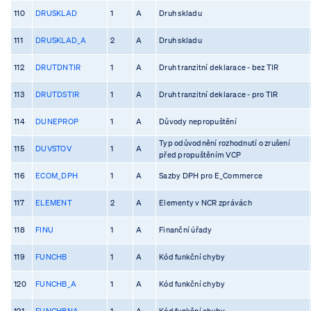
110
DRUSKLAD
1
A
Druh skladu
111
DRUSKLAD_A
2
A
Druh skladu
112
DRUTDNTIR
1
A
Druh tranzitní deklarace - bez TIR
113
DRUTDSTIR
1
A
Druh tranzitní deklarace - pro TIR
114
DUNEPROP
1
A
Důvody nepropuštění
Typ odůvodnění rozhodnutí o zrušení
115
DUVSTOV
1
A
před propuštěním VCP
116
ECOM_DPH
1
A
Sazby DPH pro E_Commerce
117
ELEMENT
2
A
Elementy v NCR zprávách
118
FINU
1
A
Finanční úřady
119
FUNCHB
1
A
Kód funkční chyby
120
FUNCHB_A
1
A
Kód funkční chyby
121
FUNCHBNA
1
A
Kód funkční chyby