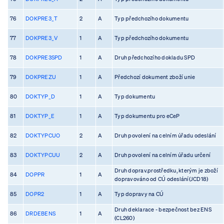
76
DOKPRE3_T
2
A
Typ předchozího dokumentu
77
DOKPRE3_V
1
A
Typ předchozího dokumentu
78
DOKPRE3SPD
1
A
Druh předchozího dokladu SPD
79
DOKPREZU
1
A
Předchozí dokument zboží unie
80
DOKTYP_D
1
A
Typ dokumentu
81
DOKTYP_E
1
A
Typ dokumentu pro eCeP
82
DOKTYPCUO
2
A
Druh povolení na celním úřadu odeslání
83
DOKTYPCUU
2
A
Druh povolení na celním úřadu určení
Druh doprav.prostředku, kterým je zboží
84
DOPPR
1
A
dopravováno od CÚ odeslání(JCD18)
85
DOPR2
1
A
Typ dopravy na CÚ
Druh deklarace - bezpečnost bez ENS
86
DRDEBENS
1
A
(CL260)