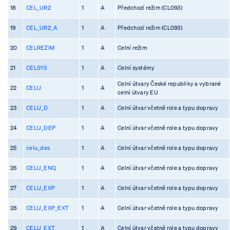
18
CEL_UR2
1
A
Předchozí režim (CL093)
19
CEL_UR2_A
1
A
Předchozí režim (CL093)
20
CELREZIM
1
A
Celní režim
21
CELSYS
1
A
Celní systémy
Celní útvary České republiky a vybrané
22
CELU
1
A
celní útvary EU
23
CELU_D
1
A
Celní útvar včetně role a typu dopravy
24
CELU_DEP
1
A
Celní útvar včetně role a typu dopravy
25
celu_des
1
A
Celní útvar včetně role a typu dopravy
26
CELU_ENQ
1
A
Celní útvar včetně role a typu dopravy
27
CELU_EXP
1
A
Celní útvar včetně role a typu dopravy
28
CELU_EXP_EXT
1
A
Celní útvar včetně role a typu dopravy
29
CELU_EXT
1
A
Celní útvar včetně role a typu dopravy