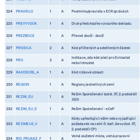
224
PRAVIDLO
1
A
Podmínky/pravidla v ECR zprávách
225
PREVYVDOK
1
A
Druh předchozího vývozního dokladu
226
PREZBOCS
1
A
Převod zboží - zboží
227
PRIODCA
2
A
Kód přičtených a odečtených částek
Indikace, zda kód platí pro Extrastat
228
PRO
2
A
nebo Intrastat
229
RAKODOBL_A
1
A
Kód rizikové oblasti
230
REGION
1
A
Regiony jednotlivých zemí
Režim Společenství (odst. 37, 2. pododdil
231
REZIM_EU
1
A
JSD)
232
REZIM_EU_E
1
A
Režim Společenství - eCeP
Kódy upřesňující režim nebo vyjadřující
233
REZIMEU2_V
1
A
požadavek na celní či daň. úlevu (kol. 37,
2. pododdíl CP)
Volná služební místa, volná pracovní
234
RID_PRUKAZ_F
1
A