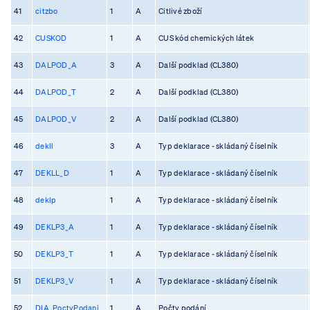
41
citzbo
1
A
Citlivé zboží
42
CUSKOD
1
A
CUS kód chemických látek
43
DALPOD_A
3
A
Další podklad (CL380)
44
DALPOD_T
2
A
Další podklad (CL380)
45
DALPOD_V
2
A
Další podklad (CL380)
46
dekll
3
A
Typ deklarace - skládaný číselník
47
DEKLL_D
1
A
Typ deklarace - skládaný číselník
48
deklp
1
A
Typ deklarace - skládaný číselník
49
DEKLP3_A
1
A
Typ deklarace - skládaný číselník
50
DEKLP3_T
1
A
Typ deklarace - skládaný číselník
51
DEKLP3_V
1
A
Typ deklarace - skládaný číselník
52
DIA_PoctyPodani
1
A
Počty podání