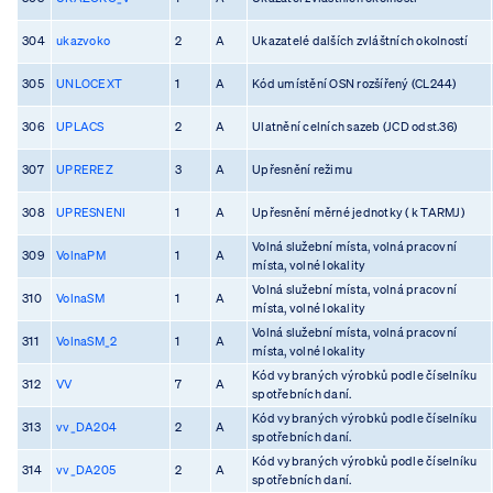
304
ukazvoko
2
A
Ukazatelé dalších zvláštních okolností
305
UNLOCEXT
1
A
Kód umístění OSN rozšířený (CL244)
306
UPLACS
2
A
Ulatnění celních sazeb (JCD odst.36)
307
UPREREZ
3
A
Upřesnění režimu
308
UPRESNENI
1
A
Upřesnění měrné jednotky ( k TARMJ)
Volná služební místa, volná pracovní
309
VolnaPM
1
A
místa, volné lokality
Volná služební místa, volná pracovní
310
VolnaSM
1
A
místa, volné lokality
Volná služební místa, volná pracovní
311
VolnaSM_2
1
A
místa, volné lokality
Kód vybraných výrobků podle číselníku
312
VV
7
A
spotřebních daní.
Kód vybraných výrobků podle číselníku
313
vv_DA204
2
A
spotřebních daní.
Kód vybraných výrobků podle číselníku
314
vv_DA205
2
A
spotřebních daní.