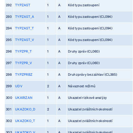
292
TYPZAST
1
A
Kód typu zastoupení
293
TYPZAST_A
1
A
Kód typu zastoupení (CL094)
294
TYPZAST_T
1
A
Kód typu zastoupení (CL094)
295
TYPZAST_V
1
A
Kód typu zastoupení (CL094)
296
TYPZPR_T
1
A
Druhy zpráv (CL060)
297
TYPZPR_V
1
A
Druhy zpráv (CL060)
298
TYPZPRBZ
1
A
Druh zprávy bez záhlaví (CL385)
299
UDV
2
A
Návaznost režimů
300
UKARIZAN
1
A
Ukazatel rizikové analýzy
301
UKAZOKO_D
2
A
Ukazatel zvláštních okolností
302
UKAZOKO_T
1
A
Ukazatel zvláštních okolností
303
UKAZOKO_V
1
A
Ukazatel zvláštních okolností