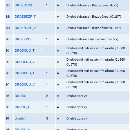
87
DRDEBEXS
1
A
Druh deklarace - Bezpečnost (EXS)
88
DRDEBEZP_T
1
A
Druh deklarace - Bezpečnost (CL217)
89
DRDEBEZP_V
1
A
Druh deklarace - Bezpečnost (CL217)
90
DRDEKPOL
1
A
Druh deklarace (na úrovni položky)
Druh odmítnutí na celním úřadu (CL560,
91
DRODCUO_T
1
A
CL570)
Druh odmítnutí na celním úřadu (CL560,
92
DRODCUO_V
1
A
CL570)
Druh odmítnutí na celním úřadu (CL560,
93
DRODCUU_T
1
A
CL570)
Druh odmítnutí na celním úřadu (CL560,
94
DRODCUU_V
1
A
CL570)
95
DRUDO
2
A
Druh dopravy
96
DRUDO_D
1
A
Druh dopravy
97
drudo_i
3
A
Druh dopravy
98
DRUDO_V
1
A
Druh dopravy