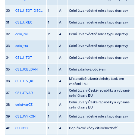
30
CELU_EXT_DECL
1
A
Celní útvar včetně role a typu dopravy
31
CELU_REC
1
A
Celní útvar včetně role a typu dopravy
32
celu_rol
2
A
Celní útvar včetně role a typu dopravy
33
celu_tra
1
A
Celní útvar včetně role a typu dopravy
34
CELU_TXT
1
A
Celní útvar včetně role a typu dopravy
35
CELUCELDAN
1
A
Celní a daňová oddělení
Místo odběru kontrolních pásek pro
36
CELUTV_KP
1
A
značení lihu
Celní útvary České republiky a vybrané
37
CELUTVAR
3
A
celní útvary EU
Celní útvary České republiky a vybrané
38
celutvarCZ
1
A
celní útvary EU
39
CELUVYKON
1
A
Celní útvar včetně role a typu dopravy
40
CITKOD
1
A
Doplňkové kódy citlivého zboží