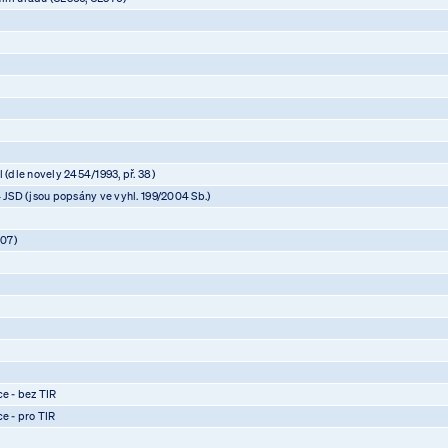
 (dle novely 2454/1993, př. 38)
4 JSD (jsou popsány ve vyhl. 199/2004 Sb.)
07)
)
)
)
ce - bez TIR
ce - pro TIR