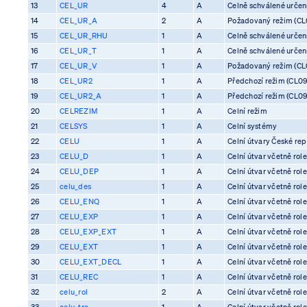
13
CEL_UR
4
A
Celně schválené určení 
14
CEL_UR_A
2
A
Požadovaný režim (CL0
15
CEL_UR_RHU
1
A
Celně schválené určení 
16
CEL_UR_T
1
A
Celně schválené určení 
17
CEL_UR_V
1
A
Požadovaný režim (CL0
18
CEL_UR2
1
A
Předchozí režim (CL09
19
CEL_UR2_A
1
A
Předchozí režim (CL09
20
CELREZIM
1
A
Celní režim
21
CELSYS
1
A
Celní systémy
22
CELU
1
A
Celní útvary České rep
23
CELU_D
1
A
Celní útvar včetně rol
24
CELU_DEP
1
A
Celní útvar včetně rol
25
celu_des
1
A
Celní útvar včetně rol
26
CELU_ENQ
1
A
Celní útvar včetně rol
27
CELU_EXP
1
A
Celní útvar včetně rol
28
CELU_EXP_EXT
1
A
Celní útvar včetně rol
29
CELU_EXT
1
A
Celní útvar včetně rol
30
CELU_EXT_DECL
1
A
Celní útvar včetně rol
31
CELU_REC
1
A
Celní útvar včetně rol
32
celu_rol
2
A
Celní útvar včetně rol
33
celu_tra
1
A
Celní útvar včetně rol