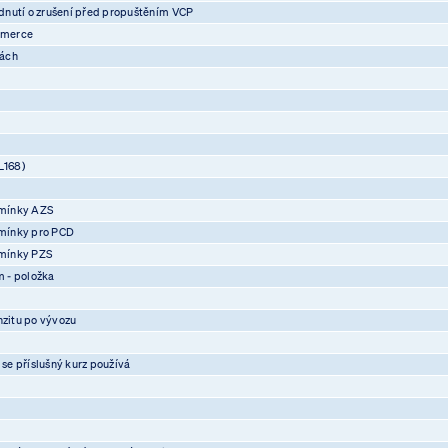
nutí o zrušení před propuštěním VCP
mmerce
vách
L168)
mínky AZS
mínky pro PCD
mínky PZS
 - položka
nzitu po vývozu
 se příslušný kurz používá