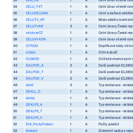
34
CELU_TXT
1
A
Celní útvar včetně rol
35
CELUCELDAN
1
A
Celní a daňová odděle
36
CELUTV_KP
1
A
Místo odběru kontrolní
37
CELUTVAR
3
A
Celní útvary České rep
38
celutvarCZ
1
A
Celní útvary České rep
39
CELUVYKON
1
A
Celní útvar včetně rol
40
CITKOD
1
A
Doplňkové kódy citliv
41
citzbo
1
A
Citlivé zboží
42
CUSKOD
1
A
CUS kód chemických l
43
DALPOD_A
3
A
Další podklad (CL380)
44
DALPOD_T
2
A
Další podklad (CL380)
45
DALPOD_V
2
A
Další podklad (CL380)
46
dekll
3
A
Typ deklarace - skláda
47
DEKLL_D
1
A
Typ deklarace - skláda
48
deklp
1
A
Typ deklarace - skláda
49
DEKLP3_A
1
A
Typ deklarace - skláda
50
DEKLP3_T
1
A
Typ deklarace - skláda
51
DEKLP3_V
1
A
Typ deklarace - skláda
52
DIA_PoctyPodani
1
A
Počty podání
53
diskont
1
A
Diskontní sazba a rep