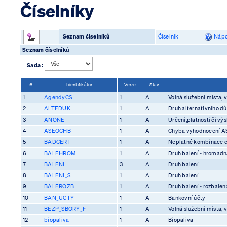
Číselníky
Seznam číselníků
Číselník
Nápo
Seznam číselníků
Sada :
#
Identifikátor
Verze
Stav
1
AgendyCS
1
A
Volná služební místa, v
2
ALTEDUK
1
A
Druh alternativního d
3
ANONE
1
A
Určení,platnosti či vý
4
ASEOCHB
1
A
Chyba vyhodnocení 
5
BADCERT
1
A
Neplatné kombinace ce
6
BALEHROM
1
A
Druh balení - hromadn
7
BALENI
3
A
Druh balení
8
BALENI_S
1
A
Druh balení
9
BALEROZB
1
A
Druh balení - rozbalen
10
BAN_UCTY
1
A
Bankovní účty
11
BEZP_SBORY_F
1
A
Volná služební místa, v
12
biopaliva
1
A
Biopaliva