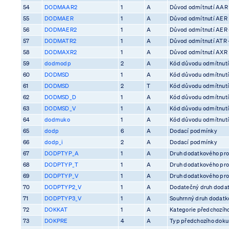
54
DODMAAR2
1
A
Důvod odmítnutí AAR
55
DODMAER
1
A
Důvod odmítnutí AER
56
DODMAER2
1
A
Důvod odmítnutí AER 
57
DODMATR2
1
A
Důvod odmítnutí ATR 
58
DODMAXR2
1
A
Důvod odmítnutí AXR
59
dodmodp
2
A
Kód důvodu odmítnutí
60
DODMSD
1
A
Kód důvodu odmítnutí
61
DODMSD
2
T
Kód důvodu odmítnutí
62
DODMSD_D
1
A
Kód důvodu odmítnutí
63
DODMSD_V
1
A
Kód důvodu odmítnutí
64
dodmuko
1
A
Kód důvodu odmítnutí 
65
dodp
6
A
Dodací podmínky
66
dodp_i
2
A
Dodací podmínky
67
DODPTYP_A
1
A
Druh dodatkového pro
68
DODPTYP_T
1
A
Druh dodatkového pro
69
DODPTYP_V
1
A
Druh dodatkového pro
70
DODPTYP2_V
1
A
Dodatečný druh dodat
71
DODPTYP3_V
1
A
Souhrnný druh dodatko
72
DOKKAT
1
A
Kategorie předchozíh
73
DOKPRE
4
A
Typ předchozího dok