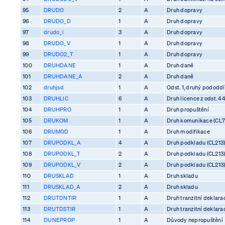
95
DRUDO
2
A
Druh dopravy
96
DRUDO_D
1
A
Druh dopravy
97
drudo_i
3
A
Druh dopravy
98
DRUDO_V
1
A
Druh dopravy
99
DRUDO2_T
1
A
Druh dopravy
100
DRUHDANE
1
A
Druh daně
101
DRUHDANE_A
2
A
Druh daně
102
druhjsd
1
A
Odst. 1, druhý pododdíl
103
DRUHLIC
6
A
Druh licence z odst. 4
104
DRUHPRO
1
A
Druh propuštění
105
DRUKOM
1
A
Druh komunikace (CL7
106
DRUMOD
1
A
Druh modifikace
107
DRUPODKL_A
4
A
Druh podkladu (CL213
108
DRUPODKL_T
2
A
Druh podkladu (CL213
109
DRUPODKL_V
2
A
Druh podkladu (CL213
110
DRUSKLAD
1
A
Druh skladu
111
DRUSKLAD_A
2
A
Druh skladu
112
DRUTDNTIR
1
A
Druh tranzitní deklara
113
DRUTDSTIR
1
A
Druh tranzitní deklara
114
DUNEPROP
1
A
Důvody nepropuštění