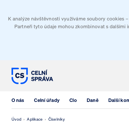
K analýze návštěvnosti využíváme soubory cookies – G
Partneři tyto údaje mohou zkombinovat s dalšími inf
CELNÍ SPRÁVA ČESKÉ REPUBLIK
O nás
Celní úřady
Clo
Daně
Další ko
Úvod
Aplikace
Číselníky