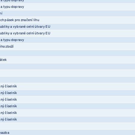
e a typu dopravy
ní
ch pásek pro značení lihu
ubliky a vybrané celní útvary EU
ubliky a vybrané celní útvary EU
e a typu dopravy
ého zboží
átek
ný číselník
ný číselník
ný číselník
ný číselník
ný číselník
ný číselník
osazba