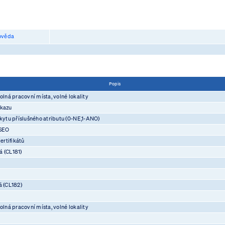
věda
Popis
olná pracovní místa, volné lokality
ůkazu
skytu příslušného atributu (0-NE,1-ANO)
ASEO
rtifikátů
á (CL181)
á (CL182)
olná pracovní místa, volné lokality