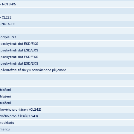
 - NCTS-P5
- CL222
- NCTS-P5
 odpisu SD
 poskytnutí dat ESD/EXS
 poskytnutí dat ESD/EXS
 poskytnutí dat ESD/EXS
 poskytnutí dat ESD/EXS
předložení zásilky u schváleného příjemce
hlášení
hlášení
hlášení
kového prohlášení (CL242)
vého prohlášení (CL241)
o dokladu
umentu