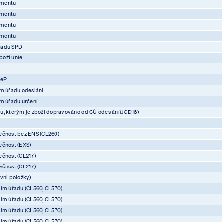
umentu
umentu
umentu
umentu
ladu SPD
boží unie
CeP
ím úřadu odeslání
ím úřadu určení
u, kterým je zboží dopravováno od CÚ odeslání(JCD18)
ečnost bez ENS (CL260)
ečnost (EXS)
ečnost (CL217)
ečnost (CL217)
vni položky)
ním úřadu (CL560, CL570)
ním úřadu (CL560, CL570)
ním úřadu (CL560, CL570)
ním úřadu (CL560, CL570)