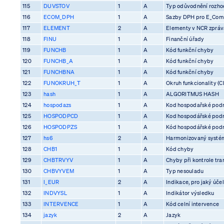
115
DUVSTOV
1
A
Typ odůvodnění rozhod
116
ECOM_DPH
1
A
Sazby DPH pro E_Co
117
ELEMENT
2
A
Elementy v NCR zprá
118
FINU
1
A
Finanční úřady
119
FUNCHB
1
A
Kód funkční chyby
120
FUNCHB_A
1
A
Kód funkční chyby
121
FUNCHBNA
1
A
Kód funkční chyby
122
FUNOKRUH_T
1
A
Okruh funkcionality (C
123
hash
1
A
ALGORITMUS HASH
124
hospodazs
1
A
Kod hospodařské pod
125
HOSPODPCD
1
A
Kod hospodářské pod
126
HOSPODPZS
1
A
Kód hospodářské pod
127
hs6
2
A
Harmonizovaný systém
128
CHB1
1
A
Kód chyby
129
CHBTRVYV
1
A
Chyby při kontrole tra
130
CHBVYVEM
1
A
Typ nesouladu
131
I_EUR
2
A
Indikace, pro jaký účel
132
INDVYSL
1
A
Indikátor výsledku
133
INTERVENCE
1
A
Kód celní intervence
134
jazyk
2
A
Jazyk