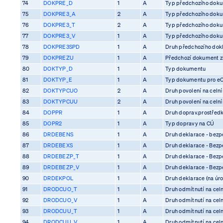
74
DOKPRE_D
1
A
Typ předchozího dok
75
DOKPRE3_A
2
A
Typ předchozího dok
76
DOKPRE3_T
2
A
Typ předchozího dok
77
DOKPRE3_V
1
A
Typ předchozího dok
78
DOKPRE3SPD
1
A
Druh předchozího dok
79
DOKPREZU
1
A
Předchozí dokument z
80
DOKTYP_D
1
A
Typ dokumentu
81
DOKTYP_E
1
A
Typ dokumentu pro e
82
DOKTYPCUO
2
A
Druh povolení na celn
83
DOKTYPCUU
2
A
Druh povolení na celn
84
DOPPR
1
A
Druh doprav.prostředk
85
DOPR2
1
A
Typ dopravy na CÚ
86
DRDEBENS
1
A
Druh deklarace - bezp
87
DRDEBEXS
1
A
Druh deklarace - Bezp
88
DRDEBEZP_T
1
A
Druh deklarace - Bezp
89
DRDEBEZP_V
1
A
Druh deklarace - Bezp
90
DRDEKPOL
1
A
Druh deklarace (na úro
91
DRODCUO_T
1
A
Druh odmítnutí na cel
92
DRODCUO_V
1
A
Druh odmítnutí na cel
93
DRODCUU_T
1
A
Druh odmítnutí na cel
94
DRODCUU_V
1
A
Druh odmítnutí na cel