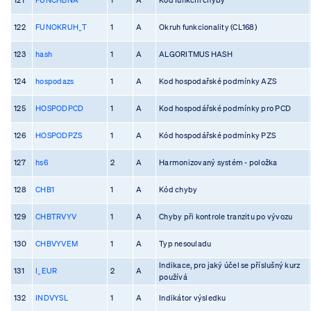
122
FUNOKRUH_T
1
A
Okruh funkcionality (CL168)
123
hash
1
A
ALGORITMUS HASH
124
hospodazs
1
A
Kod hospodařské podmínky AZS
125
HOSPODPCD
1
A
Kod hospodářské podmínky pro PCD
126
HOSPODPZS
1
A
Kód hospodářské podmínky PZS
127
hs6
2
A
Harmonizovaný systém - položka
128
CHB1
1
A
Kód chyby
129
CHBTRVYV
1
A
Chyby při kontrole tranzitu po vývozu
130
CHBVYVEM
1
A
Typ nesouladu
Indikace, pro jaký účel se příslušný kurz
131
I_EUR
2
A
používá
132
INDVYSL
1
A
Indikátor výsledku