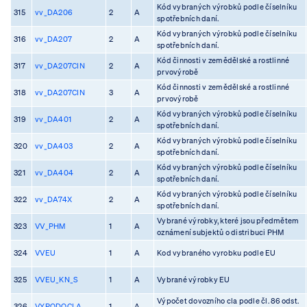
Kód vybraných výrobků podle číselníku
315
vv_DA206
2
A
spotřebních daní.
Kód vybraných výrobků podle číselníku
316
vv_DA207
2
A
spotřebních daní.
Kód činnosti v zemědělské a rostlinné
317
vv_DA207CIN
2
A
prvovýrobě
Kód činnosti v zemědělské a rostlinné
318
vv_DA207CIN
3
A
prvovýrobě
Kód vybraných výrobků podle číselníku
319
vv_DA401
2
A
spotřebních daní.
Kód vybraných výrobků podle číselníku
320
vv_DA403
2
A
spotřebních daní.
Kód vybraných výrobků podle číselníku
321
vv_DA404
2
A
spotřebních daní.
Kód vybraných výrobků podle číselníku
322
vv_DA74X
2
A
spotřebních daní.
Vybrané výrobky, které jsou předmětem
323
VV_PHM
1
A
oznámení subjektů o distribuci PHM
324
VVEU
1
A
Kod vybraného vyrobku podle EU
325
VVEU_KN_S
1
A
Vybrané výrobky EU
Výpočet dovozního cla podle čl. 86 odst.
326
VYPODOCLA
1
A