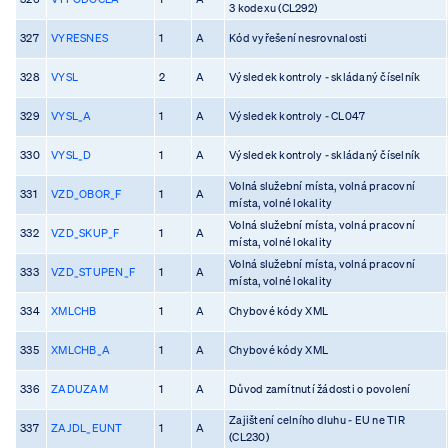
3 kodexu (CL292)
327
VYRESNES
1
A
Kód vyřešení nesrovnalosti
328
VYSL
2
A
Výsledek kontroly - skládaný číselník
329
VYSL_A
1
A
Výsledek kontroly - CL047
330
VYSL_D
1
A
Výsledek kontroly - skládaný číselník
Volná služební místa, volná pracovní
331
VZD_OBOR_F
1
A
místa, volné lokality
Volná služební místa, volná pracovní
332
VZD_SKUP_F
1
A
místa, volné lokality
Volná služební místa, volná pracovní
333
VZD_STUPEN_F
1
A
místa, volné lokality
334
XMLCHB
1
A
Chybové kódy XML
335
XMLCHB_A
1
A
Chybové kódy XML
336
ZADUZAM
1
A
Důvod zamítnutí žádosti o povolení
Zajištení celního dluhu - EU ne TIR
337
ZAJDL_EUNT
1
A
(CL230)