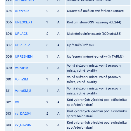
304
ukazvoko
2
A
Ukazatelé dalších zvláštních okolností
305
UNLOCEXT
1
A
Kód umístění OSN rozšířený (CL244)
306
UPLACS
2
A
Ulatnění celních sazeb (JCD odst.36)
307
UPREREZ
3
A
Upřesnění režimu
308
UPRESNENI
1
A
Upřesnění měrné jednotky ( k TARMJ)
Volná služební místa, volná pracovní
309
VolnaPM
1
A
místa, volné lokality
Volná služební místa, volná pracovní
310
VolnaSM
1
A
místa, volné lokality
Volná služební místa, volná pracovní
311
VolnaSM_2
1
A
místa, volné lokality
Kód vybraných výrobků podle číselníku
312
VV
7
A
spotřebních daní.
Kód vybraných výrobků podle číselníku
313
vv_DA204
2
A
spotřebních daní.
Kód vybraných výrobků podle číselníku
314
vv_DA205
2
A
spotřebních daní.