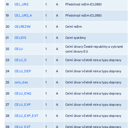
18
CEL_UR2
1
A
Předchozí režim (CL093)
19
CEL_UR2_A
1
A
Předchozí režim (CL093)
20
CELREZIM
1
A
Celní režim
21
CELSYS
1
A
Celní systémy
Celní útvary České republiky a vybrané
22
CELU
1
A
celní útvary EU
23
CELU_D
1
A
Celní útvar včetně role a typu dopravy
24
CELU_DEP
1
A
Celní útvar včetně role a typu dopravy
25
celu_des
1
A
Celní útvar včetně role a typu dopravy
26
CELU_ENQ
1
A
Celní útvar včetně role a typu dopravy
27
CELU_EXP
1
A
Celní útvar včetně role a typu dopravy
28
CELU_EXP_EXT
1
A
Celní útvar včetně role a typu dopravy
29
CELU_EXT
1
A
Celní útvar včetně role a typu dopravy