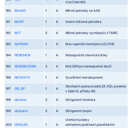
více číselníků
190
MJAAD
1
A
Měrné jednotky na AAD
191
MJINT
1
A
Interní měnová jednotka
192
MJT
2
A
Měrné jednotky vycházející z TARIC
193
NAPKON
1
A
Stav naplnění kontejneru (CL709)
194
NEBCHEM
1
A
Nebezpečné chemické látky
195
NEBZBOZOSN
3
A
Kód OSN pro nebezpečné zboží
196
NEDOVYS
1
A
Vysvětlení nedostupnosti
Obchodní operace (odst.24 JCD; uvedeno
197
OB_OP
1
A
v části IX. přílohy 16)
198
oblcislo
2
A
Obligatorní hodnota
199
oblpopis
2
A
Obligatorní popis
Ulehčení platby
200
ODKLAD
1
A
odkladem,splátkami,posečkáním