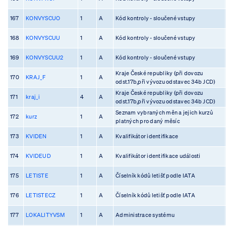
167
KONVYSCUO
1
A
Kód kontroly - sloučené vstupy
168
KONVYSCUU
1
A
Kód kontroly - sloučené vstupy
169
KONVYSCUU2
1
A
Kód kontroly - sloučené vstupy
Kraje České republiky (při dovozu
170
KRAJ_F
1
A
odst.17b,při vývozu odstavec 34b JCD)
Kraje České republiky (při dovozu
171
kraj_i
4
A
odst.17b,při vývozu odstavec 34b JCD)
Seznam vybraných měn a jejich kurzů
172
kurz
1
A
platných pro daný měsíc
173
KVIDEN
1
A
Kvalifikátor identifikace
174
KVIDEUD
1
A
Kvalifikátor identifikace události
175
LETISTE
1
A
Číselník kódů letišť podle IATA
176
LETISTECZ
1
A
Číselník kódů letišť podle IATA
177
LOKALITYVSM
1
A
Administrace systému