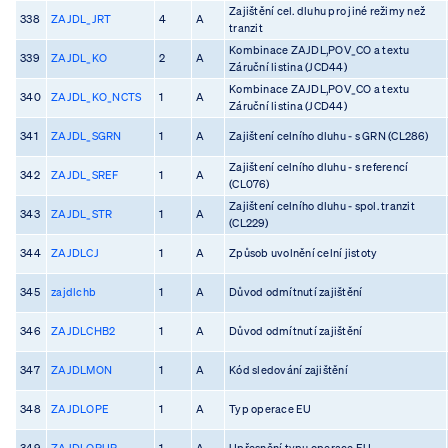
Zajištění cel. dluhu pro jiné režimy než
338
ZAJDL_JRT
4
A
tranzit
Kombinace ZAJDL,POV_CO a textu
339
ZAJDL_KO
2
A
Záruční listina (JCD44)
Kombinace ZAJDL,POV_CO a textu
340
ZAJDL_KO_NCTS
1
A
Záruční listina (JCD44)
341
ZAJDL_SGRN
1
A
Zajištení celního dluhu - s GRN (CL286)
Zajištení celního dluhu - s referencí
342
ZAJDL_SREF
1
A
(CL076)
Zajištení celního dluhu - spol. tranzit
343
ZAJDL_STR
1
A
(CL229)
344
ZAJDLCJ
1
A
Způsob uvolnění celní jistoty
345
zajdlchb
1
A
Důvod odmítnutí zajištění
346
ZAJDLCHB2
1
A
Důvod odmítnutí zajištění
347
ZAJDLMON
1
A
Kód sledování zajištění
348
ZAJDLOPE
1
A
Typ operace EU
349
ZAJDLOPUP
1
A
Upřesnění typu operace EU