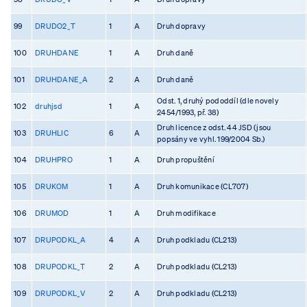
99
DRUDO2_T
1
A
Druh dopravy
100
DRUHDANE
1
A
Druh daně
101
DRUHDANE_A
2
A
Druh daně
Odst. 1, druhý pododdíl (dle novely
102
druhjsd
1
A
2454/1993, př. 38)
Druh licence z odst. 44 JSD (jsou
103
DRUHLIC
6
A
popsány ve vyhl. 199/2004 Sb.)
104
DRUHPRO
1
A
Druh propuštění
105
DRUKOM
1
A
Druh komunikace (CL707)
106
DRUMOD
1
A
Druh modifikace
107
DRUPODKL_A
4
A
Druh podkladu (CL213)
108
DRUPODKL_T
2
A
Druh podkladu (CL213)
109
DRUPODKL_V
2
A
Druh podkladu (CL213)