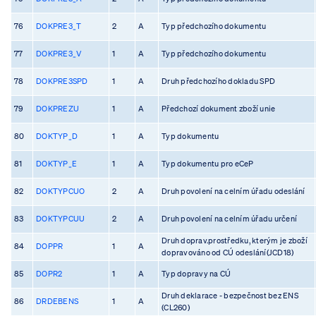
76
DOKPRE3_T
2
A
Typ předchozího dokumentu
77
DOKPRE3_V
1
A
Typ předchozího dokumentu
78
DOKPRE3SPD
1
A
Druh předchozího dokladu SPD
79
DOKPREZU
1
A
Předchozí dokument zboží unie
80
DOKTYP_D
1
A
Typ dokumentu
81
DOKTYP_E
1
A
Typ dokumentu pro eCeP
82
DOKTYPCUO
2
A
Druh povolení na celním úřadu odeslání
83
DOKTYPCUU
2
A
Druh povolení na celním úřadu určení
Druh doprav.prostředku, kterým je zboží
84
DOPPR
1
A
dopravováno od CÚ odeslání(JCD18)
85
DOPR2
1
A
Typ dopravy na CÚ
Druh deklarace - bezpečnost bez ENS
86
DRDEBENS
1
A
(CL260)