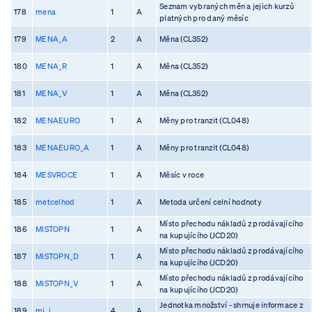
Seznam vybraných měn a jejich kurzů
178
mena
1
A
platných pro daný měsíc
179
MENA_A
2
A
Měna (CL352)
180
MENA_R
1
A
Měna (CL352)
181
MENA_V
1
A
Měna (CL352)
182
MENAEURO
1
A
Měny pro tranzit (CL048)
183
MENAEURO_A
1
A
Měny pro tranzit (CL048)
184
MESVROCE
1
A
Měsíc v roce
185
metcelhod
1
A
Metoda určení celní hodnoty
Místo přechodu nákladů z prodávajícího
186
MISTOPN
1
A
na kupujícího (JCD20)
Místo přechodu nákladů z prodávajícího
187
MISTOPN_D
1
A
na kupujícího (JCD20)
Místo přechodu nákladů z prodávajícího
188
MISTOPN_V
1
A
na kupujícího (JCD20)
Jednotka množství - shrnuje informace z
189
mj_i
4
A