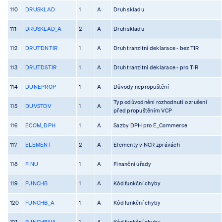
110
DRUSKLAD
1
A
Druh skladu
111
DRUSKLAD_A
2
A
Druh skladu
112
DRUTDNTIR
1
A
Druh tranzitní deklarace - bez TIR
113
DRUTDSTIR
1
A
Druh tranzitní deklarace - pro TIR
114
DUNEPROP
1
A
Důvody nepropuštění
Typ odůvodnění rozhodnutí o zrušení
115
DUVSTOV
1
A
před propuštěním VCP
116
ECOM_DPH
1
A
Sazby DPH pro E_Commerce
117
ELEMENT
2
A
Elementy v NCR zprávách
118
FINU
1
A
Finanční úřady
119
FUNCHB
1
A
Kód funkční chyby
120
FUNCHB_A
1
A
Kód funkční chyby
121
FUNCHBNA
1
A
Kód funkční chyby