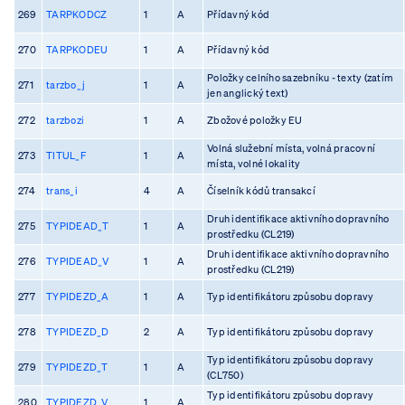
269
TARPKODCZ
1
A
Přídavný kód
270
TARPKODEU
1
A
Přídavný kód
Položky celního sazebníku - texty (zatím
271
tarzbo_j
1
A
jen anglický text)
272
tarzbozi
1
A
Zbožové položky EU
Volná služební místa, volná pracovní
273
TITUL_F
1
A
místa, volné lokality
274
trans_i
4
A
Číselník kódů transakcí
Druh identifikace aktivního dopravního
275
TYPIDEAD_T
1
A
prostředku (CL219)
Druh identifikace aktivního dopravního
276
TYPIDEAD_V
1
A
prostředku (CL219)
277
TYPIDEZD_A
1
A
Typ identifikátoru způsobu dopravy
278
TYPIDEZD_D
2
A
Typ identifikátoru způsobu dopravy
Typ identifikátoru způsobu dopravy
279
TYPIDEZD_T
1
A
(CL750)
Typ identifikátoru způsobu dopravy
280
TYPIDEZD_V
1
A