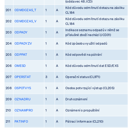
(odstavec 48 JCD)
Kód důvodu odmítnutí dotazu na zásilku
201
ODMDOZAS_T
1
A
CL184
Kód důvodu odmítnutí dotazu na zásilku
202
ODMDOZAS_V
1
A
CL184
Indikace seznamu odpadů v němž se
203
ODPADY
1
A
příslušné zboží nachází (JCD31)
204
ODPADYZV
1
A
Kód způsobu využití odpadů
205
ODPPAT
1
A
Kód odpovědi na pátrání
206
OMESD
1
A
Kód důvodu odmítnutí dat ESD/EXS
207
OPERSTAT
3
A
Operační status (CL971)
208
OSPOTVYS
1
A
Osoba potvrzující výstup (CL205)
209
OZNADRU
1
A
Druh oznámení
210
OZNAMPRO
1
A
Oznámení o propuštění
211
PATINFO
1
A
Pátrací informace (CL210)