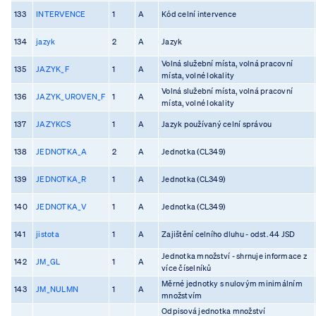
133
INTERVENCE
1
A
Kód celní intervence
134
jazyk
2
A
Jazyk
Volná služební místa, volná pracovní
135
JAZYK_F
1
A
místa, volné lokality
Volná služební místa, volná pracovní
136
JAZYK_UROVEN_F
1
A
místa, volné lokality
137
JAZYKCS
1
A
Jazyk používaný celní správou
138
JEDNOTKA_A
2
A
Jednotka (CL349)
139
JEDNOTKA_R
1
A
Jednotka (CL349)
140
JEDNOTKA_V
1
A
Jednotka (CL349)
141
jistota
1
A
Zajištění celního dluhu - odst. 44 JSD
Jednotka množství - shrnuje informace z
142
JM_GL
1
A
více číselníků
Měrné jednotky s nulovým minimálním
143
JM_NULMN
1
A
množstvím
Odpisová jednotka množství