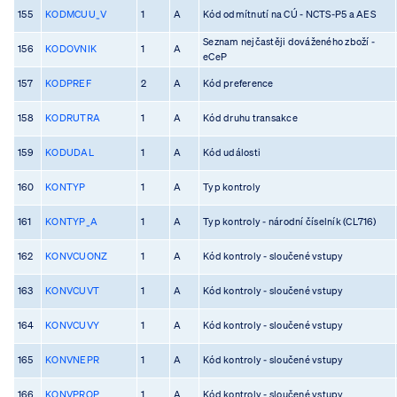
155
KODMCUU_V
1
A
Kód odmítnutí na CÚ - NCTS-P5 a AES
Seznam nejčastěji dováženého zboží -
156
KODOVNIK
1
A
eCeP
157
KODPREF
2
A
Kód preference
158
KODRUTRA
1
A
Kód druhu transakce
159
KODUDAL
1
A
Kód události
160
KONTYP
1
A
Typ kontroly
161
KONTYP_A
1
A
Typ kontroly - národní číselník (CL716)
162
KONVCUONZ
1
A
Kód kontroly - sloučené vstupy
163
KONVCUVT
1
A
Kód kontroly - sloučené vstupy
164
KONVCUVY
1
A
Kód kontroly - sloučené vstupy
165
KONVNEPR
1
A
Kód kontroly - sloučené vstupy
166
KONVPROP
1
A
Kód kontroly - sloučené vstupy