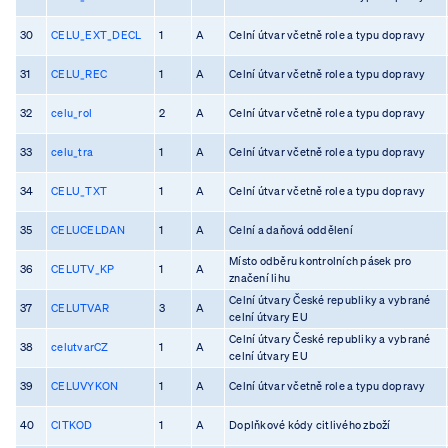
30
CELU_EXT_DECL
1
A
Celní útvar včetně role a typu dopravy
31
CELU_REC
1
A
Celní útvar včetně role a typu dopravy
32
celu_rol
2
A
Celní útvar včetně role a typu dopravy
33
celu_tra
1
A
Celní útvar včetně role a typu dopravy
34
CELU_TXT
1
A
Celní útvar včetně role a typu dopravy
35
CELUCELDAN
1
A
Celní a daňová oddělení
Místo odběru kontrolních pásek pro
36
CELUTV_KP
1
A
značení lihu
Celní útvary České republiky a vybrané
37
CELUTVAR
3
A
celní útvary EU
Celní útvary České republiky a vybrané
38
celutvarCZ
1
A
celní útvary EU
39
CELUVYKON
1
A
Celní útvar včetně role a typu dopravy
40
CITKOD
1
A
Doplňkové kódy citlivého zboží