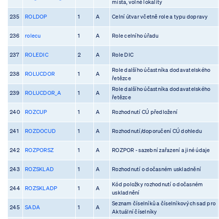
místa, volné lokality
235
ROLDOP
1
A
Celní útvar včetně role a typu dopravy
236
rolecu
1
A
Role celního úřadu
237
ROLEDIC
2
A
Role DIC
Role dalšího účastníka dodavatelského
238
ROLUCDOR
1
A
řetězce
Role dalšího účastníka dodavatelského
239
ROLUCDOR_A
1
A
řetězce
240
ROZCUP
1
A
Rozhodnutí CÚ předložení
241
ROZDOCUD
1
A
Rozhodnutí/doporučení CÚ dohledu
242
ROZPORSZ
1
A
ROZPOR - sazební zařazení a jiné údaje
243
ROZSKLAD
1
A
Rozhodnutí o dočasném uskladnění
Kód položky rozhodnutí o dočasném
244
ROZSKLADP
1
A
uskladnění
Seznam číselníků a číselníkových sad pro
245
SADA
1
A
Aktuální číselníky