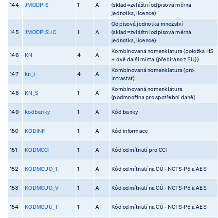
144
JMODPIS
1
A
(sklad=zvláštní odpisová měrná
jednotka, licence)
Odpisová jednotka množství
145
JMODPISLIC
1
A
(sklad=zvláštní odpisová měrná
jednotka, licence)
Kombinovaná nomenklatura (položka HS
146
KN
4
A
+ dvě další místa {přebíráno z EU})
Kombinovaná nomenklatura (pro
147
kn_i
4
A
Intrastat)
Kombinovaná nomenklatura
148
KN_S
1
A
(podmnožina pro spotřební daně)
149
kodbanky
1
A
Kód banky
150
KODINF
1
A
Kód informace
151
KODMCCI
1
A
Kód odmítnutí pro CCI
152
KODMCUO_T
1
A
Kód odmítnutí na CÚ - NCTS-P5 a AES
153
KODMCUO_V
1
A
Kód odmítnutí na CÚ - NCTS-P5 a AES
154
KODMCUU_T
1
A
Kód odmítnutí na CÚ - NCTS-P5 a AES