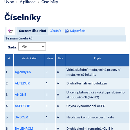
Úvod
Aplikace
Číselníky
Číselníky
Seznam číselníků
Číselník
Nápověda
Seznam číselníků
Sada :
#
Identifikátor
Verze
Stav
Popis
Volná služební místa, volná pracovní
1
AgendyCS
1
A
místa, volné lokality
2
ALTEDUK
1
A
Druh alternativního důkazu
Určení,platnosti či výskytu příslušného
3
ANONE
1
A
atributu (0-NE,1-ANO)
4
ASEOCHB
1
A
Chyba vyhodnocení ASEO
5
BADCERT
1
A
Neplatné kombinace certifikátů
6
BALEHROM
1
A
Druh balení - hromadná (CL181)