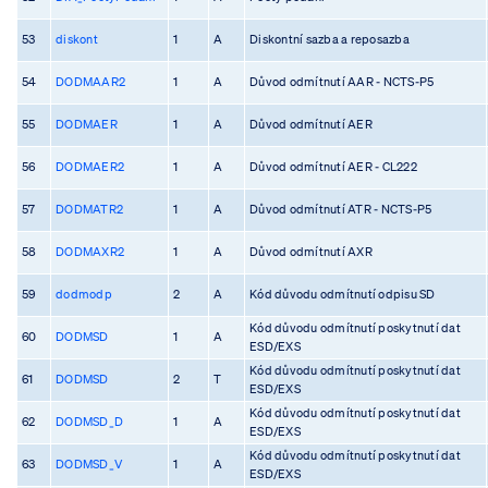
53
diskont
1
A
Diskontní sazba a reposazba
54
DODMAAR2
1
A
Důvod odmítnutí AAR - NCTS-P5
55
DODMAER
1
A
Důvod odmítnutí AER
56
DODMAER2
1
A
Důvod odmítnutí AER - CL222
57
DODMATR2
1
A
Důvod odmítnutí ATR - NCTS-P5
58
DODMAXR2
1
A
Důvod odmítnutí AXR
59
dodmodp
2
A
Kód důvodu odmítnutí odpisu SD
Kód důvodu odmítnutí poskytnutí dat
60
DODMSD
1
A
ESD/EXS
Kód důvodu odmítnutí poskytnutí dat
61
DODMSD
2
T
ESD/EXS
Kód důvodu odmítnutí poskytnutí dat
62
DODMSD_D
1
A
ESD/EXS
Kód důvodu odmítnutí poskytnutí dat
63
DODMSD_V
1
A
ESD/EXS