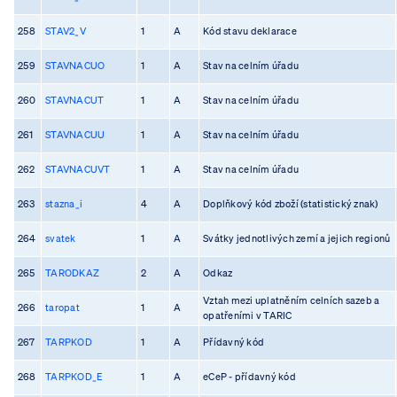
258
STAV2_V
1
A
Kód stavu deklarace
259
STAVNACUO
1
A
Stav na celním úřadu
260
STAVNACUT
1
A
Stav na celním úřadu
261
STAVNACUU
1
A
Stav na celním úřadu
262
STAVNACUVT
1
A
Stav na celním úřadu
263
stazna_i
4
A
Doplňkový kód zboží (statistický znak)
264
svatek
1
A
Svátky jednotlivých zemí a jejich regionů
265
TARODKAZ
2
A
Odkaz
Vztah mezi uplatněním celních sazeb a
266
taropat
1
A
opatřeními v TARIC
267
TARPKOD
1
A
Přídavný kód
268
TARPKOD_E
1
A
eCeP - přídavný kód