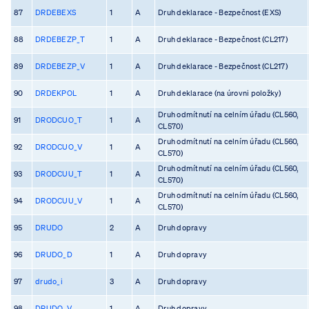
87
DRDEBEXS
1
A
Druh deklarace - Bezpečnost (EXS)
88
DRDEBEZP_T
1
A
Druh deklarace - Bezpečnost (CL217)
89
DRDEBEZP_V
1
A
Druh deklarace - Bezpečnost (CL217)
90
DRDEKPOL
1
A
Druh deklarace (na úrovni položky)
Druh odmítnutí na celním úřadu (CL560,
91
DRODCUO_T
1
A
CL570)
Druh odmítnutí na celním úřadu (CL560,
92
DRODCUO_V
1
A
CL570)
Druh odmítnutí na celním úřadu (CL560,
93
DRODCUU_T
1
A
CL570)
Druh odmítnutí na celním úřadu (CL560,
94
DRODCUU_V
1
A
CL570)
95
DRUDO
2
A
Druh dopravy
96
DRUDO_D
1
A
Druh dopravy
97
drudo_i
3
A
Druh dopravy
98
DRUDO_V
1
A
Druh dopravy