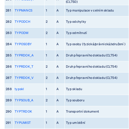
(CL750)
281
TYPMANCS
1
A
Typ manipulace v celním skladu
282
TYPODCH
2
A
Typ odchylky
283
TYPODM
2
A
Typ odmítnutí
284
TYPOSOBY
1
A
Typ osoby ( fyzická/právnická/sdružení )
285
TYPRDOK_A
1
A
Druh přepravního dokladu (CL754)
286
TYPRDOK_T
2
A
Druh přepravního dokladu (CL754)
287
TYPRDOK_V
2
A
Druh přepravního dokladu (CL754)
288
typskl
1
A
Typ skladu
289
TYPSOUB_A
2
A
Typ souboru
290
TYPTRDOK
1
A
Transportní dokument
291
TYPUMIST
1
A
Typ umístění