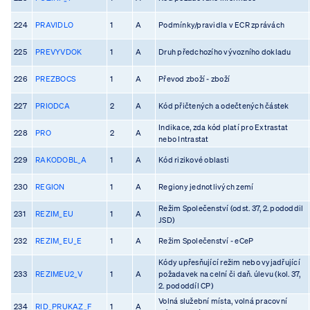
224
PRAVIDLO
1
A
Podmínky/pravidla v ECR zprávách
225
PREVYVDOK
1
A
Druh předchozího vývozního dokladu
226
PREZBOCS
1
A
Převod zboží - zboží
227
PRIODCA
2
A
Kód přičtených a odečtených částek
Indikace, zda kód platí pro Extrastat
228
PRO
2
A
nebo Intrastat
229
RAKODOBL_A
1
A
Kód rizikové oblasti
230
REGION
1
A
Regiony jednotlivých zemí
Režim Společenství (odst. 37, 2. pododdil
231
REZIM_EU
1
A
JSD)
232
REZIM_EU_E
1
A
Režim Společenství - eCeP
Kódy upřesňující režim nebo vyjadřující
233
REZIMEU2_V
1
A
požadavek na celní či daň. úlevu (kol. 37,
2. pododdíl CP)
Volná služební místa, volná pracovní
234
RID_PRUKAZ_F
1
A