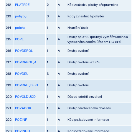
212
PLATPRE
2
A
Kód způsobu platby přepravného
213
pohyb_i
3
A
Kódy zvláštních pohybů
214
poloha
1
A
Hraniční úsek
Druh poplatku (platby) vyměřovaného a
215
POPL
1
A
vybíraného celním úřadem (JCD47)
216
POVDRPOL
1
A
Druh povolení
217
POVDRPOL_A
1
A
Druh povolení - CL615
218
POVDRU
3
A
Druh povolení
219
POVDRU_DEKL
1
A
Druh povolení
220
POVOLDUOD
1
A
Důvod odnětí povolení
221
POZADOK
1
A
Druh požadovaného dokladu
222
POZINF
1
A
Kód požadované informace
223
POZINF_T
1
A
Kód požadované informace