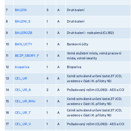
7
BALENI
3
A
Druh balení
8
BALENI_S
1
A
Druh balení
9
BALEROZB
1
A
Druh balení - rozbalená (CL182)
10
BAN_UCTY
1
A
Bankovní účty
Volná služební místa, volná pracovní
11
BEZP_SBORY_F
1
A
místa, volné lokality
12
biopaliva
1
A
Biopaliva
Celně schválené určení (odst.37 JCD;
13
CEL_UR
4
A
uvedeno v části XI. přílohy 16)
14
CEL_UR_A
2
A
Požadovaný režim (CL092) - AES a CCI
Celně schválené určení (odst.37 JCD;
15
CEL_UR_RHU
1
A
uvedeno v části XI. přílohy 16)
Celně schválené určení (odst.37 JCD;
16
CEL_UR_T
1
A
uvedeno v části XI. přílohy 16)
17
CEL_UR_V
1
A
Požadovaný režim (CL092) - AES a CCI