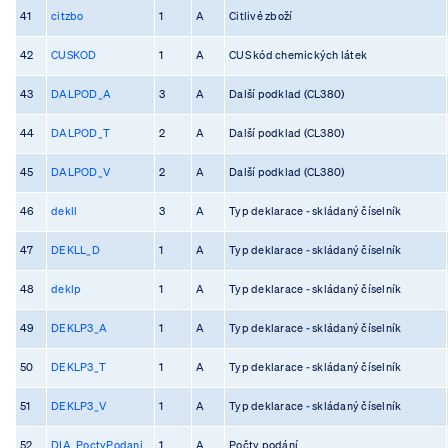
41
citzbo
1
A
Citlivé zboží
42
CUSKOD
1
A
CUS kód chemických látek
43
DALPOD_A
3
A
Další podklad (CL380)
44
DALPOD_T
2
A
Další podklad (CL380)
45
DALPOD_V
2
A
Další podklad (CL380)
46
dekll
3
A
Typ deklarace - skládaný číselník
47
DEKLL_D
1
A
Typ deklarace - skládaný číselník
48
deklp
1
A
Typ deklarace - skládaný číselník
49
DEKLP3_A
1
A
Typ deklarace - skládaný číselník
50
DEKLP3_T
1
A
Typ deklarace - skládaný číselník
51
DEKLP3_V
1
A
Typ deklarace - skládaný číselník
52
DIA_PoctyPodani
1
A
Počty podání