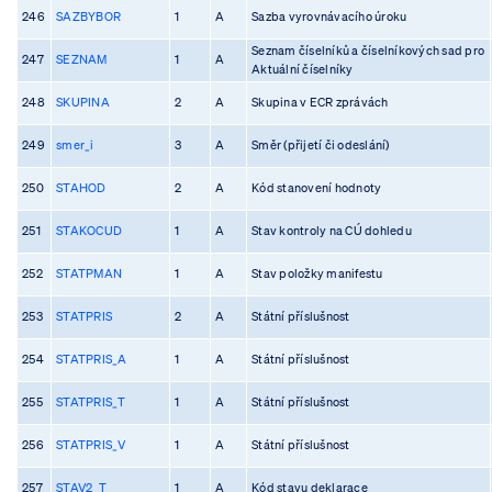
246
SAZBYBOR
1
A
Sazba vyrovnávacího úroku
Seznam číselníků a číselníkových sad pro
247
SEZNAM
1
A
Aktuální číselníky
248
SKUPINA
2
A
Skupina v ECR zprávách
249
smer_i
3
A
Směr (přijetí či odeslání)
250
STAHOD
2
A
Kód stanovení hodnoty
251
STAKOCUD
1
A
Stav kontroly na CÚ dohledu
252
STATPMAN
1
A
Stav položky manifestu
253
STATPRIS
2
A
Státní příslušnost
254
STATPRIS_A
1
A
Státní příslušnost
255
STATPRIS_T
1
A
Státní příslušnost
256
STATPRIS_V
1
A
Státní příslušnost
257
STAV2_T
1
A
Kód stavu deklarace