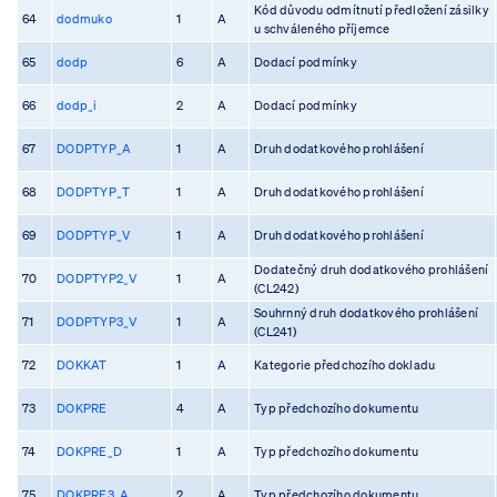
Kód důvodu odmítnutí předložení zásilky
64
dodmuko
1
A
u schváleného příjemce
65
dodp
6
A
Dodací podmínky
66
dodp_i
2
A
Dodací podmínky
67
DODPTYP_A
1
A
Druh dodatkového prohlášení
68
DODPTYP_T
1
A
Druh dodatkového prohlášení
69
DODPTYP_V
1
A
Druh dodatkového prohlášení
Dodatečný druh dodatkového prohlášení
70
DODPTYP2_V
1
A
(CL242)
Souhrnný druh dodatkového prohlášení
71
DODPTYP3_V
1
A
(CL241)
72
DOKKAT
1
A
Kategorie předchozího dokladu
73
DOKPRE
4
A
Typ předchozího dokumentu
74
DOKPRE_D
1
A
Typ předchozího dokumentu
75
DOKPRE3_A
2
A
Typ předchozího dokumentu