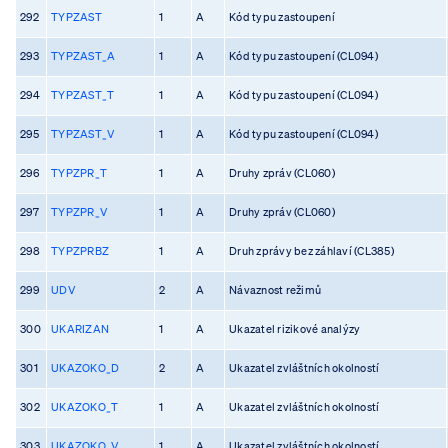
292
TYPZAST
1
A
Kód typu zastoupení
293
TYPZAST_A
1
A
Kód typu zastoupení (CL094)
294
TYPZAST_T
1
A
Kód typu zastoupení (CL094)
295
TYPZAST_V
1
A
Kód typu zastoupení (CL094)
296
TYPZPR_T
1
A
Druhy zpráv (CL060)
297
TYPZPR_V
1
A
Druhy zpráv (CL060)
298
TYPZPRBZ
1
A
Druh zprávy bez záhlaví (CL385)
299
UDV
2
A
Návaznost režimů
300
UKARIZAN
1
A
Ukazatel rizikové analýzy
301
UKAZOKO_D
2
A
Ukazatel zvláštních okolností
302
UKAZOKO_T
1
A
Ukazatel zvláštních okolností
303
UKAZOKO_V
1
A
Ukazatel zvláštních okolností