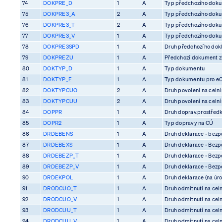
74
DOKPRE_D
1
A
Typ předchozího dok
75
DOKPRE3_A
2
A
Typ předchozího dok
76
DOKPRE3_T
2
A
Typ předchozího dok
77
DOKPRE3_V
1
A
Typ předchozího dok
78
DOKPRE3SPD
1
A
Druh předchozího dok
79
DOKPREZU
1
A
Předchozí dokument z
80
DOKTYP_D
1
A
Typ dokumentu
81
DOKTYP_E
1
A
Typ dokumentu pro e
82
DOKTYPCUO
2
A
Druh povolení na celn
83
DOKTYPCUU
2
A
Druh povolení na celn
84
DOPPR
1
A
Druh doprav.prostředk
85
DOPR2
1
A
Typ dopravy na CÚ
86
DRDEBENS
1
A
Druh deklarace - bezp
87
DRDEBEXS
1
A
Druh deklarace - Bezp
88
DRDEBEZP_T
1
A
Druh deklarace - Bezp
89
DRDEBEZP_V
1
A
Druh deklarace - Bezp
90
DRDEKPOL
1
A
Druh deklarace (na úro
91
DRODCUO_T
1
A
Druh odmítnutí na cel
92
DRODCUO_V
1
A
Druh odmítnutí na cel
93
DRODCUU_T
1
A
Druh odmítnutí na cel
94
DRODCUU_V
1
A
Druh odmítnutí na cel