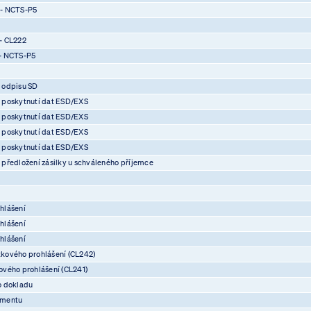
 - NCTS-P5
- CL222
- NCTS-P5
 odpisu SD
 poskytnutí dat ESD/EXS
 poskytnutí dat ESD/EXS
 poskytnutí dat ESD/EXS
 poskytnutí dat ESD/EXS
předložení zásilky u schváleného příjemce
hlášení
hlášení
hlášení
kového prohlášení (CL242)
vého prohlášení (CL241)
o dokladu
umentu