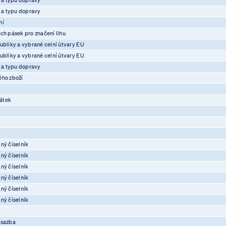
e a typu dopravy
ní
ch pásek pro značení lihu
ubliky a vybrané celní útvary EU
ubliky a vybrané celní útvary EU
e a typu dopravy
ého zboží
átek
ný číselník
ný číselník
ný číselník
ný číselník
ný číselník
ný číselník
osazba