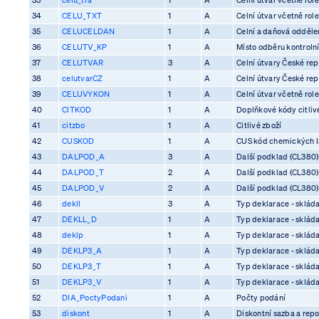
34
CELU_TXT
1
A
Celní útvar včetně rol
35
CELUCELDAN
1
A
Celní a daňová odděle
36
CELUTV_KP
1
A
Místo odběru kontrolní
37
CELUTVAR
3
A
Celní útvary České rep
38
celutvarCZ
1
A
Celní útvary České rep
39
CELUVYKON
1
A
Celní útvar včetně rol
40
CITKOD
1
A
Doplňkové kódy citliv
41
citzbo
1
A
Citlivé zboží
42
CUSKOD
1
A
CUS kód chemických l
43
DALPOD_A
3
A
Další podklad (CL380)
44
DALPOD_T
2
A
Další podklad (CL380)
45
DALPOD_V
2
A
Další podklad (CL380)
46
dekll
3
A
Typ deklarace - skláda
47
DEKLL_D
1
A
Typ deklarace - skláda
48
deklp
1
A
Typ deklarace - skláda
49
DEKLP3_A
1
A
Typ deklarace - skláda
50
DEKLP3_T
1
A
Typ deklarace - skláda
51
DEKLP3_V
1
A
Typ deklarace - skláda
52
DIA_PoctyPodani
1
A
Počty podání
53
diskont
1
A
Diskontní sazba a rep