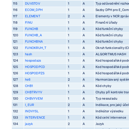
115
DUVSTOV
1
A
Typ odůvodnění rozhod
116
ECOM_DPH
1
A
Sazby DPH pro E_Co
117
ELEMENT
2
A
Elementy v NCR zprá
118
FINU
1
A
Finanční úřady
119
FUNCHB
1
A
Kód funkční chyby
120
FUNCHB_A
1
A
Kód funkční chyby
121
FUNCHBNA
1
A
Kód funkční chyby
122
FUNOKRUH_T
1
A
Okruh funkcionality (C
123
hash
1
A
ALGORITMUS HASH
124
hospodazs
1
A
Kod hospodařské pod
125
HOSPODPCD
1
A
Kod hospodářské pod
126
HOSPODPZS
1
A
Kód hospodářské pod
127
hs6
2
A
Harmonizovaný systém
128
CHB1
1
A
Kód chyby
129
CHBTRVYV
1
A
Chyby při kontrole tra
130
CHBVYVEM
1
A
Typ nesouladu
131
I_EUR
2
A
Indikace, pro jaký účel
132
INDVYSL
1
A
Indikátor výsledku
133
INTERVENCE
1
A
Kód celní intervence
134
jazyk
2
A
Jazyk