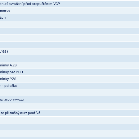
nutí o zrušení před propuštěním VCP
mmerce
vách
L168)
mínky AZS
mínky pro PCD
mínky PZS
 - položka
nzitu po vývozu
 se příslušný kurz používá