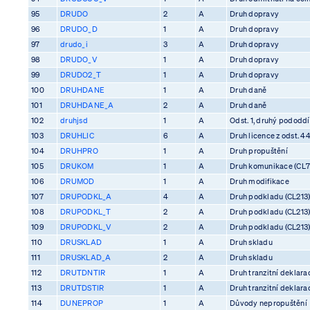
95
DRUDO
2
A
Druh dopravy
96
DRUDO_D
1
A
Druh dopravy
97
drudo_i
3
A
Druh dopravy
98
DRUDO_V
1
A
Druh dopravy
99
DRUDO2_T
1
A
Druh dopravy
100
DRUHDANE
1
A
Druh daně
101
DRUHDANE_A
2
A
Druh daně
102
druhjsd
1
A
Odst. 1, druhý pododdíl
103
DRUHLIC
6
A
Druh licence z odst. 4
104
DRUHPRO
1
A
Druh propuštění
105
DRUKOM
1
A
Druh komunikace (CL7
106
DRUMOD
1
A
Druh modifikace
107
DRUPODKL_A
4
A
Druh podkladu (CL213
108
DRUPODKL_T
2
A
Druh podkladu (CL213
109
DRUPODKL_V
2
A
Druh podkladu (CL213
110
DRUSKLAD
1
A
Druh skladu
111
DRUSKLAD_A
2
A
Druh skladu
112
DRUTDNTIR
1
A
Druh tranzitní deklara
113
DRUTDSTIR
1
A
Druh tranzitní deklara
114
DUNEPROP
1
A
Důvody nepropuštění