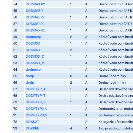
54
DODMAAR2
1
A
Důvod odmítnutí AAR
55
DODMAER
1
A
Důvod odmítnutí AER
56
DODMAER2
1
A
Důvod odmítnutí AER 
57
DODMATR2
1
A
Důvod odmítnutí ATR 
58
DODMAXR2
1
A
Důvod odmítnutí AXR
59
dodmodp
2
A
Kód důvodu odmítnutí
60
DODMSD
1
A
Kód důvodu odmítnutí
61
DODMSD
2
T
Kód důvodu odmítnutí
62
DODMSD_D
1
A
Kód důvodu odmítnutí
63
DODMSD_V
1
A
Kód důvodu odmítnutí
64
dodmuko
1
A
Kód důvodu odmítnutí 
65
dodp
6
A
Dodací podmínky
66
dodp_i
2
A
Dodací podmínky
67
DODPTYP_A
1
A
Druh dodatkového pro
68
DODPTYP_T
1
A
Druh dodatkového pro
69
DODPTYP_V
1
A
Druh dodatkového pro
70
DODPTYP2_V
1
A
Dodatečný druh dodat
71
DODPTYP3_V
1
A
Souhrnný druh dodatko
72
DOKKAT
1
A
Kategorie předchozíh
73
DOKPRE
4
A
Typ předchozího dok