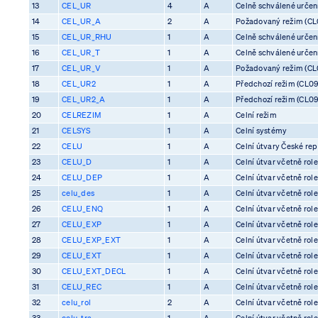
13
CEL_UR
4
A
Celně schválené určení 
14
CEL_UR_A
2
A
Požadovaný režim (CL0
15
CEL_UR_RHU
1
A
Celně schválené určení 
16
CEL_UR_T
1
A
Celně schválené určení 
17
CEL_UR_V
1
A
Požadovaný režim (CL0
18
CEL_UR2
1
A
Předchozí režim (CL09
19
CEL_UR2_A
1
A
Předchozí režim (CL09
20
CELREZIM
1
A
Celní režim
21
CELSYS
1
A
Celní systémy
22
CELU
1
A
Celní útvary České rep
23
CELU_D
1
A
Celní útvar včetně rol
24
CELU_DEP
1
A
Celní útvar včetně rol
25
celu_des
1
A
Celní útvar včetně rol
26
CELU_ENQ
1
A
Celní útvar včetně rol
27
CELU_EXP
1
A
Celní útvar včetně rol
28
CELU_EXP_EXT
1
A
Celní útvar včetně rol
29
CELU_EXT
1
A
Celní útvar včetně rol
30
CELU_EXT_DECL
1
A
Celní útvar včetně rol
31
CELU_REC
1
A
Celní útvar včetně rol
32
celu_rol
2
A
Celní útvar včetně rol
33
celu_tra
1
A
Celní útvar včetně rol