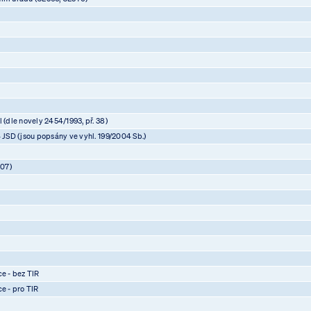
 (dle novely 2454/1993, př. 38)
4 JSD (jsou popsány ve vyhl. 199/2004 Sb.)
07)
)
)
)
ce - bez TIR
ce - pro TIR