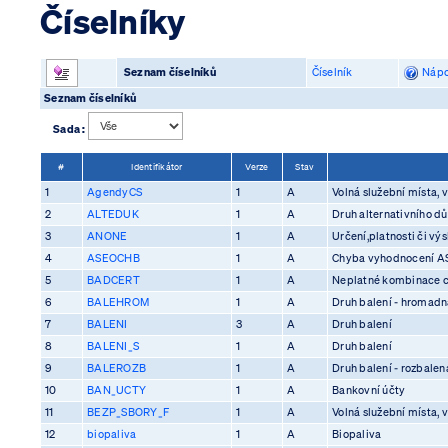
Číselníky
Seznam číselníků
Číselník
Nápo
Seznam číselníků
Sada :
#
Identifikátor
Verze
Stav
1
AgendyCS
1
A
Volná služební místa, v
2
ALTEDUK
1
A
Druh alternativního d
3
ANONE
1
A
Určení,platnosti či vý
4
ASEOCHB
1
A
Chyba vyhodnocení 
5
BADCERT
1
A
Neplatné kombinace ce
6
BALEHROM
1
A
Druh balení - hromadn
7
BALENI
3
A
Druh balení
8
BALENI_S
1
A
Druh balení
9
BALEROZB
1
A
Druh balení - rozbalen
10
BAN_UCTY
1
A
Bankovní účty
11
BEZP_SBORY_F
1
A
Volná služební místa, v
12
biopaliva
1
A
Biopaliva