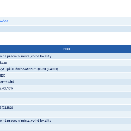
věda
Popis
olná pracovní místa, volné lokality
ůkazu
skytu příslušného atributu (0-NE,1-ANO)
ASEO
rtifikátů
á (CL181)
á (CL182)
olná pracovní místa, volné lokality