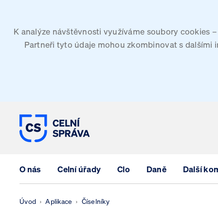
K analýze návštěvnosti využíváme soubory cookies – G
Partneři tyto údaje mohou zkombinovat s dalšími inf
CELNÍ SPRÁVA ČESKÉ REPUBLIK
O nás
Celní úřady
Clo
Daně
Další ko
Úvod
Aplikace
Číselníky