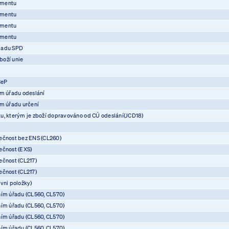
umentu
umentu
umentu
umentu
ladu SPD
boží unie
CeP
ím úřadu odeslání
ím úřadu určení
u, kterým je zboží dopravováno od CÚ odeslání(JCD18)
ečnost bez ENS (CL260)
ečnost (EXS)
ečnost (CL217)
ečnost (CL217)
vni položky)
ním úřadu (CL560, CL570)
ním úřadu (CL560, CL570)
ním úřadu (CL560, CL570)
ním úřadu (CL560, CL570)