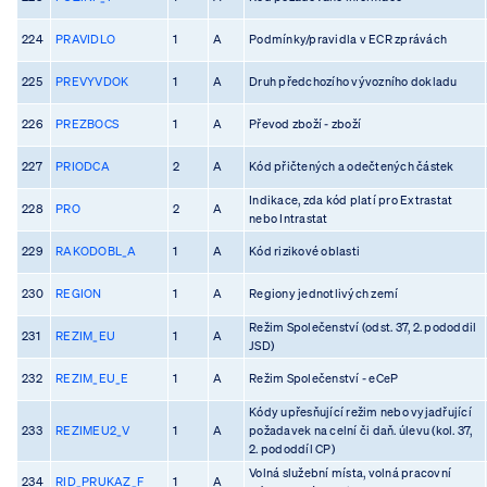
224
PRAVIDLO
1
A
Podmínky/pravidla v ECR zprávách
225
PREVYVDOK
1
A
Druh předchozího vývozního dokladu
226
PREZBOCS
1
A
Převod zboží - zboží
227
PRIODCA
2
A
Kód přičtených a odečtených částek
Indikace, zda kód platí pro Extrastat
228
PRO
2
A
nebo Intrastat
229
RAKODOBL_A
1
A
Kód rizikové oblasti
230
REGION
1
A
Regiony jednotlivých zemí
Režim Společenství (odst. 37, 2. pododdil
231
REZIM_EU
1
A
JSD)
232
REZIM_EU_E
1
A
Režim Společenství - eCeP
Kódy upřesňující režim nebo vyjadřující
233
REZIMEU2_V
1
A
požadavek na celní či daň. úlevu (kol. 37,
2. pododdíl CP)
Volná služební místa, volná pracovní
234
RID_PRUKAZ_F
1
A