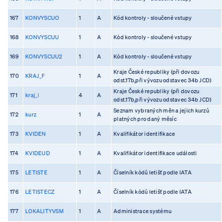
167
KONVYSCUO
1
A
Kód kontroly - sloučené vstupy
168
KONVYSCUU
1
A
Kód kontroly - sloučené vstupy
169
KONVYSCUU2
1
A
Kód kontroly - sloučené vstupy
Kraje České republiky (při dovozu
170
KRAJ_F
1
A
odst.17b,při vývozu odstavec 34b JCD)
Kraje České republiky (při dovozu
171
kraj_i
4
A
odst.17b,při vývozu odstavec 34b JCD)
Seznam vybraných měn a jejich kurzů
172
kurz
1
A
platných pro daný měsíc
173
KVIDEN
1
A
Kvalifikátor identifikace
174
KVIDEUD
1
A
Kvalifikátor identifikace události
175
LETISTE
1
A
Číselník kódů letišť podle IATA
176
LETISTECZ
1
A
Číselník kódů letišť podle IATA
177
LOKALITYVSM
1
A
Administrace systému