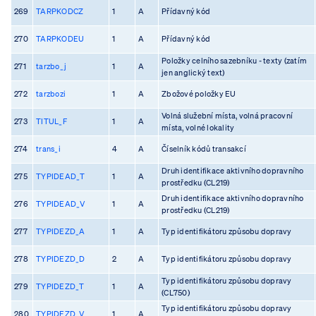
269
TARPKODCZ
1
A
Přídavný kód
270
TARPKODEU
1
A
Přídavný kód
Položky celního sazebníku - texty (zatím
271
tarzbo_j
1
A
jen anglický text)
272
tarzbozi
1
A
Zbožové položky EU
Volná služební místa, volná pracovní
273
TITUL_F
1
A
místa, volné lokality
274
trans_i
4
A
Číselník kódů transakcí
Druh identifikace aktivního dopravního
275
TYPIDEAD_T
1
A
prostředku (CL219)
Druh identifikace aktivního dopravního
276
TYPIDEAD_V
1
A
prostředku (CL219)
277
TYPIDEZD_A
1
A
Typ identifikátoru způsobu dopravy
278
TYPIDEZD_D
2
A
Typ identifikátoru způsobu dopravy
Typ identifikátoru způsobu dopravy
279
TYPIDEZD_T
1
A
(CL750)
Typ identifikátoru způsobu dopravy
280
TYPIDEZD_V
1
A