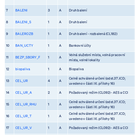
7
BALENI
3
A
Druh balení
8
BALENI_S
1
A
Druh balení
9
BALEROZB
1
A
Druh balení - rozbalená (CL182)
10
BAN_UCTY
1
A
Bankovní účty
Volná služební místa, volná pracovní
11
BEZP_SBORY_F
1
A
místa, volné lokality
12
biopaliva
1
A
Biopaliva
Celně schválené určení (odst.37 JCD;
13
CEL_UR
4
A
uvedeno v části XI. přílohy 16)
14
CEL_UR_A
2
A
Požadovaný režim (CL092) - AES a CCI
Celně schválené určení (odst.37 JCD;
15
CEL_UR_RHU
1
A
uvedeno v části XI. přílohy 16)
Celně schválené určení (odst.37 JCD;
16
CEL_UR_T
1
A
uvedeno v části XI. přílohy 16)
17
CEL_UR_V
1
A
Požadovaný režim (CL092) - AES a CCI