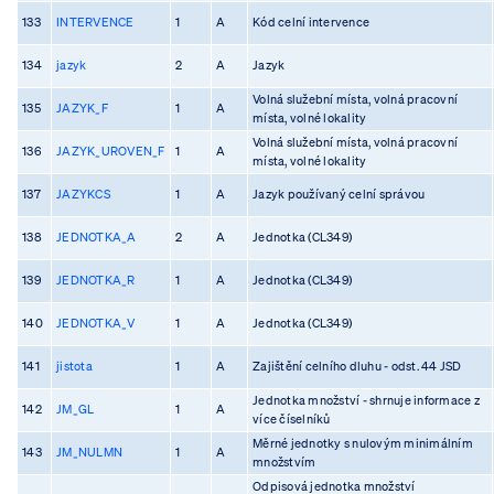
133
INTERVENCE
1
A
Kód celní intervence
134
jazyk
2
A
Jazyk
Volná služební místa, volná pracovní
135
JAZYK_F
1
A
místa, volné lokality
Volná služební místa, volná pracovní
136
JAZYK_UROVEN_F
1
A
místa, volné lokality
137
JAZYKCS
1
A
Jazyk používaný celní správou
138
JEDNOTKA_A
2
A
Jednotka (CL349)
139
JEDNOTKA_R
1
A
Jednotka (CL349)
140
JEDNOTKA_V
1
A
Jednotka (CL349)
141
jistota
1
A
Zajištění celního dluhu - odst. 44 JSD
Jednotka množství - shrnuje informace z
142
JM_GL
1
A
více číselníků
Měrné jednotky s nulovým minimálním
143
JM_NULMN
1
A
množstvím
Odpisová jednotka množství