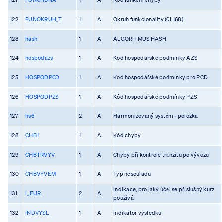
122
FUNOKRUH_T
1
A
Okruh funkcionality (CL168)
123
hash
1
A
ALGORITMUS HASH
124
hospodazs
1
A
Kod hospodařské podmínky AZS
125
HOSPODPCD
1
A
Kod hospodářské podmínky pro PCD
126
HOSPODPZS
1
A
Kód hospodářské podmínky PZS
127
hs6
2
A
Harmonizovaný systém - položka
128
CHB1
1
A
Kód chyby
129
CHBTRVYV
1
A
Chyby při kontrole tranzitu po vývozu
130
CHBVYVEM
1
A
Typ nesouladu
Indikace, pro jaký účel se příslušný kurz
131
I_EUR
2
A
používá
132
INDVYSL
1
A
Indikátor výsledku