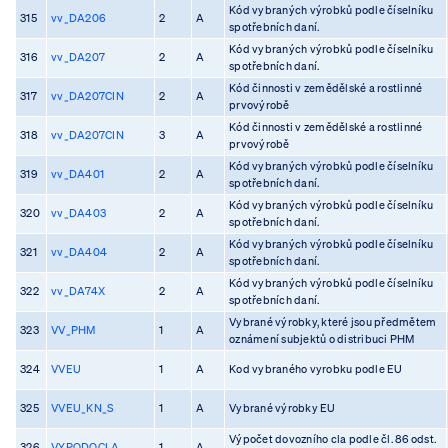
Kód vybraných výrobků podle číselníku
315
vv_DA206
2
A
spotřebních daní.
Kód vybraných výrobků podle číselníku
316
vv_DA207
2
A
spotřebních daní.
Kód činnosti v zemědělské a rostlinné
317
vv_DA207CIN
2
A
prvovýrobě
Kód činnosti v zemědělské a rostlinné
318
vv_DA207CIN
3
A
prvovýrobě
Kód vybraných výrobků podle číselníku
319
vv_DA401
2
A
spotřebních daní.
Kód vybraných výrobků podle číselníku
320
vv_DA403
2
A
spotřebních daní.
Kód vybraných výrobků podle číselníku
321
vv_DA404
2
A
spotřebních daní.
Kód vybraných výrobků podle číselníku
322
vv_DA74X
2
A
spotřebních daní.
Vybrané výrobky, které jsou předmětem
323
VV_PHM
1
A
oznámení subjektů o distribuci PHM
324
VVEU
1
A
Kod vybraného vyrobku podle EU
325
VVEU_KN_S
1
A
Vybrané výrobky EU
Výpočet dovozního cla podle čl. 86 odst.
326
VYPODOCLA
1
A