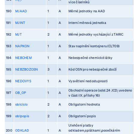
více číselníků
190
MJAAD
1
A
Měrné jednotky na AAD
191
MJINT
1
A
Interní měnová jednotka
192
MJT
2
A
Měrné jednotky vycházející z TARIC
193
NAPKON
1
A
Stav naplnění kontejneru (CL709)
194
NEBCHEM
1
A
Nebezpečné chemické látky
195
NEBZBOZOSN
3
A
Kód OSN pro nebezpečné zboží
196
NEDOVYS
1
A
Vysvětlení nedostupnosti
Obchodní operace (odst.24 JCD; uvedeno
197
OB_OP
1
A
v části IX. přílohy 16)
198
oblcislo
2
A
Obligatorní hodnota
199
oblpopis
2
A
Obligatorní popis
Ulehčení platby
200
ODKLAD
1
A
odkladem,splátkami,posečkáním