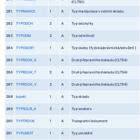
(CL750)
281
TYPMANCS
1
A
Typ manipulace v celním skladu
282
TYPODCH
2
A
Typ odchylky
283
TYPODM
2
A
Typ odmítnutí
284
TYPOSOBY
1
A
Typ osoby ( fyzická/právnická/sdružení )
285
TYPRDOK_A
1
A
Druh přepravního dokladu (CL754)
286
TYPRDOK_T
2
A
Druh přepravního dokladu (CL754)
287
TYPRDOK_V
2
A
Druh přepravního dokladu (CL754)
288
typskl
1
A
Typ skladu
289
TYPSOUB_A
2
A
Typ souboru
290
TYPTRDOK
1
A
Transportní dokument
291
TYPUMIST
1
A
Typ umístění