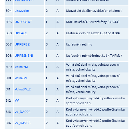
304
ukazvoko
2
A
Ukazatelé dalších zvláštních okolností
305
UNLOCEXT
1
A
Kód umístění OSN rozšířený (CL244)
306
UPLACS
2
A
Ulatnění celních sazeb (JCD odst.36)
307
UPREREZ
3
A
Upřesnění režimu
308
UPRESNENI
1
A
Upřesnění měrné jednotky ( k TARMJ)
Volná služební místa, volná pracovní
309
VolnaPM
1
A
místa, volné lokality
Volná služební místa, volná pracovní
310
VolnaSM
1
A
místa, volné lokality
Volná služební místa, volná pracovní
311
VolnaSM_2
1
A
místa, volné lokality
Kód vybraných výrobků podle číselníku
312
VV
7
A
spotřebních daní.
Kód vybraných výrobků podle číselníku
313
vv_DA204
2
A
spotřebních daní.
Kód vybraných výrobků podle číselníku
314
vv_DA205
2
A
spotřebních daní.