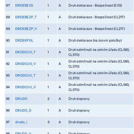
87
DRDEBEXS
1
A
Druh deklarace - Bezpečnost (EXS)
88
DRDEBEZP_T
1
A
Druh deklarace - Bezpečnost (CL217)
89
DRDEBEZP_V
1
A
Druh deklarace - Bezpečnost (CL217)
90
DRDEKPOL
1
A
Druh deklarace (na úrovni položky)
Druh odmítnutí na celním úřadu (CL560,
91
DRODCUO_T
1
A
CL570)
Druh odmítnutí na celním úřadu (CL560,
92
DRODCUO_V
1
A
CL570)
Druh odmítnutí na celním úřadu (CL560,
93
DRODCUU_T
1
A
CL570)
Druh odmítnutí na celním úřadu (CL560,
94
DRODCUU_V
1
A
CL570)
95
DRUDO
2
A
Druh dopravy
96
DRUDO_D
1
A
Druh dopravy
97
drudo_i
3
A
Druh dopravy
98
DRUDO_V
1
A
Druh dopravy