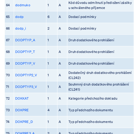
Kód důvodu odmítnutí předložení zásilky
64
dodmuko
1
A
u schváleného příjemce
65
dodp
6
A
Dodací podmínky
66
dodp_i
2
A
Dodací podmínky
67
DODPTYP_A
1
A
Druh dodatkového prohlášení
68
DODPTYP_T
1
A
Druh dodatkového prohlášení
69
DODPTYP_V
1
A
Druh dodatkového prohlášení
Dodatečný druh dodatkového prohlášení
70
DODPTYP2_V
1
A
(CL242)
Souhrnný druh dodatkového prohlášení
71
DODPTYP3_V
1
A
(CL241)
72
DOKKAT
1
A
Kategorie předchozího dokladu
73
DOKPRE
4
A
Typ předchozího dokumentu
74
DOKPRE_D
1
A
Typ předchozího dokumentu
75
DOKPRE3_A
2
A
Typ předchozího dokumentu