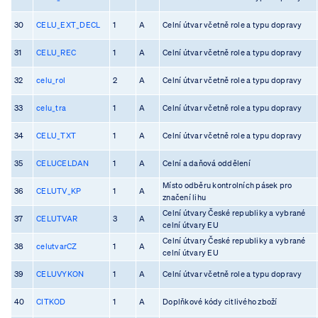
30
CELU_EXT_DECL
1
A
Celní útvar včetně role a typu dopravy
31
CELU_REC
1
A
Celní útvar včetně role a typu dopravy
32
celu_rol
2
A
Celní útvar včetně role a typu dopravy
33
celu_tra
1
A
Celní útvar včetně role a typu dopravy
34
CELU_TXT
1
A
Celní útvar včetně role a typu dopravy
35
CELUCELDAN
1
A
Celní a daňová oddělení
Místo odběru kontrolních pásek pro
36
CELUTV_KP
1
A
značení lihu
Celní útvary České republiky a vybrané
37
CELUTVAR
3
A
celní útvary EU
Celní útvary České republiky a vybrané
38
celutvarCZ
1
A
celní útvary EU
39
CELUVYKON
1
A
Celní útvar včetně role a typu dopravy
40
CITKOD
1
A
Doplňkové kódy citlivého zboží