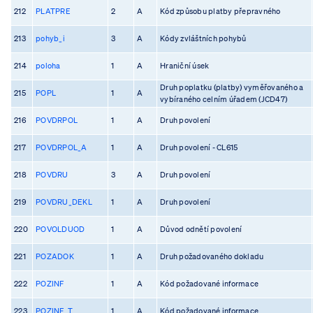
212
PLATPRE
2
A
Kód způsobu platby přepravného
213
pohyb_i
3
A
Kódy zvláštních pohybů
214
poloha
1
A
Hraniční úsek
Druh poplatku (platby) vyměřovaného a
215
POPL
1
A
vybíraného celním úřadem (JCD47)
216
POVDRPOL
1
A
Druh povolení
217
POVDRPOL_A
1
A
Druh povolení - CL615
218
POVDRU
3
A
Druh povolení
219
POVDRU_DEKL
1
A
Druh povolení
220
POVOLDUOD
1
A
Důvod odnětí povolení
221
POZADOK
1
A
Druh požadovaného dokladu
222
POZINF
1
A
Kód požadované informace
223
POZINF_T
1
A
Kód požadované informace