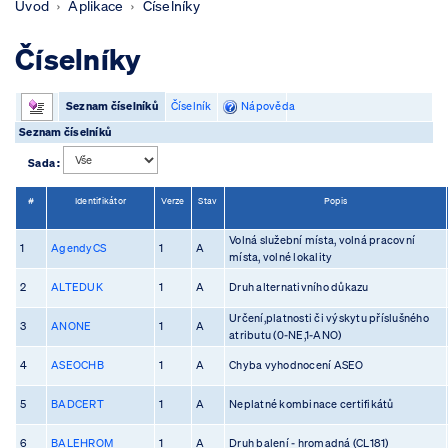
Úvod
Aplikace
Číselníky
Číselníky
Seznam číselníků
Číselník
Nápověda
Seznam číselníků
Sada :
#
Identifikátor
Verze
Stav
Popis
Volná služební místa, volná pracovní
1
AgendyCS
1
A
místa, volné lokality
2
ALTEDUK
1
A
Druh alternativního důkazu
Určení,platnosti či výskytu příslušného
3
ANONE
1
A
atributu (0-NE,1-ANO)
4
ASEOCHB
1
A
Chyba vyhodnocení ASEO
5
BADCERT
1
A
Neplatné kombinace certifikátů
6
BALEHROM
1
A
Druh balení - hromadná (CL181)