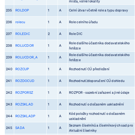
místa, volné lokality
235
ROLDOP
1
A
Celní útvar včetně role a typu dopravy
236
rolecu
1
A
Role celního úřadu
237
ROLEDIC
2
A
Role DIC
Role dalšího účastníka dodavatelského
238
ROLUCDOR
1
A
řetězce
Role dalšího účastníka dodavatelského
239
ROLUCDOR_A
1
A
řetězce
240
ROZCUP
1
A
Rozhodnutí CÚ předložení
241
ROZDOCUD
1
A
Rozhodnutí/doporučení CÚ dohledu
242
ROZPORSZ
1
A
ROZPOR - sazební zařazení a jiné údaje
243
ROZSKLAD
1
A
Rozhodnutí o dočasném uskladnění
Kód položky rozhodnutí o dočasném
244
ROZSKLADP
1
A
uskladnění
Seznam číselníků a číselníkových sad pro
245
SADA
1
A
Aktuální číselníky