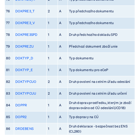
76
DOKPRE3_T
2
A
Typ předchozího dokumentu
77
DOKPRE3_V
1
A
Typ předchozího dokumentu
78
DOKPRE3SPD
1
A
Druh předchozího dokladu SPD
79
DOKPREZU
1
A
Předchozí dokument zboží unie
80
DOKTYP_D
1
A
Typ dokumentu
81
DOKTYP_E
1
A
Typ dokumentu pro eCeP
82
DOKTYPCUO
2
A
Druh povolení na celním úřadu odeslání
83
DOKTYPCUU
2
A
Druh povolení na celním úřadu určení
Druh doprav.prostředku, kterým je zboží
84
DOPPR
1
A
dopravováno od CÚ odeslání(JCD18)
85
DOPR2
1
A
Typ dopravy na CÚ
Druh deklarace - bezpečnost bez ENS
86
DRDEBENS
1
A
(CL260)