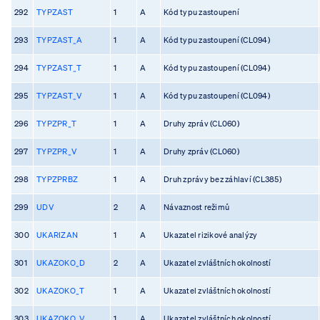
292
TYPZAST
1
A
Kód typu zastoupení
293
TYPZAST_A
1
A
Kód typu zastoupení (CL094)
294
TYPZAST_T
1
A
Kód typu zastoupení (CL094)
295
TYPZAST_V
1
A
Kód typu zastoupení (CL094)
296
TYPZPR_T
1
A
Druhy zpráv (CL060)
297
TYPZPR_V
1
A
Druhy zpráv (CL060)
298
TYPZPRBZ
1
A
Druh zprávy bez záhlaví (CL385)
299
UDV
2
A
Návaznost režimů
300
UKARIZAN
1
A
Ukazatel rizikové analýzy
301
UKAZOKO_D
2
A
Ukazatel zvláštních okolností
302
UKAZOKO_T
1
A
Ukazatel zvláštních okolností
303
UKAZOKO_V
1
A
Ukazatel zvláštních okolností