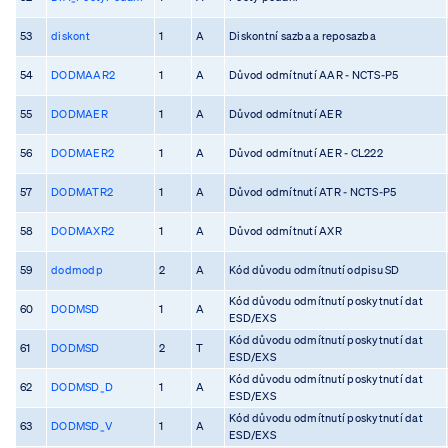
53
diskont
1
A
Diskontní sazba a reposazba
54
DODMAAR2
1
A
Důvod odmítnutí AAR - NCTS-P5
55
DODMAER
1
A
Důvod odmítnutí AER
56
DODMAER2
1
A
Důvod odmítnutí AER - CL222
57
DODMATR2
1
A
Důvod odmítnutí ATR - NCTS-P5
58
DODMAXR2
1
A
Důvod odmítnutí AXR
59
dodmodp
2
A
Kód důvodu odmítnutí odpisu SD
Kód důvodu odmítnutí poskytnutí dat
60
DODMSD
1
A
ESD/EXS
Kód důvodu odmítnutí poskytnutí dat
61
DODMSD
2
T
ESD/EXS
Kód důvodu odmítnutí poskytnutí dat
62
DODMSD_D
1
A
ESD/EXS
Kód důvodu odmítnutí poskytnutí dat
63
DODMSD_V
1
A
ESD/EXS