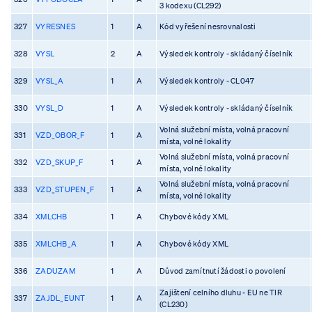
3 kodexu (CL292)
327
VYRESNES
1
A
Kód vyřešení nesrovnalosti
328
VYSL
2
A
Výsledek kontroly - skládaný číselník
329
VYSL_A
1
A
Výsledek kontroly - CL047
330
VYSL_D
1
A
Výsledek kontroly - skládaný číselník
Volná služební místa, volná pracovní
331
VZD_OBOR_F
1
A
místa, volné lokality
Volná služební místa, volná pracovní
332
VZD_SKUP_F
1
A
místa, volné lokality
Volná služební místa, volná pracovní
333
VZD_STUPEN_F
1
A
místa, volné lokality
334
XMLCHB
1
A
Chybové kódy XML
335
XMLCHB_A
1
A
Chybové kódy XML
336
ZADUZAM
1
A
Důvod zamítnutí žádosti o povolení
Zajištení celního dluhu - EU ne TIR
337
ZAJDL_EUNT
1
A
(CL230)