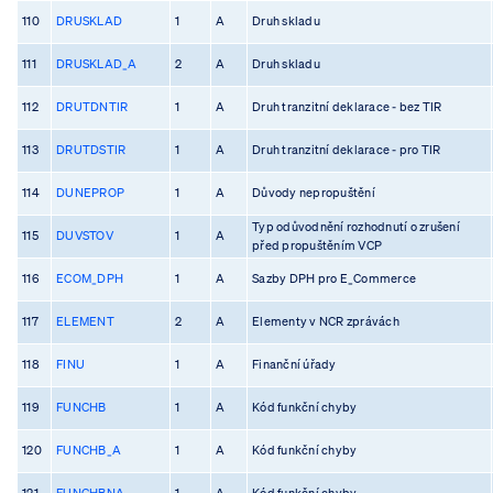
110
DRUSKLAD
1
A
Druh skladu
111
DRUSKLAD_A
2
A
Druh skladu
112
DRUTDNTIR
1
A
Druh tranzitní deklarace - bez TIR
113
DRUTDSTIR
1
A
Druh tranzitní deklarace - pro TIR
114
DUNEPROP
1
A
Důvody nepropuštění
Typ odůvodnění rozhodnutí o zrušení
115
DUVSTOV
1
A
před propuštěním VCP
116
ECOM_DPH
1
A
Sazby DPH pro E_Commerce
117
ELEMENT
2
A
Elementy v NCR zprávách
118
FINU
1
A
Finanční úřady
119
FUNCHB
1
A
Kód funkční chyby
120
FUNCHB_A
1
A
Kód funkční chyby
121
FUNCHBNA
1
A
Kód funkční chyby