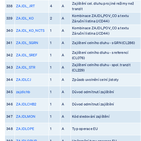
Zajištění cel. dluhu pro jiné režimy než
338
ZAJDL_JRT
4
A
tranzit
Kombinace ZAJDL,POV_CO a textu
339
ZAJDL_KO
2
A
Záruční listina (JCD44)
Kombinace ZAJDL,POV_CO a textu
340
ZAJDL_KO_NCTS
1
A
Záruční listina (JCD44)
341
ZAJDL_SGRN
1
A
Zajištení celního dluhu - s GRN (CL286)
Zajištení celního dluhu - s referencí
342
ZAJDL_SREF
1
A
(CL076)
Zajištení celního dluhu - spol. tranzit
343
ZAJDL_STR
1
A
(CL229)
344
ZAJDLCJ
1
A
Způsob uvolnění celní jistoty
345
zajdlchb
1
A
Důvod odmítnutí zajištění
346
ZAJDLCHB2
1
A
Důvod odmítnutí zajištění
347
ZAJDLMON
1
A
Kód sledování zajištění
348
ZAJDLOPE
1
A
Typ operace EU
349
ZAJDLOPUP
1
A
Upřesnění typu operace EU