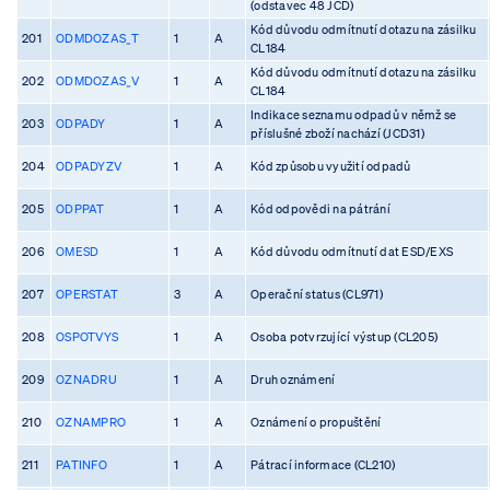
(odstavec 48 JCD)
Kód důvodu odmítnutí dotazu na zásilku
201
ODMDOZAS_T
1
A
CL184
Kód důvodu odmítnutí dotazu na zásilku
202
ODMDOZAS_V
1
A
CL184
Indikace seznamu odpadů v němž se
203
ODPADY
1
A
příslušné zboží nachází (JCD31)
204
ODPADYZV
1
A
Kód způsobu využití odpadů
205
ODPPAT
1
A
Kód odpovědi na pátrání
206
OMESD
1
A
Kód důvodu odmítnutí dat ESD/EXS
207
OPERSTAT
3
A
Operační status (CL971)
208
OSPOTVYS
1
A
Osoba potvrzující výstup (CL205)
209
OZNADRU
1
A
Druh oznámení
210
OZNAMPRO
1
A
Oznámení o propuštění
211
PATINFO
1
A
Pátrací informace (CL210)