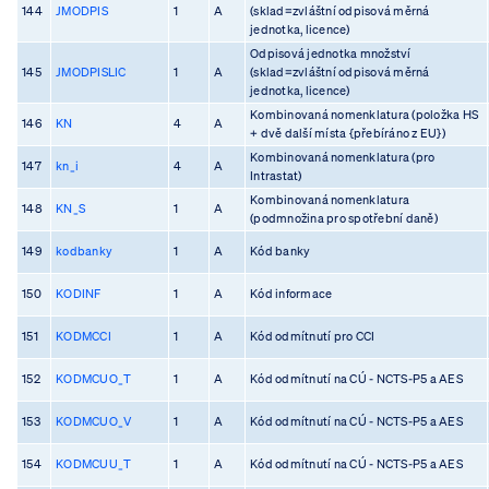
144
JMODPIS
1
A
(sklad=zvláštní odpisová měrná
jednotka, licence)
Odpisová jednotka množství
145
JMODPISLIC
1
A
(sklad=zvláštní odpisová měrná
jednotka, licence)
Kombinovaná nomenklatura (položka HS
146
KN
4
A
+ dvě další místa {přebíráno z EU})
Kombinovaná nomenklatura (pro
147
kn_i
4
A
Intrastat)
Kombinovaná nomenklatura
148
KN_S
1
A
(podmnožina pro spotřební daně)
149
kodbanky
1
A
Kód banky
150
KODINF
1
A
Kód informace
151
KODMCCI
1
A
Kód odmítnutí pro CCI
152
KODMCUO_T
1
A
Kód odmítnutí na CÚ - NCTS-P5 a AES
153
KODMCUO_V
1
A
Kód odmítnutí na CÚ - NCTS-P5 a AES
154
KODMCUU_T
1
A
Kód odmítnutí na CÚ - NCTS-P5 a AES