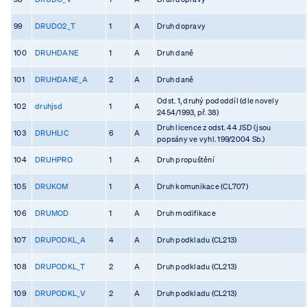
99
DRUDO2_T
1
A
Druh dopravy
100
DRUHDANE
1
A
Druh daně
101
DRUHDANE_A
2
A
Druh daně
Odst. 1, druhý pododdíl (dle novely
102
druhjsd
1
A
2454/1993, př. 38)
Druh licence z odst. 44 JSD (jsou
103
DRUHLIC
6
A
popsány ve vyhl. 199/2004 Sb.)
104
DRUHPRO
1
A
Druh propuštění
105
DRUKOM
1
A
Druh komunikace (CL707)
106
DRUMOD
1
A
Druh modifikace
107
DRUPODKL_A
4
A
Druh podkladu (CL213)
108
DRUPODKL_T
2
A
Druh podkladu (CL213)
109
DRUPODKL_V
2
A
Druh podkladu (CL213)