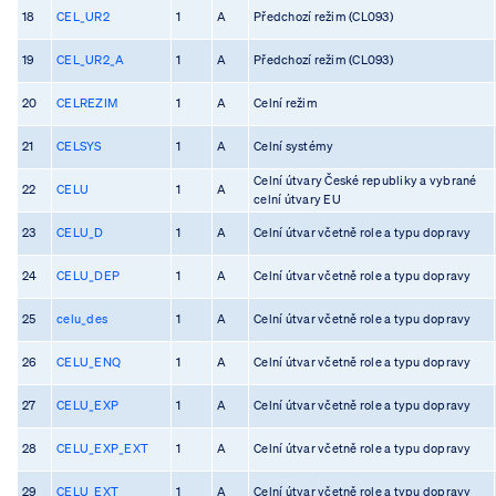
18
CEL_UR2
1
A
Předchozí režim (CL093)
19
CEL_UR2_A
1
A
Předchozí režim (CL093)
20
CELREZIM
1
A
Celní režim
21
CELSYS
1
A
Celní systémy
Celní útvary České republiky a vybrané
22
CELU
1
A
celní útvary EU
23
CELU_D
1
A
Celní útvar včetně role a typu dopravy
24
CELU_DEP
1
A
Celní útvar včetně role a typu dopravy
25
celu_des
1
A
Celní útvar včetně role a typu dopravy
26
CELU_ENQ
1
A
Celní útvar včetně role a typu dopravy
27
CELU_EXP
1
A
Celní útvar včetně role a typu dopravy
28
CELU_EXP_EXT
1
A
Celní útvar včetně role a typu dopravy
29
CELU_EXT
1
A
Celní útvar včetně role a typu dopravy