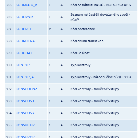
155
KODMCUU_V
1
A
Kód odmítnutí na CÚ - NCTS-P5 a AES
Seznam nejčastěji dováženého zboží -
156
KODOVNIK
1
A
eCeP
157
KODPREF
2
A
Kód preference
158
KODRUTRA
1
A
Kód druhu transakce
159
KODUDAL
1
A
Kód události
160
KONTYP
1
A
Typ kontroly
161
KONTYP_A
1
A
Typ kontroly - národní číselník (CL716)
162
KONVCUONZ
1
A
Kód kontroly - sloučené vstupy
163
KONVCUVT
1
A
Kód kontroly - sloučené vstupy
164
KONVCUVY
1
A
Kód kontroly - sloučené vstupy
165
KONVNEPR
1
A
Kód kontroly - sloučené vstupy
166
KONVPROP
1
A
Kód kontroly - sloučené vstupy