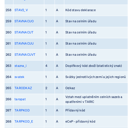
258
STAV2_V
1
A
Kód stavu deklarace
259
STAVNACUO
1
A
Stav na celním úřadu
260
STAVNACUT
1
A
Stav na celním úřadu
261
STAVNACUU
1
A
Stav na celním úřadu
262
STAVNACUVT
1
A
Stav na celním úřadu
263
stazna_i
4
A
Doplňkový kód zboží (statistický znak)
264
svatek
1
A
Svátky jednotlivých zemí a jejich regionů
265
TARODKAZ
2
A
Odkaz
Vztah mezi uplatněním celních sazeb a
266
taropat
1
A
opatřeními v TARIC
267
TARPKOD
1
A
Přídavný kód
268
TARPKOD_E
1
A
eCeP - přídavný kód