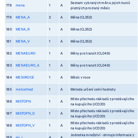
Seznam vybraných měn a jejich kurzů
178
mena
1
A
platných pro daný měsíc
179
MENA_A
2
A
Měna (CL352)
180
MENA_R
1
A
Měna (CL352)
181
MENA_V
1
A
Měna (CL352)
182
MENAEURO
1
A
Měny pro tranzit (CL048)
183
MENAEURO_A
1
A
Měny pro tranzit (CL048)
184
MESVROCE
1
A
Měsíc v roce
185
metcelhod
1
A
Metoda určení celní hodnoty
Místo přechodu nákladů z prodávajícího
186
MISTOPN
1
A
na kupujícího (JCD20)
Místo přechodu nákladů z prodávajícího
187
MISTOPN_D
1
A
na kupujícího (JCD20)
Místo přechodu nákladů z prodávajícího
188
MISTOPN_V
1
A
na kupujícího (JCD20)
Jednotka množství - shrnuje informace z
189
mj_i
4
A