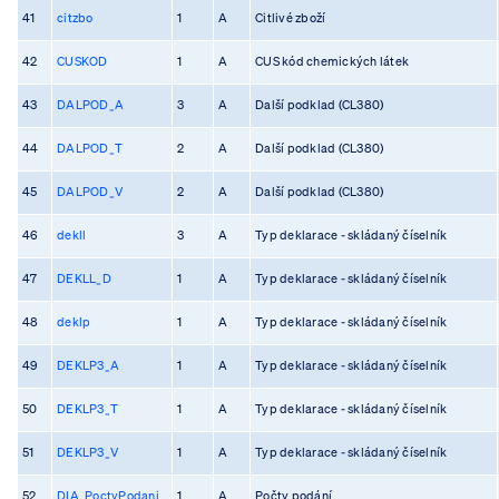
41
citzbo
1
A
Citlivé zboží
42
CUSKOD
1
A
CUS kód chemických látek
43
DALPOD_A
3
A
Další podklad (CL380)
44
DALPOD_T
2
A
Další podklad (CL380)
45
DALPOD_V
2
A
Další podklad (CL380)
46
dekll
3
A
Typ deklarace - skládaný číselník
47
DEKLL_D
1
A
Typ deklarace - skládaný číselník
48
deklp
1
A
Typ deklarace - skládaný číselník
49
DEKLP3_A
1
A
Typ deklarace - skládaný číselník
50
DEKLP3_T
1
A
Typ deklarace - skládaný číselník
51
DEKLP3_V
1
A
Typ deklarace - skládaný číselník
52
DIA_PoctyPodani
1
A
Počty podání