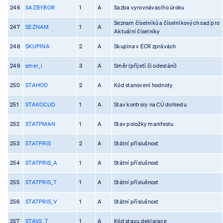
246
SAZBYBOR
1
A
Sazba vyrovnávacího úroku
Seznam číselníků a číselníkových sad pro
247
SEZNAM
1
A
Aktuální číselníky
248
SKUPINA
2
A
Skupina v ECR zprávách
249
smer_i
3
A
Směr (přijetí či odeslání)
250
STAHOD
2
A
Kód stanovení hodnoty
251
STAKOCUD
1
A
Stav kontroly na CÚ dohledu
252
STATPMAN
1
A
Stav položky manifestu
253
STATPRIS
2
A
Státní příslušnost
254
STATPRIS_A
1
A
Státní příslušnost
255
STATPRIS_T
1
A
Státní příslušnost
256
STATPRIS_V
1
A
Státní příslušnost
257
STAV2_T
1
A
Kód stavu deklarace