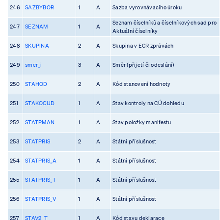
246
SAZBYBOR
1
A
Sazba vyrovnávacího úroku
Seznam číselníků a číselníkových sad pro
247
SEZNAM
1
A
Aktuální číselníky
248
SKUPINA
2
A
Skupina v ECR zprávách
249
smer_i
3
A
Směr (přijetí či odeslání)
250
STAHOD
2
A
Kód stanovení hodnoty
251
STAKOCUD
1
A
Stav kontroly na CÚ dohledu
252
STATPMAN
1
A
Stav položky manifestu
253
STATPRIS
2
A
Státní příslušnost
254
STATPRIS_A
1
A
Státní příslušnost
255
STATPRIS_T
1
A
Státní příslušnost
256
STATPRIS_V
1
A
Státní příslušnost
257
STAV2_T
1
A
Kód stavu deklarace