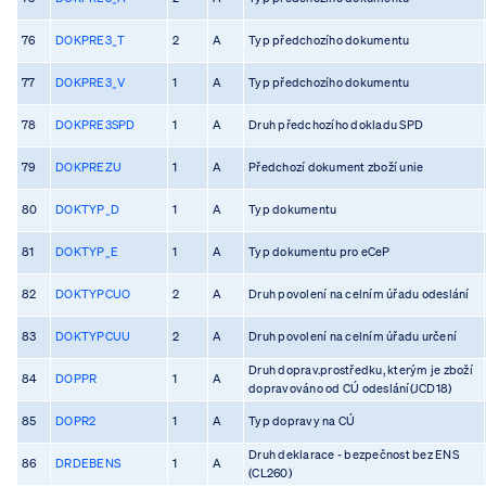
76
DOKPRE3_T
2
A
Typ předchozího dokumentu
77
DOKPRE3_V
1
A
Typ předchozího dokumentu
78
DOKPRE3SPD
1
A
Druh předchozího dokladu SPD
79
DOKPREZU
1
A
Předchozí dokument zboží unie
80
DOKTYP_D
1
A
Typ dokumentu
81
DOKTYP_E
1
A
Typ dokumentu pro eCeP
82
DOKTYPCUO
2
A
Druh povolení na celním úřadu odeslání
83
DOKTYPCUU
2
A
Druh povolení na celním úřadu určení
Druh doprav.prostředku, kterým je zboží
84
DOPPR
1
A
dopravováno od CÚ odeslání(JCD18)
85
DOPR2
1
A
Typ dopravy na CÚ
Druh deklarace - bezpečnost bez ENS
86
DRDEBENS
1
A
(CL260)