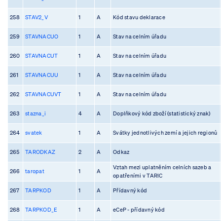
258
STAV2_V
1
A
Kód stavu deklarace
259
STAVNACUO
1
A
Stav na celním úřadu
260
STAVNACUT
1
A
Stav na celním úřadu
261
STAVNACUU
1
A
Stav na celním úřadu
262
STAVNACUVT
1
A
Stav na celním úřadu
263
stazna_i
4
A
Doplňkový kód zboží (statistický znak)
264
svatek
1
A
Svátky jednotlivých zemí a jejich regionů
265
TARODKAZ
2
A
Odkaz
Vztah mezi uplatněním celních sazeb a
266
taropat
1
A
opatřeními v TARIC
267
TARPKOD
1
A
Přídavný kód
268
TARPKOD_E
1
A
eCeP - přídavný kód