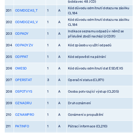
(odstavec 48 JCD)
Kód důvodu odmítnutí dotazu na zásilku
201
ODMDOZAS_T
1
A
CL184
Kód důvodu odmítnutí dotazu na zásilku
202
ODMDOZAS_V
1
A
CL184
Indikace seznamu odpadů v němž se
203
ODPADY
1
A
příslušné zboží nachází (JCD31)
204
ODPADYZV
1
A
Kód způsobu využití odpadů
205
ODPPAT
1
A
Kód odpovědi na pátrání
206
OMESD
1
A
Kód důvodu odmítnutí dat ESD/EXS
207
OPERSTAT
3
A
Operační status (CL971)
208
OSPOTVYS
1
A
Osoba potvrzující výstup (CL205)
209
OZNADRU
1
A
Druh oznámení
210
OZNAMPRO
1
A
Oznámení o propuštění
211
PATINFO
1
A
Pátrací informace (CL210)