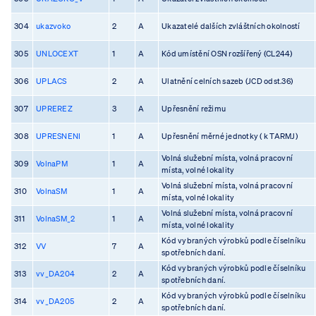
304
ukazvoko
2
A
Ukazatelé dalších zvláštních okolností
305
UNLOCEXT
1
A
Kód umístění OSN rozšířený (CL244)
306
UPLACS
2
A
Ulatnění celních sazeb (JCD odst.36)
307
UPREREZ
3
A
Upřesnění režimu
308
UPRESNENI
1
A
Upřesnění měrné jednotky ( k TARMJ)
Volná služební místa, volná pracovní
309
VolnaPM
1
A
místa, volné lokality
Volná služební místa, volná pracovní
310
VolnaSM
1
A
místa, volné lokality
Volná služební místa, volná pracovní
311
VolnaSM_2
1
A
místa, volné lokality
Kód vybraných výrobků podle číselníku
312
VV
7
A
spotřebních daní.
Kód vybraných výrobků podle číselníku
313
vv_DA204
2
A
spotřebních daní.
Kód vybraných výrobků podle číselníku
314
vv_DA205
2
A
spotřebních daní.