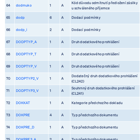
Kód důvodu odmítnutí předložení zásilky
64
dodmuko
1
A
u schváleného příjemce
65
dodp
6
A
Dodací podmínky
66
dodp_i
2
A
Dodací podmínky
67
DODPTYP_A
1
A
Druh dodatkového prohlášení
68
DODPTYP_T
1
A
Druh dodatkového prohlášení
69
DODPTYP_V
1
A
Druh dodatkového prohlášení
Dodatečný druh dodatkového prohlášení
70
DODPTYP2_V
1
A
(CL242)
Souhrnný druh dodatkového prohlášení
71
DODPTYP3_V
1
A
(CL241)
72
DOKKAT
1
A
Kategorie předchozího dokladu
73
DOKPRE
4
A
Typ předchozího dokumentu
74
DOKPRE_D
1
A
Typ předchozího dokumentu
75
DOKPRE3_A
2
A
Typ předchozího dokumentu