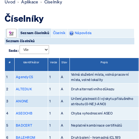
Úvod
Aplikace
Číselníky
Číselníky
Seznam číselníků
Číselník
Nápověda
Seznam číselníků
Sada :
#
Identifikátor
Verze
Stav
Popis
Volná služební místa, volná pracovní
1
AgendyCS
1
A
místa, volné lokality
2
ALTEDUK
1
A
Druh alternativního důkazu
Určení,platnosti či výskytu příslušného
3
ANONE
1
A
atributu (0-NE,1-ANO)
4
ASEOCHB
1
A
Chyba vyhodnocení ASEO
5
BADCERT
1
A
Neplatné kombinace certifikátů
6
BALEHROM
1
A
Druh balení - hromadná (CL181)