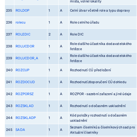
místa, volné lokality
235
ROLDOP
1
A
Celní útvar včetně role a typu dopravy
236
rolecu
1
A
Role celního úřadu
237
ROLEDIC
2
A
Role DIC
Role dalšího účastníka dodavatelského
238
ROLUCDOR
1
A
řetězce
Role dalšího účastníka dodavatelského
239
ROLUCDOR_A
1
A
řetězce
240
ROZCUP
1
A
Rozhodnutí CÚ předložení
241
ROZDOCUD
1
A
Rozhodnutí/doporučení CÚ dohledu
242
ROZPORSZ
1
A
ROZPOR - sazební zařazení a jiné údaje
243
ROZSKLAD
1
A
Rozhodnutí o dočasném uskladnění
Kód položky rozhodnutí o dočasném
244
ROZSKLADP
1
A
uskladnění
Seznam číselníků a číselníkových sad pro
245
SADA
1
A
Aktuální číselníky