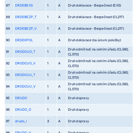
87
DRDEBEXS
1
A
Druh deklarace - Bezpečnost (EXS)
88
DRDEBEZP_T
1
A
Druh deklarace - Bezpečnost (CL217)
89
DRDEBEZP_V
1
A
Druh deklarace - Bezpečnost (CL217)
90
DRDEKPOL
1
A
Druh deklarace (na úrovni položky)
Druh odmítnutí na celním úřadu (CL560,
91
DRODCUO_T
1
A
CL570)
Druh odmítnutí na celním úřadu (CL560,
92
DRODCUO_V
1
A
CL570)
Druh odmítnutí na celním úřadu (CL560,
93
DRODCUU_T
1
A
CL570)
Druh odmítnutí na celním úřadu (CL560,
94
DRODCUU_V
1
A
CL570)
95
DRUDO
2
A
Druh dopravy
96
DRUDO_D
1
A
Druh dopravy
97
drudo_i
3
A
Druh dopravy
98
DRUDO_V
1
A
Druh dopravy