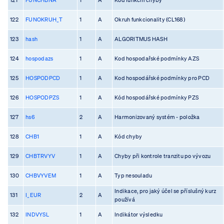
122
FUNOKRUH_T
1
A
Okruh funkcionality (CL168)
123
hash
1
A
ALGORITMUS HASH
124
hospodazs
1
A
Kod hospodařské podmínky AZS
125
HOSPODPCD
1
A
Kod hospodářské podmínky pro PCD
126
HOSPODPZS
1
A
Kód hospodářské podmínky PZS
127
hs6
2
A
Harmonizovaný systém - položka
128
CHB1
1
A
Kód chyby
129
CHBTRVYV
1
A
Chyby při kontrole tranzitu po vývozu
130
CHBVYVEM
1
A
Typ nesouladu
Indikace, pro jaký účel se příslušný kurz
131
I_EUR
2
A
používá
132
INDVYSL
1
A
Indikátor výsledku