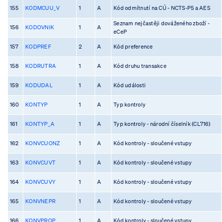
155
KODMCUU_V
1
A
Kód odmítnutí na CÚ - NCTS-P5 a AES
Seznam nejčastěji dováženého zboží -
156
KODOVNIK
1
A
eCeP
157
KODPREF
2
A
Kód preference
158
KODRUTRA
1
A
Kód druhu transakce
159
KODUDAL
1
A
Kód události
160
KONTYP
1
A
Typ kontroly
161
KONTYP_A
1
A
Typ kontroly - národní číselník (CL716)
162
KONVCUONZ
1
A
Kód kontroly - sloučené vstupy
163
KONVCUVT
1
A
Kód kontroly - sloučené vstupy
164
KONVCUVY
1
A
Kód kontroly - sloučené vstupy
165
KONVNEPR
1
A
Kód kontroly - sloučené vstupy
166
KONVPROP
1
A
Kód kontroly - sloučené vstupy