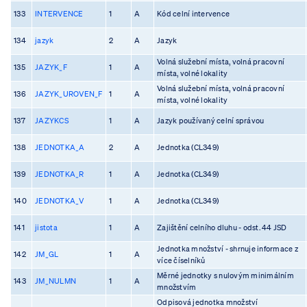
133
INTERVENCE
1
A
Kód celní intervence
134
jazyk
2
A
Jazyk
Volná služební místa, volná pracovní
135
JAZYK_F
1
A
místa, volné lokality
Volná služební místa, volná pracovní
136
JAZYK_UROVEN_F
1
A
místa, volné lokality
137
JAZYKCS
1
A
Jazyk používaný celní správou
138
JEDNOTKA_A
2
A
Jednotka (CL349)
139
JEDNOTKA_R
1
A
Jednotka (CL349)
140
JEDNOTKA_V
1
A
Jednotka (CL349)
141
jistota
1
A
Zajištění celního dluhu - odst. 44 JSD
Jednotka množství - shrnuje informace z
142
JM_GL
1
A
více číselníků
Měrné jednotky s nulovým minimálním
143
JM_NULMN
1
A
množstvím
Odpisová jednotka množství