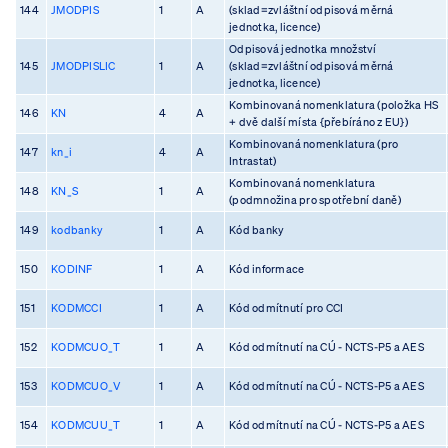
144
JMODPIS
1
A
(sklad=zvláštní odpisová měrná
jednotka, licence)
Odpisová jednotka množství
145
JMODPISLIC
1
A
(sklad=zvláštní odpisová měrná
jednotka, licence)
Kombinovaná nomenklatura (položka HS
146
KN
4
A
+ dvě další místa {přebíráno z EU})
Kombinovaná nomenklatura (pro
147
kn_i
4
A
Intrastat)
Kombinovaná nomenklatura
148
KN_S
1
A
(podmnožina pro spotřební daně)
149
kodbanky
1
A
Kód banky
150
KODINF
1
A
Kód informace
151
KODMCCI
1
A
Kód odmítnutí pro CCI
152
KODMCUO_T
1
A
Kód odmítnutí na CÚ - NCTS-P5 a AES
153
KODMCUO_V
1
A
Kód odmítnutí na CÚ - NCTS-P5 a AES
154
KODMCUU_T
1
A
Kód odmítnutí na CÚ - NCTS-P5 a AES