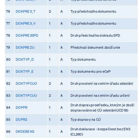
76
DOKPRE3_T
2
A
Typ předchozího dokumentu
77
DOKPRE3_V
1
A
Typ předchozího dokumentu
78
DOKPRE3SPD
1
A
Druh předchozího dokladu SPD
79
DOKPREZU
1
A
Předchozí dokument zboží unie
80
DOKTYP_D
1
A
Typ dokumentu
81
DOKTYP_E
1
A
Typ dokumentu pro eCeP
82
DOKTYPCUO
2
A
Druh povolení na celním úřadu odeslání
83
DOKTYPCUU
2
A
Druh povolení na celním úřadu určení
Druh doprav.prostředku, kterým je zboží
84
DOPPR
1
A
dopravováno od CÚ odeslání(JCD18)
85
DOPR2
1
A
Typ dopravy na CÚ
Druh deklarace - bezpečnost bez ENS
86
DRDEBENS
1
A
(CL260)