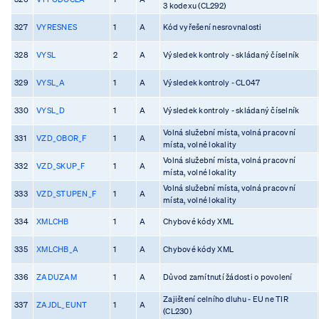
3 kodexu (CL292)
327
VYRESNES
1
A
Kód vyřešení nesrovnalosti
328
VYSL
2
A
Výsledek kontroly - skládaný číselník
329
VYSL_A
1
A
Výsledek kontroly - CL047
330
VYSL_D
1
A
Výsledek kontroly - skládaný číselník
Volná služební místa, volná pracovní
331
VZD_OBOR_F
1
A
místa, volné lokality
Volná služební místa, volná pracovní
332
VZD_SKUP_F
1
A
místa, volné lokality
Volná služební místa, volná pracovní
333
VZD_STUPEN_F
1
A
místa, volné lokality
334
XMLCHB
1
A
Chybové kódy XML
335
XMLCHB_A
1
A
Chybové kódy XML
336
ZADUZAM
1
A
Důvod zamítnutí žádosti o povolení
Zajištení celního dluhu - EU ne TIR
337
ZAJDL_EUNT
1
A
(CL230)