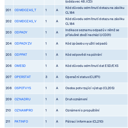
(odstavec 48 JCD)
Kód důvodu odmítnutí dotazu na zásilku
201
ODMDOZAS_T
1
A
CL184
Kód důvodu odmítnutí dotazu na zásilku
202
ODMDOZAS_V
1
A
CL184
Indikace seznamu odpadů v němž se
203
ODPADY
1
A
příslušné zboží nachází (JCD31)
204
ODPADYZV
1
A
Kód způsobu využití odpadů
205
ODPPAT
1
A
Kód odpovědi na pátrání
206
OMESD
1
A
Kód důvodu odmítnutí dat ESD/EXS
207
OPERSTAT
3
A
Operační status (CL971)
208
OSPOTVYS
1
A
Osoba potvrzující výstup (CL205)
209
OZNADRU
1
A
Druh oznámení
210
OZNAMPRO
1
A
Oznámení o propuštění
211
PATINFO
1
A
Pátrací informace (CL210)