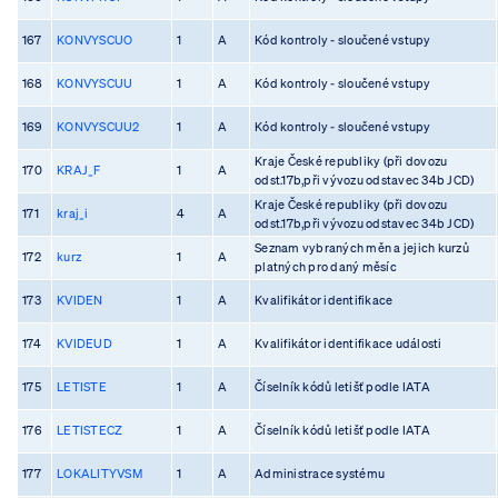
167
KONVYSCUO
1
A
Kód kontroly - sloučené vstupy
168
KONVYSCUU
1
A
Kód kontroly - sloučené vstupy
169
KONVYSCUU2
1
A
Kód kontroly - sloučené vstupy
Kraje České republiky (při dovozu
170
KRAJ_F
1
A
odst.17b,při vývozu odstavec 34b JCD)
Kraje České republiky (při dovozu
171
kraj_i
4
A
odst.17b,při vývozu odstavec 34b JCD)
Seznam vybraných měn a jejich kurzů
172
kurz
1
A
platných pro daný měsíc
173
KVIDEN
1
A
Kvalifikátor identifikace
174
KVIDEUD
1
A
Kvalifikátor identifikace události
175
LETISTE
1
A
Číselník kódů letišť podle IATA
176
LETISTECZ
1
A
Číselník kódů letišť podle IATA
177
LOKALITYVSM
1
A
Administrace systému