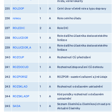
místa, volné lokality
235
ROLDOP
1
A
Celní útvar včetně role a typu dopravy
236
rolecu
1
A
Role celního úřadu
237
ROLEDIC
2
A
Role DIC
Role dalšího účastníka dodavatelského
238
ROLUCDOR
1
A
řetězce
Role dalšího účastníka dodavatelského
239
ROLUCDOR_A
1
A
řetězce
240
ROZCUP
1
A
Rozhodnutí CÚ předložení
241
ROZDOCUD
1
A
Rozhodnutí/doporučení CÚ dohledu
242
ROZPORSZ
1
A
ROZPOR - sazební zařazení a jiné údaje
243
ROZSKLAD
1
A
Rozhodnutí o dočasném uskladnění
Kód položky rozhodnutí o dočasném
244
ROZSKLADP
1
A
uskladnění
Seznam číselníků a číselníkových sad pro
245
SADA
1
A
Aktuální číselníky