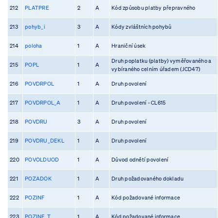
212
PLATPRE
2
A
Kód způsobu platby přepravného
213
pohyb_i
3
A
Kódy zvláštních pohybů
214
poloha
1
A
Hraniční úsek
Druh poplatku (platby) vyměřovaného a
215
POPL
1
A
vybíraného celním úřadem (JCD47)
216
POVDRPOL
1
A
Druh povolení
217
POVDRPOL_A
1
A
Druh povolení - CL615
218
POVDRU
3
A
Druh povolení
219
POVDRU_DEKL
1
A
Druh povolení
220
POVOLDUOD
1
A
Důvod odnětí povolení
221
POZADOK
1
A
Druh požadovaného dokladu
222
POZINF
1
A
Kód požadované informace
223
POZINF_T
1
A
Kód požadované informace