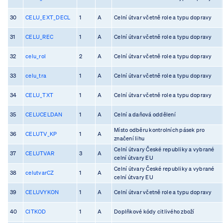
30
CELU_EXT_DECL
1
A
Celní útvar včetně role a typu dopravy
31
CELU_REC
1
A
Celní útvar včetně role a typu dopravy
32
celu_rol
2
A
Celní útvar včetně role a typu dopravy
33
celu_tra
1
A
Celní útvar včetně role a typu dopravy
34
CELU_TXT
1
A
Celní útvar včetně role a typu dopravy
35
CELUCELDAN
1
A
Celní a daňová oddělení
Místo odběru kontrolních pásek pro
36
CELUTV_KP
1
A
značení lihu
Celní útvary České republiky a vybrané
37
CELUTVAR
3
A
celní útvary EU
Celní útvary České republiky a vybrané
38
celutvarCZ
1
A
celní útvary EU
39
CELUVYKON
1
A
Celní útvar včetně role a typu dopravy
40
CITKOD
1
A
Doplňkové kódy citlivého zboží