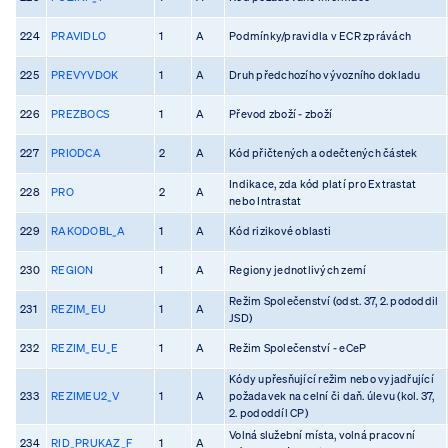
224
PRAVIDLO
1
A
Podmínky/pravidla v ECR zprávách
225
PREVYVDOK
1
A
Druh předchozího vývozního dokladu
226
PREZBOCS
1
A
Převod zboží - zboží
227
PRIODCA
2
A
Kód přičtených a odečtených částek
Indikace, zda kód platí pro Extrastat
228
PRO
2
A
nebo Intrastat
229
RAKODOBL_A
1
A
Kód rizikové oblasti
230
REGION
1
A
Regiony jednotlivých zemí
Režim Společenství (odst. 37, 2. pododdil
231
REZIM_EU
1
A
JSD)
232
REZIM_EU_E
1
A
Režim Společenství - eCeP
Kódy upřesňující režim nebo vyjadřující
233
REZIMEU2_V
1
A
požadavek na celní či daň. úlevu (kol. 37,
2. pododdíl CP)
Volná služební místa, volná pracovní
234
RID_PRUKAZ_F
1
A