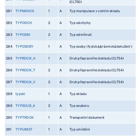
(CL750)
281
TYPMANCS
1
A
Typ manipulace v celním skladu
282
TYPODCH
2
A
Typ odchylky
283
TYPODM
2
A
Typ odmítnutí
284
TYPOSOBY
1
A
Typ osoby ( fyzická/právnická/sdružení )
285
TYPRDOK_A
1
A
Druh přepravního dokladu (CL754)
286
TYPRDOK_T
2
A
Druh přepravního dokladu (CL754)
287
TYPRDOK_V
2
A
Druh přepravního dokladu (CL754)
288
typskl
1
A
Typ skladu
289
TYPSOUB_A
2
A
Typ souboru
290
TYPTRDOK
1
A
Transportní dokument
291
TYPUMIST
1
A
Typ umístění