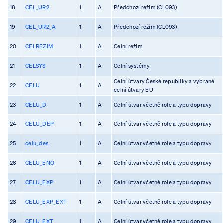
18
CEL_UR2
1
A
Předchozí režim (CL093)
19
CEL_UR2_A
1
A
Předchozí režim (CL093)
20
CELREZIM
1
A
Celní režim
21
CELSYS
1
A
Celní systémy
Celní útvary České republiky a vybrané
22
CELU
1
A
celní útvary EU
23
CELU_D
1
A
Celní útvar včetně role a typu dopravy
24
CELU_DEP
1
A
Celní útvar včetně role a typu dopravy
25
celu_des
1
A
Celní útvar včetně role a typu dopravy
26
CELU_ENQ
1
A
Celní útvar včetně role a typu dopravy
27
CELU_EXP
1
A
Celní útvar včetně role a typu dopravy
28
CELU_EXP_EXT
1
A
Celní útvar včetně role a typu dopravy
29
CELU_EXT
1
A
Celní útvar včetně role a typu dopravy