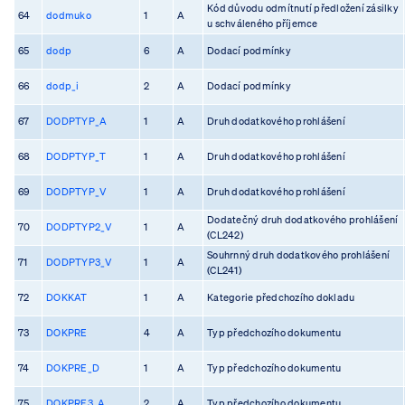
Kód důvodu odmítnutí předložení zásilky
64
dodmuko
1
A
u schváleného příjemce
65
dodp
6
A
Dodací podmínky
66
dodp_i
2
A
Dodací podmínky
67
DODPTYP_A
1
A
Druh dodatkového prohlášení
68
DODPTYP_T
1
A
Druh dodatkového prohlášení
69
DODPTYP_V
1
A
Druh dodatkového prohlášení
Dodatečný druh dodatkového prohlášení
70
DODPTYP2_V
1
A
(CL242)
Souhrnný druh dodatkového prohlášení
71
DODPTYP3_V
1
A
(CL241)
72
DOKKAT
1
A
Kategorie předchozího dokladu
73
DOKPRE
4
A
Typ předchozího dokumentu
74
DOKPRE_D
1
A
Typ předchozího dokumentu
75
DOKPRE3_A
2
A
Typ předchozího dokumentu