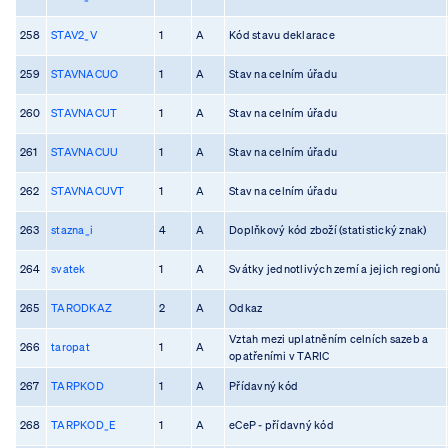
258
STAV2_V
1
A
Kód stavu deklarace
259
STAVNACUO
1
A
Stav na celním úřadu
260
STAVNACUT
1
A
Stav na celním úřadu
261
STAVNACUU
1
A
Stav na celním úřadu
262
STAVNACUVT
1
A
Stav na celním úřadu
263
stazna_i
4
A
Doplňkový kód zboží (statistický znak)
264
svatek
1
A
Svátky jednotlivých zemí a jejich regionů
265
TARODKAZ
2
A
Odkaz
Vztah mezi uplatněním celních sazeb a
266
taropat
1
A
opatřeními v TARIC
267
TARPKOD
1
A
Přídavný kód
268
TARPKOD_E
1
A
eCeP - přídavný kód