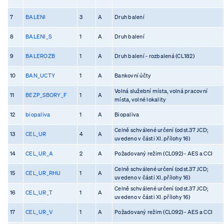
7
BALENI
3
A
Druh balení
8
BALENI_S
1
A
Druh balení
9
BALEROZB
1
A
Druh balení - rozbalená (CL182)
10
BAN_UCTY
1
A
Bankovní účty
Volná služební místa, volná pracovní
11
BEZP_SBORY_F
1
A
místa, volné lokality
12
biopaliva
1
A
Biopaliva
Celně schválené určení (odst.37 JCD;
13
CEL_UR
4
A
uvedeno v části XI. přílohy 16)
14
CEL_UR_A
2
A
Požadovaný režim (CL092) - AES a CCI
Celně schválené určení (odst.37 JCD;
15
CEL_UR_RHU
1
A
uvedeno v části XI. přílohy 16)
Celně schválené určení (odst.37 JCD;
16
CEL_UR_T
1
A
uvedeno v části XI. přílohy 16)
17
CEL_UR_V
1
A
Požadovaný režim (CL092) - AES a CCI