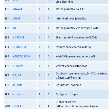
více číselníků
190
MJAAD
1
A
Měrné jednotky na AAD
191
MJINT
1
A
Interní měnová jednotka
192
MJT
2
A
Měrné jednotky vycházející z TARIC
193
NAPKON
1
A
Stav naplnění kontejneru (CL709)
194
NEBCHEM
1
A
Nebezpečné chemické látky
195
NEBZBOZOSN
3
A
Kód OSN pro nebezpečné zboží
196
NEDOVYS
1
A
Vysvětlení nedostupnosti
Obchodní operace (odst.24 JCD; uvedeno
197
OB_OP
1
A
v části IX. přílohy 16)
198
oblcislo
2
A
Obligatorní hodnota
199
oblpopis
2
A
Obligatorní popis
Ulehčení platby
200
ODKLAD
1
A
odkladem,splátkami,posečkáním