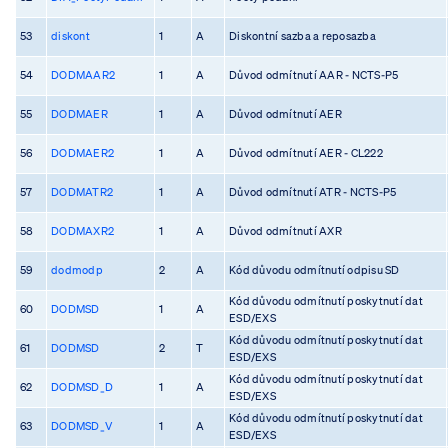
53
diskont
1
A
Diskontní sazba a reposazba
54
DODMAAR2
1
A
Důvod odmítnutí AAR - NCTS-P5
55
DODMAER
1
A
Důvod odmítnutí AER
56
DODMAER2
1
A
Důvod odmítnutí AER - CL222
57
DODMATR2
1
A
Důvod odmítnutí ATR - NCTS-P5
58
DODMAXR2
1
A
Důvod odmítnutí AXR
59
dodmodp
2
A
Kód důvodu odmítnutí odpisu SD
Kód důvodu odmítnutí poskytnutí dat
60
DODMSD
1
A
ESD/EXS
Kód důvodu odmítnutí poskytnutí dat
61
DODMSD
2
T
ESD/EXS
Kód důvodu odmítnutí poskytnutí dat
62
DODMSD_D
1
A
ESD/EXS
Kód důvodu odmítnutí poskytnutí dat
63
DODMSD_V
1
A
ESD/EXS