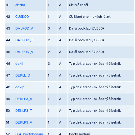
41
citzbo
1
A
Citlivé zboží
42
CUSKOD
1
A
CUS kód chemických látek
43
DALPOD_A
3
A
Další podklad (CL380)
44
DALPOD_T
2
A
Další podklad (CL380)
45
DALPOD_V
2
A
Další podklad (CL380)
46
dekll
3
A
Typ deklarace - skládaný číselník
47
DEKLL_D
1
A
Typ deklarace - skládaný číselník
48
deklp
1
A
Typ deklarace - skládaný číselník
49
DEKLP3_A
1
A
Typ deklarace - skládaný číselník
50
DEKLP3_T
1
A
Typ deklarace - skládaný číselník
51
DEKLP3_V
1
A
Typ deklarace - skládaný číselník
52
DIA_PoctyPodani
1
A
Počty podání