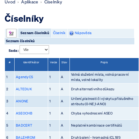
Úvod
Aplikace
Číselníky
Číselníky
Seznam číselníků
Číselník
Nápověda
Seznam číselníků
Sada :
#
Identifikátor
Verze
Stav
Popis
Volná služební místa, volná pracovní
1
AgendyCS
1
A
místa, volné lokality
2
ALTEDUK
1
A
Druh alternativního důkazu
Určení,platnosti či výskytu příslušného
3
ANONE
1
A
atributu (0-NE,1-ANO)
4
ASEOCHB
1
A
Chyba vyhodnocení ASEO
5
BADCERT
1
A
Neplatné kombinace certifikátů
6
BALEHROM
1
A
Druh balení - hromadná (CL181)