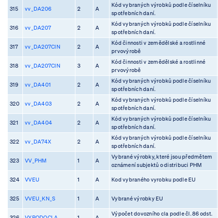
Kód vybraných výrobků podle číselníku
315
vv_DA206
2
A
spotřebních daní.
Kód vybraných výrobků podle číselníku
316
vv_DA207
2
A
spotřebních daní.
Kód činnosti v zemědělské a rostlinné
317
vv_DA207CIN
2
A
prvovýrobě
Kód činnosti v zemědělské a rostlinné
318
vv_DA207CIN
3
A
prvovýrobě
Kód vybraných výrobků podle číselníku
319
vv_DA401
2
A
spotřebních daní.
Kód vybraných výrobků podle číselníku
320
vv_DA403
2
A
spotřebních daní.
Kód vybraných výrobků podle číselníku
321
vv_DA404
2
A
spotřebních daní.
Kód vybraných výrobků podle číselníku
322
vv_DA74X
2
A
spotřebních daní.
Vybrané výrobky, které jsou předmětem
323
VV_PHM
1
A
oznámení subjektů o distribuci PHM
324
VVEU
1
A
Kod vybraného vyrobku podle EU
325
VVEU_KN_S
1
A
Vybrané výrobky EU
Výpočet dovozního cla podle čl. 86 odst.
326
VYPODOCLA
1
A