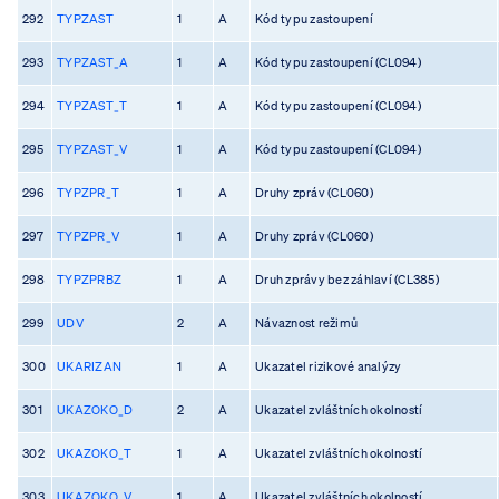
292
TYPZAST
1
A
Kód typu zastoupení
293
TYPZAST_A
1
A
Kód typu zastoupení (CL094)
294
TYPZAST_T
1
A
Kód typu zastoupení (CL094)
295
TYPZAST_V
1
A
Kód typu zastoupení (CL094)
296
TYPZPR_T
1
A
Druhy zpráv (CL060)
297
TYPZPR_V
1
A
Druhy zpráv (CL060)
298
TYPZPRBZ
1
A
Druh zprávy bez záhlaví (CL385)
299
UDV
2
A
Návaznost režimů
300
UKARIZAN
1
A
Ukazatel rizikové analýzy
301
UKAZOKO_D
2
A
Ukazatel zvláštních okolností
302
UKAZOKO_T
1
A
Ukazatel zvláštních okolností
303
UKAZOKO_V
1
A
Ukazatel zvláštních okolností