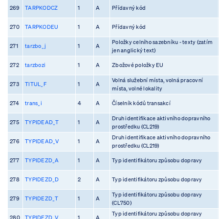
269
TARPKODCZ
1
A
Přídavný kód
270
TARPKODEU
1
A
Přídavný kód
Položky celního sazebníku - texty (zatím
271
tarzbo_j
1
A
jen anglický text)
272
tarzbozi
1
A
Zbožové položky EU
Volná služební místa, volná pracovní
273
TITUL_F
1
A
místa, volné lokality
274
trans_i
4
A
Číselník kódů transakcí
Druh identifikace aktivního dopravního
275
TYPIDEAD_T
1
A
prostředku (CL219)
Druh identifikace aktivního dopravního
276
TYPIDEAD_V
1
A
prostředku (CL219)
277
TYPIDEZD_A
1
A
Typ identifikátoru způsobu dopravy
278
TYPIDEZD_D
2
A
Typ identifikátoru způsobu dopravy
Typ identifikátoru způsobu dopravy
279
TYPIDEZD_T
1
A
(CL750)
Typ identifikátoru způsobu dopravy
280
TYPIDEZD_V
1
A