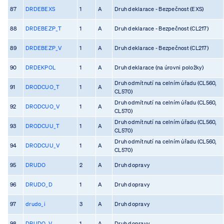
87
DRDEBEXS
1
A
Druh deklarace - Bezpečnost (EXS)
88
DRDEBEZP_T
1
A
Druh deklarace - Bezpečnost (CL217)
89
DRDEBEZP_V
1
A
Druh deklarace - Bezpečnost (CL217)
90
DRDEKPOL
1
A
Druh deklarace (na úrovni položky)
Druh odmítnutí na celním úřadu (CL560,
91
DRODCUO_T
1
A
CL570)
Druh odmítnutí na celním úřadu (CL560,
92
DRODCUO_V
1
A
CL570)
Druh odmítnutí na celním úřadu (CL560,
93
DRODCUU_T
1
A
CL570)
Druh odmítnutí na celním úřadu (CL560,
94
DRODCUU_V
1
A
CL570)
95
DRUDO
2
A
Druh dopravy
96
DRUDO_D
1
A
Druh dopravy
97
drudo_i
3
A
Druh dopravy
98
DRUDO_V
1
A
Druh dopravy