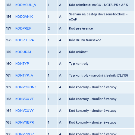
155
KODMCUU_V
1
A
Kód odmítnutí na CÚ - NCTS-P5 a AES
Seznam nejčastěji dováženého zboží -
156
KODOVNIK
1
A
eCeP
157
KODPREF
2
A
Kód preference
158
KODRUTRA
1
A
Kód druhu transakce
159
KODUDAL
1
A
Kód události
160
KONTYP
1
A
Typ kontroly
161
KONTYP_A
1
A
Typ kontroly - národní číselník (CL716)
162
KONVCUONZ
1
A
Kód kontroly - sloučené vstupy
163
KONVCUVT
1
A
Kód kontroly - sloučené vstupy
164
KONVCUVY
1
A
Kód kontroly - sloučené vstupy
165
KONVNEPR
1
A
Kód kontroly - sloučené vstupy
166
KONVPROP
1
A
Kód kontroly - sloučené vstupy