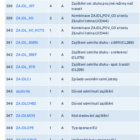
Zajištění cel. dluhu pro jiné režimy než
338
ZAJDL_JRT
4
A
tranzit
Kombinace ZAJDL,POV_CO a textu
339
ZAJDL_KO
2
A
Záruční listina (JCD44)
Kombinace ZAJDL,POV_CO a textu
340
ZAJDL_KO_NCTS
1
A
Záruční listina (JCD44)
341
ZAJDL_SGRN
1
A
Zajištení celního dluhu - s GRN (CL286)
Zajištení celního dluhu - s referencí
342
ZAJDL_SREF
1
A
(CL076)
Zajištení celního dluhu - spol. tranzit
343
ZAJDL_STR
1
A
(CL229)
344
ZAJDLCJ
1
A
Způsob uvolnění celní jistoty
345
zajdlchb
1
A
Důvod odmítnutí zajištění
346
ZAJDLCHB2
1
A
Důvod odmítnutí zajištění
347
ZAJDLMON
1
A
Kód sledování zajištění
348
ZAJDLOPE
1
A
Typ operace EU
349
ZAJDLOPUP
1
A
Upřesnění typu operace EU