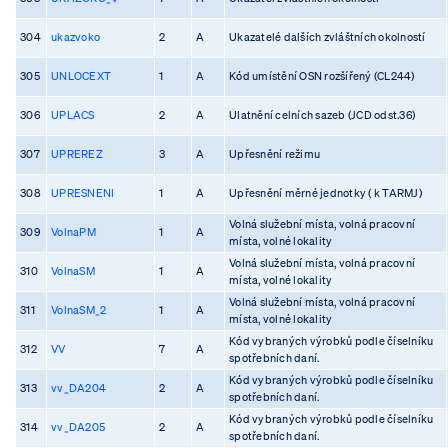
304
ukazvoko
2
A
Ukazatelé dalších zvláštních okolností
305
UNLOCEXT
1
A
Kód umístění OSN rozšířený (CL244)
306
UPLACS
2
A
Ulatnění celních sazeb (JCD odst.36)
307
UPREREZ
3
A
Upřesnění režimu
308
UPRESNENI
1
A
Upřesnění měrné jednotky ( k TARMJ)
Volná služební místa, volná pracovní
309
VolnaPM
1
A
místa, volné lokality
Volná služební místa, volná pracovní
310
VolnaSM
1
A
místa, volné lokality
Volná služební místa, volná pracovní
311
VolnaSM_2
1
A
místa, volné lokality
Kód vybraných výrobků podle číselníku
312
VV
7
A
spotřebních daní.
Kód vybraných výrobků podle číselníku
313
vv_DA204
2
A
spotřebních daní.
Kód vybraných výrobků podle číselníku
314
vv_DA205
2
A
spotřebních daní.