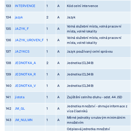
133
INTERVENCE
1
A
Kód celní intervence
134
jazyk
2
A
Jazyk
Volná služební místa, volná pracovní
135
JAZYK_F
1
A
místa, volné lokality
Volná služební místa, volná pracovní
136
JAZYK_UROVEN_F
1
A
místa, volné lokality
137
JAZYKCS
1
A
Jazyk používaný celní správou
138
JEDNOTKA_A
2
A
Jednotka (CL349)
139
JEDNOTKA_R
1
A
Jednotka (CL349)
140
JEDNOTKA_V
1
A
Jednotka (CL349)
141
jistota
1
A
Zajištění celního dluhu - odst. 44 JSD
Jednotka množství - shrnuje informace z
142
JM_GL
1
A
více číselníků
Měrné jednotky s nulovým minimálním
143
JM_NULMN
1
A
množstvím
Odpisová jednotka množství