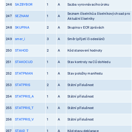
246
SAZBYBOR
1
A
Sazba vyrovnávacího úroku
Seznam číselníků a číselníkových sad pro
247
SEZNAM
1
A
Aktuální číselníky
248
SKUPINA
2
A
Skupina v ECR zprávách
249
smer_i
3
A
Směr (přijetí či odeslání)
250
STAHOD
2
A
Kód stanovení hodnoty
251
STAKOCUD
1
A
Stav kontroly na CÚ dohledu
252
STATPMAN
1
A
Stav položky manifestu
253
STATPRIS
2
A
Státní příslušnost
254
STATPRIS_A
1
A
Státní příslušnost
255
STATPRIS_T
1
A
Státní příslušnost
256
STATPRIS_V
1
A
Státní příslušnost
257
STAV2_T
1
A
Kód stavu deklarace