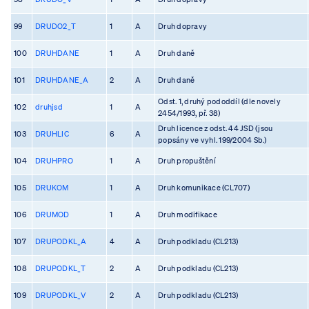
99
DRUDO2_T
1
A
Druh dopravy
100
DRUHDANE
1
A
Druh daně
101
DRUHDANE_A
2
A
Druh daně
Odst. 1, druhý pododdíl (dle novely
102
druhjsd
1
A
2454/1993, př. 38)
Druh licence z odst. 44 JSD (jsou
103
DRUHLIC
6
A
popsány ve vyhl. 199/2004 Sb.)
104
DRUHPRO
1
A
Druh propuštění
105
DRUKOM
1
A
Druh komunikace (CL707)
106
DRUMOD
1
A
Druh modifikace
107
DRUPODKL_A
4
A
Druh podkladu (CL213)
108
DRUPODKL_T
2
A
Druh podkladu (CL213)
109
DRUPODKL_V
2
A
Druh podkladu (CL213)