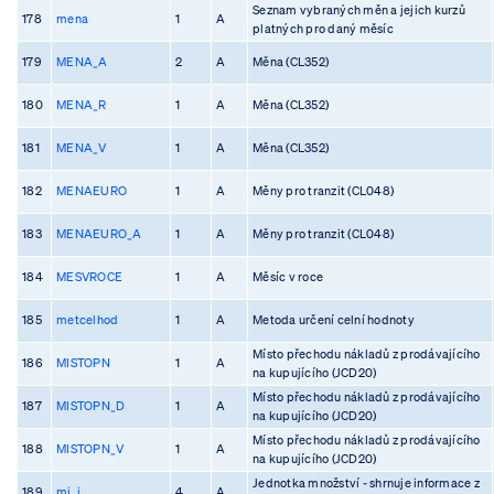
Seznam vybraných měn a jejich kurzů
178
mena
1
A
platných pro daný měsíc
179
MENA_A
2
A
Měna (CL352)
180
MENA_R
1
A
Měna (CL352)
181
MENA_V
1
A
Měna (CL352)
182
MENAEURO
1
A
Měny pro tranzit (CL048)
183
MENAEURO_A
1
A
Měny pro tranzit (CL048)
184
MESVROCE
1
A
Měsíc v roce
185
metcelhod
1
A
Metoda určení celní hodnoty
Místo přechodu nákladů z prodávajícího
186
MISTOPN
1
A
na kupujícího (JCD20)
Místo přechodu nákladů z prodávajícího
187
MISTOPN_D
1
A
na kupujícího (JCD20)
Místo přechodu nákladů z prodávajícího
188
MISTOPN_V
1
A
na kupujícího (JCD20)
Jednotka množství - shrnuje informace z
189
mj_i
4
A