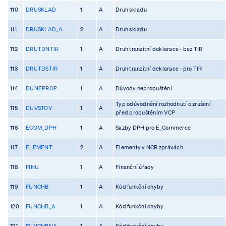
110
DRUSKLAD
1
A
Druh skladu
111
DRUSKLAD_A
2
A
Druh skladu
112
DRUTDNTIR
1
A
Druh tranzitní deklarace - bez TIR
113
DRUTDSTIR
1
A
Druh tranzitní deklarace - pro TIR
114
DUNEPROP
1
A
Důvody nepropuštění
Typ odůvodnění rozhodnutí o zrušení
115
DUVSTOV
1
A
před propuštěním VCP
116
ECOM_DPH
1
A
Sazby DPH pro E_Commerce
117
ELEMENT
2
A
Elementy v NCR zprávách
118
FINU
1
A
Finanční úřady
119
FUNCHB
1
A
Kód funkční chyby
120
FUNCHB_A
1
A
Kód funkční chyby
121
FUNCHBNA
1
A
Kód funkční chyby