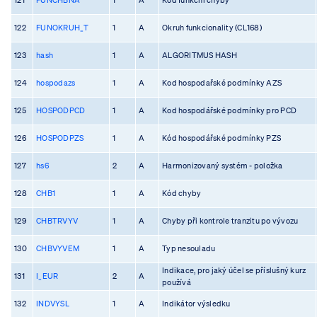
122
FUNOKRUH_T
1
A
Okruh funkcionality (CL168)
123
hash
1
A
ALGORITMUS HASH
124
hospodazs
1
A
Kod hospodařské podmínky AZS
125
HOSPODPCD
1
A
Kod hospodářské podmínky pro PCD
126
HOSPODPZS
1
A
Kód hospodářské podmínky PZS
127
hs6
2
A
Harmonizovaný systém - položka
128
CHB1
1
A
Kód chyby
129
CHBTRVYV
1
A
Chyby při kontrole tranzitu po vývozu
130
CHBVYVEM
1
A
Typ nesouladu
Indikace, pro jaký účel se příslušný kurz
131
I_EUR
2
A
používá
132
INDVYSL
1
A
Indikátor výsledku