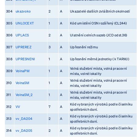
304
ukazvoko
2
A
Ukazatelé dalších zvláštních okolností
305
UNLOCEXT
1
A
Kód umístění OSN rozšířený (CL244)
306
UPLACS
2
A
Ulatnění celních sazeb (JCD odst.36)
307
UPREREZ
3
A
Upřesnění režimu
308
UPRESNENI
1
A
Upřesnění měrné jednotky ( k TARMJ)
Volná služební místa, volná pracovní
309
VolnaPM
1
A
místa, volné lokality
Volná služební místa, volná pracovní
310
VolnaSM
1
A
místa, volné lokality
Volná služební místa, volná pracovní
311
VolnaSM_2
1
A
místa, volné lokality
Kód vybraných výrobků podle číselníku
312
VV
7
A
spotřebních daní.
Kód vybraných výrobků podle číselníku
313
vv_DA204
2
A
spotřebních daní.
Kód vybraných výrobků podle číselníku
314
vv_DA205
2
A
spotřebních daní.