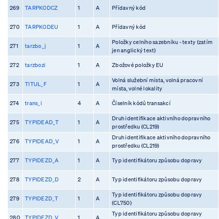
269
TARPKODCZ
1
A
Přídavný kód
270
TARPKODEU
1
A
Přídavný kód
Položky celního sazebníku - texty (zatím
271
tarzbo_j
1
A
jen anglický text)
272
tarzbozi
1
A
Zbožové položky EU
Volná služební místa, volná pracovní
273
TITUL_F
1
A
místa, volné lokality
274
trans_i
4
A
Číselník kódů transakcí
Druh identifikace aktivního dopravního
275
TYPIDEAD_T
1
A
prostředku (CL219)
Druh identifikace aktivního dopravního
276
TYPIDEAD_V
1
A
prostředku (CL219)
277
TYPIDEZD_A
1
A
Typ identifikátoru způsobu dopravy
278
TYPIDEZD_D
2
A
Typ identifikátoru způsobu dopravy
Typ identifikátoru způsobu dopravy
279
TYPIDEZD_T
1
A
(CL750)
Typ identifikátoru způsobu dopravy
280
TYPIDEZD_V
1
A