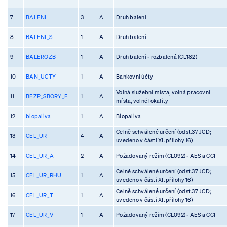
7
BALENI
3
A
Druh balení
8
BALENI_S
1
A
Druh balení
9
BALEROZB
1
A
Druh balení - rozbalená (CL182)
10
BAN_UCTY
1
A
Bankovní účty
Volná služební místa, volná pracovní
11
BEZP_SBORY_F
1
A
místa, volné lokality
12
biopaliva
1
A
Biopaliva
Celně schválené určení (odst.37 JCD;
13
CEL_UR
4
A
uvedeno v části XI. přílohy 16)
14
CEL_UR_A
2
A
Požadovaný režim (CL092) - AES a CCI
Celně schválené určení (odst.37 JCD;
15
CEL_UR_RHU
1
A
uvedeno v části XI. přílohy 16)
Celně schválené určení (odst.37 JCD;
16
CEL_UR_T
1
A
uvedeno v části XI. přílohy 16)
17
CEL_UR_V
1
A
Požadovaný režim (CL092) - AES a CCI