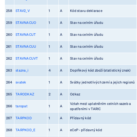
258
STAV2_V
1
A
Kód stavu deklarace
259
STAVNACUO
1
A
Stav na celním úřadu
260
STAVNACUT
1
A
Stav na celním úřadu
261
STAVNACUU
1
A
Stav na celním úřadu
262
STAVNACUVT
1
A
Stav na celním úřadu
263
stazna_i
4
A
Doplňkový kód zboží (statistický znak)
264
svatek
1
A
Svátky jednotlivých zemí a jejich regionů
265
TARODKAZ
2
A
Odkaz
Vztah mezi uplatněním celních sazeb a
266
taropat
1
A
opatřeními v TARIC
267
TARPKOD
1
A
Přídavný kód
268
TARPKOD_E
1
A
eCeP - přídavný kód