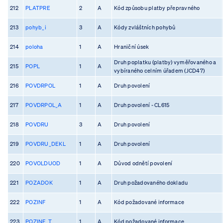
212
PLATPRE
2
A
Kód způsobu platby přepravného
213
pohyb_i
3
A
Kódy zvláštních pohybů
214
poloha
1
A
Hraniční úsek
Druh poplatku (platby) vyměřovaného a
215
POPL
1
A
vybíraného celním úřadem (JCD47)
216
POVDRPOL
1
A
Druh povolení
217
POVDRPOL_A
1
A
Druh povolení - CL615
218
POVDRU
3
A
Druh povolení
219
POVDRU_DEKL
1
A
Druh povolení
220
POVOLDUOD
1
A
Důvod odnětí povolení
221
POZADOK
1
A
Druh požadovaného dokladu
222
POZINF
1
A
Kód požadované informace
223
POZINF_T
1
A
Kód požadované informace