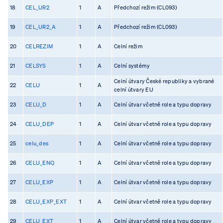
18
CEL_UR2
1
A
Předchozí režim (CL093)
19
CEL_UR2_A
1
A
Předchozí režim (CL093)
20
CELREZIM
1
A
Celní režim
21
CELSYS
1
A
Celní systémy
Celní útvary České republiky a vybrané
22
CELU
1
A
celní útvary EU
23
CELU_D
1
A
Celní útvar včetně role a typu dopravy
24
CELU_DEP
1
A
Celní útvar včetně role a typu dopravy
25
celu_des
1
A
Celní útvar včetně role a typu dopravy
26
CELU_ENQ
1
A
Celní útvar včetně role a typu dopravy
27
CELU_EXP
1
A
Celní útvar včetně role a typu dopravy
28
CELU_EXP_EXT
1
A
Celní útvar včetně role a typu dopravy
29
CELU_EXT
1
A
Celní útvar včetně role a typu dopravy