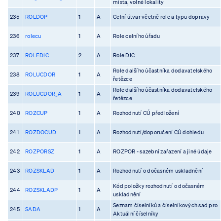
místa, volné lokality
235
ROLDOP
1
A
Celní útvar včetně role a typu dopravy
236
rolecu
1
A
Role celního úřadu
237
ROLEDIC
2
A
Role DIC
Role dalšího účastníka dodavatelského
238
ROLUCDOR
1
A
řetězce
Role dalšího účastníka dodavatelského
239
ROLUCDOR_A
1
A
řetězce
240
ROZCUP
1
A
Rozhodnutí CÚ předložení
241
ROZDOCUD
1
A
Rozhodnutí/doporučení CÚ dohledu
242
ROZPORSZ
1
A
ROZPOR - sazební zařazení a jiné údaje
243
ROZSKLAD
1
A
Rozhodnutí o dočasném uskladnění
Kód položky rozhodnutí o dočasném
244
ROZSKLADP
1
A
uskladnění
Seznam číselníků a číselníkových sad pro
245
SADA
1
A
Aktuální číselníky