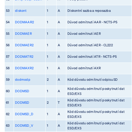
53
diskont
1
A
Diskontní sazba a reposazba
54
DODMAAR2
1
A
Důvod odmítnutí AAR - NCTS-P5
55
DODMAER
1
A
Důvod odmítnutí AER
56
DODMAER2
1
A
Důvod odmítnutí AER - CL222
57
DODMATR2
1
A
Důvod odmítnutí ATR - NCTS-P5
58
DODMAXR2
1
A
Důvod odmítnutí AXR
59
dodmodp
2
A
Kód důvodu odmítnutí odpisu SD
Kód důvodu odmítnutí poskytnutí dat
60
DODMSD
1
A
ESD/EXS
Kód důvodu odmítnutí poskytnutí dat
61
DODMSD
2
T
ESD/EXS
Kód důvodu odmítnutí poskytnutí dat
62
DODMSD_D
1
A
ESD/EXS
Kód důvodu odmítnutí poskytnutí dat
63
DODMSD_V
1
A
ESD/EXS