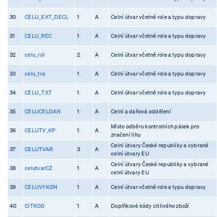
30
CELU_EXT_DECL
1
A
Celní útvar včetně role a typu dopravy
31
CELU_REC
1
A
Celní útvar včetně role a typu dopravy
32
celu_rol
2
A
Celní útvar včetně role a typu dopravy
33
celu_tra
1
A
Celní útvar včetně role a typu dopravy
34
CELU_TXT
1
A
Celní útvar včetně role a typu dopravy
35
CELUCELDAN
1
A
Celní a daňová oddělení
Místo odběru kontrolních pásek pro
36
CELUTV_KP
1
A
značení lihu
Celní útvary České republiky a vybrané
37
CELUTVAR
3
A
celní útvary EU
Celní útvary České republiky a vybrané
38
celutvarCZ
1
A
celní útvary EU
39
CELUVYKON
1
A
Celní útvar včetně role a typu dopravy
40
CITKOD
1
A
Doplňkové kódy citlivého zboží