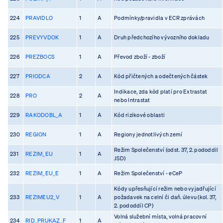
224
PRAVIDLO
1
A
Podmínky/pravidla v ECR zprávách
225
PREVYVDOK
1
A
Druh předchozího vývozního dokladu
226
PREZBOCS
1
A
Převod zboží - zboží
227
PRIODCA
2
A
Kód přičtených a odečtených částek
Indikace, zda kód platí pro Extrastat
228
PRO
2
A
nebo Intrastat
229
RAKODOBL_A
1
A
Kód rizikové oblasti
230
REGION
1
A
Regiony jednotlivých zemí
Režim Společenství (odst. 37, 2. pododdil
231
REZIM_EU
1
A
JSD)
232
REZIM_EU_E
1
A
Režim Společenství - eCeP
Kódy upřesňující režim nebo vyjadřující
233
REZIMEU2_V
1
A
požadavek na celní či daň. úlevu (kol. 37,
2. pododdíl CP)
Volná služební místa, volná pracovní
234
RID_PRUKAZ_F
1
A