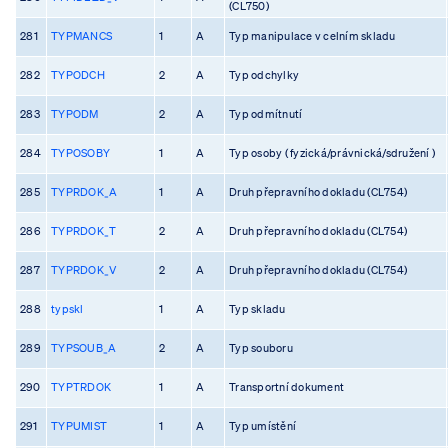
(CL750)
281
TYPMANCS
1
A
Typ manipulace v celním skladu
282
TYPODCH
2
A
Typ odchylky
283
TYPODM
2
A
Typ odmítnutí
284
TYPOSOBY
1
A
Typ osoby ( fyzická/právnická/sdružení )
285
TYPRDOK_A
1
A
Druh přepravního dokladu (CL754)
286
TYPRDOK_T
2
A
Druh přepravního dokladu (CL754)
287
TYPRDOK_V
2
A
Druh přepravního dokladu (CL754)
288
typskl
1
A
Typ skladu
289
TYPSOUB_A
2
A
Typ souboru
290
TYPTRDOK
1
A
Transportní dokument
291
TYPUMIST
1
A
Typ umístění