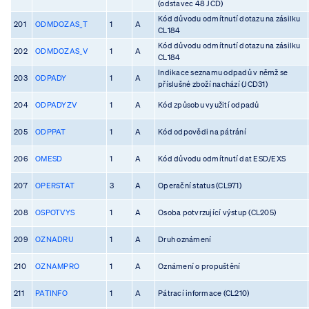
(odstavec 48 JCD)
Kód důvodu odmítnutí dotazu na zásilku
201
ODMDOZAS_T
1
A
CL184
Kód důvodu odmítnutí dotazu na zásilku
202
ODMDOZAS_V
1
A
CL184
Indikace seznamu odpadů v němž se
203
ODPADY
1
A
příslušné zboží nachází (JCD31)
204
ODPADYZV
1
A
Kód způsobu využití odpadů
205
ODPPAT
1
A
Kód odpovědi na pátrání
206
OMESD
1
A
Kód důvodu odmítnutí dat ESD/EXS
207
OPERSTAT
3
A
Operační status (CL971)
208
OSPOTVYS
1
A
Osoba potvrzující výstup (CL205)
209
OZNADRU
1
A
Druh oznámení
210
OZNAMPRO
1
A
Oznámení o propuštění
211
PATINFO
1
A
Pátrací informace (CL210)