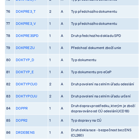
76
DOKPRE3_T
2
A
Typ předchozího dokumentu
77
DOKPRE3_V
1
A
Typ předchozího dokumentu
78
DOKPRE3SPD
1
A
Druh předchozího dokladu SPD
79
DOKPREZU
1
A
Předchozí dokument zboží unie
80
DOKTYP_D
1
A
Typ dokumentu
81
DOKTYP_E
1
A
Typ dokumentu pro eCeP
82
DOKTYPCUO
2
A
Druh povolení na celním úřadu odeslání
83
DOKTYPCUU
2
A
Druh povolení na celním úřadu určení
Druh doprav.prostředku, kterým je zboží
84
DOPPR
1
A
dopravováno od CÚ odeslání(JCD18)
85
DOPR2
1
A
Typ dopravy na CÚ
Druh deklarace - bezpečnost bez ENS
86
DRDEBENS
1
A
(CL260)