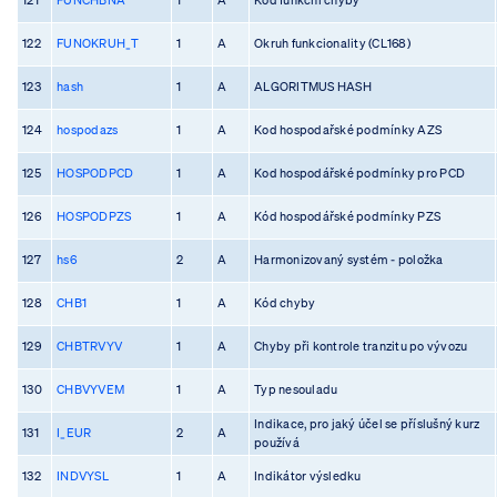
122
FUNOKRUH_T
1
A
Okruh funkcionality (CL168)
123
hash
1
A
ALGORITMUS HASH
124
hospodazs
1
A
Kod hospodařské podmínky AZS
125
HOSPODPCD
1
A
Kod hospodářské podmínky pro PCD
126
HOSPODPZS
1
A
Kód hospodářské podmínky PZS
127
hs6
2
A
Harmonizovaný systém - položka
128
CHB1
1
A
Kód chyby
129
CHBTRVYV
1
A
Chyby při kontrole tranzitu po vývozu
130
CHBVYVEM
1
A
Typ nesouladu
Indikace, pro jaký účel se příslušný kurz
131
I_EUR
2
A
používá
132
INDVYSL
1
A
Indikátor výsledku