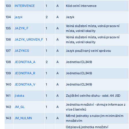
133
INTERVENCE
1
A
Kód celní intervence
134
jazyk
2
A
Jazyk
Volná služební místa, volná pracovní
135
JAZYK_F
1
A
místa, volné lokality
Volná služební místa, volná pracovní
136
JAZYK_UROVEN_F
1
A
místa, volné lokality
137
JAZYKCS
1
A
Jazyk používaný celní správou
138
JEDNOTKA_A
2
A
Jednotka (CL349)
139
JEDNOTKA_R
1
A
Jednotka (CL349)
140
JEDNOTKA_V
1
A
Jednotka (CL349)
141
jistota
1
A
Zajištění celního dluhu - odst. 44 JSD
Jednotka množství - shrnuje informace z
142
JM_GL
1
A
více číselníků
Měrné jednotky s nulovým minimálním
143
JM_NULMN
1
A
množstvím
Odpisová jednotka množství