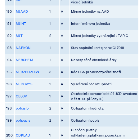
více číselníků
190
MJAAD
1
A
Měrné jednotky na AAD
191
MJINT
1
A
Interní měnová jednotka
192
MJT
2
A
Měrné jednotky vycházející z TARIC
193
NAPKON
1
A
Stav naplnění kontejneru (CL709)
194
NEBCHEM
1
A
Nebezpečné chemické látky
195
NEBZBOZOSN
3
A
Kód OSN pro nebezpečné zboží
196
NEDOVYS
1
A
Vysvětlení nedostupnosti
Obchodní operace (odst.24 JCD; uvedeno
197
OB_OP
1
A
v části IX. přílohy 16)
198
oblcislo
2
A
Obligatorní hodnota
199
oblpopis
2
A
Obligatorní popis
Ulehčení platby
200
ODKLAD
1
A
odkladem,splátkami,posečkáním