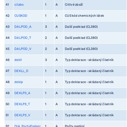
41
citzbo
1
A
Citlivé zboží
42
CUSKOD
1
A
CUS kód chemických látek
43
DALPOD_A
3
A
Další podklad (CL380)
44
DALPOD_T
2
A
Další podklad (CL380)
45
DALPOD_V
2
A
Další podklad (CL380)
46
dekll
3
A
Typ deklarace - skládaný číselník
47
DEKLL_D
1
A
Typ deklarace - skládaný číselník
48
deklp
1
A
Typ deklarace - skládaný číselník
49
DEKLP3_A
1
A
Typ deklarace - skládaný číselník
50
DEKLP3_T
1
A
Typ deklarace - skládaný číselník
51
DEKLP3_V
1
A
Typ deklarace - skládaný číselník
52
DIA_PoctyPodani
1
A
Počty podání