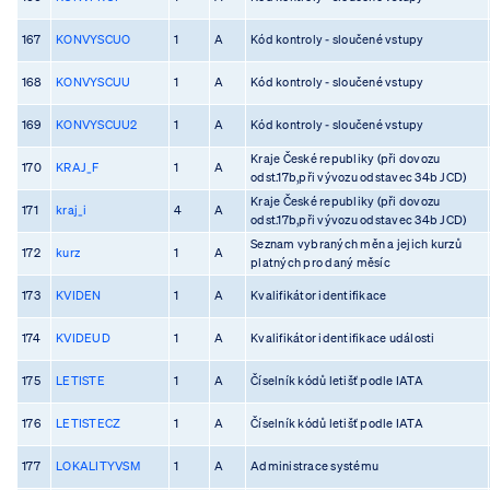
167
KONVYSCUO
1
A
Kód kontroly - sloučené vstupy
168
KONVYSCUU
1
A
Kód kontroly - sloučené vstupy
169
KONVYSCUU2
1
A
Kód kontroly - sloučené vstupy
Kraje České republiky (při dovozu
170
KRAJ_F
1
A
odst.17b,při vývozu odstavec 34b JCD)
Kraje České republiky (při dovozu
171
kraj_i
4
A
odst.17b,při vývozu odstavec 34b JCD)
Seznam vybraných měn a jejich kurzů
172
kurz
1
A
platných pro daný měsíc
173
KVIDEN
1
A
Kvalifikátor identifikace
174
KVIDEUD
1
A
Kvalifikátor identifikace události
175
LETISTE
1
A
Číselník kódů letišť podle IATA
176
LETISTECZ
1
A
Číselník kódů letišť podle IATA
177
LOKALITYVSM
1
A
Administrace systému