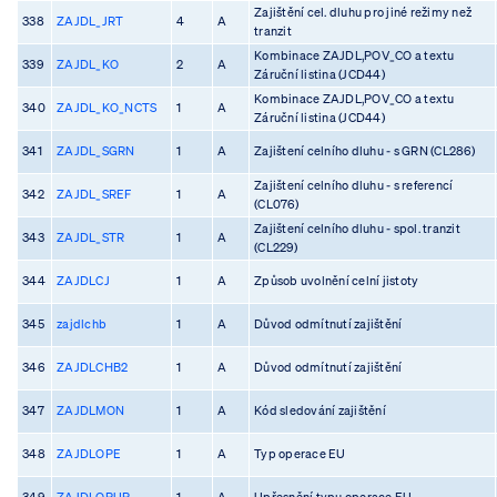
Zajištění cel. dluhu pro jiné režimy než
338
ZAJDL_JRT
4
A
tranzit
Kombinace ZAJDL,POV_CO a textu
339
ZAJDL_KO
2
A
Záruční listina (JCD44)
Kombinace ZAJDL,POV_CO a textu
340
ZAJDL_KO_NCTS
1
A
Záruční listina (JCD44)
341
ZAJDL_SGRN
1
A
Zajištení celního dluhu - s GRN (CL286)
Zajištení celního dluhu - s referencí
342
ZAJDL_SREF
1
A
(CL076)
Zajištení celního dluhu - spol. tranzit
343
ZAJDL_STR
1
A
(CL229)
344
ZAJDLCJ
1
A
Způsob uvolnění celní jistoty
345
zajdlchb
1
A
Důvod odmítnutí zajištění
346
ZAJDLCHB2
1
A
Důvod odmítnutí zajištění
347
ZAJDLMON
1
A
Kód sledování zajištění
348
ZAJDLOPE
1
A
Typ operace EU
349
ZAJDLOPUP
1
A
Upřesnění typu operace EU