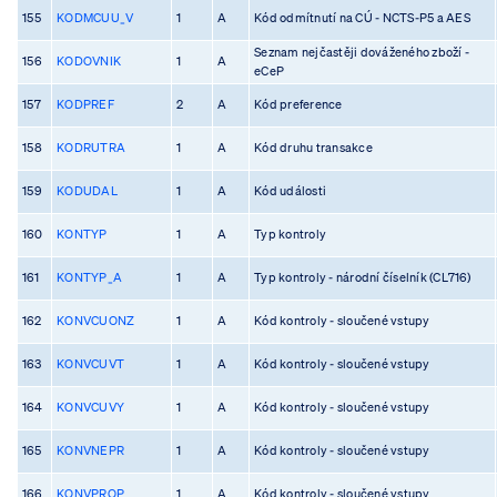
155
KODMCUU_V
1
A
Kód odmítnutí na CÚ - NCTS-P5 a AES
Seznam nejčastěji dováženého zboží -
156
KODOVNIK
1
A
eCeP
157
KODPREF
2
A
Kód preference
158
KODRUTRA
1
A
Kód druhu transakce
159
KODUDAL
1
A
Kód události
160
KONTYP
1
A
Typ kontroly
161
KONTYP_A
1
A
Typ kontroly - národní číselník (CL716)
162
KONVCUONZ
1
A
Kód kontroly - sloučené vstupy
163
KONVCUVT
1
A
Kód kontroly - sloučené vstupy
164
KONVCUVY
1
A
Kód kontroly - sloučené vstupy
165
KONVNEPR
1
A
Kód kontroly - sloučené vstupy
166
KONVPROP
1
A
Kód kontroly - sloučené vstupy