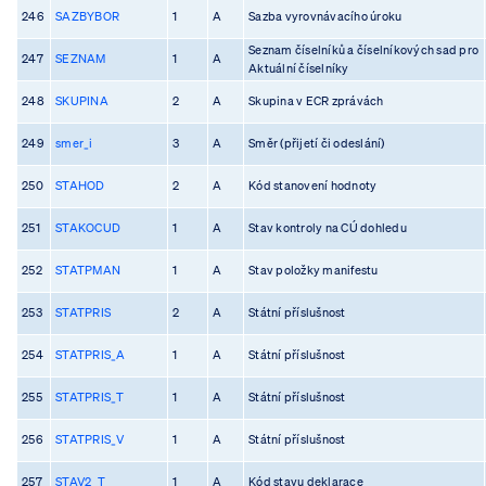
246
SAZBYBOR
1
A
Sazba vyrovnávacího úroku
Seznam číselníků a číselníkových sad pro
247
SEZNAM
1
A
Aktuální číselníky
248
SKUPINA
2
A
Skupina v ECR zprávách
249
smer_i
3
A
Směr (přijetí či odeslání)
250
STAHOD
2
A
Kód stanovení hodnoty
251
STAKOCUD
1
A
Stav kontroly na CÚ dohledu
252
STATPMAN
1
A
Stav položky manifestu
253
STATPRIS
2
A
Státní příslušnost
254
STATPRIS_A
1
A
Státní příslušnost
255
STATPRIS_T
1
A
Státní příslušnost
256
STATPRIS_V
1
A
Státní příslušnost
257
STAV2_T
1
A
Kód stavu deklarace