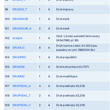
99
DRUDO2_T
1
A
Druh dopravy
100
DRUHDANE
1
A
Druh daně
101
DRUHDANE_A
2
A
Druh daně
Odst. 1, druhý pododdíl (dle novely
102
druhjsd
1
A
2454/1993, př. 38)
Druh licence z odst. 44 JSD (jsou
103
DRUHLIC
6
A
popsány ve vyhl. 199/2004 Sb.)
104
DRUHPRO
1
A
Druh propuštění
105
DRUKOM
1
A
Druh komunikace (CL707)
106
DRUMOD
1
A
Druh modifikace
107
DRUPODKL_A
4
A
Druh podkladu (CL213)
108
DRUPODKL_T
2
A
Druh podkladu (CL213)
109
DRUPODKL_V
2
A
Druh podkladu (CL213)