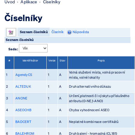
Úvod
Aplikace
Číselníky
Číselníky
Seznam číselníků
Číselník
Nápověda
Seznam číselníků
Sada :
#
Identifikátor
Verze
Stav
Popis
Volná služební místa, volná pracovní
1
AgendyCS
1
A
místa, volné lokality
2
ALTEDUK
1
A
Druh alternativního důkazu
Určení,platnosti či výskytu příslušného
3
ANONE
1
A
atributu (0-NE,1-ANO)
4
ASEOCHB
1
A
Chyba vyhodnocení ASEO
5
BADCERT
1
A
Neplatné kombinace certifikátů
6
BALEHROM
1
A
Druh balení - hromadná (CL181)