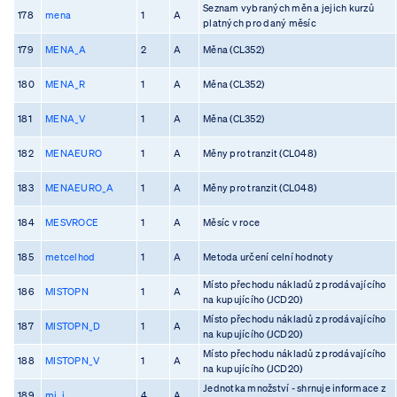
Seznam vybraných měn a jejich kurzů
178
mena
1
A
platných pro daný měsíc
179
MENA_A
2
A
Měna (CL352)
180
MENA_R
1
A
Měna (CL352)
181
MENA_V
1
A
Měna (CL352)
182
MENAEURO
1
A
Měny pro tranzit (CL048)
183
MENAEURO_A
1
A
Měny pro tranzit (CL048)
184
MESVROCE
1
A
Měsíc v roce
185
metcelhod
1
A
Metoda určení celní hodnoty
Místo přechodu nákladů z prodávajícího
186
MISTOPN
1
A
na kupujícího (JCD20)
Místo přechodu nákladů z prodávajícího
187
MISTOPN_D
1
A
na kupujícího (JCD20)
Místo přechodu nákladů z prodávajícího
188
MISTOPN_V
1
A
na kupujícího (JCD20)
Jednotka množství - shrnuje informace z
189
mj_i
4
A