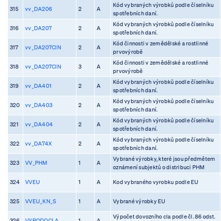
Kód vybraných výrobků podle číselníku
315
vv_DA206
2
A
spotřebních daní.
Kód vybraných výrobků podle číselníku
316
vv_DA207
2
A
spotřebních daní.
Kód činnosti v zemědělské a rostlinné
317
vv_DA207CIN
2
A
prvovýrobě
Kód činnosti v zemědělské a rostlinné
318
vv_DA207CIN
3
A
prvovýrobě
Kód vybraných výrobků podle číselníku
319
vv_DA401
2
A
spotřebních daní.
Kód vybraných výrobků podle číselníku
320
vv_DA403
2
A
spotřebních daní.
Kód vybraných výrobků podle číselníku
321
vv_DA404
2
A
spotřebních daní.
Kód vybraných výrobků podle číselníku
322
vv_DA74X
2
A
spotřebních daní.
Vybrané výrobky, které jsou předmětem
323
VV_PHM
1
A
oznámení subjektů o distribuci PHM
324
VVEU
1
A
Kod vybraného vyrobku podle EU
325
VVEU_KN_S
1
A
Vybrané výrobky EU
Výpočet dovozního cla podle čl. 86 odst.
326
VYPODOCLA
1
A