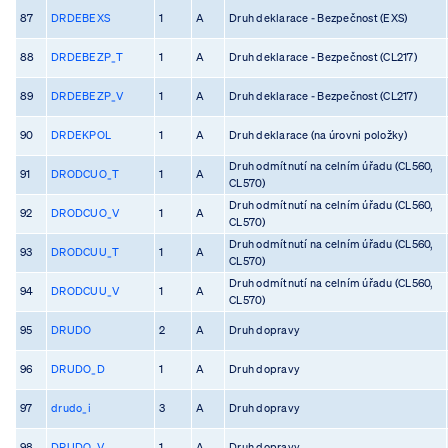
87
DRDEBEXS
1
A
Druh deklarace - Bezpečnost (EXS)
88
DRDEBEZP_T
1
A
Druh deklarace - Bezpečnost (CL217)
89
DRDEBEZP_V
1
A
Druh deklarace - Bezpečnost (CL217)
90
DRDEKPOL
1
A
Druh deklarace (na úrovni položky)
Druh odmítnutí na celním úřadu (CL560,
91
DRODCUO_T
1
A
CL570)
Druh odmítnutí na celním úřadu (CL560,
92
DRODCUO_V
1
A
CL570)
Druh odmítnutí na celním úřadu (CL560,
93
DRODCUU_T
1
A
CL570)
Druh odmítnutí na celním úřadu (CL560,
94
DRODCUU_V
1
A
CL570)
95
DRUDO
2
A
Druh dopravy
96
DRUDO_D
1
A
Druh dopravy
97
drudo_i
3
A
Druh dopravy
98
DRUDO_V
1
A
Druh dopravy