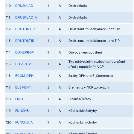
110
DRUSKLAD
1
A
Druh skladu
111
DRUSKLAD_A
2
A
Druh skladu
112
DRUTDNTIR
1
A
Druh tranzitní deklarace - bez TIR
113
DRUTDSTIR
1
A
Druh tranzitní deklarace - pro TIR
114
DUNEPROP
1
A
Důvody nepropuštění
Typ odůvodnění rozhodnutí o zrušení
115
DUVSTOV
1
A
před propuštěním VCP
116
ECOM_DPH
1
A
Sazby DPH pro E_Commerce
117
ELEMENT
2
A
Elementy v NCR zprávách
118
FINU
1
A
Finanční úřady
119
FUNCHB
1
A
Kód funkční chyby
120
FUNCHB_A
1
A
Kód funkční chyby
121
FUNCHBNA
1
A
Kód funkční chyby