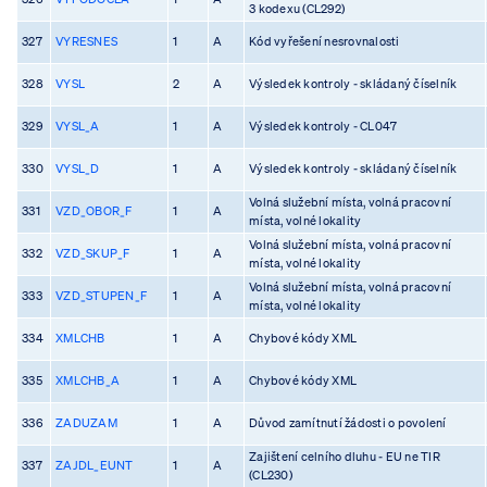
3 kodexu (CL292)
327
VYRESNES
1
A
Kód vyřešení nesrovnalosti
328
VYSL
2
A
Výsledek kontroly - skládaný číselník
329
VYSL_A
1
A
Výsledek kontroly - CL047
330
VYSL_D
1
A
Výsledek kontroly - skládaný číselník
Volná služební místa, volná pracovní
331
VZD_OBOR_F
1
A
místa, volné lokality
Volná služební místa, volná pracovní
332
VZD_SKUP_F
1
A
místa, volné lokality
Volná služební místa, volná pracovní
333
VZD_STUPEN_F
1
A
místa, volné lokality
334
XMLCHB
1
A
Chybové kódy XML
335
XMLCHB_A
1
A
Chybové kódy XML
336
ZADUZAM
1
A
Důvod zamítnutí žádosti o povolení
Zajištení celního dluhu - EU ne TIR
337
ZAJDL_EUNT
1
A
(CL230)