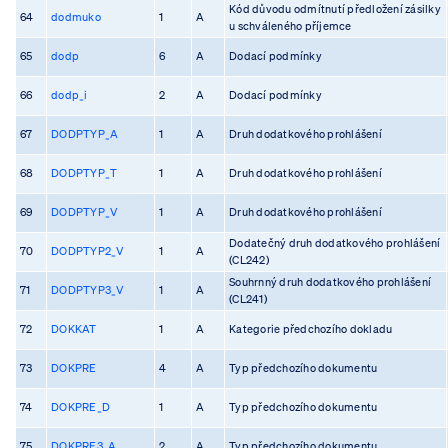
Kód důvodu odmítnutí předložení zásilky
64
dodmuko
1
A
u schváleného příjemce
65
dodp
6
A
Dodací podmínky
66
dodp_i
2
A
Dodací podmínky
67
DODPTYP_A
1
A
Druh dodatkového prohlášení
68
DODPTYP_T
1
A
Druh dodatkového prohlášení
69
DODPTYP_V
1
A
Druh dodatkového prohlášení
Dodatečný druh dodatkového prohlášení
70
DODPTYP2_V
1
A
(CL242)
Souhrnný druh dodatkového prohlášení
71
DODPTYP3_V
1
A
(CL241)
72
DOKKAT
1
A
Kategorie předchozího dokladu
73
DOKPRE
4
A
Typ předchozího dokumentu
74
DOKPRE_D
1
A
Typ předchozího dokumentu
75
DOKPRE3_A
2
A
Typ předchozího dokumentu