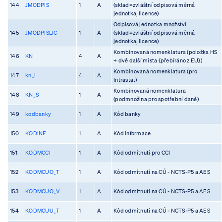
144
JMODPIS
1
A
(sklad=zvláštní odpisová měrná
jednotka, licence)
Odpisová jednotka množství
145
JMODPISLIC
1
A
(sklad=zvláštní odpisová měrná
jednotka, licence)
Kombinovaná nomenklatura (položka HS
146
KN
4
A
+ dvě další místa {přebíráno z EU})
Kombinovaná nomenklatura (pro
147
kn_i
4
A
Intrastat)
Kombinovaná nomenklatura
148
KN_S
1
A
(podmnožina pro spotřební daně)
149
kodbanky
1
A
Kód banky
150
KODINF
1
A
Kód informace
151
KODMCCI
1
A
Kód odmítnutí pro CCI
152
KODMCUO_T
1
A
Kód odmítnutí na CÚ - NCTS-P5 a AES
153
KODMCUO_V
1
A
Kód odmítnutí na CÚ - NCTS-P5 a AES
154
KODMCUU_T
1
A
Kód odmítnutí na CÚ - NCTS-P5 a AES