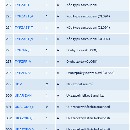
292
TYPZAST
1
A
Kód typu zastoupení
293
TYPZAST_A
1
A
Kód typu zastoupení (CL094)
294
TYPZAST_T
1
A
Kód typu zastoupení (CL094)
295
TYPZAST_V
1
A
Kód typu zastoupení (CL094)
296
TYPZPR_T
1
A
Druhy zpráv (CL060)
297
TYPZPR_V
1
A
Druhy zpráv (CL060)
298
TYPZPRBZ
1
A
Druh zprávy bez záhlaví (CL385)
299
UDV
2
A
Návaznost režimů
300
UKARIZAN
1
A
Ukazatel rizikové analýzy
301
UKAZOKO_D
2
A
Ukazatel zvláštních okolností
302
UKAZOKO_T
1
A
Ukazatel zvláštních okolností
303
UKAZOKO_V
1
A
Ukazatel zvláštních okolností