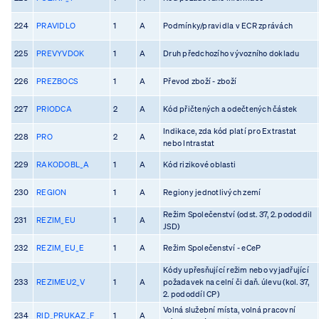
224
PRAVIDLO
1
A
Podmínky/pravidla v ECR zprávách
225
PREVYVDOK
1
A
Druh předchozího vývozního dokladu
226
PREZBOCS
1
A
Převod zboží - zboží
227
PRIODCA
2
A
Kód přičtených a odečtených částek
Indikace, zda kód platí pro Extrastat
228
PRO
2
A
nebo Intrastat
229
RAKODOBL_A
1
A
Kód rizikové oblasti
230
REGION
1
A
Regiony jednotlivých zemí
Režim Společenství (odst. 37, 2. pododdil
231
REZIM_EU
1
A
JSD)
232
REZIM_EU_E
1
A
Režim Společenství - eCeP
Kódy upřesňující režim nebo vyjadřující
233
REZIMEU2_V
1
A
požadavek na celní či daň. úlevu (kol. 37,
2. pododdíl CP)
Volná služební místa, volná pracovní
234
RID_PRUKAZ_F
1
A