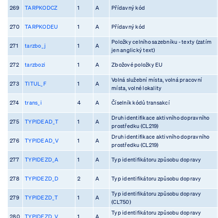
269
TARPKODCZ
1
A
Přídavný kód
270
TARPKODEU
1
A
Přídavný kód
Položky celního sazebníku - texty (zatím
271
tarzbo_j
1
A
jen anglický text)
272
tarzbozi
1
A
Zbožové položky EU
Volná služební místa, volná pracovní
273
TITUL_F
1
A
místa, volné lokality
274
trans_i
4
A
Číselník kódů transakcí
Druh identifikace aktivního dopravního
275
TYPIDEAD_T
1
A
prostředku (CL219)
Druh identifikace aktivního dopravního
276
TYPIDEAD_V
1
A
prostředku (CL219)
277
TYPIDEZD_A
1
A
Typ identifikátoru způsobu dopravy
278
TYPIDEZD_D
2
A
Typ identifikátoru způsobu dopravy
Typ identifikátoru způsobu dopravy
279
TYPIDEZD_T
1
A
(CL750)
Typ identifikátoru způsobu dopravy
280
TYPIDEZD_V
1
A