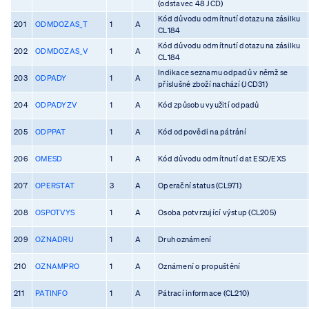
(odstavec 48 JCD)
Kód důvodu odmítnutí dotazu na zásilku
201
ODMDOZAS_T
1
A
CL184
Kód důvodu odmítnutí dotazu na zásilku
202
ODMDOZAS_V
1
A
CL184
Indikace seznamu odpadů v němž se
203
ODPADY
1
A
příslušné zboží nachází (JCD31)
204
ODPADYZV
1
A
Kód způsobu využití odpadů
205
ODPPAT
1
A
Kód odpovědi na pátrání
206
OMESD
1
A
Kód důvodu odmítnutí dat ESD/EXS
207
OPERSTAT
3
A
Operační status (CL971)
208
OSPOTVYS
1
A
Osoba potvrzující výstup (CL205)
209
OZNADRU
1
A
Druh oznámení
210
OZNAMPRO
1
A
Oznámení o propuštění
211
PATINFO
1
A
Pátrací informace (CL210)