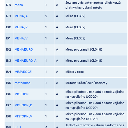
Seznam vybraných měn a jejich kurzů
178
mena
1
A
platných pro daný měsíc
179
MENA_A
2
A
Měna (CL352)
180
MENA_R
1
A
Měna (CL352)
181
MENA_V
1
A
Měna (CL352)
182
MENAEURO
1
A
Měny pro tranzit (CL048)
183
MENAEURO_A
1
A
Měny pro tranzit (CL048)
184
MESVROCE
1
A
Měsíc v roce
185
metcelhod
1
A
Metoda určení celní hodnoty
Místo přechodu nákladů z prodávajícího
186
MISTOPN
1
A
na kupujícího (JCD20)
Místo přechodu nákladů z prodávajícího
187
MISTOPN_D
1
A
na kupujícího (JCD20)
Místo přechodu nákladů z prodávajícího
188
MISTOPN_V
1
A
na kupujícího (JCD20)
Jednotka množství - shrnuje informace z
189
mj_i
4
A