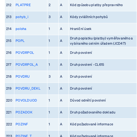
212
PLATPRE
2
A
Kód způsobu platby přepravného
213
pohyb_i
3
A
Kódy zvláštních pohybů
214
poloha
1
A
Hraniční úsek
Druh poplatku (platby) vyměřovaného a
215
POPL
1
A
vybíraného celním úřadem (JCD47)
216
POVDRPOL
1
A
Druh povolení
217
POVDRPOL_A
1
A
Druh povolení - CL615
218
POVDRU
3
A
Druh povolení
219
POVDRU_DEKL
1
A
Druh povolení
220
POVOLDUOD
1
A
Důvod odnětí povolení
221
POZADOK
1
A
Druh požadovaného dokladu
222
POZINF
1
A
Kód požadované informace
223
POZINF_T
1
A
Kód požadované informace