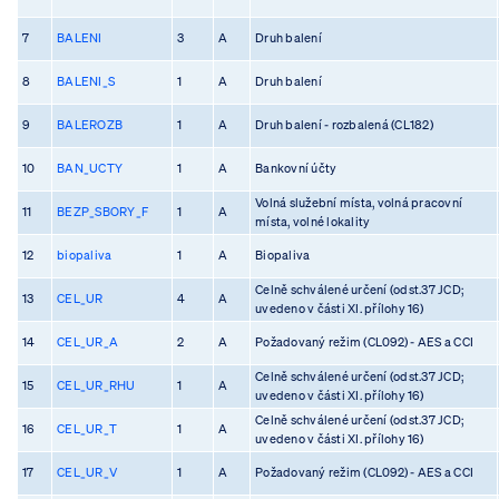
7
BALENI
3
A
Druh balení
8
BALENI_S
1
A
Druh balení
9
BALEROZB
1
A
Druh balení - rozbalená (CL182)
10
BAN_UCTY
1
A
Bankovní účty
Volná služební místa, volná pracovní
11
BEZP_SBORY_F
1
A
místa, volné lokality
12
biopaliva
1
A
Biopaliva
Celně schválené určení (odst.37 JCD;
13
CEL_UR
4
A
uvedeno v části XI. přílohy 16)
14
CEL_UR_A
2
A
Požadovaný režim (CL092) - AES a CCI
Celně schválené určení (odst.37 JCD;
15
CEL_UR_RHU
1
A
uvedeno v části XI. přílohy 16)
Celně schválené určení (odst.37 JCD;
16
CEL_UR_T
1
A
uvedeno v části XI. přílohy 16)
17
CEL_UR_V
1
A
Požadovaný režim (CL092) - AES a CCI