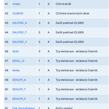
41
citzbo
1
A
Citlivé zboží
42
CUSKOD
1
A
CUS kód chemických látek
43
DALPOD_A
3
A
Další podklad (CL380)
44
DALPOD_T
2
A
Další podklad (CL380)
45
DALPOD_V
2
A
Další podklad (CL380)
46
dekll
3
A
Typ deklarace - skládaný číselník
47
DEKLL_D
1
A
Typ deklarace - skládaný číselník
48
deklp
1
A
Typ deklarace - skládaný číselník
49
DEKLP3_A
1
A
Typ deklarace - skládaný číselník
50
DEKLP3_T
1
A
Typ deklarace - skládaný číselník
51
DEKLP3_V
1
A
Typ deklarace - skládaný číselník
52
DIA_PoctyPodani
1
A
Počty podání