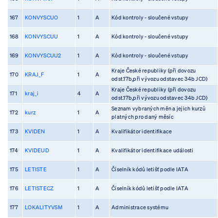
167
KONVYSCUO
1
A
Kód kontroly - sloučené vstupy
168
KONVYSCUU
1
A
Kód kontroly - sloučené vstupy
169
KONVYSCUU2
1
A
Kód kontroly - sloučené vstupy
Kraje České republiky (při dovozu
170
KRAJ_F
1
A
odst.17b,při vývozu odstavec 34b JCD)
Kraje České republiky (při dovozu
171
kraj_i
4
A
odst.17b,při vývozu odstavec 34b JCD)
Seznam vybraných měn a jejich kurzů
172
kurz
1
A
platných pro daný měsíc
173
KVIDEN
1
A
Kvalifikátor identifikace
174
KVIDEUD
1
A
Kvalifikátor identifikace události
175
LETISTE
1
A
Číselník kódů letišť podle IATA
176
LETISTECZ
1
A
Číselník kódů letišť podle IATA
177
LOKALITYVSM
1
A
Administrace systému