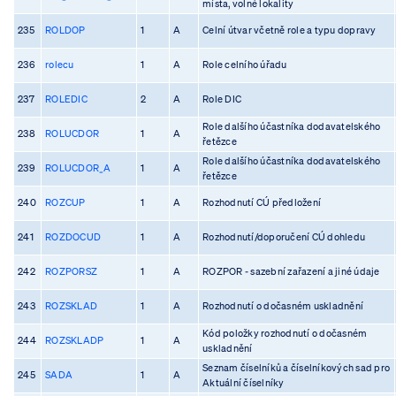
místa, volné lokality
235
ROLDOP
1
A
Celní útvar včetně role a typu dopravy
236
rolecu
1
A
Role celního úřadu
237
ROLEDIC
2
A
Role DIC
Role dalšího účastníka dodavatelského
238
ROLUCDOR
1
A
řetězce
Role dalšího účastníka dodavatelského
239
ROLUCDOR_A
1
A
řetězce
240
ROZCUP
1
A
Rozhodnutí CÚ předložení
241
ROZDOCUD
1
A
Rozhodnutí/doporučení CÚ dohledu
242
ROZPORSZ
1
A
ROZPOR - sazební zařazení a jiné údaje
243
ROZSKLAD
1
A
Rozhodnutí o dočasném uskladnění
Kód položky rozhodnutí o dočasném
244
ROZSKLADP
1
A
uskladnění
Seznam číselníků a číselníkových sad pro
245
SADA
1
A
Aktuální číselníky