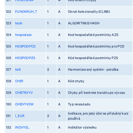
122
FUNOKRUH_T
1
A
Okruh funkcionality (CL168)
123
hash
1
A
ALGORITMUS HASH
124
hospodazs
1
A
Kod hospodařské podmínky AZS
125
HOSPODPCD
1
A
Kod hospodářské podmínky pro PCD
126
HOSPODPZS
1
A
Kód hospodářské podmínky PZS
127
hs6
2
A
Harmonizovaný systém - položka
128
CHB1
1
A
Kód chyby
129
CHBTRVYV
1
A
Chyby při kontrole tranzitu po vývozu
130
CHBVYVEM
1
A
Typ nesouladu
Indikace, pro jaký účel se příslušný kurz
131
I_EUR
2
A
používá
132
INDVYSL
1
A
Indikátor výsledku