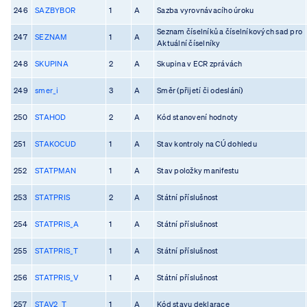
246
SAZBYBOR
1
A
Sazba vyrovnávacího úroku
Seznam číselníků a číselníkových sad pro
247
SEZNAM
1
A
Aktuální číselníky
248
SKUPINA
2
A
Skupina v ECR zprávách
249
smer_i
3
A
Směr (přijetí či odeslání)
250
STAHOD
2
A
Kód stanovení hodnoty
251
STAKOCUD
1
A
Stav kontroly na CÚ dohledu
252
STATPMAN
1
A
Stav položky manifestu
253
STATPRIS
2
A
Státní příslušnost
254
STATPRIS_A
1
A
Státní příslušnost
255
STATPRIS_T
1
A
Státní příslušnost
256
STATPRIS_V
1
A
Státní příslušnost
257
STAV2_T
1
A
Kód stavu deklarace