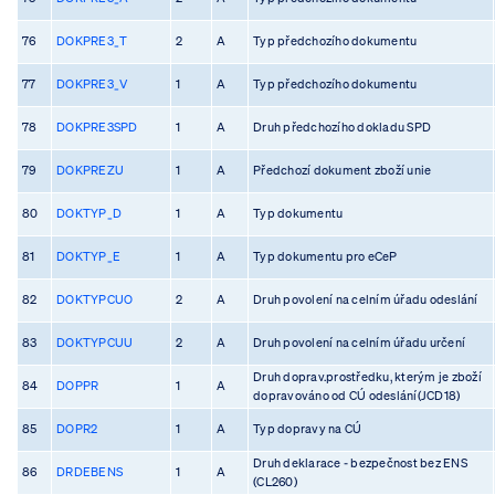
76
DOKPRE3_T
2
A
Typ předchozího dokumentu
77
DOKPRE3_V
1
A
Typ předchozího dokumentu
78
DOKPRE3SPD
1
A
Druh předchozího dokladu SPD
79
DOKPREZU
1
A
Předchozí dokument zboží unie
80
DOKTYP_D
1
A
Typ dokumentu
81
DOKTYP_E
1
A
Typ dokumentu pro eCeP
82
DOKTYPCUO
2
A
Druh povolení na celním úřadu odeslání
83
DOKTYPCUU
2
A
Druh povolení na celním úřadu určení
Druh doprav.prostředku, kterým je zboží
84
DOPPR
1
A
dopravováno od CÚ odeslání(JCD18)
85
DOPR2
1
A
Typ dopravy na CÚ
Druh deklarace - bezpečnost bez ENS
86
DRDEBENS
1
A
(CL260)