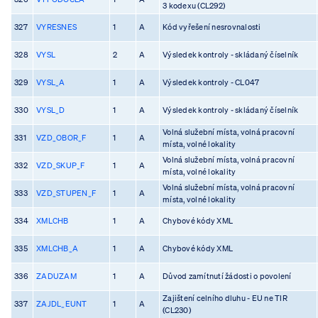
3 kodexu (CL292)
327
VYRESNES
1
A
Kód vyřešení nesrovnalosti
328
VYSL
2
A
Výsledek kontroly - skládaný číselník
329
VYSL_A
1
A
Výsledek kontroly - CL047
330
VYSL_D
1
A
Výsledek kontroly - skládaný číselník
Volná služební místa, volná pracovní
331
VZD_OBOR_F
1
A
místa, volné lokality
Volná služební místa, volná pracovní
332
VZD_SKUP_F
1
A
místa, volné lokality
Volná služební místa, volná pracovní
333
VZD_STUPEN_F
1
A
místa, volné lokality
334
XMLCHB
1
A
Chybové kódy XML
335
XMLCHB_A
1
A
Chybové kódy XML
336
ZADUZAM
1
A
Důvod zamítnutí žádosti o povolení
Zajištení celního dluhu - EU ne TIR
337
ZAJDL_EUNT
1
A
(CL230)