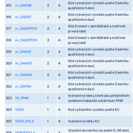
Kód vybraných výrobků podle číselníku
315
vv_DA206
2
A
spotřebních daní.
Kód vybraných výrobků podle číselníku
316
vv_DA207
2
A
spotřebních daní.
Kód činnosti v zemědělské a rostlinné
317
vv_DA207CIN
2
A
prvovýrobě
Kód činnosti v zemědělské a rostlinné
318
vv_DA207CIN
3
A
prvovýrobě
Kód vybraných výrobků podle číselníku
319
vv_DA401
2
A
spotřebních daní.
Kód vybraných výrobků podle číselníku
320
vv_DA403
2
A
spotřebních daní.
Kód vybraných výrobků podle číselníku
321
vv_DA404
2
A
spotřebních daní.
Kód vybraných výrobků podle číselníku
322
vv_DA74X
2
A
spotřebních daní.
Vybrané výrobky, které jsou předmětem
323
VV_PHM
1
A
oznámení subjektů o distribuci PHM
324
VVEU
1
A
Kod vybraného vyrobku podle EU
325
VVEU_KN_S
1
A
Vybrané výrobky EU
Výpočet dovozního cla podle čl. 86 odst.
326
VYPODOCLA
1
A