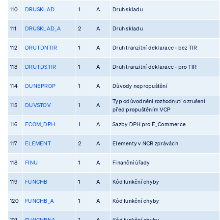
110
DRUSKLAD
1
A
Druh skladu
111
DRUSKLAD_A
2
A
Druh skladu
112
DRUTDNTIR
1
A
Druh tranzitní deklarace - bez TIR
113
DRUTDSTIR
1
A
Druh tranzitní deklarace - pro TIR
114
DUNEPROP
1
A
Důvody nepropuštění
Typ odůvodnění rozhodnutí o zrušení
115
DUVSTOV
1
A
před propuštěním VCP
116
ECOM_DPH
1
A
Sazby DPH pro E_Commerce
117
ELEMENT
2
A
Elementy v NCR zprávách
118
FINU
1
A
Finanční úřady
119
FUNCHB
1
A
Kód funkční chyby
120
FUNCHB_A
1
A
Kód funkční chyby
121
FUNCHBNA
1
A
Kód funkční chyby