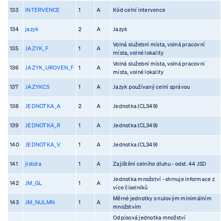
133
INTERVENCE
1
A
Kód celní intervence
134
jazyk
2
A
Jazyk
Volná služební místa, volná pracovní
135
JAZYK_F
1
A
místa, volné lokality
Volná služební místa, volná pracovní
136
JAZYK_UROVEN_F
1
A
místa, volné lokality
137
JAZYKCS
1
A
Jazyk používaný celní správou
138
JEDNOTKA_A
2
A
Jednotka (CL349)
139
JEDNOTKA_R
1
A
Jednotka (CL349)
140
JEDNOTKA_V
1
A
Jednotka (CL349)
141
jistota
1
A
Zajištění celního dluhu - odst. 44 JSD
Jednotka množství - shrnuje informace z
142
JM_GL
1
A
více číselníků
Měrné jednotky s nulovým minimálním
143
JM_NULMN
1
A
množstvím
Odpisová jednotka množství