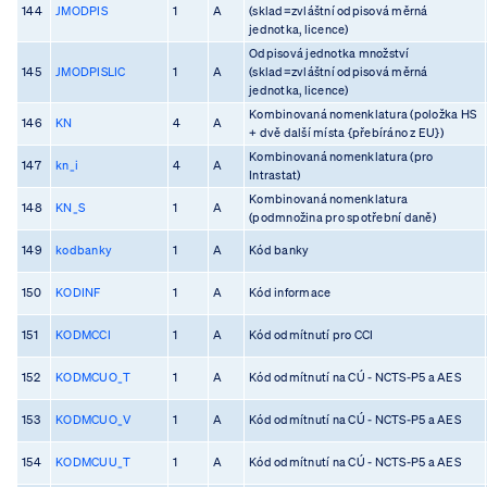
144
JMODPIS
1
A
(sklad=zvláštní odpisová měrná
jednotka, licence)
Odpisová jednotka množství
145
JMODPISLIC
1
A
(sklad=zvláštní odpisová měrná
jednotka, licence)
Kombinovaná nomenklatura (položka HS
146
KN
4
A
+ dvě další místa {přebíráno z EU})
Kombinovaná nomenklatura (pro
147
kn_i
4
A
Intrastat)
Kombinovaná nomenklatura
148
KN_S
1
A
(podmnožina pro spotřební daně)
149
kodbanky
1
A
Kód banky
150
KODINF
1
A
Kód informace
151
KODMCCI
1
A
Kód odmítnutí pro CCI
152
KODMCUO_T
1
A
Kód odmítnutí na CÚ - NCTS-P5 a AES
153
KODMCUO_V
1
A
Kód odmítnutí na CÚ - NCTS-P5 a AES
154
KODMCUU_T
1
A
Kód odmítnutí na CÚ - NCTS-P5 a AES