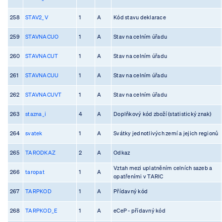
258
STAV2_V
1
A
Kód stavu deklarace
259
STAVNACUO
1
A
Stav na celním úřadu
260
STAVNACUT
1
A
Stav na celním úřadu
261
STAVNACUU
1
A
Stav na celním úřadu
262
STAVNACUVT
1
A
Stav na celním úřadu
263
stazna_i
4
A
Doplňkový kód zboží (statistický znak)
264
svatek
1
A
Svátky jednotlivých zemí a jejich regionů
265
TARODKAZ
2
A
Odkaz
Vztah mezi uplatněním celních sazeb a
266
taropat
1
A
opatřeními v TARIC
267
TARPKOD
1
A
Přídavný kód
268
TARPKOD_E
1
A
eCeP - přídavný kód