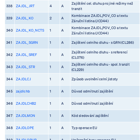
Zajištění cel. dluhu pro jiné režimy než
338
ZAJDL_JRT
4
A
tranzit
Kombinace ZAJDL,POV_CO a textu
339
ZAJDL_KO
2
A
Záruční listina (JCD44)
Kombinace ZAJDL,POV_CO a textu
340
ZAJDL_KO_NCTS
1
A
Záruční listina (JCD44)
341
ZAJDL_SGRN
1
A
Zajištení celního dluhu - s GRN (CL286)
Zajištení celního dluhu - s referencí
342
ZAJDL_SREF
1
A
(CL076)
Zajištení celního dluhu - spol. tranzit
343
ZAJDL_STR
1
A
(CL229)
344
ZAJDLCJ
1
A
Způsob uvolnění celní jistoty
345
zajdlchb
1
A
Důvod odmítnutí zajištění
346
ZAJDLCHB2
1
A
Důvod odmítnutí zajištění
347
ZAJDLMON
1
A
Kód sledování zajištění
348
ZAJDLOPE
1
A
Typ operace EU
349
ZAJDLOPUP
1
A
Upřesnění typu operace EU