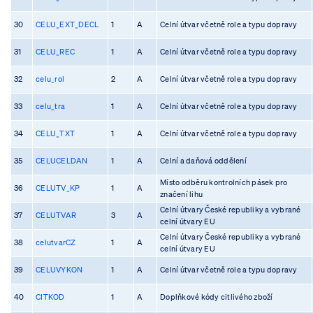
30
CELU_EXT_DECL
1
A
Celní útvar včetně role a typu dopravy
31
CELU_REC
1
A
Celní útvar včetně role a typu dopravy
32
celu_rol
2
A
Celní útvar včetně role a typu dopravy
33
celu_tra
1
A
Celní útvar včetně role a typu dopravy
34
CELU_TXT
1
A
Celní útvar včetně role a typu dopravy
35
CELUCELDAN
1
A
Celní a daňová oddělení
Místo odběru kontrolních pásek pro
36
CELUTV_KP
1
A
značení lihu
Celní útvary České republiky a vybrané
37
CELUTVAR
3
A
celní útvary EU
Celní útvary České republiky a vybrané
38
celutvarCZ
1
A
celní útvary EU
39
CELUVYKON
1
A
Celní útvar včetně role a typu dopravy
40
CITKOD
1
A
Doplňkové kódy citlivého zboží