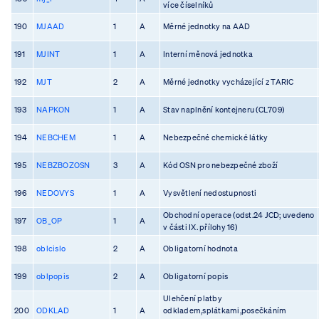
více číselníků
190
MJAAD
1
A
Měrné jednotky na AAD
191
MJINT
1
A
Interní měnová jednotka
192
MJT
2
A
Měrné jednotky vycházející z TARIC
193
NAPKON
1
A
Stav naplnění kontejneru (CL709)
194
NEBCHEM
1
A
Nebezpečné chemické látky
195
NEBZBOZOSN
3
A
Kód OSN pro nebezpečné zboží
196
NEDOVYS
1
A
Vysvětlení nedostupnosti
Obchodní operace (odst.24 JCD; uvedeno
197
OB_OP
1
A
v části IX. přílohy 16)
198
oblcislo
2
A
Obligatorní hodnota
199
oblpopis
2
A
Obligatorní popis
Ulehčení platby
200
ODKLAD
1
A
odkladem,splátkami,posečkáním