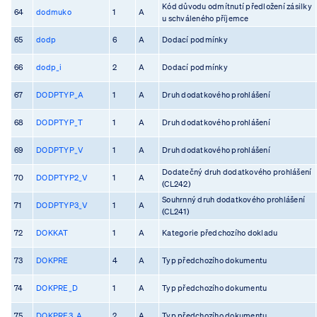
Kód důvodu odmítnutí předložení zásilky
64
dodmuko
1
A
u schváleného příjemce
65
dodp
6
A
Dodací podmínky
66
dodp_i
2
A
Dodací podmínky
67
DODPTYP_A
1
A
Druh dodatkového prohlášení
68
DODPTYP_T
1
A
Druh dodatkového prohlášení
69
DODPTYP_V
1
A
Druh dodatkového prohlášení
Dodatečný druh dodatkového prohlášení
70
DODPTYP2_V
1
A
(CL242)
Souhrnný druh dodatkového prohlášení
71
DODPTYP3_V
1
A
(CL241)
72
DOKKAT
1
A
Kategorie předchozího dokladu
73
DOKPRE
4
A
Typ předchozího dokumentu
74
DOKPRE_D
1
A
Typ předchozího dokumentu
75
DOKPRE3_A
2
A
Typ předchozího dokumentu