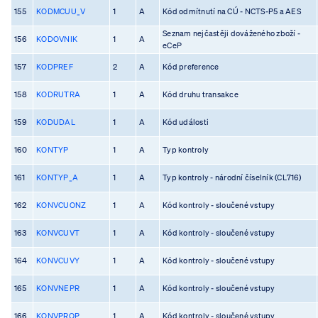
155
KODMCUU_V
1
A
Kód odmítnutí na CÚ - NCTS-P5 a AES
Seznam nejčastěji dováženého zboží -
156
KODOVNIK
1
A
eCeP
157
KODPREF
2
A
Kód preference
158
KODRUTRA
1
A
Kód druhu transakce
159
KODUDAL
1
A
Kód události
160
KONTYP
1
A
Typ kontroly
161
KONTYP_A
1
A
Typ kontroly - národní číselník (CL716)
162
KONVCUONZ
1
A
Kód kontroly - sloučené vstupy
163
KONVCUVT
1
A
Kód kontroly - sloučené vstupy
164
KONVCUVY
1
A
Kód kontroly - sloučené vstupy
165
KONVNEPR
1
A
Kód kontroly - sloučené vstupy
166
KONVPROP
1
A
Kód kontroly - sloučené vstupy