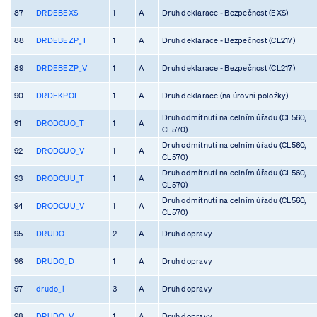
87
DRDEBEXS
1
A
Druh deklarace - Bezpečnost (EXS)
88
DRDEBEZP_T
1
A
Druh deklarace - Bezpečnost (CL217)
89
DRDEBEZP_V
1
A
Druh deklarace - Bezpečnost (CL217)
90
DRDEKPOL
1
A
Druh deklarace (na úrovni položky)
Druh odmítnutí na celním úřadu (CL560,
91
DRODCUO_T
1
A
CL570)
Druh odmítnutí na celním úřadu (CL560,
92
DRODCUO_V
1
A
CL570)
Druh odmítnutí na celním úřadu (CL560,
93
DRODCUU_T
1
A
CL570)
Druh odmítnutí na celním úřadu (CL560,
94
DRODCUU_V
1
A
CL570)
95
DRUDO
2
A
Druh dopravy
96
DRUDO_D
1
A
Druh dopravy
97
drudo_i
3
A
Druh dopravy
98
DRUDO_V
1
A
Druh dopravy