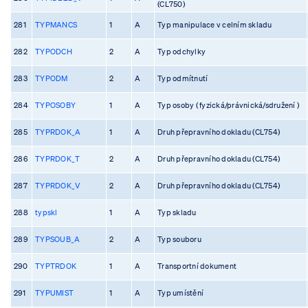
(CL750)
281
TYPMANCS
1
A
Typ manipulace v celním skladu
282
TYPODCH
2
A
Typ odchylky
283
TYPODM
2
A
Typ odmítnutí
284
TYPOSOBY
1
A
Typ osoby ( fyzická/právnická/sdružení )
285
TYPRDOK_A
1
A
Druh přepravního dokladu (CL754)
286
TYPRDOK_T
2
A
Druh přepravního dokladu (CL754)
287
TYPRDOK_V
2
A
Druh přepravního dokladu (CL754)
288
typskl
1
A
Typ skladu
289
TYPSOUB_A
2
A
Typ souboru
290
TYPTRDOK
1
A
Transportní dokument
291
TYPUMIST
1
A
Typ umístění