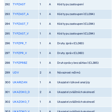
292
TYPZAST
1
A
Kód typu zastoupení
293
TYPZAST_A
1
A
Kód typu zastoupení (CL094)
294
TYPZAST_T
1
A
Kód typu zastoupení (CL094)
295
TYPZAST_V
1
A
Kód typu zastoupení (CL094)
296
TYPZPR_T
1
A
Druhy zpráv (CL060)
297
TYPZPR_V
1
A
Druhy zpráv (CL060)
298
TYPZPRBZ
1
A
Druh zprávy bez záhlaví (CL385)
299
UDV
2
A
Návaznost režimů
300
UKARIZAN
1
A
Ukazatel rizikové analýzy
301
UKAZOKO_D
2
A
Ukazatel zvláštních okolností
302
UKAZOKO_T
1
A
Ukazatel zvláštních okolností
303
UKAZOKO_V
1
A
Ukazatel zvláštních okolností