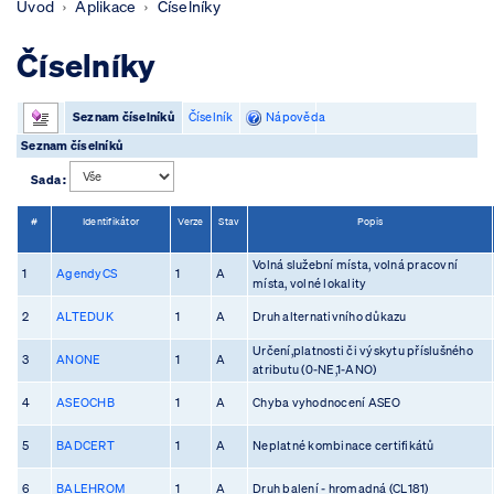
Úvod
Aplikace
Číselníky
Číselníky
Seznam číselníků
Číselník
Nápověda
Seznam číselníků
Sada :
#
Identifikátor
Verze
Stav
Popis
Volná služební místa, volná pracovní
1
AgendyCS
1
A
místa, volné lokality
2
ALTEDUK
1
A
Druh alternativního důkazu
Určení,platnosti či výskytu příslušného
3
ANONE
1
A
atributu (0-NE,1-ANO)
4
ASEOCHB
1
A
Chyba vyhodnocení ASEO
5
BADCERT
1
A
Neplatné kombinace certifikátů
6
BALEHROM
1
A
Druh balení - hromadná (CL181)