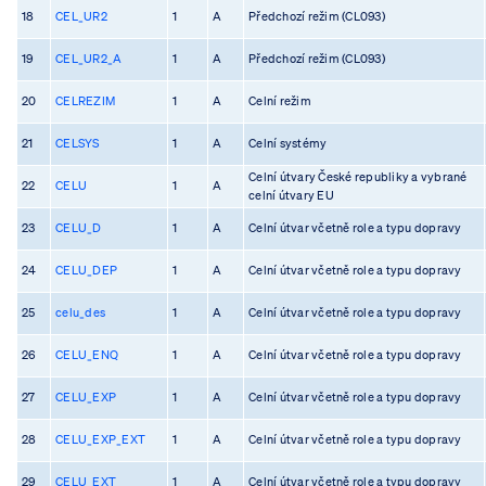
18
CEL_UR2
1
A
Předchozí režim (CL093)
19
CEL_UR2_A
1
A
Předchozí režim (CL093)
20
CELREZIM
1
A
Celní režim
21
CELSYS
1
A
Celní systémy
Celní útvary České republiky a vybrané
22
CELU
1
A
celní útvary EU
23
CELU_D
1
A
Celní útvar včetně role a typu dopravy
24
CELU_DEP
1
A
Celní útvar včetně role a typu dopravy
25
celu_des
1
A
Celní útvar včetně role a typu dopravy
26
CELU_ENQ
1
A
Celní útvar včetně role a typu dopravy
27
CELU_EXP
1
A
Celní útvar včetně role a typu dopravy
28
CELU_EXP_EXT
1
A
Celní útvar včetně role a typu dopravy
29
CELU_EXT
1
A
Celní útvar včetně role a typu dopravy