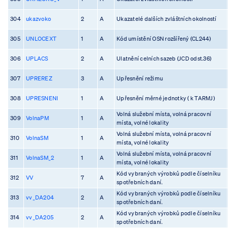
304
ukazvoko
2
A
Ukazatelé dalších zvláštních okolností
305
UNLOCEXT
1
A
Kód umístění OSN rozšířený (CL244)
306
UPLACS
2
A
Ulatnění celních sazeb (JCD odst.36)
307
UPREREZ
3
A
Upřesnění režimu
308
UPRESNENI
1
A
Upřesnění měrné jednotky ( k TARMJ)
Volná služební místa, volná pracovní
309
VolnaPM
1
A
místa, volné lokality
Volná služební místa, volná pracovní
310
VolnaSM
1
A
místa, volné lokality
Volná služební místa, volná pracovní
311
VolnaSM_2
1
A
místa, volné lokality
Kód vybraných výrobků podle číselníku
312
VV
7
A
spotřebních daní.
Kód vybraných výrobků podle číselníku
313
vv_DA204
2
A
spotřebních daní.
Kód vybraných výrobků podle číselníku
314
vv_DA205
2
A
spotřebních daní.