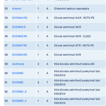
53
diskont
1
A
Diskontní sazba a reposazba
54
DODMAAR2
1
A
Důvod odmítnutí AAR - NCTS-P5
55
DODMAER
1
A
Důvod odmítnutí AER
56
DODMAER2
1
A
Důvod odmítnutí AER - CL222
57
DODMATR2
1
A
Důvod odmítnutí ATR - NCTS-P5
58
DODMAXR2
1
A
Důvod odmítnutí AXR
59
dodmodp
2
A
Kód důvodu odmítnutí odpisu SD
Kód důvodu odmítnutí poskytnutí dat
60
DODMSD
1
A
ESD/EXS
Kód důvodu odmítnutí poskytnutí dat
61
DODMSD
2
T
ESD/EXS
Kód důvodu odmítnutí poskytnutí dat
62
DODMSD_D
1
A
ESD/EXS
Kód důvodu odmítnutí poskytnutí dat
63
DODMSD_V
1
A
ESD/EXS