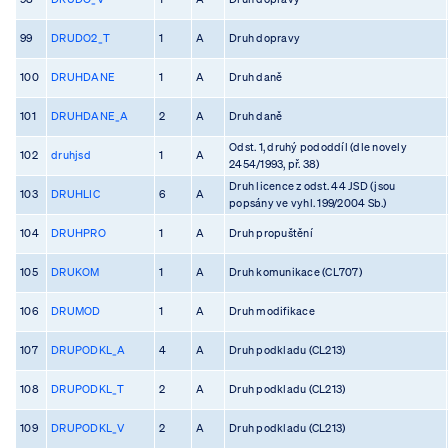
99
DRUDO2_T
1
A
Druh dopravy
100
DRUHDANE
1
A
Druh daně
101
DRUHDANE_A
2
A
Druh daně
Odst. 1, druhý pododdíl (dle novely
102
druhjsd
1
A
2454/1993, př. 38)
Druh licence z odst. 44 JSD (jsou
103
DRUHLIC
6
A
popsány ve vyhl. 199/2004 Sb.)
104
DRUHPRO
1
A
Druh propuštění
105
DRUKOM
1
A
Druh komunikace (CL707)
106
DRUMOD
1
A
Druh modifikace
107
DRUPODKL_A
4
A
Druh podkladu (CL213)
108
DRUPODKL_T
2
A
Druh podkladu (CL213)
109
DRUPODKL_V
2
A
Druh podkladu (CL213)