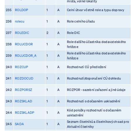
místa, volné lokality
235
ROLDOP
1
A
Celní útvar včetně role a typu dopravy
236
rolecu
1
A
Role celního úřadu
237
ROLEDIC
2
A
Role DIC
Role dalšího účastníka dodavatelského
238
ROLUCDOR
1
A
řetězce
Role dalšího účastníka dodavatelského
239
ROLUCDOR_A
1
A
řetězce
240
ROZCUP
1
A
Rozhodnutí CÚ předložení
241
ROZDOCUD
1
A
Rozhodnutí/doporučení CÚ dohledu
242
ROZPORSZ
1
A
ROZPOR - sazební zařazení a jiné údaje
243
ROZSKLAD
1
A
Rozhodnutí o dočasném uskladnění
Kód položky rozhodnutí o dočasném
244
ROZSKLADP
1
A
uskladnění
Seznam číselníků a číselníkových sad pro
245
SADA
1
A
Aktuální číselníky