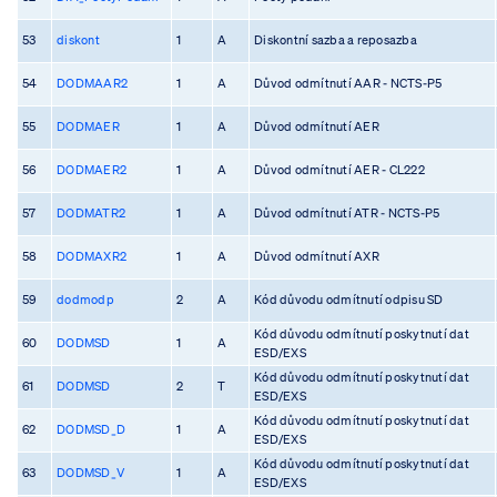
53
diskont
1
A
Diskontní sazba a reposazba
54
DODMAAR2
1
A
Důvod odmítnutí AAR - NCTS-P5
55
DODMAER
1
A
Důvod odmítnutí AER
56
DODMAER2
1
A
Důvod odmítnutí AER - CL222
57
DODMATR2
1
A
Důvod odmítnutí ATR - NCTS-P5
58
DODMAXR2
1
A
Důvod odmítnutí AXR
59
dodmodp
2
A
Kód důvodu odmítnutí odpisu SD
Kód důvodu odmítnutí poskytnutí dat
60
DODMSD
1
A
ESD/EXS
Kód důvodu odmítnutí poskytnutí dat
61
DODMSD
2
T
ESD/EXS
Kód důvodu odmítnutí poskytnutí dat
62
DODMSD_D
1
A
ESD/EXS
Kód důvodu odmítnutí poskytnutí dat
63
DODMSD_V
1
A
ESD/EXS