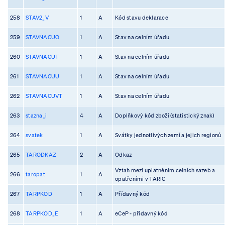
258
STAV2_V
1
A
Kód stavu deklarace
259
STAVNACUO
1
A
Stav na celním úřadu
260
STAVNACUT
1
A
Stav na celním úřadu
261
STAVNACUU
1
A
Stav na celním úřadu
262
STAVNACUVT
1
A
Stav na celním úřadu
263
stazna_i
4
A
Doplňkový kód zboží (statistický znak)
264
svatek
1
A
Svátky jednotlivých zemí a jejich regionů
265
TARODKAZ
2
A
Odkaz
Vztah mezi uplatněním celních sazeb a
266
taropat
1
A
opatřeními v TARIC
267
TARPKOD
1
A
Přídavný kód
268
TARPKOD_E
1
A
eCeP - přídavný kód