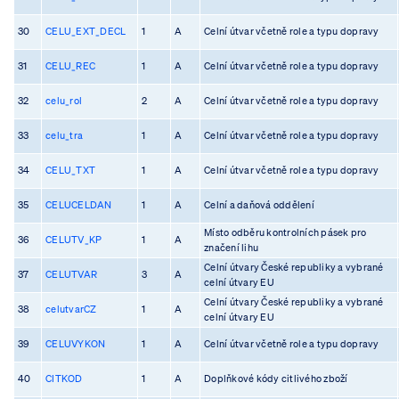
30
CELU_EXT_DECL
1
A
Celní útvar včetně role a typu dopravy
31
CELU_REC
1
A
Celní útvar včetně role a typu dopravy
32
celu_rol
2
A
Celní útvar včetně role a typu dopravy
33
celu_tra
1
A
Celní útvar včetně role a typu dopravy
34
CELU_TXT
1
A
Celní útvar včetně role a typu dopravy
35
CELUCELDAN
1
A
Celní a daňová oddělení
Místo odběru kontrolních pásek pro
36
CELUTV_KP
1
A
značení lihu
Celní útvary České republiky a vybrané
37
CELUTVAR
3
A
celní útvary EU
Celní útvary České republiky a vybrané
38
celutvarCZ
1
A
celní útvary EU
39
CELUVYKON
1
A
Celní útvar včetně role a typu dopravy
40
CITKOD
1
A
Doplňkové kódy citlivého zboží