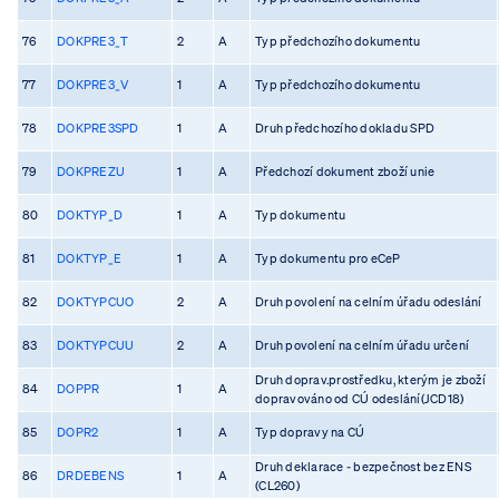
76
DOKPRE3_T
2
A
Typ předchozího dokumentu
77
DOKPRE3_V
1
A
Typ předchozího dokumentu
78
DOKPRE3SPD
1
A
Druh předchozího dokladu SPD
79
DOKPREZU
1
A
Předchozí dokument zboží unie
80
DOKTYP_D
1
A
Typ dokumentu
81
DOKTYP_E
1
A
Typ dokumentu pro eCeP
82
DOKTYPCUO
2
A
Druh povolení na celním úřadu odeslání
83
DOKTYPCUU
2
A
Druh povolení na celním úřadu určení
Druh doprav.prostředku, kterým je zboží
84
DOPPR
1
A
dopravováno od CÚ odeslání(JCD18)
85
DOPR2
1
A
Typ dopravy na CÚ
Druh deklarace - bezpečnost bez ENS
86
DRDEBENS
1
A
(CL260)