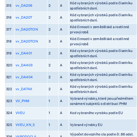
Kód vybraných výrobků podle číselníku
315
vv_DA206
2
A
spotřebních daní.
Kód vybraných výrobků podle číselníku
316
vv_DA207
2
A
spotřebních daní.
Kód činnosti v zemědělské a rostlinné
317
vv_DA207CIN
2
A
prvovýrobě
Kód činnosti v zemědělské a rostlinné
318
vv_DA207CIN
3
A
prvovýrobě
Kód vybraných výrobků podle číselníku
319
vv_DA401
2
A
spotřebních daní.
Kód vybraných výrobků podle číselníku
320
vv_DA403
2
A
spotřebních daní.
Kód vybraných výrobků podle číselníku
321
vv_DA404
2
A
spotřebních daní.
Kód vybraných výrobků podle číselníku
322
vv_DA74X
2
A
spotřebních daní.
Vybrané výrobky, které jsou předmětem
323
VV_PHM
1
A
oznámení subjektů o distribuci PHM
324
VVEU
1
A
Kod vybraného vyrobku podle EU
325
VVEU_KN_S
1
A
Vybrané výrobky EU
Výpočet dovozního cla podle čl. 86 odst.
326
VYPODOCLA
1
A