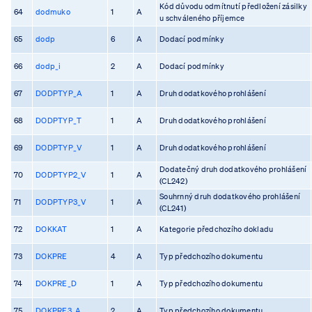
Kód důvodu odmítnutí předložení zásilky
64
dodmuko
1
A
u schváleného příjemce
65
dodp
6
A
Dodací podmínky
66
dodp_i
2
A
Dodací podmínky
67
DODPTYP_A
1
A
Druh dodatkového prohlášení
68
DODPTYP_T
1
A
Druh dodatkového prohlášení
69
DODPTYP_V
1
A
Druh dodatkového prohlášení
Dodatečný druh dodatkového prohlášení
70
DODPTYP2_V
1
A
(CL242)
Souhrnný druh dodatkového prohlášení
71
DODPTYP3_V
1
A
(CL241)
72
DOKKAT
1
A
Kategorie předchozího dokladu
73
DOKPRE
4
A
Typ předchozího dokumentu
74
DOKPRE_D
1
A
Typ předchozího dokumentu
75
DOKPRE3_A
2
A
Typ předchozího dokumentu