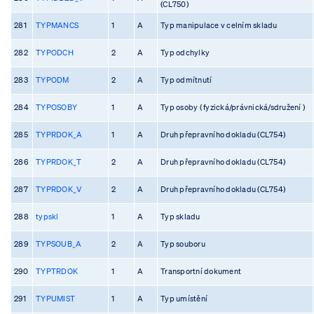
(CL750)
281
TYPMANCS
1
A
Typ manipulace v celním skladu
282
TYPODCH
2
A
Typ odchylky
283
TYPODM
2
A
Typ odmítnutí
284
TYPOSOBY
1
A
Typ osoby ( fyzická/právnická/sdružení )
285
TYPRDOK_A
1
A
Druh přepravního dokladu (CL754)
286
TYPRDOK_T
2
A
Druh přepravního dokladu (CL754)
287
TYPRDOK_V
2
A
Druh přepravního dokladu (CL754)
288
typskl
1
A
Typ skladu
289
TYPSOUB_A
2
A
Typ souboru
290
TYPTRDOK
1
A
Transportní dokument
291
TYPUMIST
1
A
Typ umístění