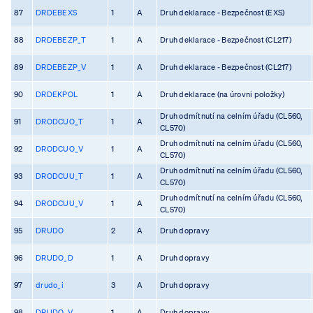
87
DRDEBEXS
1
A
Druh deklarace - Bezpečnost (EXS)
88
DRDEBEZP_T
1
A
Druh deklarace - Bezpečnost (CL217)
89
DRDEBEZP_V
1
A
Druh deklarace - Bezpečnost (CL217)
90
DRDEKPOL
1
A
Druh deklarace (na úrovni položky)
Druh odmítnutí na celním úřadu (CL560,
91
DRODCUO_T
1
A
CL570)
Druh odmítnutí na celním úřadu (CL560,
92
DRODCUO_V
1
A
CL570)
Druh odmítnutí na celním úřadu (CL560,
93
DRODCUU_T
1
A
CL570)
Druh odmítnutí na celním úřadu (CL560,
94
DRODCUU_V
1
A
CL570)
95
DRUDO
2
A
Druh dopravy
96
DRUDO_D
1
A
Druh dopravy
97
drudo_i
3
A
Druh dopravy
98
DRUDO_V
1
A
Druh dopravy