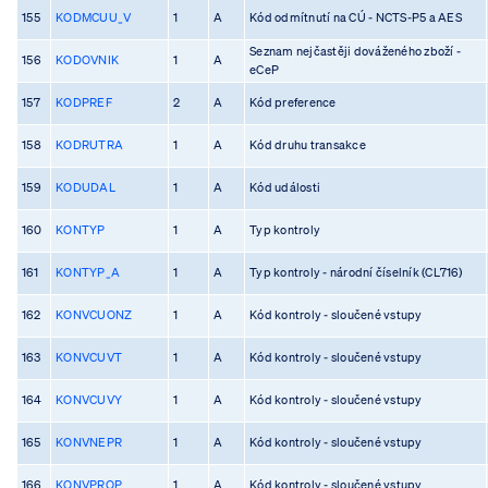
155
KODMCUU_V
1
A
Kód odmítnutí na CÚ - NCTS-P5 a AES
Seznam nejčastěji dováženého zboží -
156
KODOVNIK
1
A
eCeP
157
KODPREF
2
A
Kód preference
158
KODRUTRA
1
A
Kód druhu transakce
159
KODUDAL
1
A
Kód události
160
KONTYP
1
A
Typ kontroly
161
KONTYP_A
1
A
Typ kontroly - národní číselník (CL716)
162
KONVCUONZ
1
A
Kód kontroly - sloučené vstupy
163
KONVCUVT
1
A
Kód kontroly - sloučené vstupy
164
KONVCUVY
1
A
Kód kontroly - sloučené vstupy
165
KONVNEPR
1
A
Kód kontroly - sloučené vstupy
166
KONVPROP
1
A
Kód kontroly - sloučené vstupy