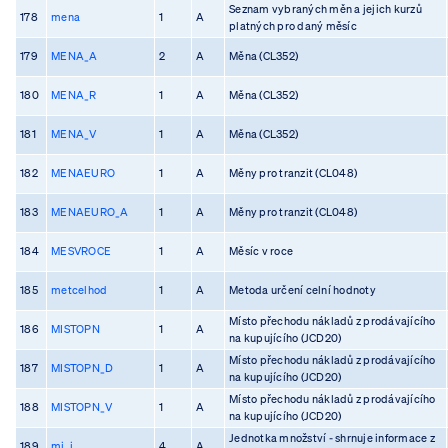
Seznam vybraných měn a jejich kurzů
178
mena
1
A
platných pro daný měsíc
179
MENA_A
2
A
Měna (CL352)
180
MENA_R
1
A
Měna (CL352)
181
MENA_V
1
A
Měna (CL352)
182
MENAEURO
1
A
Měny pro tranzit (CL048)
183
MENAEURO_A
1
A
Měny pro tranzit (CL048)
184
MESVROCE
1
A
Měsíc v roce
185
metcelhod
1
A
Metoda určení celní hodnoty
Místo přechodu nákladů z prodávajícího
186
MISTOPN
1
A
na kupujícího (JCD20)
Místo přechodu nákladů z prodávajícího
187
MISTOPN_D
1
A
na kupujícího (JCD20)
Místo přechodu nákladů z prodávajícího
188
MISTOPN_V
1
A
na kupujícího (JCD20)
Jednotka množství - shrnuje informace z
189
mj_i
4
A