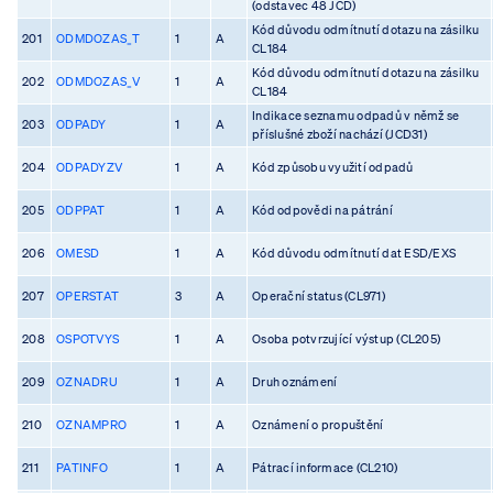
(odstavec 48 JCD)
Kód důvodu odmítnutí dotazu na zásilku
201
ODMDOZAS_T
1
A
CL184
Kód důvodu odmítnutí dotazu na zásilku
202
ODMDOZAS_V
1
A
CL184
Indikace seznamu odpadů v němž se
203
ODPADY
1
A
příslušné zboží nachází (JCD31)
204
ODPADYZV
1
A
Kód způsobu využití odpadů
205
ODPPAT
1
A
Kód odpovědi na pátrání
206
OMESD
1
A
Kód důvodu odmítnutí dat ESD/EXS
207
OPERSTAT
3
A
Operační status (CL971)
208
OSPOTVYS
1
A
Osoba potvrzující výstup (CL205)
209
OZNADRU
1
A
Druh oznámení
210
OZNAMPRO
1
A
Oznámení o propuštění
211
PATINFO
1
A
Pátrací informace (CL210)