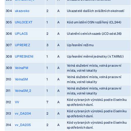
304
ukazvoko
2
A
Ukazatelé dalších zvláštních okolností
305
UNLOCEXT
1
A
Kód umístění OSN rozšířený (CL244)
306
UPLACS
2
A
Ulatnění celních sazeb (JCD odst.36)
307
UPREREZ
3
A
Upřesnění režimu
308
UPRESNENI
1
A
Upřesnění měrné jednotky ( k TARMJ)
Volná služební místa, volná pracovní
309
VolnaPM
1
A
místa, volné lokality
Volná služební místa, volná pracovní
310
VolnaSM
1
A
místa, volné lokality
Volná služební místa, volná pracovní
311
VolnaSM_2
1
A
místa, volné lokality
Kód vybraných výrobků podle číselníku
312
VV
7
A
spotřebních daní.
Kód vybraných výrobků podle číselníku
313
vv_DA204
2
A
spotřebních daní.
Kód vybraných výrobků podle číselníku
314
vv_DA205
2
A
spotřebních daní.