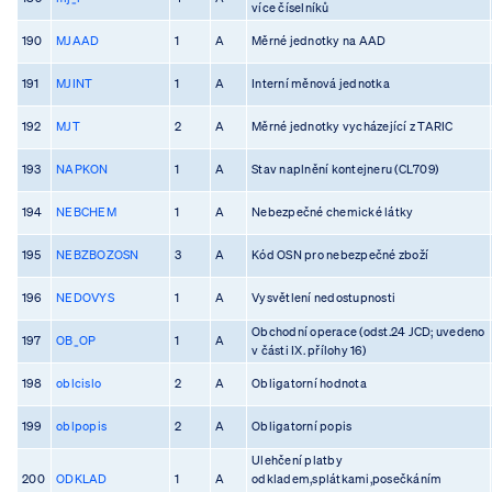
více číselníků
190
MJAAD
1
A
Měrné jednotky na AAD
191
MJINT
1
A
Interní měnová jednotka
192
MJT
2
A
Měrné jednotky vycházející z TARIC
193
NAPKON
1
A
Stav naplnění kontejneru (CL709)
194
NEBCHEM
1
A
Nebezpečné chemické látky
195
NEBZBOZOSN
3
A
Kód OSN pro nebezpečné zboží
196
NEDOVYS
1
A
Vysvětlení nedostupnosti
Obchodní operace (odst.24 JCD; uvedeno
197
OB_OP
1
A
v části IX. přílohy 16)
198
oblcislo
2
A
Obligatorní hodnota
199
oblpopis
2
A
Obligatorní popis
Ulehčení platby
200
ODKLAD
1
A
odkladem,splátkami,posečkáním