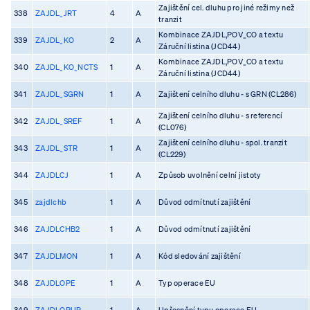
Zajištění cel. dluhu pro jiné režimy než
338
ZAJDL_JRT
4
A
tranzit
Kombinace ZAJDL,POV_CO a textu
339
ZAJDL_KO
2
A
Záruční listina (JCD44)
Kombinace ZAJDL,POV_CO a textu
340
ZAJDL_KO_NCTS
1
A
Záruční listina (JCD44)
341
ZAJDL_SGRN
1
A
Zajištení celního dluhu - s GRN (CL286)
Zajištení celního dluhu - s referencí
342
ZAJDL_SREF
1
A
(CL076)
Zajištení celního dluhu - spol. tranzit
343
ZAJDL_STR
1
A
(CL229)
344
ZAJDLCJ
1
A
Způsob uvolnění celní jistoty
345
zajdlchb
1
A
Důvod odmítnutí zajištění
346
ZAJDLCHB2
1
A
Důvod odmítnutí zajištění
347
ZAJDLMON
1
A
Kód sledování zajištění
348
ZAJDLOPE
1
A
Typ operace EU
349
ZAJDLOPUP
1
A
Upřesnění typu operace EU