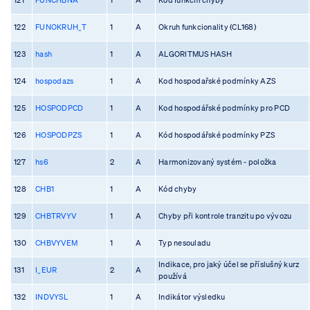
122
FUNOKRUH_T
1
A
Okruh funkcionality (CL168)
123
hash
1
A
ALGORITMUS HASH
124
hospodazs
1
A
Kod hospodařské podmínky AZS
125
HOSPODPCD
1
A
Kod hospodářské podmínky pro PCD
126
HOSPODPZS
1
A
Kód hospodářské podmínky PZS
127
hs6
2
A
Harmonizovaný systém - položka
128
CHB1
1
A
Kód chyby
129
CHBTRVYV
1
A
Chyby při kontrole tranzitu po vývozu
130
CHBVYVEM
1
A
Typ nesouladu
Indikace, pro jaký účel se příslušný kurz
131
I_EUR
2
A
používá
132
INDVYSL
1
A
Indikátor výsledku