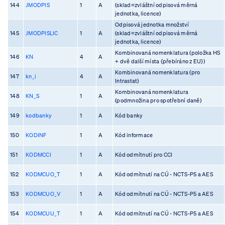
144
JMODPIS
1
A
(sklad=zvláštní odpisová měrná
jednotka, licence)
Odpisová jednotka množství
145
JMODPISLIC
1
A
(sklad=zvláštní odpisová měrná
jednotka, licence)
Kombinovaná nomenklatura (položka HS
146
KN
4
A
+ dvě další místa {přebíráno z EU})
Kombinovaná nomenklatura (pro
147
kn_i
4
A
Intrastat)
Kombinovaná nomenklatura
148
KN_S
1
A
(podmnožina pro spotřební daně)
149
kodbanky
1
A
Kód banky
150
KODINF
1
A
Kód informace
151
KODMCCI
1
A
Kód odmítnutí pro CCI
152
KODMCUO_T
1
A
Kód odmítnutí na CÚ - NCTS-P5 a AES
153
KODMCUO_V
1
A
Kód odmítnutí na CÚ - NCTS-P5 a AES
154
KODMCUU_T
1
A
Kód odmítnutí na CÚ - NCTS-P5 a AES