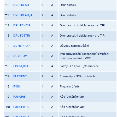
110
DRUSKLAD
1
A
Druh skladu
111
DRUSKLAD_A
2
A
Druh skladu
112
DRUTDNTIR
1
A
Druh tranzitní deklarace - bez TIR
113
DRUTDSTIR
1
A
Druh tranzitní deklarace - pro TIR
114
DUNEPROP
1
A
Důvody nepropuštění
Typ odůvodnění rozhodnutí o zrušení
115
DUVSTOV
1
A
před propuštěním VCP
116
ECOM_DPH
1
A
Sazby DPH pro E_Commerce
117
ELEMENT
2
A
Elementy v NCR zprávách
118
FINU
1
A
Finanční úřady
119
FUNCHB
1
A
Kód funkční chyby
120
FUNCHB_A
1
A
Kód funkční chyby
121
FUNCHBNA
1
A
Kód funkční chyby