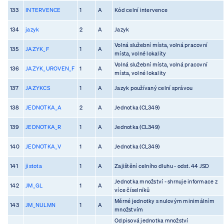
133
INTERVENCE
1
A
Kód celní intervence
134
jazyk
2
A
Jazyk
Volná služební místa, volná pracovní
135
JAZYK_F
1
A
místa, volné lokality
Volná služební místa, volná pracovní
136
JAZYK_UROVEN_F
1
A
místa, volné lokality
137
JAZYKCS
1
A
Jazyk používaný celní správou
138
JEDNOTKA_A
2
A
Jednotka (CL349)
139
JEDNOTKA_R
1
A
Jednotka (CL349)
140
JEDNOTKA_V
1
A
Jednotka (CL349)
141
jistota
1
A
Zajištění celního dluhu - odst. 44 JSD
Jednotka množství - shrnuje informace z
142
JM_GL
1
A
více číselníků
Měrné jednotky s nulovým minimálním
143
JM_NULMN
1
A
množstvím
Odpisová jednotka množství