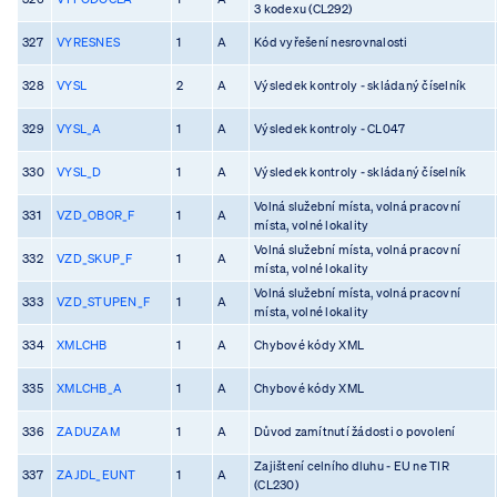
3 kodexu (CL292)
327
VYRESNES
1
A
Kód vyřešení nesrovnalosti
328
VYSL
2
A
Výsledek kontroly - skládaný číselník
329
VYSL_A
1
A
Výsledek kontroly - CL047
330
VYSL_D
1
A
Výsledek kontroly - skládaný číselník
Volná služební místa, volná pracovní
331
VZD_OBOR_F
1
A
místa, volné lokality
Volná služební místa, volná pracovní
332
VZD_SKUP_F
1
A
místa, volné lokality
Volná služební místa, volná pracovní
333
VZD_STUPEN_F
1
A
místa, volné lokality
334
XMLCHB
1
A
Chybové kódy XML
335
XMLCHB_A
1
A
Chybové kódy XML
336
ZADUZAM
1
A
Důvod zamítnutí žádosti o povolení
Zajištení celního dluhu - EU ne TIR
337
ZAJDL_EUNT
1
A
(CL230)