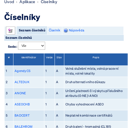
Úvod
Aplikace
Číselníky
Číselníky
Seznam číselníků
Číselník
Nápověda
Seznam číselníků
Sada :
#
Identifikátor
Verze
Stav
Popis
Volná služební místa, volná pracovní
1
AgendyCS
1
A
místa, volné lokality
2
ALTEDUK
1
A
Druh alternativního důkazu
Určení,platnosti či výskytu příslušného
3
ANONE
1
A
atributu (0-NE,1-ANO)
4
ASEOCHB
1
A
Chyba vyhodnocení ASEO
5
BADCERT
1
A
Neplatné kombinace certifikátů
6
BALEHROM
1
A
Druh balení - hromadná (CL181)