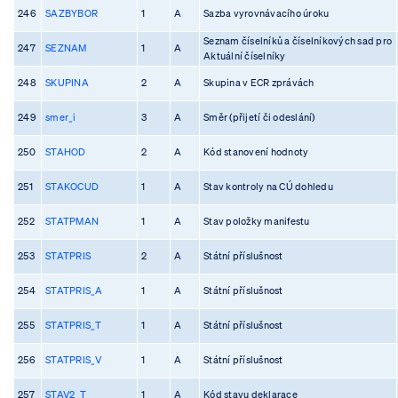
246
SAZBYBOR
1
A
Sazba vyrovnávacího úroku
Seznam číselníků a číselníkových sad pro
247
SEZNAM
1
A
Aktuální číselníky
248
SKUPINA
2
A
Skupina v ECR zprávách
249
smer_i
3
A
Směr (přijetí či odeslání)
250
STAHOD
2
A
Kód stanovení hodnoty
251
STAKOCUD
1
A
Stav kontroly na CÚ dohledu
252
STATPMAN
1
A
Stav položky manifestu
253
STATPRIS
2
A
Státní příslušnost
254
STATPRIS_A
1
A
Státní příslušnost
255
STATPRIS_T
1
A
Státní příslušnost
256
STATPRIS_V
1
A
Státní příslušnost
257
STAV2_T
1
A
Kód stavu deklarace