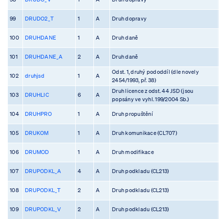
99
DRUDO2_T
1
A
Druh dopravy
100
DRUHDANE
1
A
Druh daně
101
DRUHDANE_A
2
A
Druh daně
Odst. 1, druhý pododdíl (dle novely
102
druhjsd
1
A
2454/1993, př. 38)
Druh licence z odst. 44 JSD (jsou
103
DRUHLIC
6
A
popsány ve vyhl. 199/2004 Sb.)
104
DRUHPRO
1
A
Druh propuštění
105
DRUKOM
1
A
Druh komunikace (CL707)
106
DRUMOD
1
A
Druh modifikace
107
DRUPODKL_A
4
A
Druh podkladu (CL213)
108
DRUPODKL_T
2
A
Druh podkladu (CL213)
109
DRUPODKL_V
2
A
Druh podkladu (CL213)