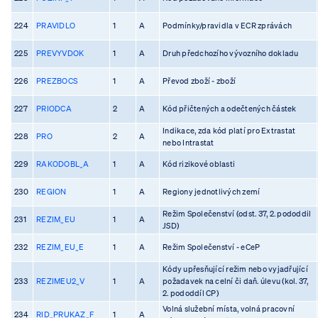
224
PRAVIDLO
1
A
Podmínky/pravidla v ECR zprávách
225
PREVYVDOK
1
A
Druh předchozího vývozního dokladu
226
PREZBOCS
1
A
Převod zboží - zboží
227
PRIODCA
2
A
Kód přičtených a odečtených částek
Indikace, zda kód platí pro Extrastat
228
PRO
2
A
nebo Intrastat
229
RAKODOBL_A
1
A
Kód rizikové oblasti
230
REGION
1
A
Regiony jednotlivých zemí
Režim Společenství (odst. 37, 2. pododdil
231
REZIM_EU
1
A
JSD)
232
REZIM_EU_E
1
A
Režim Společenství - eCeP
Kódy upřesňující režim nebo vyjadřující
233
REZIMEU2_V
1
A
požadavek na celní či daň. úlevu (kol. 37,
2. pododdíl CP)
Volná služební místa, volná pracovní
234
RID_PRUKAZ_F
1
A