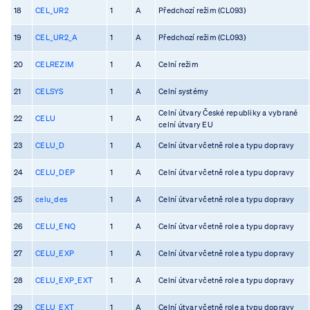
18
CEL_UR2
1
A
Předchozí režim (CL093)
19
CEL_UR2_A
1
A
Předchozí režim (CL093)
20
CELREZIM
1
A
Celní režim
21
CELSYS
1
A
Celní systémy
Celní útvary České republiky a vybrané
22
CELU
1
A
celní útvary EU
23
CELU_D
1
A
Celní útvar včetně role a typu dopravy
24
CELU_DEP
1
A
Celní útvar včetně role a typu dopravy
25
celu_des
1
A
Celní útvar včetně role a typu dopravy
26
CELU_ENQ
1
A
Celní útvar včetně role a typu dopravy
27
CELU_EXP
1
A
Celní útvar včetně role a typu dopravy
28
CELU_EXP_EXT
1
A
Celní útvar včetně role a typu dopravy
29
CELU_EXT
1
A
Celní útvar včetně role a typu dopravy