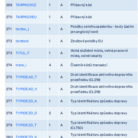
269
TARPKODCZ
1
A
Přídavný kód
270
TARPKODEU
1
A
Přídavný kód
Položky celního sazebníku - texty (zatím
271
tarzbo_j
1
A
jen anglický text)
272
tarzbozi
1
A
Zbožové položky EU
Volná služební místa, volná pracovní
273
TITUL_F
1
A
místa, volné lokality
274
trans_i
4
A
Číselník kódů transakcí
Druh identifikace aktivního dopravního
275
TYPIDEAD_T
1
A
prostředku (CL219)
Druh identifikace aktivního dopravního
276
TYPIDEAD_V
1
A
prostředku (CL219)
277
TYPIDEZD_A
1
A
Typ identifikátoru způsobu dopravy
278
TYPIDEZD_D
2
A
Typ identifikátoru způsobu dopravy
Typ identifikátoru způsobu dopravy
279
TYPIDEZD_T
1
A
(CL750)
Typ identifikátoru způsobu dopravy
280
TYPIDEZD_V
1
A