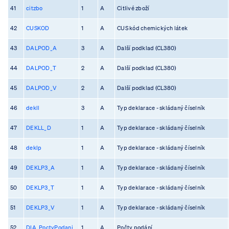
41
citzbo
1
A
Citlivé zboží
42
CUSKOD
1
A
CUS kód chemických látek
43
DALPOD_A
3
A
Další podklad (CL380)
44
DALPOD_T
2
A
Další podklad (CL380)
45
DALPOD_V
2
A
Další podklad (CL380)
46
dekll
3
A
Typ deklarace - skládaný číselník
47
DEKLL_D
1
A
Typ deklarace - skládaný číselník
48
deklp
1
A
Typ deklarace - skládaný číselník
49
DEKLP3_A
1
A
Typ deklarace - skládaný číselník
50
DEKLP3_T
1
A
Typ deklarace - skládaný číselník
51
DEKLP3_V
1
A
Typ deklarace - skládaný číselník
52
DIA_PoctyPodani
1
A
Počty podání