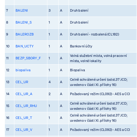
7
BALENI
3
A
Druh balení
8
BALENI_S
1
A
Druh balení
9
BALEROZB
1
A
Druh balení - rozbalená (CL182)
10
BAN_UCTY
1
A
Bankovní účty
Volná služební místa, volná pracovní
11
BEZP_SBORY_F
1
A
místa, volné lokality
12
biopaliva
1
A
Biopaliva
Celně schválené určení (odst.37 JCD;
13
CEL_UR
4
A
uvedeno v části XI. přílohy 16)
14
CEL_UR_A
2
A
Požadovaný režim (CL092) - AES a CCI
Celně schválené určení (odst.37 JCD;
15
CEL_UR_RHU
1
A
uvedeno v části XI. přílohy 16)
Celně schválené určení (odst.37 JCD;
16
CEL_UR_T
1
A
uvedeno v části XI. přílohy 16)
17
CEL_UR_V
1
A
Požadovaný režim (CL092) - AES a CCI