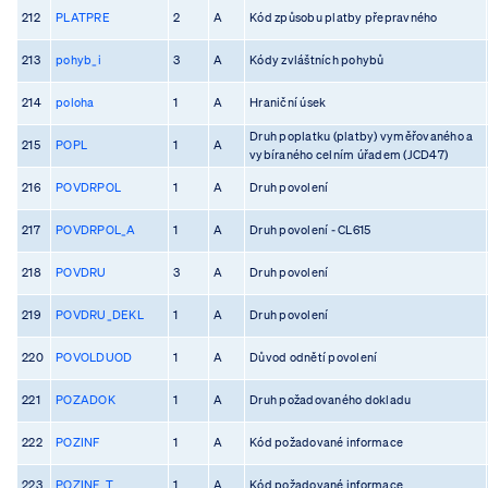
212
PLATPRE
2
A
Kód způsobu platby přepravného
213
pohyb_i
3
A
Kódy zvláštních pohybů
214
poloha
1
A
Hraniční úsek
Druh poplatku (platby) vyměřovaného a
215
POPL
1
A
vybíraného celním úřadem (JCD47)
216
POVDRPOL
1
A
Druh povolení
217
POVDRPOL_A
1
A
Druh povolení - CL615
218
POVDRU
3
A
Druh povolení
219
POVDRU_DEKL
1
A
Druh povolení
220
POVOLDUOD
1
A
Důvod odnětí povolení
221
POZADOK
1
A
Druh požadovaného dokladu
222
POZINF
1
A
Kód požadované informace
223
POZINF_T
1
A
Kód požadované informace