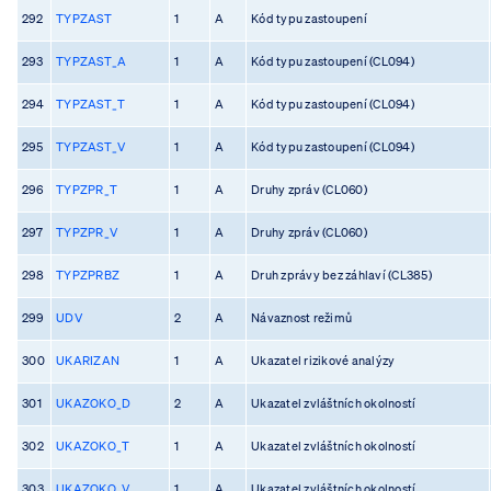
292
TYPZAST
1
A
Kód typu zastoupení
293
TYPZAST_A
1
A
Kód typu zastoupení (CL094)
294
TYPZAST_T
1
A
Kód typu zastoupení (CL094)
295
TYPZAST_V
1
A
Kód typu zastoupení (CL094)
296
TYPZPR_T
1
A
Druhy zpráv (CL060)
297
TYPZPR_V
1
A
Druhy zpráv (CL060)
298
TYPZPRBZ
1
A
Druh zprávy bez záhlaví (CL385)
299
UDV
2
A
Návaznost režimů
300
UKARIZAN
1
A
Ukazatel rizikové analýzy
301
UKAZOKO_D
2
A
Ukazatel zvláštních okolností
302
UKAZOKO_T
1
A
Ukazatel zvláštních okolností
303
UKAZOKO_V
1
A
Ukazatel zvláštních okolností