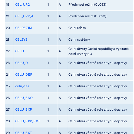
18
CEL_UR2
1
A
Předchozí režim (CL093)
19
CEL_UR2_A
1
A
Předchozí režim (CL093)
20
CELREZIM
1
A
Celní režim
21
CELSYS
1
A
Celní systémy
Celní útvary České republiky a vybrané
22
CELU
1
A
celní útvary EU
23
CELU_D
1
A
Celní útvar včetně role a typu dopravy
24
CELU_DEP
1
A
Celní útvar včetně role a typu dopravy
25
celu_des
1
A
Celní útvar včetně role a typu dopravy
26
CELU_ENQ
1
A
Celní útvar včetně role a typu dopravy
27
CELU_EXP
1
A
Celní útvar včetně role a typu dopravy
28
CELU_EXP_EXT
1
A
Celní útvar včetně role a typu dopravy
29
CELU_EXT
1
A
Celní útvar včetně role a typu dopravy