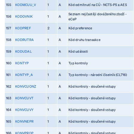
155
KODMCUU_V
1
A
Kód odmítnutí na CÚ - NCTS-P5 a AES
Seznam nejčastěji dováženého zboží -
156
KODOVNIK
1
A
eCeP
157
KODPREF
2
A
Kód preference
158
KODRUTRA
1
A
Kód druhu transakce
159
KODUDAL
1
A
Kód události
160
KONTYP
1
A
Typ kontroly
161
KONTYP_A
1
A
Typ kontroly - národní číselník (CL716)
162
KONVCUONZ
1
A
Kód kontroly - sloučené vstupy
163
KONVCUVT
1
A
Kód kontroly - sloučené vstupy
164
KONVCUVY
1
A
Kód kontroly - sloučené vstupy
165
KONVNEPR
1
A
Kód kontroly - sloučené vstupy
166
KONVPROP
1
A
Kód kontroly - sloučené vstupy