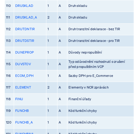
110
DRUSKLAD
1
A
Druh skladu
111
DRUSKLAD_A
2
A
Druh skladu
112
DRUTDNTIR
1
A
Druh tranzitní deklarace - bez TIR
113
DRUTDSTIR
1
A
Druh tranzitní deklarace - pro TIR
114
DUNEPROP
1
A
Důvody nepropuštění
Typ odůvodnění rozhodnutí o zrušení
115
DUVSTOV
1
A
před propuštěním VCP
116
ECOM_DPH
1
A
Sazby DPH pro E_Commerce
117
ELEMENT
2
A
Elementy v NCR zprávách
118
FINU
1
A
Finanční úřady
119
FUNCHB
1
A
Kód funkční chyby
120
FUNCHB_A
1
A
Kód funkční chyby
121
FUNCHBNA
1
A
Kód funkční chyby