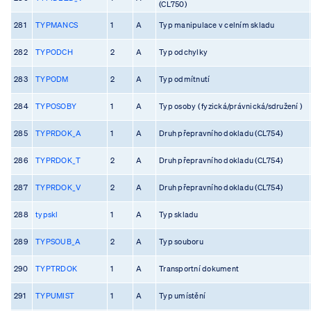
(CL750)
281
TYPMANCS
1
A
Typ manipulace v celním skladu
282
TYPODCH
2
A
Typ odchylky
283
TYPODM
2
A
Typ odmítnutí
284
TYPOSOBY
1
A
Typ osoby ( fyzická/právnická/sdružení )
285
TYPRDOK_A
1
A
Druh přepravního dokladu (CL754)
286
TYPRDOK_T
2
A
Druh přepravního dokladu (CL754)
287
TYPRDOK_V
2
A
Druh přepravního dokladu (CL754)
288
typskl
1
A
Typ skladu
289
TYPSOUB_A
2
A
Typ souboru
290
TYPTRDOK
1
A
Transportní dokument
291
TYPUMIST
1
A
Typ umístění