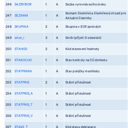
246
SAZBYBOR
1
A
Sazba vyrovnávacího úroku
Seznam číselníků a číselníkových sad pro
247
SEZNAM
1
A
Aktuální číselníky
248
SKUPINA
2
A
Skupina v ECR zprávách
249
smer_i
3
A
Směr (přijetí či odeslání)
250
STAHOD
2
A
Kód stanovení hodnoty
251
STAKOCUD
1
A
Stav kontroly na CÚ dohledu
252
STATPMAN
1
A
Stav položky manifestu
253
STATPRIS
2
A
Státní příslušnost
254
STATPRIS_A
1
A
Státní příslušnost
255
STATPRIS_T
1
A
Státní příslušnost
256
STATPRIS_V
1
A
Státní příslušnost
257
STAV2_T
1
A
Kód stavu deklarace