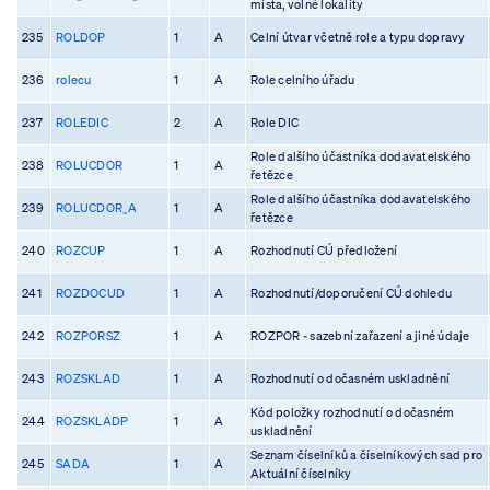
místa, volné lokality
235
ROLDOP
1
A
Celní útvar včetně role a typu dopravy
236
rolecu
1
A
Role celního úřadu
237
ROLEDIC
2
A
Role DIC
Role dalšího účastníka dodavatelského
238
ROLUCDOR
1
A
řetězce
Role dalšího účastníka dodavatelského
239
ROLUCDOR_A
1
A
řetězce
240
ROZCUP
1
A
Rozhodnutí CÚ předložení
241
ROZDOCUD
1
A
Rozhodnutí/doporučení CÚ dohledu
242
ROZPORSZ
1
A
ROZPOR - sazební zařazení a jiné údaje
243
ROZSKLAD
1
A
Rozhodnutí o dočasném uskladnění
Kód položky rozhodnutí o dočasném
244
ROZSKLADP
1
A
uskladnění
Seznam číselníků a číselníkových sad pro
245
SADA
1
A
Aktuální číselníky