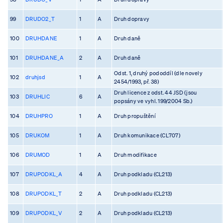
99
DRUDO2_T
1
A
Druh dopravy
100
DRUHDANE
1
A
Druh daně
101
DRUHDANE_A
2
A
Druh daně
Odst. 1, druhý pododdíl (dle novely
102
druhjsd
1
A
2454/1993, př. 38)
Druh licence z odst. 44 JSD (jsou
103
DRUHLIC
6
A
popsány ve vyhl. 199/2004 Sb.)
104
DRUHPRO
1
A
Druh propuštění
105
DRUKOM
1
A
Druh komunikace (CL707)
106
DRUMOD
1
A
Druh modifikace
107
DRUPODKL_A
4
A
Druh podkladu (CL213)
108
DRUPODKL_T
2
A
Druh podkladu (CL213)
109
DRUPODKL_V
2
A
Druh podkladu (CL213)