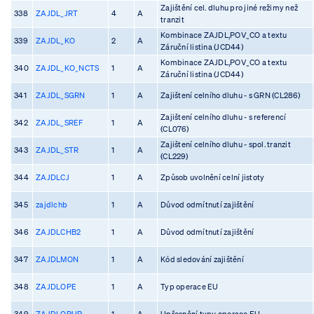
Zajištění cel. dluhu pro jiné režimy než
338
ZAJDL_JRT
4
A
tranzit
Kombinace ZAJDL,POV_CO a textu
339
ZAJDL_KO
2
A
Záruční listina (JCD44)
Kombinace ZAJDL,POV_CO a textu
340
ZAJDL_KO_NCTS
1
A
Záruční listina (JCD44)
341
ZAJDL_SGRN
1
A
Zajištení celního dluhu - s GRN (CL286)
Zajištení celního dluhu - s referencí
342
ZAJDL_SREF
1
A
(CL076)
Zajištení celního dluhu - spol. tranzit
343
ZAJDL_STR
1
A
(CL229)
344
ZAJDLCJ
1
A
Způsob uvolnění celní jistoty
345
zajdlchb
1
A
Důvod odmítnutí zajištění
346
ZAJDLCHB2
1
A
Důvod odmítnutí zajištění
347
ZAJDLMON
1
A
Kód sledování zajištění
348
ZAJDLOPE
1
A
Typ operace EU
349
ZAJDLOPUP
1
A
Upřesnění typu operace EU