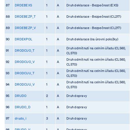
87
DRDEBEXS
1
A
Druh deklarace - Bezpečnost (EXS)
88
DRDEBEZP_T
1
A
Druh deklarace - Bezpečnost (CL217)
89
DRDEBEZP_V
1
A
Druh deklarace - Bezpečnost (CL217)
90
DRDEKPOL
1
A
Druh deklarace (na úrovni položky)
Druh odmítnutí na celním úřadu (CL560,
91
DRODCUO_T
1
A
CL570)
Druh odmítnutí na celním úřadu (CL560,
92
DRODCUO_V
1
A
CL570)
Druh odmítnutí na celním úřadu (CL560,
93
DRODCUU_T
1
A
CL570)
Druh odmítnutí na celním úřadu (CL560,
94
DRODCUU_V
1
A
CL570)
95
DRUDO
2
A
Druh dopravy
96
DRUDO_D
1
A
Druh dopravy
97
drudo_i
3
A
Druh dopravy
98
DRUDO_V
1
A
Druh dopravy