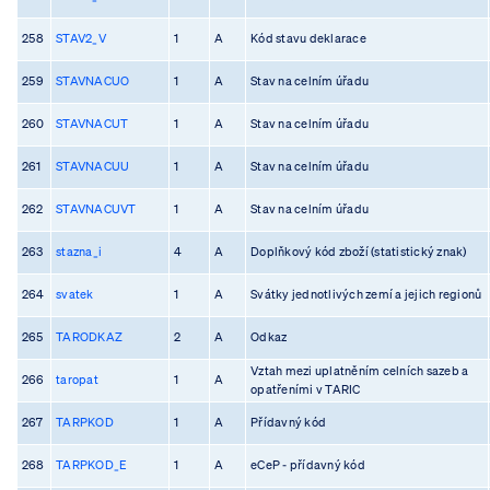
258
STAV2_V
1
A
Kód stavu deklarace
259
STAVNACUO
1
A
Stav na celním úřadu
260
STAVNACUT
1
A
Stav na celním úřadu
261
STAVNACUU
1
A
Stav na celním úřadu
262
STAVNACUVT
1
A
Stav na celním úřadu
263
stazna_i
4
A
Doplňkový kód zboží (statistický znak)
264
svatek
1
A
Svátky jednotlivých zemí a jejich regionů
265
TARODKAZ
2
A
Odkaz
Vztah mezi uplatněním celních sazeb a
266
taropat
1
A
opatřeními v TARIC
267
TARPKOD
1
A
Přídavný kód
268
TARPKOD_E
1
A
eCeP - přídavný kód