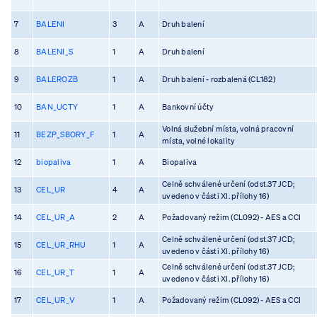
7
BALENI
3
A
Druh balení
8
BALENI_S
1
A
Druh balení
9
BALEROZB
1
A
Druh balení - rozbalená (CL182)
10
BAN_UCTY
1
A
Bankovní účty
Volná služební místa, volná pracovní
11
BEZP_SBORY_F
1
A
místa, volné lokality
12
biopaliva
1
A
Biopaliva
Celně schválené určení (odst.37 JCD;
13
CEL_UR
4
A
uvedeno v části XI. přílohy 16)
14
CEL_UR_A
2
A
Požadovaný režim (CL092) - AES a CCI
Celně schválené určení (odst.37 JCD;
15
CEL_UR_RHU
1
A
uvedeno v části XI. přílohy 16)
Celně schválené určení (odst.37 JCD;
16
CEL_UR_T
1
A
uvedeno v části XI. přílohy 16)
17
CEL_UR_V
1
A
Požadovaný režim (CL092) - AES a CCI