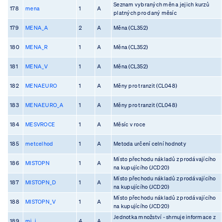
Seznam vybraných měn a jejich kurzů
178
mena
1
A
platných pro daný měsíc
179
MENA_A
2
A
Měna (CL352)
180
MENA_R
1
A
Měna (CL352)
181
MENA_V
1
A
Měna (CL352)
182
MENAEURO
1
A
Měny pro tranzit (CL048)
183
MENAEURO_A
1
A
Měny pro tranzit (CL048)
184
MESVROCE
1
A
Měsíc v roce
185
metcelhod
1
A
Metoda určení celní hodnoty
Místo přechodu nákladů z prodávajícího
186
MISTOPN
1
A
na kupujícího (JCD20)
Místo přechodu nákladů z prodávajícího
187
MISTOPN_D
1
A
na kupujícího (JCD20)
Místo přechodu nákladů z prodávajícího
188
MISTOPN_V
1
A
na kupujícího (JCD20)
Jednotka množství - shrnuje informace z
189
mj_i
4
A