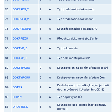
76
DOKPRE3_T
2
A
Typ předchozího dokumentu
77
DOKPRE3_V
1
A
Typ předchozího dokumentu
78
DOKPRE3SPD
1
A
Druh předchozího dokladu SPD
79
DOKPREZU
1
A
Předchozí dokument zboží unie
80
DOKTYP_D
1
A
Typ dokumentu
81
DOKTYP_E
1
A
Typ dokumentu pro eCeP
82
DOKTYPCUO
2
A
Druh povolení na celním úřadu odeslání
83
DOKTYPCUU
2
A
Druh povolení na celním úřadu určení
Druh doprav.prostředku, kterým je zboží
84
DOPPR
1
A
dopravováno od CÚ odeslání(JCD18)
85
DOPR2
1
A
Typ dopravy na CÚ
Druh deklarace - bezpečnost bez ENS
86
DRDEBENS
1
A
(CL260)