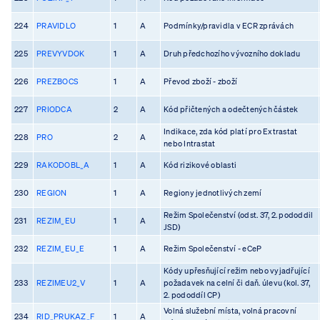
224
PRAVIDLO
1
A
Podmínky/pravidla v ECR zprávách
225
PREVYVDOK
1
A
Druh předchozího vývozního dokladu
226
PREZBOCS
1
A
Převod zboží - zboží
227
PRIODCA
2
A
Kód přičtených a odečtených částek
Indikace, zda kód platí pro Extrastat
228
PRO
2
A
nebo Intrastat
229
RAKODOBL_A
1
A
Kód rizikové oblasti
230
REGION
1
A
Regiony jednotlivých zemí
Režim Společenství (odst. 37, 2. pododdil
231
REZIM_EU
1
A
JSD)
232
REZIM_EU_E
1
A
Režim Společenství - eCeP
Kódy upřesňující režim nebo vyjadřující
233
REZIMEU2_V
1
A
požadavek na celní či daň. úlevu (kol. 37,
2. pododdíl CP)
Volná služební místa, volná pracovní
234
RID_PRUKAZ_F
1
A