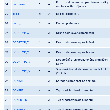
Kód důvodu odmítnutí předložení zásilky
64
dodmuko
1
A
u schváleného příjemce
65
dodp
6
A
Dodací podmínky
66
dodp_i
2
A
Dodací podmínky
67
DODPTYP_A
1
A
Druh dodatkového prohlášení
68
DODPTYP_T
1
A
Druh dodatkového prohlášení
69
DODPTYP_V
1
A
Druh dodatkového prohlášení
Dodatečný druh dodatkového prohlášení
70
DODPTYP2_V
1
A
(CL242)
Souhrnný druh dodatkového prohlášení
71
DODPTYP3_V
1
A
(CL241)
72
DOKKAT
1
A
Kategorie předchozího dokladu
73
DOKPRE
4
A
Typ předchozího dokumentu
74
DOKPRE_D
1
A
Typ předchozího dokumentu
75
DOKPRE3_A
2
A
Typ předchozího dokumentu