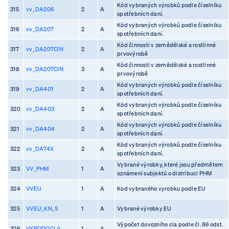
Kód vybraných výrobků podle číselníku
315
vv_DA206
2
A
spotřebních daní.
Kód vybraných výrobků podle číselníku
316
vv_DA207
2
A
spotřebních daní.
Kód činnosti v zemědělské a rostlinné
317
vv_DA207CIN
2
A
prvovýrobě
Kód činnosti v zemědělské a rostlinné
318
vv_DA207CIN
3
A
prvovýrobě
Kód vybraných výrobků podle číselníku
319
vv_DA401
2
A
spotřebních daní.
Kód vybraných výrobků podle číselníku
320
vv_DA403
2
A
spotřebních daní.
Kód vybraných výrobků podle číselníku
321
vv_DA404
2
A
spotřebních daní.
Kód vybraných výrobků podle číselníku
322
vv_DA74X
2
A
spotřebních daní.
Vybrané výrobky, které jsou předmětem
323
VV_PHM
1
A
oznámení subjektů o distribuci PHM
324
VVEU
1
A
Kod vybraného vyrobku podle EU
325
VVEU_KN_S
1
A
Vybrané výrobky EU
Výpočet dovozního cla podle čl. 86 odst.
326
VYPODOCLA
1
A