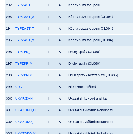
292
TYPZAST
1
A
Kód typu zastoupení
293
TYPZAST_A
1
A
Kód typu zastoupení (CL094)
294
TYPZAST_T
1
A
Kód typu zastoupení (CL094)
295
TYPZAST_V
1
A
Kód typu zastoupení (CL094)
296
TYPZPR_T
1
A
Druhy zpráv (CL060)
297
TYPZPR_V
1
A
Druhy zpráv (CL060)
298
TYPZPRBZ
1
A
Druh zprávy bez záhlaví (CL385)
299
UDV
2
A
Návaznost režimů
300
UKARIZAN
1
A
Ukazatel rizikové analýzy
301
UKAZOKO_D
2
A
Ukazatel zvláštních okolností
302
UKAZOKO_T
1
A
Ukazatel zvláštních okolností
303
UKAZOKO_V
1
A
Ukazatel zvláštních okolností