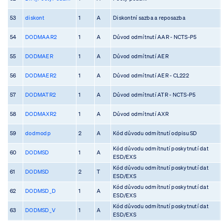
53
diskont
1
A
Diskontní sazba a reposazba
54
DODMAAR2
1
A
Důvod odmítnutí AAR - NCTS-P5
55
DODMAER
1
A
Důvod odmítnutí AER
56
DODMAER2
1
A
Důvod odmítnutí AER - CL222
57
DODMATR2
1
A
Důvod odmítnutí ATR - NCTS-P5
58
DODMAXR2
1
A
Důvod odmítnutí AXR
59
dodmodp
2
A
Kód důvodu odmítnutí odpisu SD
Kód důvodu odmítnutí poskytnutí dat
60
DODMSD
1
A
ESD/EXS
Kód důvodu odmítnutí poskytnutí dat
61
DODMSD
2
T
ESD/EXS
Kód důvodu odmítnutí poskytnutí dat
62
DODMSD_D
1
A
ESD/EXS
Kód důvodu odmítnutí poskytnutí dat
63
DODMSD_V
1
A
ESD/EXS