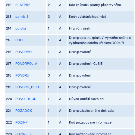
212
PLATPRE
2
A
Kód způsobu platby přepravného
213
pohyb_i
3
A
Kódy zvláštních pohybů
214
poloha
1
A
Hraniční úsek
Druh poplatku (platby) vyměřovaného a
215
POPL
1
A
vybíraného celním úřadem (JCD47)
216
POVDRPOL
1
A
Druh povolení
217
POVDRPOL_A
1
A
Druh povolení - CL615
218
POVDRU
3
A
Druh povolení
219
POVDRU_DEKL
1
A
Druh povolení
220
POVOLDUOD
1
A
Důvod odnětí povolení
221
POZADOK
1
A
Druh požadovaného dokladu
222
POZINF
1
A
Kód požadované informace
223
POZINF_T
1
A
Kód požadované informace