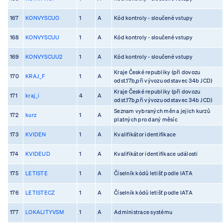
167
KONVYSCUO
1
A
Kód kontroly - sloučené vstupy
168
KONVYSCUU
1
A
Kód kontroly - sloučené vstupy
169
KONVYSCUU2
1
A
Kód kontroly - sloučené vstupy
Kraje České republiky (při dovozu
170
KRAJ_F
1
A
odst.17b,při vývozu odstavec 34b JCD)
Kraje České republiky (při dovozu
171
kraj_i
4
A
odst.17b,při vývozu odstavec 34b JCD)
Seznam vybraných měn a jejich kurzů
172
kurz
1
A
platných pro daný měsíc
173
KVIDEN
1
A
Kvalifikátor identifikace
174
KVIDEUD
1
A
Kvalifikátor identifikace události
175
LETISTE
1
A
Číselník kódů letišť podle IATA
176
LETISTECZ
1
A
Číselník kódů letišť podle IATA
177
LOKALITYVSM
1
A
Administrace systému