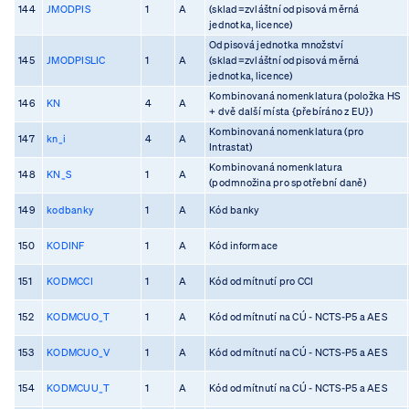
144
JMODPIS
1
A
(sklad=zvláštní odpisová měrná
jednotka, licence)
Odpisová jednotka množství
145
JMODPISLIC
1
A
(sklad=zvláštní odpisová měrná
jednotka, licence)
Kombinovaná nomenklatura (položka HS
146
KN
4
A
+ dvě další místa {přebíráno z EU})
Kombinovaná nomenklatura (pro
147
kn_i
4
A
Intrastat)
Kombinovaná nomenklatura
148
KN_S
1
A
(podmnožina pro spotřební daně)
149
kodbanky
1
A
Kód banky
150
KODINF
1
A
Kód informace
151
KODMCCI
1
A
Kód odmítnutí pro CCI
152
KODMCUO_T
1
A
Kód odmítnutí na CÚ - NCTS-P5 a AES
153
KODMCUO_V
1
A
Kód odmítnutí na CÚ - NCTS-P5 a AES
154
KODMCUU_T
1
A
Kód odmítnutí na CÚ - NCTS-P5 a AES