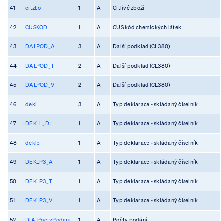
41
citzbo
1
A
Citlivé zboží
42
CUSKOD
1
A
CUS kód chemických látek
43
DALPOD_A
3
A
Další podklad (CL380)
44
DALPOD_T
2
A
Další podklad (CL380)
45
DALPOD_V
2
A
Další podklad (CL380)
46
dekll
3
A
Typ deklarace - skládaný číselník
47
DEKLL_D
1
A
Typ deklarace - skládaný číselník
48
deklp
1
A
Typ deklarace - skládaný číselník
49
DEKLP3_A
1
A
Typ deklarace - skládaný číselník
50
DEKLP3_T
1
A
Typ deklarace - skládaný číselník
51
DEKLP3_V
1
A
Typ deklarace - skládaný číselník
52
DIA_PoctyPodani
1
A
Počty podání