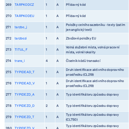
269
TARPKODCZ
1
A
Přídavný kód
270
TARPKODEU
1
A
Přídavný kód
Položky celního sazebníku - texty (zatím
271
tarzbo_j
1
A
jen anglický text)
272
tarzbozi
1
A
Zbožové položky EU
Volná služební místa, volná pracovní
273
TITUL_F
1
A
místa, volné lokality
274
trans_i
4
A
Číselník kódů transakcí
Druh identifikace aktivního dopravního
275
TYPIDEAD_T
1
A
prostředku (CL219)
Druh identifikace aktivního dopravního
276
TYPIDEAD_V
1
A
prostředku (CL219)
277
TYPIDEZD_A
1
A
Typ identifikátoru způsobu dopravy
278
TYPIDEZD_D
2
A
Typ identifikátoru způsobu dopravy
Typ identifikátoru způsobu dopravy
279
TYPIDEZD_T
1
A
(CL750)
Typ identifikátoru způsobu dopravy
280
TYPIDEZD_V
1
A