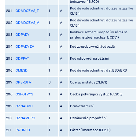
(odstavec 48 JCD)
Kód důvodu odmítnutí dotazu na zásilku
201
ODMDOZAS_T
1
A
CL184
Kód důvodu odmítnutí dotazu na zásilku
202
ODMDOZAS_V
1
A
CL184
Indikace seznamu odpadů v němž se
203
ODPADY
1
A
příslušné zboží nachází (JCD31)
204
ODPADYZV
1
A
Kód způsobu využití odpadů
205
ODPPAT
1
A
Kód odpovědi na pátrání
206
OMESD
1
A
Kód důvodu odmítnutí dat ESD/EXS
207
OPERSTAT
3
A
Operační status (CL971)
208
OSPOTVYS
1
A
Osoba potvrzující výstup (CL205)
209
OZNADRU
1
A
Druh oznámení
210
OZNAMPRO
1
A
Oznámení o propuštění
211
PATINFO
1
A
Pátrací informace (CL210)