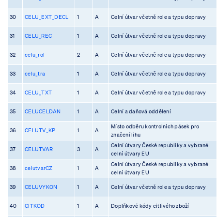
30
CELU_EXT_DECL
1
A
Celní útvar včetně role a typu dopravy
31
CELU_REC
1
A
Celní útvar včetně role a typu dopravy
32
celu_rol
2
A
Celní útvar včetně role a typu dopravy
33
celu_tra
1
A
Celní útvar včetně role a typu dopravy
34
CELU_TXT
1
A
Celní útvar včetně role a typu dopravy
35
CELUCELDAN
1
A
Celní a daňová oddělení
Místo odběru kontrolních pásek pro
36
CELUTV_KP
1
A
značení lihu
Celní útvary České republiky a vybrané
37
CELUTVAR
3
A
celní útvary EU
Celní útvary České republiky a vybrané
38
celutvarCZ
1
A
celní útvary EU
39
CELUVYKON
1
A
Celní útvar včetně role a typu dopravy
40
CITKOD
1
A
Doplňkové kódy citlivého zboží