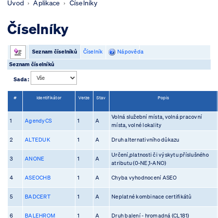
Úvod
Aplikace
Číselníky
Číselníky
Seznam číselníků
Číselník
Nápověda
Seznam číselníků
Sada :
#
Identifikátor
Verze
Stav
Popis
Volná služební místa, volná pracovní
1
AgendyCS
1
A
místa, volné lokality
2
ALTEDUK
1
A
Druh alternativního důkazu
Určení,platnosti či výskytu příslušného
3
ANONE
1
A
atributu (0-NE,1-ANO)
4
ASEOCHB
1
A
Chyba vyhodnocení ASEO
5
BADCERT
1
A
Neplatné kombinace certifikátů
6
BALEHROM
1
A
Druh balení - hromadná (CL181)