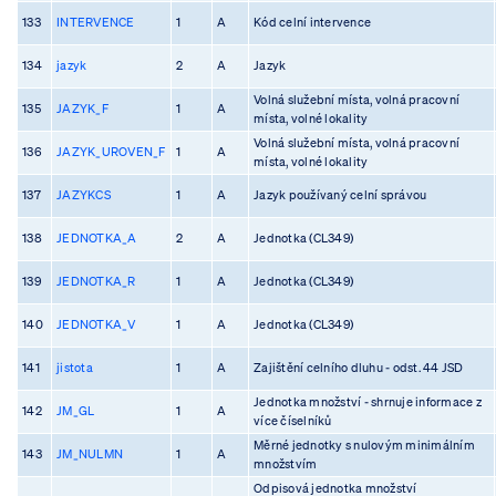
133
INTERVENCE
1
A
Kód celní intervence
134
jazyk
2
A
Jazyk
Volná služební místa, volná pracovní
135
JAZYK_F
1
A
místa, volné lokality
Volná služební místa, volná pracovní
136
JAZYK_UROVEN_F
1
A
místa, volné lokality
137
JAZYKCS
1
A
Jazyk používaný celní správou
138
JEDNOTKA_A
2
A
Jednotka (CL349)
139
JEDNOTKA_R
1
A
Jednotka (CL349)
140
JEDNOTKA_V
1
A
Jednotka (CL349)
141
jistota
1
A
Zajištění celního dluhu - odst. 44 JSD
Jednotka množství - shrnuje informace z
142
JM_GL
1
A
více číselníků
Měrné jednotky s nulovým minimálním
143
JM_NULMN
1
A
množstvím
Odpisová jednotka množství