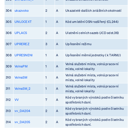
304
ukazvoko
2
A
Ukazatelé dalších zvláštních okolností
305
UNLOCEXT
1
A
Kód umístění OSN rozšířený (CL244)
306
UPLACS
2
A
Ulatnění celních sazeb (JCD odst.36)
307
UPREREZ
3
A
Upřesnění režimu
308
UPRESNENI
1
A
Upřesnění měrné jednotky ( k TARMJ)
Volná služební místa, volná pracovní
309
VolnaPM
1
A
místa, volné lokality
Volná služební místa, volná pracovní
310
VolnaSM
1
A
místa, volné lokality
Volná služební místa, volná pracovní
311
VolnaSM_2
1
A
místa, volné lokality
Kód vybraných výrobků podle číselníku
312
VV
7
A
spotřebních daní.
Kód vybraných výrobků podle číselníku
313
vv_DA204
2
A
spotřebních daní.
Kód vybraných výrobků podle číselníku
314
vv_DA205
2
A
spotřebních daní.