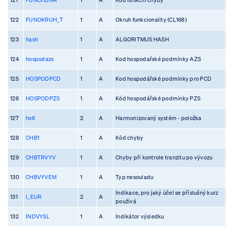
122
FUNOKRUH_T
1
A
Okruh funkcionality (CL168)
123
hash
1
A
ALGORITMUS HASH
124
hospodazs
1
A
Kod hospodařské podmínky AZS
125
HOSPODPCD
1
A
Kod hospodářské podmínky pro PCD
126
HOSPODPZS
1
A
Kód hospodářské podmínky PZS
127
hs6
2
A
Harmonizovaný systém - položka
128
CHB1
1
A
Kód chyby
129
CHBTRVYV
1
A
Chyby při kontrole tranzitu po vývozu
130
CHBVYVEM
1
A
Typ nesouladu
Indikace, pro jaký účel se příslušný kurz
131
I_EUR
2
A
používá
132
INDVYSL
1
A
Indikátor výsledku