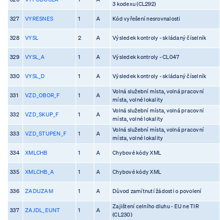
3 kodexu (CL292)
327
VYRESNES
1
A
Kód vyřešení nesrovnalosti
328
VYSL
2
A
Výsledek kontroly - skládaný číselník
329
VYSL_A
1
A
Výsledek kontroly - CL047
330
VYSL_D
1
A
Výsledek kontroly - skládaný číselník
Volná služební místa, volná pracovní
331
VZD_OBOR_F
1
A
místa, volné lokality
Volná služební místa, volná pracovní
332
VZD_SKUP_F
1
A
místa, volné lokality
Volná služební místa, volná pracovní
333
VZD_STUPEN_F
1
A
místa, volné lokality
334
XMLCHB
1
A
Chybové kódy XML
335
XMLCHB_A
1
A
Chybové kódy XML
336
ZADUZAM
1
A
Důvod zamítnutí žádosti o povolení
Zajištení celního dluhu - EU ne TIR
337
ZAJDL_EUNT
1
A
(CL230)