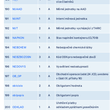
více číselníků
190
MJAAD
1
A
Měrné jednotky na AAD
191
MJINT
1
A
Interní měnová jednotka
192
MJT
2
A
Měrné jednotky vycházející z TARIC
193
NAPKON
1
A
Stav naplnění kontejneru (CL709)
194
NEBCHEM
1
A
Nebezpečné chemické látky
195
NEBZBOZOSN
3
A
Kód OSN pro nebezpečné zboží
196
NEDOVYS
1
A
Vysvětlení nedostupnosti
Obchodní operace (odst.24 JCD; uvedeno
197
OB_OP
1
A
v části IX. přílohy 16)
198
oblcislo
2
A
Obligatorní hodnota
199
oblpopis
2
A
Obligatorní popis
Ulehčení platby
200
ODKLAD
1
A
odkladem,splátkami,posečkáním