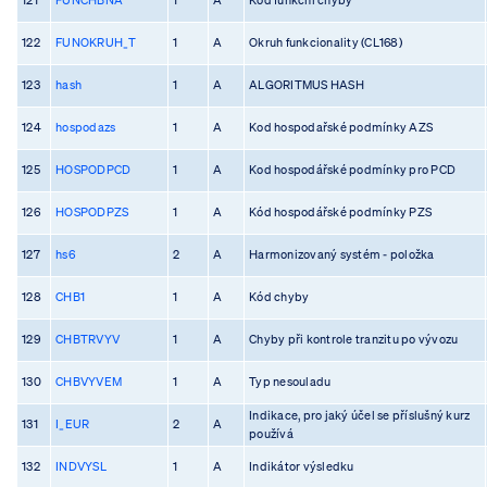
122
FUNOKRUH_T
1
A
Okruh funkcionality (CL168)
123
hash
1
A
ALGORITMUS HASH
124
hospodazs
1
A
Kod hospodařské podmínky AZS
125
HOSPODPCD
1
A
Kod hospodářské podmínky pro PCD
126
HOSPODPZS
1
A
Kód hospodářské podmínky PZS
127
hs6
2
A
Harmonizovaný systém - položka
128
CHB1
1
A
Kód chyby
129
CHBTRVYV
1
A
Chyby při kontrole tranzitu po vývozu
130
CHBVYVEM
1
A
Typ nesouladu
Indikace, pro jaký účel se příslušný kurz
131
I_EUR
2
A
používá
132
INDVYSL
1
A
Indikátor výsledku