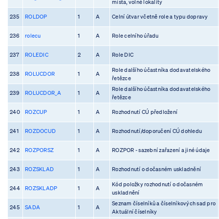
místa, volné lokality
235
ROLDOP
1
A
Celní útvar včetně role a typu dopravy
236
rolecu
1
A
Role celního úřadu
237
ROLEDIC
2
A
Role DIC
Role dalšího účastníka dodavatelského
238
ROLUCDOR
1
A
řetězce
Role dalšího účastníka dodavatelského
239
ROLUCDOR_A
1
A
řetězce
240
ROZCUP
1
A
Rozhodnutí CÚ předložení
241
ROZDOCUD
1
A
Rozhodnutí/doporučení CÚ dohledu
242
ROZPORSZ
1
A
ROZPOR - sazební zařazení a jiné údaje
243
ROZSKLAD
1
A
Rozhodnutí o dočasném uskladnění
Kód položky rozhodnutí o dočasném
244
ROZSKLADP
1
A
uskladnění
Seznam číselníků a číselníkových sad pro
245
SADA
1
A
Aktuální číselníky