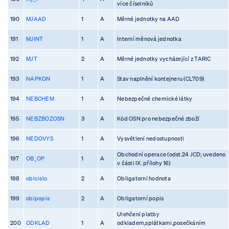
více číselníků
190
MJAAD
1
A
Měrné jednotky na AAD
191
MJINT
1
A
Interní měnová jednotka
192
MJT
2
A
Měrné jednotky vycházející z TARIC
193
NAPKON
1
A
Stav naplnění kontejneru (CL709)
194
NEBCHEM
1
A
Nebezpečné chemické látky
195
NEBZBOZOSN
3
A
Kód OSN pro nebezpečné zboží
196
NEDOVYS
1
A
Vysvětlení nedostupnosti
Obchodní operace (odst.24 JCD; uvedeno
197
OB_OP
1
A
v části IX. přílohy 16)
198
oblcislo
2
A
Obligatorní hodnota
199
oblpopis
2
A
Obligatorní popis
Ulehčení platby
200
ODKLAD
1
A
odkladem,splátkami,posečkáním