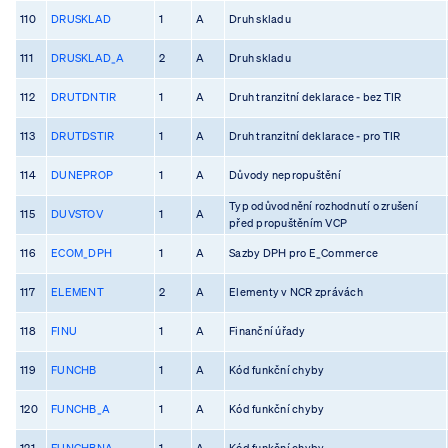
110
DRUSKLAD
1
A
Druh skladu
111
DRUSKLAD_A
2
A
Druh skladu
112
DRUTDNTIR
1
A
Druh tranzitní deklarace - bez TIR
113
DRUTDSTIR
1
A
Druh tranzitní deklarace - pro TIR
114
DUNEPROP
1
A
Důvody nepropuštění
Typ odůvodnění rozhodnutí o zrušení
115
DUVSTOV
1
A
před propuštěním VCP
116
ECOM_DPH
1
A
Sazby DPH pro E_Commerce
117
ELEMENT
2
A
Elementy v NCR zprávách
118
FINU
1
A
Finanční úřady
119
FUNCHB
1
A
Kód funkční chyby
120
FUNCHB_A
1
A
Kód funkční chyby
121
FUNCHBNA
1
A
Kód funkční chyby