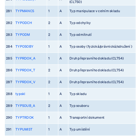
(CL750)
281
TYPMANCS
1
A
Typ manipulace v celním skladu
282
TYPODCH
2
A
Typ odchylky
283
TYPODM
2
A
Typ odmítnutí
284
TYPOSOBY
1
A
Typ osoby ( fyzická/právnická/sdružení )
285
TYPRDOK_A
1
A
Druh přepravního dokladu (CL754)
286
TYPRDOK_T
2
A
Druh přepravního dokladu (CL754)
287
TYPRDOK_V
2
A
Druh přepravního dokladu (CL754)
288
typskl
1
A
Typ skladu
289
TYPSOUB_A
2
A
Typ souboru
290
TYPTRDOK
1
A
Transportní dokument
291
TYPUMIST
1
A
Typ umístění