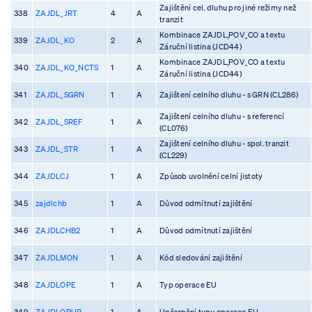
Zajištění cel. dluhu pro jiné režimy než
338
ZAJDL_JRT
4
A
tranzit
Kombinace ZAJDL,POV_CO a textu
339
ZAJDL_KO
2
A
Záruční listina (JCD44)
Kombinace ZAJDL,POV_CO a textu
340
ZAJDL_KO_NCTS
1
A
Záruční listina (JCD44)
341
ZAJDL_SGRN
1
A
Zajištení celního dluhu - s GRN (CL286)
Zajištení celního dluhu - s referencí
342
ZAJDL_SREF
1
A
(CL076)
Zajištení celního dluhu - spol. tranzit
343
ZAJDL_STR
1
A
(CL229)
344
ZAJDLCJ
1
A
Způsob uvolnění celní jistoty
345
zajdlchb
1
A
Důvod odmítnutí zajištění
346
ZAJDLCHB2
1
A
Důvod odmítnutí zajištění
347
ZAJDLMON
1
A
Kód sledování zajištění
348
ZAJDLOPE
1
A
Typ operace EU
349
ZAJDLOPUP
1
A
Upřesnění typu operace EU