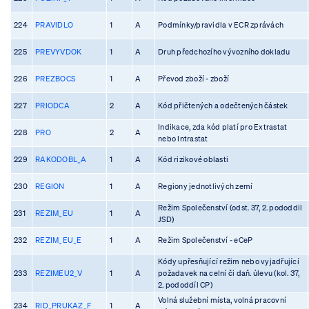
224
PRAVIDLO
1
A
Podmínky/pravidla v ECR zprávách
225
PREVYVDOK
1
A
Druh předchozího vývozního dokladu
226
PREZBOCS
1
A
Převod zboží - zboží
227
PRIODCA
2
A
Kód přičtených a odečtených částek
Indikace, zda kód platí pro Extrastat
228
PRO
2
A
nebo Intrastat
229
RAKODOBL_A
1
A
Kód rizikové oblasti
230
REGION
1
A
Regiony jednotlivých zemí
Režim Společenství (odst. 37, 2. pododdil
231
REZIM_EU
1
A
JSD)
232
REZIM_EU_E
1
A
Režim Společenství - eCeP
Kódy upřesňující režim nebo vyjadřující
233
REZIMEU2_V
1
A
požadavek na celní či daň. úlevu (kol. 37,
2. pododdíl CP)
Volná služební místa, volná pracovní
234
RID_PRUKAZ_F
1
A