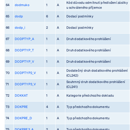
Kód důvodu odmítnutí předložení zásilky
64
dodmuko
1
A
u schváleného příjemce
65
dodp
6
A
Dodací podmínky
66
dodp_i
2
A
Dodací podmínky
67
DODPTYP_A
1
A
Druh dodatkového prohlášení
68
DODPTYP_T
1
A
Druh dodatkového prohlášení
69
DODPTYP_V
1
A
Druh dodatkového prohlášení
Dodatečný druh dodatkového prohlášení
70
DODPTYP2_V
1
A
(CL242)
Souhrnný druh dodatkového prohlášení
71
DODPTYP3_V
1
A
(CL241)
72
DOKKAT
1
A
Kategorie předchozího dokladu
73
DOKPRE
4
A
Typ předchozího dokumentu
74
DOKPRE_D
1
A
Typ předchozího dokumentu
75
DOKPRE3_A
2
A
Typ předchozího dokumentu