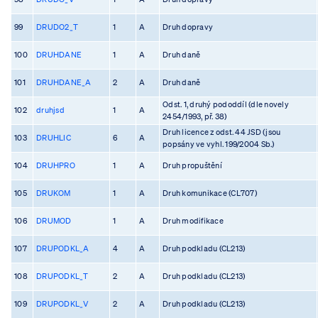
99
DRUDO2_T
1
A
Druh dopravy
100
DRUHDANE
1
A
Druh daně
101
DRUHDANE_A
2
A
Druh daně
Odst. 1, druhý pododdíl (dle novely
102
druhjsd
1
A
2454/1993, př. 38)
Druh licence z odst. 44 JSD (jsou
103
DRUHLIC
6
A
popsány ve vyhl. 199/2004 Sb.)
104
DRUHPRO
1
A
Druh propuštění
105
DRUKOM
1
A
Druh komunikace (CL707)
106
DRUMOD
1
A
Druh modifikace
107
DRUPODKL_A
4
A
Druh podkladu (CL213)
108
DRUPODKL_T
2
A
Druh podkladu (CL213)
109
DRUPODKL_V
2
A
Druh podkladu (CL213)