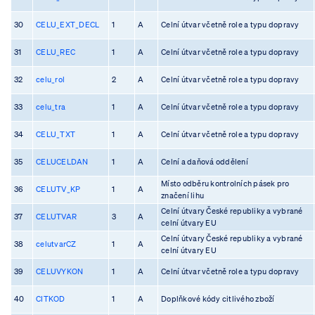
30
CELU_EXT_DECL
1
A
Celní útvar včetně role a typu dopravy
31
CELU_REC
1
A
Celní útvar včetně role a typu dopravy
32
celu_rol
2
A
Celní útvar včetně role a typu dopravy
33
celu_tra
1
A
Celní útvar včetně role a typu dopravy
34
CELU_TXT
1
A
Celní útvar včetně role a typu dopravy
35
CELUCELDAN
1
A
Celní a daňová oddělení
Místo odběru kontrolních pásek pro
36
CELUTV_KP
1
A
značení lihu
Celní útvary České republiky a vybrané
37
CELUTVAR
3
A
celní útvary EU
Celní útvary České republiky a vybrané
38
celutvarCZ
1
A
celní útvary EU
39
CELUVYKON
1
A
Celní útvar včetně role a typu dopravy
40
CITKOD
1
A
Doplňkové kódy citlivého zboží