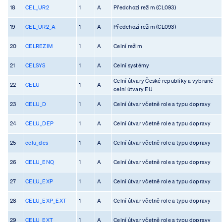
18
CEL_UR2
1
A
Předchozí režim (CL093)
19
CEL_UR2_A
1
A
Předchozí režim (CL093)
20
CELREZIM
1
A
Celní režim
21
CELSYS
1
A
Celní systémy
Celní útvary České republiky a vybrané
22
CELU
1
A
celní útvary EU
23
CELU_D
1
A
Celní útvar včetně role a typu dopravy
24
CELU_DEP
1
A
Celní útvar včetně role a typu dopravy
25
celu_des
1
A
Celní útvar včetně role a typu dopravy
26
CELU_ENQ
1
A
Celní útvar včetně role a typu dopravy
27
CELU_EXP
1
A
Celní útvar včetně role a typu dopravy
28
CELU_EXP_EXT
1
A
Celní útvar včetně role a typu dopravy
29
CELU_EXT
1
A
Celní útvar včetně role a typu dopravy