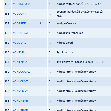
155
KODMCUU_V
1
A
Kód odmítnutí na CÚ - NCTS-P5 a AES
Seznam nejčastěji dováženého zboží -
156
KODOVNIK
1
A
eCeP
157
KODPREF
2
A
Kód preference
158
KODRUTRA
1
A
Kód druhu transakce
159
KODUDAL
1
A
Kód události
160
KONTYP
1
A
Typ kontroly
161
KONTYP_A
1
A
Typ kontroly - národní číselník (CL716)
162
KONVCUONZ
1
A
Kód kontroly - sloučené vstupy
163
KONVCUVT
1
A
Kód kontroly - sloučené vstupy
164
KONVCUVY
1
A
Kód kontroly - sloučené vstupy
165
KONVNEPR
1
A
Kód kontroly - sloučené vstupy
166
KONVPROP
1
A
Kód kontroly - sloučené vstupy