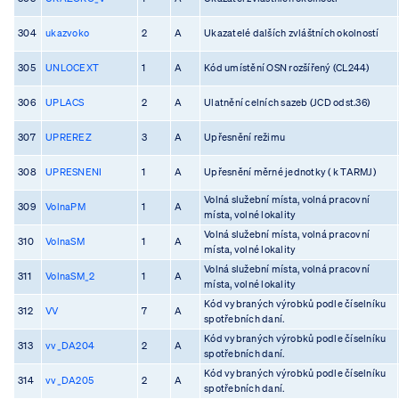
304
ukazvoko
2
A
Ukazatelé dalších zvláštních okolností
305
UNLOCEXT
1
A
Kód umístění OSN rozšířený (CL244)
306
UPLACS
2
A
Ulatnění celních sazeb (JCD odst.36)
307
UPREREZ
3
A
Upřesnění režimu
308
UPRESNENI
1
A
Upřesnění měrné jednotky ( k TARMJ)
Volná služební místa, volná pracovní
309
VolnaPM
1
A
místa, volné lokality
Volná služební místa, volná pracovní
310
VolnaSM
1
A
místa, volné lokality
Volná služební místa, volná pracovní
311
VolnaSM_2
1
A
místa, volné lokality
Kód vybraných výrobků podle číselníku
312
VV
7
A
spotřebních daní.
Kód vybraných výrobků podle číselníku
313
vv_DA204
2
A
spotřebních daní.
Kód vybraných výrobků podle číselníku
314
vv_DA205
2
A
spotřebních daní.