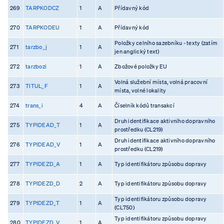
269
TARPKODCZ
1
A
Přídavný kód
270
TARPKODEU
1
A
Přídavný kód
Položky celního sazebníku - texty (zatím
271
tarzbo_j
1
A
jen anglický text)
272
tarzbozi
1
A
Zbožové položky EU
Volná služební místa, volná pracovní
273
TITUL_F
1
A
místa, volné lokality
274
trans_i
4
A
Číselník kódů transakcí
Druh identifikace aktivního dopravního
275
TYPIDEAD_T
1
A
prostředku (CL219)
Druh identifikace aktivního dopravního
276
TYPIDEAD_V
1
A
prostředku (CL219)
277
TYPIDEZD_A
1
A
Typ identifikátoru způsobu dopravy
278
TYPIDEZD_D
2
A
Typ identifikátoru způsobu dopravy
Typ identifikátoru způsobu dopravy
279
TYPIDEZD_T
1
A
(CL750)
Typ identifikátoru způsobu dopravy
280
TYPIDEZD_V
1
A