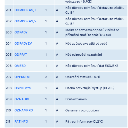
(odstavec 48 JCD)
Kód důvodu odmítnutí dotazu na zásilku
201
ODMDOZAS_T
1
A
CL184
Kód důvodu odmítnutí dotazu na zásilku
202
ODMDOZAS_V
1
A
CL184
Indikace seznamu odpadů v němž se
203
ODPADY
1
A
příslušné zboží nachází (JCD31)
204
ODPADYZV
1
A
Kód způsobu využití odpadů
205
ODPPAT
1
A
Kód odpovědi na pátrání
206
OMESD
1
A
Kód důvodu odmítnutí dat ESD/EXS
207
OPERSTAT
3
A
Operační status (CL971)
208
OSPOTVYS
1
A
Osoba potvrzující výstup (CL205)
209
OZNADRU
1
A
Druh oznámení
210
OZNAMPRO
1
A
Oznámení o propuštění
211
PATINFO
1
A
Pátrací informace (CL210)