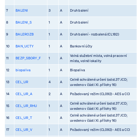
7
BALENI
3
A
Druh balení
8
BALENI_S
1
A
Druh balení
9
BALEROZB
1
A
Druh balení - rozbalená (CL182)
10
BAN_UCTY
1
A
Bankovní účty
Volná služební místa, volná pracovní
11
BEZP_SBORY_F
1
A
místa, volné lokality
12
biopaliva
1
A
Biopaliva
Celně schválené určení (odst.37 JCD;
13
CEL_UR
4
A
uvedeno v části XI. přílohy 16)
14
CEL_UR_A
2
A
Požadovaný režim (CL092) - AES a CCI
Celně schválené určení (odst.37 JCD;
15
CEL_UR_RHU
1
A
uvedeno v části XI. přílohy 16)
Celně schválené určení (odst.37 JCD;
16
CEL_UR_T
1
A
uvedeno v části XI. přílohy 16)
17
CEL_UR_V
1
A
Požadovaný režim (CL092) - AES a CCI