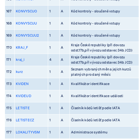
167
KONVYSCUO
1
A
Kód kontroly - sloučené vstupy
168
KONVYSCUU
1
A
Kód kontroly - sloučené vstupy
169
KONVYSCUU2
1
A
Kód kontroly - sloučené vstupy
Kraje České republiky (při dovozu
170
KRAJ_F
1
A
odst.17b,při vývozu odstavec 34b JCD)
Kraje České republiky (při dovozu
171
kraj_i
4
A
odst.17b,při vývozu odstavec 34b JCD)
Seznam vybraných měn a jejich kurzů
172
kurz
1
A
platných pro daný měsíc
173
KVIDEN
1
A
Kvalifikátor identifikace
174
KVIDEUD
1
A
Kvalifikátor identifikace události
175
LETISTE
1
A
Číselník kódů letišť podle IATA
176
LETISTECZ
1
A
Číselník kódů letišť podle IATA
177
LOKALITYVSM
1
A
Administrace systému