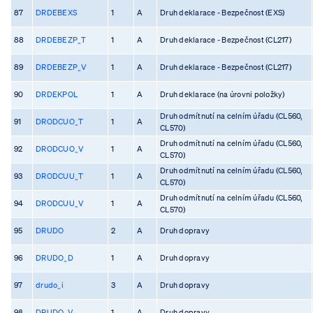
87
DRDEBEXS
1
A
Druh deklarace - Bezpečnost (EXS)
88
DRDEBEZP_T
1
A
Druh deklarace - Bezpečnost (CL217)
89
DRDEBEZP_V
1
A
Druh deklarace - Bezpečnost (CL217)
90
DRDEKPOL
1
A
Druh deklarace (na úrovni položky)
Druh odmítnutí na celním úřadu (CL560,
91
DRODCUO_T
1
A
CL570)
Druh odmítnutí na celním úřadu (CL560,
92
DRODCUO_V
1
A
CL570)
Druh odmítnutí na celním úřadu (CL560,
93
DRODCUU_T
1
A
CL570)
Druh odmítnutí na celním úřadu (CL560,
94
DRODCUU_V
1
A
CL570)
95
DRUDO
2
A
Druh dopravy
96
DRUDO_D
1
A
Druh dopravy
97
drudo_i
3
A
Druh dopravy
98
DRUDO_V
1
A
Druh dopravy