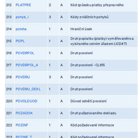
212
PLATPRE
2
A
Kód způsobu platby přepravného
213
pohyb_i
3
A
Kódy zvláštních pohybů
214
poloha
1
A
Hraniční úsek
Druh poplatku (platby) vyměřovaného a
215
POPL
1
A
vybíraného celním úřadem (JCD47)
216
POVDRPOL
1
A
Druh povolení
217
POVDRPOL_A
1
A
Druh povolení - CL615
218
POVDRU
3
A
Druh povolení
219
POVDRU_DEKL
1
A
Druh povolení
220
POVOLDUOD
1
A
Důvod odnětí povolení
221
POZADOK
1
A
Druh požadovaného dokladu
222
POZINF
1
A
Kód požadované informace
223
POZINF_T
1
A
Kód požadované informace