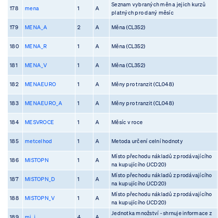
Seznam vybraných měn a jejich kurzů
178
mena
1
A
platných pro daný měsíc
179
MENA_A
2
A
Měna (CL352)
180
MENA_R
1
A
Měna (CL352)
181
MENA_V
1
A
Měna (CL352)
182
MENAEURO
1
A
Měny pro tranzit (CL048)
183
MENAEURO_A
1
A
Měny pro tranzit (CL048)
184
MESVROCE
1
A
Měsíc v roce
185
metcelhod
1
A
Metoda určení celní hodnoty
Místo přechodu nákladů z prodávajícího
186
MISTOPN
1
A
na kupujícího (JCD20)
Místo přechodu nákladů z prodávajícího
187
MISTOPN_D
1
A
na kupujícího (JCD20)
Místo přechodu nákladů z prodávajícího
188
MISTOPN_V
1
A
na kupujícího (JCD20)
Jednotka množství - shrnuje informace z
189
mj_i
4
A