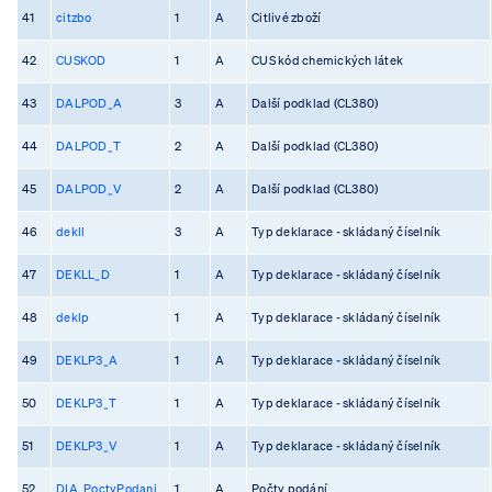
41
citzbo
1
A
Citlivé zboží
42
CUSKOD
1
A
CUS kód chemických látek
43
DALPOD_A
3
A
Další podklad (CL380)
44
DALPOD_T
2
A
Další podklad (CL380)
45
DALPOD_V
2
A
Další podklad (CL380)
46
dekll
3
A
Typ deklarace - skládaný číselník
47
DEKLL_D
1
A
Typ deklarace - skládaný číselník
48
deklp
1
A
Typ deklarace - skládaný číselník
49
DEKLP3_A
1
A
Typ deklarace - skládaný číselník
50
DEKLP3_T
1
A
Typ deklarace - skládaný číselník
51
DEKLP3_V
1
A
Typ deklarace - skládaný číselník
52
DIA_PoctyPodani
1
A
Počty podání