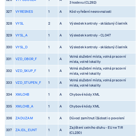
3 kodexu (CL292)
327
VYRESNES
1
A
Kód vyřešení nesrovnalosti
328
VYSL
2
A
Výsledek kontroly - skládaný číselník
329
VYSL_A
1
A
Výsledek kontroly - CL047
330
VYSL_D
1
A
Výsledek kontroly - skládaný číselník
Volná služební místa, volná pracovní
331
VZD_OBOR_F
1
A
místa, volné lokality
Volná služební místa, volná pracovní
332
VZD_SKUP_F
1
A
místa, volné lokality
Volná služební místa, volná pracovní
333
VZD_STUPEN_F
1
A
místa, volné lokality
334
XMLCHB
1
A
Chybové kódy XML
335
XMLCHB_A
1
A
Chybové kódy XML
336
ZADUZAM
1
A
Důvod zamítnutí žádosti o povolení
Zajištení celního dluhu - EU ne TIR
337
ZAJDL_EUNT
1
A
(CL230)