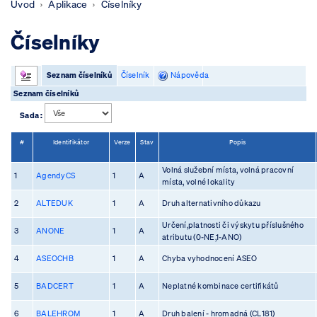
Úvod
Aplikace
Číselníky
Číselníky
Seznam číselníků
Číselník
Nápověda
Seznam číselníků
Sada :
#
Identifikátor
Verze
Stav
Popis
Volná služební místa, volná pracovní
1
AgendyCS
1
A
místa, volné lokality
2
ALTEDUK
1
A
Druh alternativního důkazu
Určení,platnosti či výskytu příslušného
3
ANONE
1
A
atributu (0-NE,1-ANO)
4
ASEOCHB
1
A
Chyba vyhodnocení ASEO
5
BADCERT
1
A
Neplatné kombinace certifikátů
6
BALEHROM
1
A
Druh balení - hromadná (CL181)