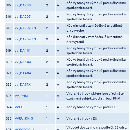
Kód vybraných výrobků podle číselníku
315
vv_DA206
2
A
spotřebních daní.
Kód vybraných výrobků podle číselníku
316
vv_DA207
2
A
spotřebních daní.
Kód činnosti v zemědělské a rostlinné
317
vv_DA207CIN
2
A
prvovýrobě
Kód činnosti v zemědělské a rostlinné
318
vv_DA207CIN
3
A
prvovýrobě
Kód vybraných výrobků podle číselníku
319
vv_DA401
2
A
spotřebních daní.
Kód vybraných výrobků podle číselníku
320
vv_DA403
2
A
spotřebních daní.
Kód vybraných výrobků podle číselníku
321
vv_DA404
2
A
spotřebních daní.
Kód vybraných výrobků podle číselníku
322
vv_DA74X
2
A
spotřebních daní.
Vybrané výrobky, které jsou předmětem
323
VV_PHM
1
A
oznámení subjektů o distribuci PHM
324
VVEU
1
A
Kod vybraného vyrobku podle EU
325
VVEU_KN_S
1
A
Vybrané výrobky EU
Výpočet dovozního cla podle čl. 86 odst.
326
VYPODOCLA
1
A