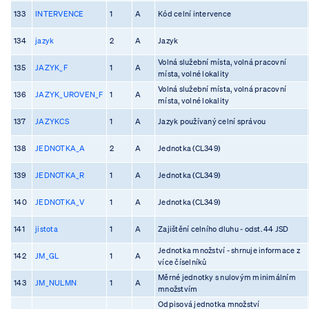
133
INTERVENCE
1
A
Kód celní intervence
134
jazyk
2
A
Jazyk
Volná služební místa, volná pracovní
135
JAZYK_F
1
A
místa, volné lokality
Volná služební místa, volná pracovní
136
JAZYK_UROVEN_F
1
A
místa, volné lokality
137
JAZYKCS
1
A
Jazyk používaný celní správou
138
JEDNOTKA_A
2
A
Jednotka (CL349)
139
JEDNOTKA_R
1
A
Jednotka (CL349)
140
JEDNOTKA_V
1
A
Jednotka (CL349)
141
jistota
1
A
Zajištění celního dluhu - odst. 44 JSD
Jednotka množství - shrnuje informace z
142
JM_GL
1
A
více číselníků
Měrné jednotky s nulovým minimálním
143
JM_NULMN
1
A
množstvím
Odpisová jednotka množství