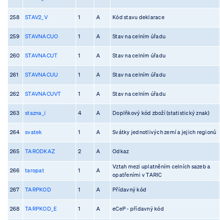
258
STAV2_V
1
A
Kód stavu deklarace
259
STAVNACUO
1
A
Stav na celním úřadu
260
STAVNACUT
1
A
Stav na celním úřadu
261
STAVNACUU
1
A
Stav na celním úřadu
262
STAVNACUVT
1
A
Stav na celním úřadu
263
stazna_i
4
A
Doplňkový kód zboží (statistický znak)
264
svatek
1
A
Svátky jednotlivých zemí a jejich regionů
265
TARODKAZ
2
A
Odkaz
Vztah mezi uplatněním celních sazeb a
266
taropat
1
A
opatřeními v TARIC
267
TARPKOD
1
A
Přídavný kód
268
TARPKOD_E
1
A
eCeP - přídavný kód