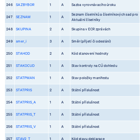
246
SAZBYBOR
1
A
Sazba vyrovnávacího úroku
Seznam číselníků a číselníkových sad pro
247
SEZNAM
1
A
Aktuální číselníky
248
SKUPINA
2
A
Skupina v ECR zprávách
249
smer_i
3
A
Směr (přijetí či odeslání)
250
STAHOD
2
A
Kód stanovení hodnoty
251
STAKOCUD
1
A
Stav kontroly na CÚ dohledu
252
STATPMAN
1
A
Stav položky manifestu
253
STATPRIS
2
A
Státní příslušnost
254
STATPRIS_A
1
A
Státní příslušnost
255
STATPRIS_T
1
A
Státní příslušnost
256
STATPRIS_V
1
A
Státní příslušnost
257
STAV2_T
1
A
Kód stavu deklarace