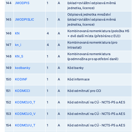
144
JMODPIS
1
A
(sklad=zvláštní odpisová měrná
jednotka, licence)
Odpisová jednotka množství
145
JMODPISLIC
1
A
(sklad=zvláštní odpisová měrná
jednotka, licence)
Kombinovaná nomenklatura (položka HS
146
KN
4
A
+ dvě další místa {přebíráno z EU})
Kombinovaná nomenklatura (pro
147
kn_i
4
A
Intrastat)
Kombinovaná nomenklatura
148
KN_S
1
A
(podmnožina pro spotřební daně)
149
kodbanky
1
A
Kód banky
150
KODINF
1
A
Kód informace
151
KODMCCI
1
A
Kód odmítnutí pro CCI
152
KODMCUO_T
1
A
Kód odmítnutí na CÚ - NCTS-P5 a AES
153
KODMCUO_V
1
A
Kód odmítnutí na CÚ - NCTS-P5 a AES
154
KODMCUU_T
1
A
Kód odmítnutí na CÚ - NCTS-P5 a AES