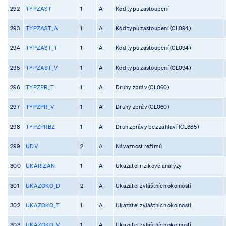
292
TYPZAST
1
A
Kód typu zastoupení
293
TYPZAST_A
1
A
Kód typu zastoupení (CL094)
294
TYPZAST_T
1
A
Kód typu zastoupení (CL094)
295
TYPZAST_V
1
A
Kód typu zastoupení (CL094)
296
TYPZPR_T
1
A
Druhy zpráv (CL060)
297
TYPZPR_V
1
A
Druhy zpráv (CL060)
298
TYPZPRBZ
1
A
Druh zprávy bez záhlaví (CL385)
299
UDV
2
A
Návaznost režimů
300
UKARIZAN
1
A
Ukazatel rizikové analýzy
301
UKAZOKO_D
2
A
Ukazatel zvláštních okolností
302
UKAZOKO_T
1
A
Ukazatel zvláštních okolností
303
UKAZOKO_V
1
A
Ukazatel zvláštních okolností