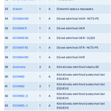
53
diskont
1
A
Diskontní sazba a reposazba
54
DODMAAR2
1
A
Důvod odmítnutí AAR - NCTS-P5
55
DODMAER
1
A
Důvod odmítnutí AER
56
DODMAER2
1
A
Důvod odmítnutí AER - CL222
57
DODMATR2
1
A
Důvod odmítnutí ATR - NCTS-P5
58
DODMAXR2
1
A
Důvod odmítnutí AXR
59
dodmodp
2
A
Kód důvodu odmítnutí odpisu SD
Kód důvodu odmítnutí poskytnutí dat
60
DODMSD
1
A
ESD/EXS
Kód důvodu odmítnutí poskytnutí dat
61
DODMSD
2
T
ESD/EXS
Kód důvodu odmítnutí poskytnutí dat
62
DODMSD_D
1
A
ESD/EXS
Kód důvodu odmítnutí poskytnutí dat
63
DODMSD_V
1
A
ESD/EXS