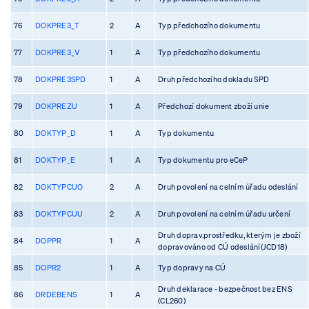
76
DOKPRE3_T
2
A
Typ předchozího dokumentu
77
DOKPRE3_V
1
A
Typ předchozího dokumentu
78
DOKPRE3SPD
1
A
Druh předchozího dokladu SPD
79
DOKPREZU
1
A
Předchozí dokument zboží unie
80
DOKTYP_D
1
A
Typ dokumentu
81
DOKTYP_E
1
A
Typ dokumentu pro eCeP
82
DOKTYPCUO
2
A
Druh povolení na celním úřadu odeslání
83
DOKTYPCUU
2
A
Druh povolení na celním úřadu určení
Druh doprav.prostředku, kterým je zboží
84
DOPPR
1
A
dopravováno od CÚ odeslání(JCD18)
85
DOPR2
1
A
Typ dopravy na CÚ
Druh deklarace - bezpečnost bez ENS
86
DRDEBENS
1
A
(CL260)