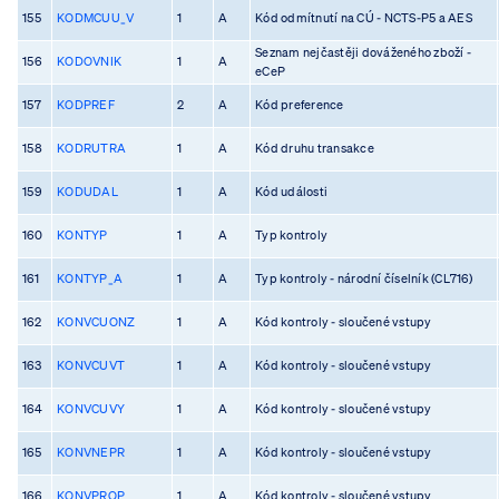
155
KODMCUU_V
1
A
Kód odmítnutí na CÚ - NCTS-P5 a AES
Seznam nejčastěji dováženého zboží -
156
KODOVNIK
1
A
eCeP
157
KODPREF
2
A
Kód preference
158
KODRUTRA
1
A
Kód druhu transakce
159
KODUDAL
1
A
Kód události
160
KONTYP
1
A
Typ kontroly
161
KONTYP_A
1
A
Typ kontroly - národní číselník (CL716)
162
KONVCUONZ
1
A
Kód kontroly - sloučené vstupy
163
KONVCUVT
1
A
Kód kontroly - sloučené vstupy
164
KONVCUVY
1
A
Kód kontroly - sloučené vstupy
165
KONVNEPR
1
A
Kód kontroly - sloučené vstupy
166
KONVPROP
1
A
Kód kontroly - sloučené vstupy