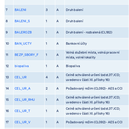
7
BALENI
3
A
Druh balení
8
BALENI_S
1
A
Druh balení
9
BALEROZB
1
A
Druh balení - rozbalená (CL182)
10
BAN_UCTY
1
A
Bankovní účty
Volná služební místa, volná pracovní
11
BEZP_SBORY_F
1
A
místa, volné lokality
12
biopaliva
1
A
Biopaliva
Celně schválené určení (odst.37 JCD;
13
CEL_UR
4
A
uvedeno v části XI. přílohy 16)
14
CEL_UR_A
2
A
Požadovaný režim (CL092) - AES a CCI
Celně schválené určení (odst.37 JCD;
15
CEL_UR_RHU
1
A
uvedeno v části XI. přílohy 16)
Celně schválené určení (odst.37 JCD;
16
CEL_UR_T
1
A
uvedeno v části XI. přílohy 16)
17
CEL_UR_V
1
A
Požadovaný režim (CL092) - AES a CCI