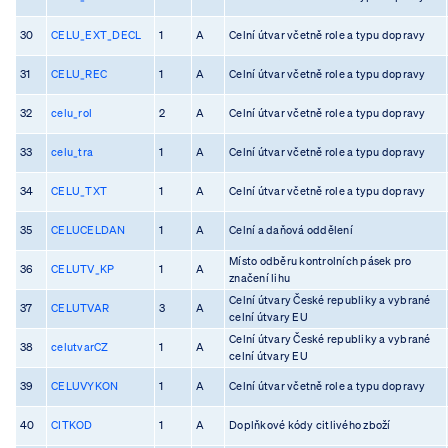
30
CELU_EXT_DECL
1
A
Celní útvar včetně role a typu dopravy
31
CELU_REC
1
A
Celní útvar včetně role a typu dopravy
32
celu_rol
2
A
Celní útvar včetně role a typu dopravy
33
celu_tra
1
A
Celní útvar včetně role a typu dopravy
34
CELU_TXT
1
A
Celní útvar včetně role a typu dopravy
35
CELUCELDAN
1
A
Celní a daňová oddělení
Místo odběru kontrolních pásek pro
36
CELUTV_KP
1
A
značení lihu
Celní útvary České republiky a vybrané
37
CELUTVAR
3
A
celní útvary EU
Celní útvary České republiky a vybrané
38
celutvarCZ
1
A
celní útvary EU
39
CELUVYKON
1
A
Celní útvar včetně role a typu dopravy
40
CITKOD
1
A
Doplňkové kódy citlivého zboží