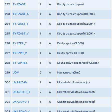
292
TYPZAST
1
A
Kód typu zastoupení
293
TYPZAST_A
1
A
Kód typu zastoupení (CL094)
294
TYPZAST_T
1
A
Kód typu zastoupení (CL094)
295
TYPZAST_V
1
A
Kód typu zastoupení (CL094)
296
TYPZPR_T
1
A
Druhy zpráv (CL060)
297
TYPZPR_V
1
A
Druhy zpráv (CL060)
298
TYPZPRBZ
1
A
Druh zprávy bez záhlaví (CL385)
299
UDV
2
A
Návaznost režimů
300
UKARIZAN
1
A
Ukazatel rizikové analýzy
301
UKAZOKO_D
2
A
Ukazatel zvláštních okolností
302
UKAZOKO_T
1
A
Ukazatel zvláštních okolností
303
UKAZOKO_V
1
A
Ukazatel zvláštních okolností