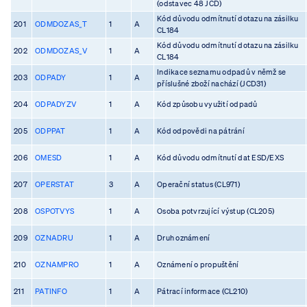
(odstavec 48 JCD)
Kód důvodu odmítnutí dotazu na zásilku
201
ODMDOZAS_T
1
A
CL184
Kód důvodu odmítnutí dotazu na zásilku
202
ODMDOZAS_V
1
A
CL184
Indikace seznamu odpadů v němž se
203
ODPADY
1
A
příslušné zboží nachází (JCD31)
204
ODPADYZV
1
A
Kód způsobu využití odpadů
205
ODPPAT
1
A
Kód odpovědi na pátrání
206
OMESD
1
A
Kód důvodu odmítnutí dat ESD/EXS
207
OPERSTAT
3
A
Operační status (CL971)
208
OSPOTVYS
1
A
Osoba potvrzující výstup (CL205)
209
OZNADRU
1
A
Druh oznámení
210
OZNAMPRO
1
A
Oznámení o propuštění
211
PATINFO
1
A
Pátrací informace (CL210)