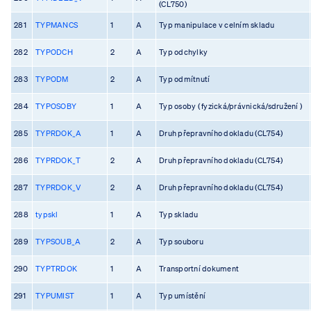
(CL750)
281
TYPMANCS
1
A
Typ manipulace v celním skladu
282
TYPODCH
2
A
Typ odchylky
283
TYPODM
2
A
Typ odmítnutí
284
TYPOSOBY
1
A
Typ osoby ( fyzická/právnická/sdružení )
285
TYPRDOK_A
1
A
Druh přepravního dokladu (CL754)
286
TYPRDOK_T
2
A
Druh přepravního dokladu (CL754)
287
TYPRDOK_V
2
A
Druh přepravního dokladu (CL754)
288
typskl
1
A
Typ skladu
289
TYPSOUB_A
2
A
Typ souboru
290
TYPTRDOK
1
A
Transportní dokument
291
TYPUMIST
1
A
Typ umístění