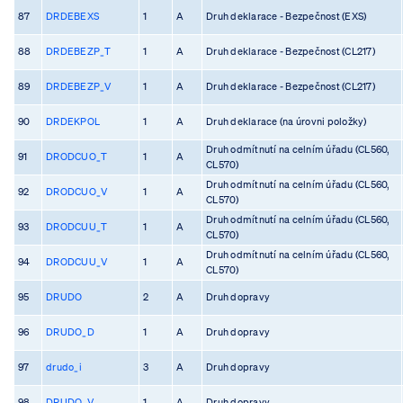
87
DRDEBEXS
1
A
Druh deklarace - Bezpečnost (EXS)
88
DRDEBEZP_T
1
A
Druh deklarace - Bezpečnost (CL217)
89
DRDEBEZP_V
1
A
Druh deklarace - Bezpečnost (CL217)
90
DRDEKPOL
1
A
Druh deklarace (na úrovni položky)
Druh odmítnutí na celním úřadu (CL560,
91
DRODCUO_T
1
A
CL570)
Druh odmítnutí na celním úřadu (CL560,
92
DRODCUO_V
1
A
CL570)
Druh odmítnutí na celním úřadu (CL560,
93
DRODCUU_T
1
A
CL570)
Druh odmítnutí na celním úřadu (CL560,
94
DRODCUU_V
1
A
CL570)
95
DRUDO
2
A
Druh dopravy
96
DRUDO_D
1
A
Druh dopravy
97
drudo_i
3
A
Druh dopravy
98
DRUDO_V
1
A
Druh dopravy