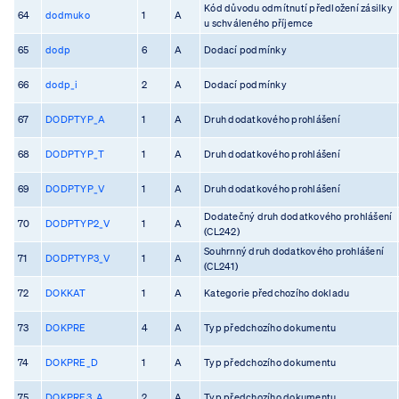
Kód důvodu odmítnutí předložení zásilky
64
dodmuko
1
A
u schváleného příjemce
65
dodp
6
A
Dodací podmínky
66
dodp_i
2
A
Dodací podmínky
67
DODPTYP_A
1
A
Druh dodatkového prohlášení
68
DODPTYP_T
1
A
Druh dodatkového prohlášení
69
DODPTYP_V
1
A
Druh dodatkového prohlášení
Dodatečný druh dodatkového prohlášení
70
DODPTYP2_V
1
A
(CL242)
Souhrnný druh dodatkového prohlášení
71
DODPTYP3_V
1
A
(CL241)
72
DOKKAT
1
A
Kategorie předchozího dokladu
73
DOKPRE
4
A
Typ předchozího dokumentu
74
DOKPRE_D
1
A
Typ předchozího dokumentu
75
DOKPRE3_A
2
A
Typ předchozího dokumentu