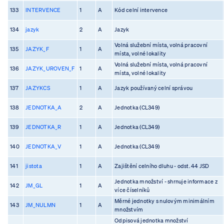
133
INTERVENCE
1
A
Kód celní intervence
134
jazyk
2
A
Jazyk
Volná služební místa, volná pracovní
135
JAZYK_F
1
A
místa, volné lokality
Volná služební místa, volná pracovní
136
JAZYK_UROVEN_F
1
A
místa, volné lokality
137
JAZYKCS
1
A
Jazyk používaný celní správou
138
JEDNOTKA_A
2
A
Jednotka (CL349)
139
JEDNOTKA_R
1
A
Jednotka (CL349)
140
JEDNOTKA_V
1
A
Jednotka (CL349)
141
jistota
1
A
Zajištění celního dluhu - odst. 44 JSD
Jednotka množství - shrnuje informace z
142
JM_GL
1
A
více číselníků
Měrné jednotky s nulovým minimálním
143
JM_NULMN
1
A
množstvím
Odpisová jednotka množství