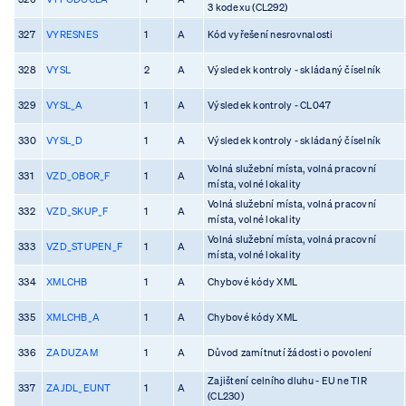
3 kodexu (CL292)
327
VYRESNES
1
A
Kód vyřešení nesrovnalosti
328
VYSL
2
A
Výsledek kontroly - skládaný číselník
329
VYSL_A
1
A
Výsledek kontroly - CL047
330
VYSL_D
1
A
Výsledek kontroly - skládaný číselník
Volná služební místa, volná pracovní
331
VZD_OBOR_F
1
A
místa, volné lokality
Volná služební místa, volná pracovní
332
VZD_SKUP_F
1
A
místa, volné lokality
Volná služební místa, volná pracovní
333
VZD_STUPEN_F
1
A
místa, volné lokality
334
XMLCHB
1
A
Chybové kódy XML
335
XMLCHB_A
1
A
Chybové kódy XML
336
ZADUZAM
1
A
Důvod zamítnutí žádosti o povolení
Zajištení celního dluhu - EU ne TIR
337
ZAJDL_EUNT
1
A
(CL230)