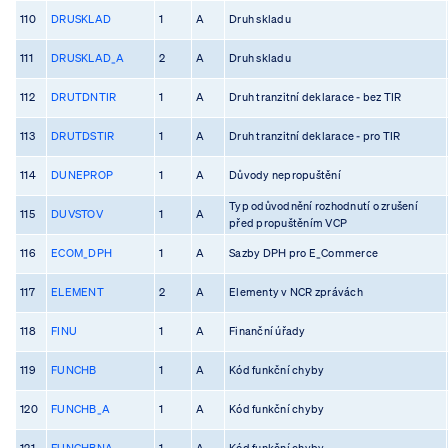
110
DRUSKLAD
1
A
Druh skladu
111
DRUSKLAD_A
2
A
Druh skladu
112
DRUTDNTIR
1
A
Druh tranzitní deklarace - bez TIR
113
DRUTDSTIR
1
A
Druh tranzitní deklarace - pro TIR
114
DUNEPROP
1
A
Důvody nepropuštění
Typ odůvodnění rozhodnutí o zrušení
115
DUVSTOV
1
A
před propuštěním VCP
116
ECOM_DPH
1
A
Sazby DPH pro E_Commerce
117
ELEMENT
2
A
Elementy v NCR zprávách
118
FINU
1
A
Finanční úřady
119
FUNCHB
1
A
Kód funkční chyby
120
FUNCHB_A
1
A
Kód funkční chyby
121
FUNCHBNA
1
A
Kód funkční chyby