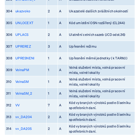
304
ukazvoko
2
A
Ukazatelé dalších zvláštních okolností
305
UNLOCEXT
1
A
Kód umístění OSN rozšířený (CL244)
306
UPLACS
2
A
Ulatnění celních sazeb (JCD odst.36)
307
UPREREZ
3
A
Upřesnění režimu
308
UPRESNENI
1
A
Upřesnění měrné jednotky ( k TARMJ)
Volná služební místa, volná pracovní
309
VolnaPM
1
A
místa, volné lokality
Volná služební místa, volná pracovní
310
VolnaSM
1
A
místa, volné lokality
Volná služební místa, volná pracovní
311
VolnaSM_2
1
A
místa, volné lokality
Kód vybraných výrobků podle číselníku
312
VV
7
A
spotřebních daní.
Kód vybraných výrobků podle číselníku
313
vv_DA204
2
A
spotřebních daní.
Kód vybraných výrobků podle číselníku
314
vv_DA205
2
A
spotřebních daní.