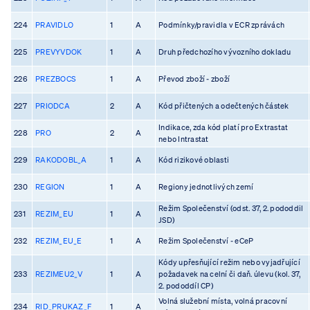
224
PRAVIDLO
1
A
Podmínky/pravidla v ECR zprávách
225
PREVYVDOK
1
A
Druh předchozího vývozního dokladu
226
PREZBOCS
1
A
Převod zboží - zboží
227
PRIODCA
2
A
Kód přičtených a odečtených částek
Indikace, zda kód platí pro Extrastat
228
PRO
2
A
nebo Intrastat
229
RAKODOBL_A
1
A
Kód rizikové oblasti
230
REGION
1
A
Regiony jednotlivých zemí
Režim Společenství (odst. 37, 2. pododdil
231
REZIM_EU
1
A
JSD)
232
REZIM_EU_E
1
A
Režim Společenství - eCeP
Kódy upřesňující režim nebo vyjadřující
233
REZIMEU2_V
1
A
požadavek na celní či daň. úlevu (kol. 37,
2. pododdíl CP)
Volná služební místa, volná pracovní
234
RID_PRUKAZ_F
1
A