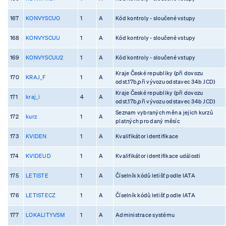
167
KONVYSCUO
1
A
Kód kontroly - sloučené vstupy
168
KONVYSCUU
1
A
Kód kontroly - sloučené vstupy
169
KONVYSCUU2
1
A
Kód kontroly - sloučené vstupy
Kraje České republiky (při dovozu
170
KRAJ_F
1
A
odst.17b,při vývozu odstavec 34b JCD)
Kraje České republiky (při dovozu
171
kraj_i
4
A
odst.17b,při vývozu odstavec 34b JCD)
Seznam vybraných měn a jejich kurzů
172
kurz
1
A
platných pro daný měsíc
173
KVIDEN
1
A
Kvalifikátor identifikace
174
KVIDEUD
1
A
Kvalifikátor identifikace události
175
LETISTE
1
A
Číselník kódů letišť podle IATA
176
LETISTECZ
1
A
Číselník kódů letišť podle IATA
177
LOKALITYVSM
1
A
Administrace systému