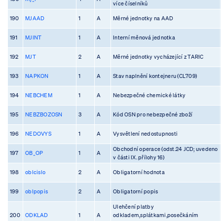
více číselníků
190
MJAAD
1
A
Měrné jednotky na AAD
191
MJINT
1
A
Interní měnová jednotka
192
MJT
2
A
Měrné jednotky vycházející z TARIC
193
NAPKON
1
A
Stav naplnění kontejneru (CL709)
194
NEBCHEM
1
A
Nebezpečné chemické látky
195
NEBZBOZOSN
3
A
Kód OSN pro nebezpečné zboží
196
NEDOVYS
1
A
Vysvětlení nedostupnosti
Obchodní operace (odst.24 JCD; uvedeno
197
OB_OP
1
A
v části IX. přílohy 16)
198
oblcislo
2
A
Obligatorní hodnota
199
oblpopis
2
A
Obligatorní popis
Ulehčení platby
200
ODKLAD
1
A
odkladem,splátkami,posečkáním