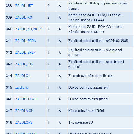
Zajištění cel. dluhu pro jiné režimy než
338
ZAJDL_JRT
4
A
tranzit
Kombinace ZAJDL,POV_CO a textu
339
ZAJDL_KO
2
A
Záruční listina (JCD44)
Kombinace ZAJDL,POV_CO a textu
340
ZAJDL_KO_NCTS
1
A
Záruční listina (JCD44)
341
ZAJDL_SGRN
1
A
Zajištení celního dluhu - s GRN (CL286)
Zajištení celního dluhu - s referencí
342
ZAJDL_SREF
1
A
(CL076)
Zajištení celního dluhu - spol. tranzit
343
ZAJDL_STR
1
A
(CL229)
344
ZAJDLCJ
1
A
Způsob uvolnění celní jistoty
345
zajdlchb
1
A
Důvod odmítnutí zajištění
346
ZAJDLCHB2
1
A
Důvod odmítnutí zajištění
347
ZAJDLMON
1
A
Kód sledování zajištění
348
ZAJDLOPE
1
A
Typ operace EU
349
ZAJDLOPUP
1
A
Upřesnění typu operace EU