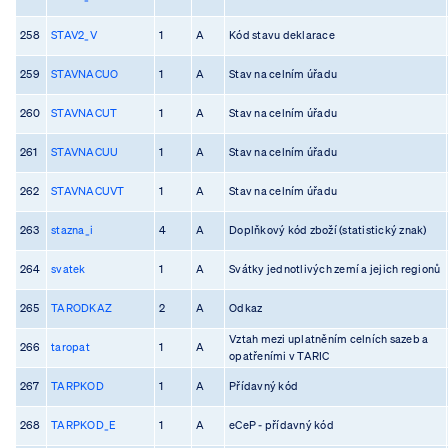
258
STAV2_V
1
A
Kód stavu deklarace
259
STAVNACUO
1
A
Stav na celním úřadu
260
STAVNACUT
1
A
Stav na celním úřadu
261
STAVNACUU
1
A
Stav na celním úřadu
262
STAVNACUVT
1
A
Stav na celním úřadu
263
stazna_i
4
A
Doplňkový kód zboží (statistický znak)
264
svatek
1
A
Svátky jednotlivých zemí a jejich regionů
265
TARODKAZ
2
A
Odkaz
Vztah mezi uplatněním celních sazeb a
266
taropat
1
A
opatřeními v TARIC
267
TARPKOD
1
A
Přídavný kód
268
TARPKOD_E
1
A
eCeP - přídavný kód