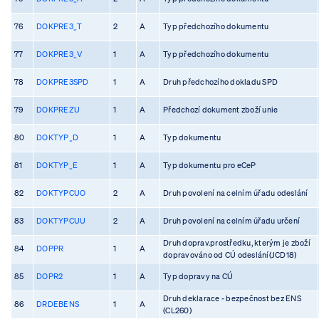
76
DOKPRE3_T
2
A
Typ předchozího dokumentu
77
DOKPRE3_V
1
A
Typ předchozího dokumentu
78
DOKPRE3SPD
1
A
Druh předchozího dokladu SPD
79
DOKPREZU
1
A
Předchozí dokument zboží unie
80
DOKTYP_D
1
A
Typ dokumentu
81
DOKTYP_E
1
A
Typ dokumentu pro eCeP
82
DOKTYPCUO
2
A
Druh povolení na celním úřadu odeslání
83
DOKTYPCUU
2
A
Druh povolení na celním úřadu určení
Druh doprav.prostředku, kterým je zboží
84
DOPPR
1
A
dopravováno od CÚ odeslání(JCD18)
85
DOPR2
1
A
Typ dopravy na CÚ
Druh deklarace - bezpečnost bez ENS
86
DRDEBENS
1
A
(CL260)