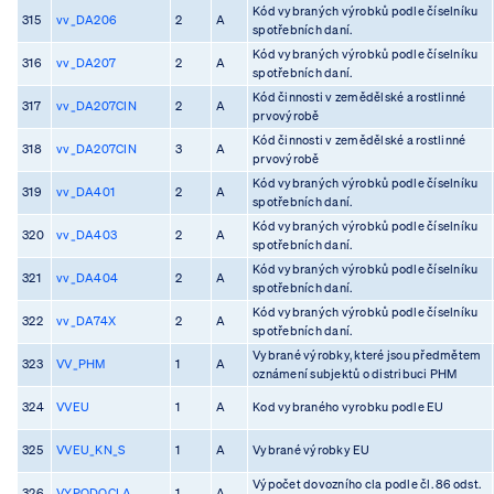
Kód vybraných výrobků podle číselníku
315
vv_DA206
2
A
spotřebních daní.
Kód vybraných výrobků podle číselníku
316
vv_DA207
2
A
spotřebních daní.
Kód činnosti v zemědělské a rostlinné
317
vv_DA207CIN
2
A
prvovýrobě
Kód činnosti v zemědělské a rostlinné
318
vv_DA207CIN
3
A
prvovýrobě
Kód vybraných výrobků podle číselníku
319
vv_DA401
2
A
spotřebních daní.
Kód vybraných výrobků podle číselníku
320
vv_DA403
2
A
spotřebních daní.
Kód vybraných výrobků podle číselníku
321
vv_DA404
2
A
spotřebních daní.
Kód vybraných výrobků podle číselníku
322
vv_DA74X
2
A
spotřebních daní.
Vybrané výrobky, které jsou předmětem
323
VV_PHM
1
A
oznámení subjektů o distribuci PHM
324
VVEU
1
A
Kod vybraného vyrobku podle EU
325
VVEU_KN_S
1
A
Vybrané výrobky EU
Výpočet dovozního cla podle čl. 86 odst.
326
VYPODOCLA
1
A