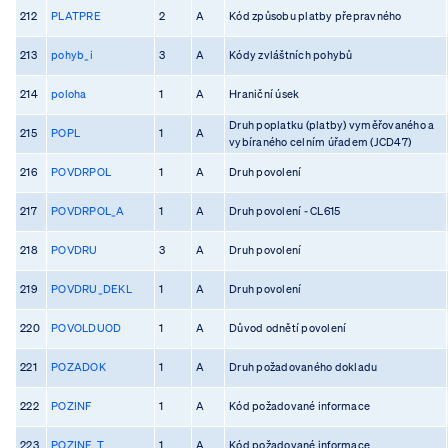
212
PLATPRE
2
A
Kód způsobu platby přepravného
213
pohyb_i
3
A
Kódy zvláštních pohybů
214
poloha
1
A
Hraniční úsek
Druh poplatku (platby) vyměřovaného a
215
POPL
1
A
vybíraného celním úřadem (JCD47)
216
POVDRPOL
1
A
Druh povolení
217
POVDRPOL_A
1
A
Druh povolení - CL615
218
POVDRU
3
A
Druh povolení
219
POVDRU_DEKL
1
A
Druh povolení
220
POVOLDUOD
1
A
Důvod odnětí povolení
221
POZADOK
1
A
Druh požadovaného dokladu
222
POZINF
1
A
Kód požadované informace
223
POZINF_T
1
A
Kód požadované informace