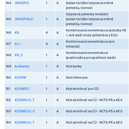
144
JMODPIS
1
A
(sklad=zvláštní odpisová měrná
jednotka, licence)
Odpisová jednotka množství
145
JMODPISLIC
1
A
(sklad=zvláštní odpisová měrná
jednotka, licence)
Kombinovaná nomenklatura (položka HS
146
KN
4
A
+ dvě další místa {přebíráno z EU})
Kombinovaná nomenklatura (pro
147
kn_i
4
A
Intrastat)
Kombinovaná nomenklatura
148
KN_S
1
A
(podmnožina pro spotřební daně)
149
kodbanky
1
A
Kód banky
150
KODINF
1
A
Kód informace
151
KODMCCI
1
A
Kód odmítnutí pro CCI
152
KODMCUO_T
1
A
Kód odmítnutí na CÚ - NCTS-P5 a AES
153
KODMCUO_V
1
A
Kód odmítnutí na CÚ - NCTS-P5 a AES
154
KODMCUU_T
1
A
Kód odmítnutí na CÚ - NCTS-P5 a AES