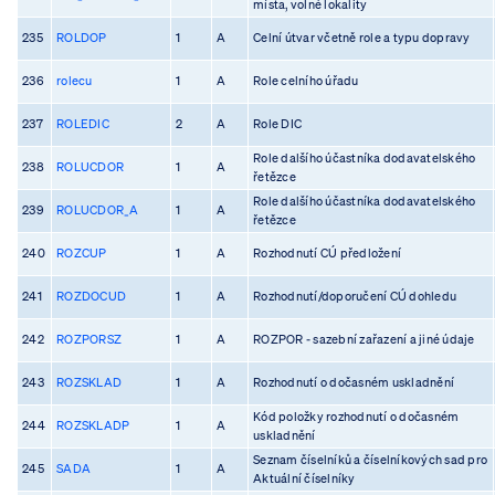
místa, volné lokality
235
ROLDOP
1
A
Celní útvar včetně role a typu dopravy
236
rolecu
1
A
Role celního úřadu
237
ROLEDIC
2
A
Role DIC
Role dalšího účastníka dodavatelského
238
ROLUCDOR
1
A
řetězce
Role dalšího účastníka dodavatelského
239
ROLUCDOR_A
1
A
řetězce
240
ROZCUP
1
A
Rozhodnutí CÚ předložení
241
ROZDOCUD
1
A
Rozhodnutí/doporučení CÚ dohledu
242
ROZPORSZ
1
A
ROZPOR - sazební zařazení a jiné údaje
243
ROZSKLAD
1
A
Rozhodnutí o dočasném uskladnění
Kód položky rozhodnutí o dočasném
244
ROZSKLADP
1
A
uskladnění
Seznam číselníků a číselníkových sad pro
245
SADA
1
A
Aktuální číselníky