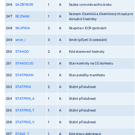
246
SAZBYBOR
1
A
Sazba vyrovnávacího úroku
Seznam číselníků a číselníkových sad pro
247
SEZNAM
1
A
Aktuální číselníky
248
SKUPINA
2
A
Skupina v ECR zprávách
249
smer_i
3
A
Směr (přijetí či odeslání)
250
STAHOD
2
A
Kód stanovení hodnoty
251
STAKOCUD
1
A
Stav kontroly na CÚ dohledu
252
STATPMAN
1
A
Stav položky manifestu
253
STATPRIS
2
A
Státní příslušnost
254
STATPRIS_A
1
A
Státní příslušnost
255
STATPRIS_T
1
A
Státní příslušnost
256
STATPRIS_V
1
A
Státní příslušnost
257
STAV2_T
1
A
Kód stavu deklarace