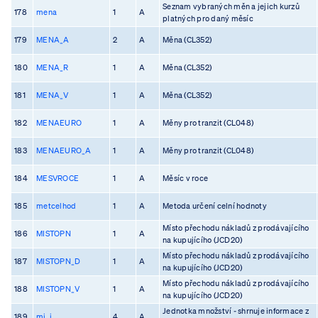
Seznam vybraných měn a jejich kurzů
178
mena
1
A
platných pro daný měsíc
179
MENA_A
2
A
Měna (CL352)
180
MENA_R
1
A
Měna (CL352)
181
MENA_V
1
A
Měna (CL352)
182
MENAEURO
1
A
Měny pro tranzit (CL048)
183
MENAEURO_A
1
A
Měny pro tranzit (CL048)
184
MESVROCE
1
A
Měsíc v roce
185
metcelhod
1
A
Metoda určení celní hodnoty
Místo přechodu nákladů z prodávajícího
186
MISTOPN
1
A
na kupujícího (JCD20)
Místo přechodu nákladů z prodávajícího
187
MISTOPN_D
1
A
na kupujícího (JCD20)
Místo přechodu nákladů z prodávajícího
188
MISTOPN_V
1
A
na kupujícího (JCD20)
Jednotka množství - shrnuje informace z
189
mj_i
4
A