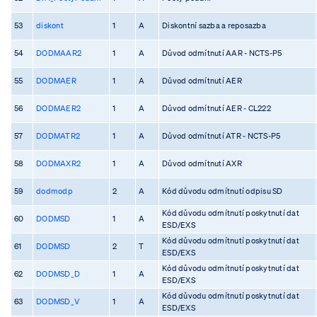
53
diskont
1
A
Diskontní sazba a reposazba
54
DODMAAR2
1
A
Důvod odmítnutí AAR - NCTS-P5
55
DODMAER
1
A
Důvod odmítnutí AER
56
DODMAER2
1
A
Důvod odmítnutí AER - CL222
57
DODMATR2
1
A
Důvod odmítnutí ATR - NCTS-P5
58
DODMAXR2
1
A
Důvod odmítnutí AXR
59
dodmodp
2
A
Kód důvodu odmítnutí odpisu SD
Kód důvodu odmítnutí poskytnutí dat
60
DODMSD
1
A
ESD/EXS
Kód důvodu odmítnutí poskytnutí dat
61
DODMSD
2
T
ESD/EXS
Kód důvodu odmítnutí poskytnutí dat
62
DODMSD_D
1
A
ESD/EXS
Kód důvodu odmítnutí poskytnutí dat
63
DODMSD_V
1
A
ESD/EXS