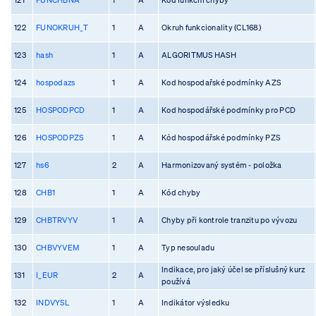
122
FUNOKRUH_T
1
A
Okruh funkcionality (CL168)
123
hash
1
A
ALGORITMUS HASH
124
hospodazs
1
A
Kod hospodařské podmínky AZS
125
HOSPODPCD
1
A
Kod hospodářské podmínky pro PCD
126
HOSPODPZS
1
A
Kód hospodářské podmínky PZS
127
hs6
2
A
Harmonizovaný systém - položka
128
CHB1
1
A
Kód chyby
129
CHBTRVYV
1
A
Chyby při kontrole tranzitu po vývozu
130
CHBVYVEM
1
A
Typ nesouladu
Indikace, pro jaký účel se příslušný kurz
131
I_EUR
2
A
používá
132
INDVYSL
1
A
Indikátor výsledku