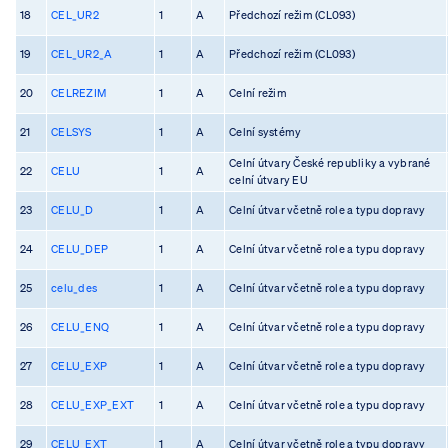
18
CEL_UR2
1
A
Předchozí režim (CL093)
19
CEL_UR2_A
1
A
Předchozí režim (CL093)
20
CELREZIM
1
A
Celní režim
21
CELSYS
1
A
Celní systémy
Celní útvary České republiky a vybrané
22
CELU
1
A
celní útvary EU
23
CELU_D
1
A
Celní útvar včetně role a typu dopravy
24
CELU_DEP
1
A
Celní útvar včetně role a typu dopravy
25
celu_des
1
A
Celní útvar včetně role a typu dopravy
26
CELU_ENQ
1
A
Celní útvar včetně role a typu dopravy
27
CELU_EXP
1
A
Celní útvar včetně role a typu dopravy
28
CELU_EXP_EXT
1
A
Celní útvar včetně role a typu dopravy
29
CELU_EXT
1
A
Celní útvar včetně role a typu dopravy