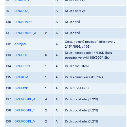
99
DRUDO2_T
1
A
Druh dopravy
100
DRUHDANE
1
A
Druh daně
101
DRUHDANE_A
2
A
Druh daně
Odst. 1, druhý pododdíl (dle novely
102
druhjsd
1
A
2454/1993, př. 38)
Druh licence z odst. 44 JSD (jsou
103
DRUHLIC
6
A
popsány ve vyhl. 199/2004 Sb.)
104
DRUHPRO
1
A
Druh propuštění
105
DRUKOM
1
A
Druh komunikace (CL707)
106
DRUMOD
1
A
Druh modifikace
107
DRUPODKL_A
4
A
Druh podkladu (CL213)
108
DRUPODKL_T
2
A
Druh podkladu (CL213)
109
DRUPODKL_V
2
A
Druh podkladu (CL213)