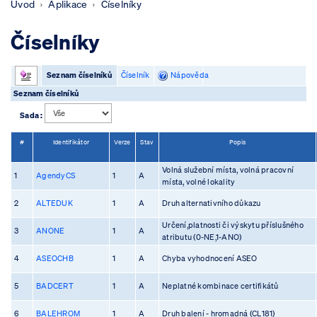
Úvod
Aplikace
Číselníky
Číselníky
Seznam číselníků
Číselník
Nápověda
Seznam číselníků
Sada :
#
Identifikátor
Verze
Stav
Popis
Volná služební místa, volná pracovní
1
AgendyCS
1
A
místa, volné lokality
2
ALTEDUK
1
A
Druh alternativního důkazu
Určení,platnosti či výskytu příslušného
3
ANONE
1
A
atributu (0-NE,1-ANO)
4
ASEOCHB
1
A
Chyba vyhodnocení ASEO
5
BADCERT
1
A
Neplatné kombinace certifikátů
6
BALEHROM
1
A
Druh balení - hromadná (CL181)