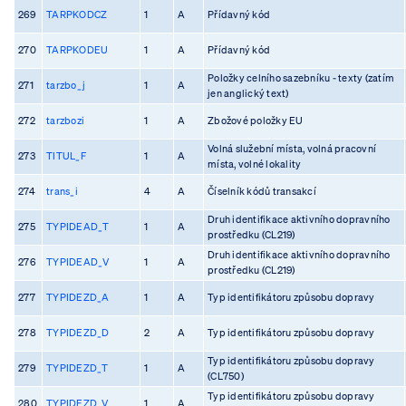
269
TARPKODCZ
1
A
Přídavný kód
270
TARPKODEU
1
A
Přídavný kód
Položky celního sazebníku - texty (zatím
271
tarzbo_j
1
A
jen anglický text)
272
tarzbozi
1
A
Zbožové položky EU
Volná služební místa, volná pracovní
273
TITUL_F
1
A
místa, volné lokality
274
trans_i
4
A
Číselník kódů transakcí
Druh identifikace aktivního dopravního
275
TYPIDEAD_T
1
A
prostředku (CL219)
Druh identifikace aktivního dopravního
276
TYPIDEAD_V
1
A
prostředku (CL219)
277
TYPIDEZD_A
1
A
Typ identifikátoru způsobu dopravy
278
TYPIDEZD_D
2
A
Typ identifikátoru způsobu dopravy
Typ identifikátoru způsobu dopravy
279
TYPIDEZD_T
1
A
(CL750)
Typ identifikátoru způsobu dopravy
280
TYPIDEZD_V
1
A