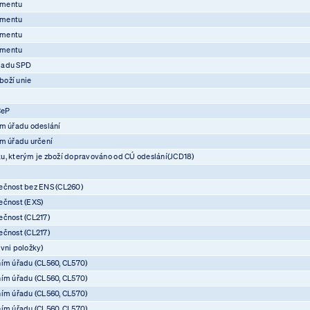
umentu
umentu
umentu
umentu
ladu SPD
boží unie
CeP
ím úřadu odeslání
ím úřadu určení
u, kterým je zboží dopravováno od CÚ odeslání(JCD18)
ečnost bez ENS (CL260)
ečnost (EXS)
ečnost (CL217)
ečnost (CL217)
vni položky)
ním úřadu (CL560, CL570)
ním úřadu (CL560, CL570)
ním úřadu (CL560, CL570)
ním úřadu (CL560, CL570)