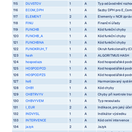
115
DUVSTOV
1
A
Typ odůvodnění rozhod
116
ECOM_DPH
1
A
Sazby DPH pro E_Co
117
ELEMENT
2
A
Elementy v NCR zprá
118
FINU
1
A
Finanční úřady
119
FUNCHB
1
A
Kód funkční chyby
120
FUNCHB_A
1
A
Kód funkční chyby
121
FUNCHBNA
1
A
Kód funkční chyby
122
FUNOKRUH_T
1
A
Okruh funkcionality (C
123
hash
1
A
ALGORITMUS HASH
124
hospodazs
1
A
Kod hospodařské pod
125
HOSPODPCD
1
A
Kod hospodářské pod
126
HOSPODPZS
1
A
Kód hospodářské pod
127
hs6
2
A
Harmonizovaný systém
128
CHB1
1
A
Kód chyby
129
CHBTRVYV
1
A
Chyby při kontrole tra
130
CHBVYVEM
1
A
Typ nesouladu
131
I_EUR
2
A
Indikace, pro jaký účel
132
INDVYSL
1
A
Indikátor výsledku
133
INTERVENCE
1
A
Kód celní intervence
134
jazyk
2
A
Jazyk