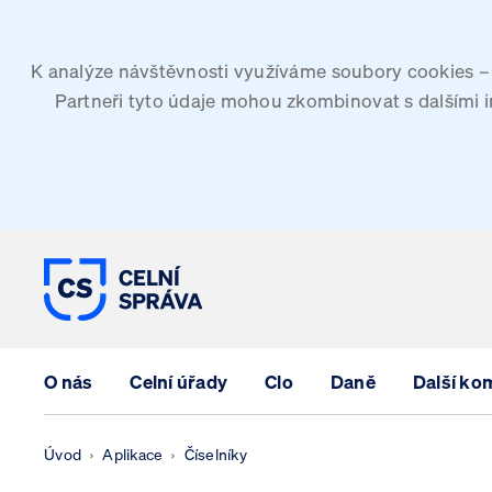
K analýze návštěvnosti využíváme soubory cookies – G
Partneři tyto údaje mohou zkombinovat s dalšími inf
CELNÍ SPRÁVA ČESKÉ REPUBLIK
O nás
Celní úřady
Clo
Daně
Další ko
Úvod
Aplikace
Číselníky