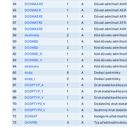
54
DODMAAR2
1
A
Důvod odmítnutí AAR
55
DODMAER
1
A
Důvod odmítnutí AER
56
DODMAER2
1
A
Důvod odmítnutí AER 
57
DODMATR2
1
A
Důvod odmítnutí ATR 
58
DODMAXR2
1
A
Důvod odmítnutí AXR
59
dodmodp
2
A
Kód důvodu odmítnutí
60
DODMSD
1
A
Kód důvodu odmítnutí
61
DODMSD
2
T
Kód důvodu odmítnutí
62
DODMSD_D
1
A
Kód důvodu odmítnutí
63
DODMSD_V
1
A
Kód důvodu odmítnutí
64
dodmuko
1
A
Kód důvodu odmítnutí 
65
dodp
6
A
Dodací podmínky
66
dodp_i
2
A
Dodací podmínky
67
DODPTYP_A
1
A
Druh dodatkového pro
68
DODPTYP_T
1
A
Druh dodatkového pro
69
DODPTYP_V
1
A
Druh dodatkového pro
70
DODPTYP2_V
1
A
Dodatečný druh dodat
71
DODPTYP3_V
1
A
Souhrnný druh dodatko
72
DOKKAT
1
A
Kategorie předchozíh
73
DOKPRE
4
A
Typ předchozího dok