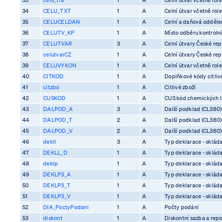
34
CELU_TXT
1
A
Celní útvar včetně rol
35
CELUCELDAN
1
A
Celní a daňová odděle
36
CELUTV_KP
1
A
Místo odběru kontrolní
37
CELUTVAR
3
A
Celní útvary České rep
38
celutvarCZ
1
A
Celní útvary České rep
39
CELUVYKON
1
A
Celní útvar včetně rol
40
CITKOD
1
A
Doplňkové kódy citliv
41
citzbo
1
A
Citlivé zboží
42
CUSKOD
1
A
CUS kód chemických l
43
DALPOD_A
3
A
Další podklad (CL380)
44
DALPOD_T
2
A
Další podklad (CL380)
45
DALPOD_V
2
A
Další podklad (CL380)
46
dekll
3
A
Typ deklarace - skláda
47
DEKLL_D
1
A
Typ deklarace - skláda
48
deklp
1
A
Typ deklarace - skláda
49
DEKLP3_A
1
A
Typ deklarace - skláda
50
DEKLP3_T
1
A
Typ deklarace - skláda
51
DEKLP3_V
1
A
Typ deklarace - skláda
52
DIA_PoctyPodani
1
A
Počty podání
53
diskont
1
A
Diskontní sazba a rep