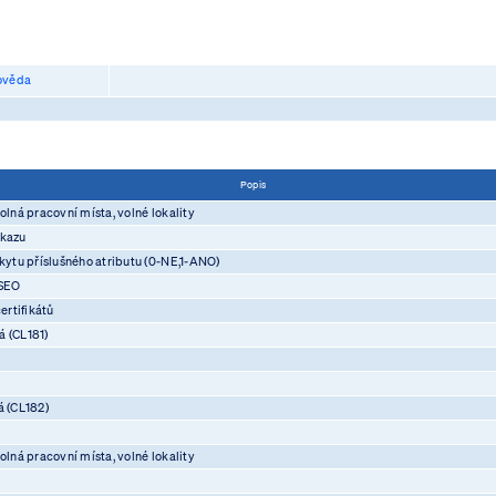
věda
Popis
olná pracovní místa, volné lokality
ůkazu
skytu příslušného atributu (0-NE,1-ANO)
ASEO
rtifikátů
á (CL181)
á (CL182)
olná pracovní místa, volné lokality