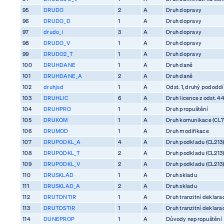
95
DRUDO
2
A
Druh dopravy
96
DRUDO_D
1
A
Druh dopravy
97
drudo_i
3
A
Druh dopravy
98
DRUDO_V
1
A
Druh dopravy
99
DRUDO2_T
1
A
Druh dopravy
100
DRUHDANE
1
A
Druh daně
101
DRUHDANE_A
2
A
Druh daně
102
druhjsd
1
A
Odst. 1, druhý pododdíl
103
DRUHLIC
6
A
Druh licence z odst. 4
104
DRUHPRO
1
A
Druh propuštění
105
DRUKOM
1
A
Druh komunikace (CL7
106
DRUMOD
1
A
Druh modifikace
107
DRUPODKL_A
4
A
Druh podkladu (CL213
108
DRUPODKL_T
2
A
Druh podkladu (CL213
109
DRUPODKL_V
2
A
Druh podkladu (CL213
110
DRUSKLAD
1
A
Druh skladu
111
DRUSKLAD_A
2
A
Druh skladu
112
DRUTDNTIR
1
A
Druh tranzitní deklara
113
DRUTDSTIR
1
A
Druh tranzitní deklara
114
DUNEPROP
1
A
Důvody nepropuštění