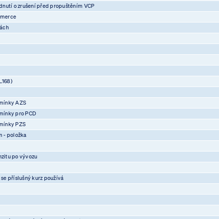
nutí o zrušení před propuštěním VCP
mmerce
vách
L168)
mínky AZS
mínky pro PCD
mínky PZS
 - položka
nzitu po vývozu
 se příslušný kurz používá