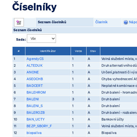
Číselníky
Seznam číselníků
Číselník
Nápo
Seznam číselníků
Sada :
#
Identifikátor
Verze
Stav
1
AgendyCS
1
A
Volná služební místa, v
2
ALTEDUK
1
A
Druh alternativního d
3
ANONE
1
A
Určení,platnosti či vý
4
ASEOCHB
1
A
Chyba vyhodnocení 
5
BADCERT
1
A
Neplatné kombinace ce
6
BALEHROM
1
A
Druh balení - hromadn
7
BALENI
3
A
Druh balení
8
BALENI_S
1
A
Druh balení
9
BALEROZB
1
A
Druh balení - rozbalen
10
BAN_UCTY
1
A
Bankovní účty
11
BEZP_SBORY_F
1
A
Volná služební místa, v
12
biopaliva
1
A
Biopaliva