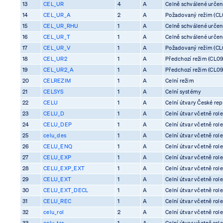
13
CEL_UR
4
A
Celně schválené určení 
14
CEL_UR_A
2
A
Požadovaný režim (CL0
15
CEL_UR_RHU
1
A
Celně schválené určení 
16
CEL_UR_T
1
A
Celně schválené určení 
17
CEL_UR_V
1
A
Požadovaný režim (CL0
18
CEL_UR2
1
A
Předchozí režim (CL09
19
CEL_UR2_A
1
A
Předchozí režim (CL09
20
CELREZIM
1
A
Celní režim
21
CELSYS
1
A
Celní systémy
22
CELU
1
A
Celní útvary České rep
23
CELU_D
1
A
Celní útvar včetně rol
24
CELU_DEP
1
A
Celní útvar včetně rol
25
celu_des
1
A
Celní útvar včetně rol
26
CELU_ENQ
1
A
Celní útvar včetně rol
27
CELU_EXP
1
A
Celní útvar včetně rol
28
CELU_EXP_EXT
1
A
Celní útvar včetně rol
29
CELU_EXT
1
A
Celní útvar včetně rol
30
CELU_EXT_DECL
1
A
Celní útvar včetně rol
31
CELU_REC
1
A
Celní útvar včetně rol
32
celu_rol
2
A
Celní útvar včetně rol
33
celu_tra
1
A
Celní útvar včetně rol