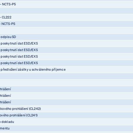
 - NCTS-P5
- CL222
- NCTS-P5
 odpisu SD
 poskytnutí dat ESD/EXS
 poskytnutí dat ESD/EXS
 poskytnutí dat ESD/EXS
 poskytnutí dat ESD/EXS
předložení zásilky u schváleného příjemce
hlášení
hlášení
hlášení
kového prohlášení (CL242)
vého prohlášení (CL241)
o dokladu
umentu