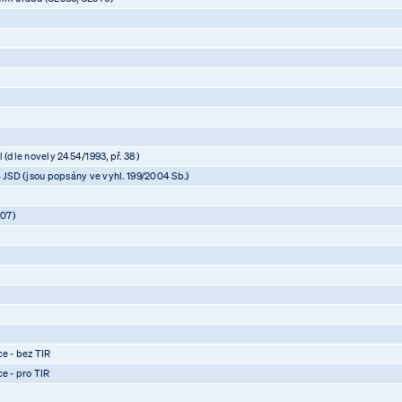
 (dle novely 2454/1993, př. 38)
4 JSD (jsou popsány ve vyhl. 199/2004 Sb.)
07)
)
)
)
ce - bez TIR
ce - pro TIR