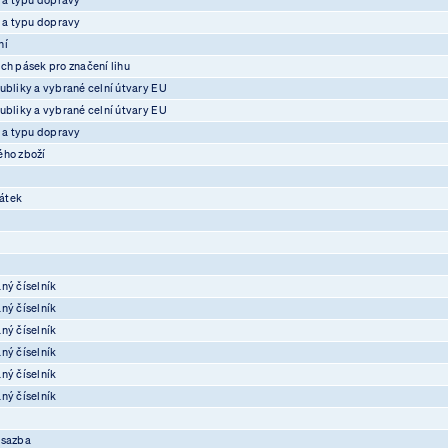
e a typu dopravy
ní
ch pásek pro značení lihu
ubliky a vybrané celní útvary EU
ubliky a vybrané celní útvary EU
e a typu dopravy
ého zboží
átek
ný číselník
ný číselník
ný číselník
ný číselník
ný číselník
ný číselník
osazba