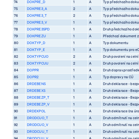
74
DOKPRE_D
1
A
Typ předchozího dok
75
DOKPRE3_A
2
A
Typ předchozího dok
76
DOKPRE3_T
2
A
Typ předchozího dok
77
DOKPRE3_V
1
A
Typ předchozího dok
78
DOKPRE3SPD
1
A
Druh předchozího dok
79
DOKPREZU
1
A
Předchozí dokument z
80
DOKTYP_D
1
A
Typ dokumentu
81
DOKTYP_E
1
A
Typ dokumentu pro e
82
DOKTYPCUO
2
A
Druh povolení na celn
83
DOKTYPCUU
2
A
Druh povolení na celn
84
DOPPR
1
A
Druh doprav.prostředk
85
DOPR2
1
A
Typ dopravy na CÚ
86
DRDEBENS
1
A
Druh deklarace - bezp
87
DRDEBEXS
1
A
Druh deklarace - Bezp
88
DRDEBEZP_T
1
A
Druh deklarace - Bezp
89
DRDEBEZP_V
1
A
Druh deklarace - Bezp
90
DRDEKPOL
1
A
Druh deklarace (na úro
91
DRODCUO_T
1
A
Druh odmítnutí na cel
92
DRODCUO_V
1
A
Druh odmítnutí na cel
93
DRODCUU_T
1
A
Druh odmítnutí na cel
94
DRODCUU_V
1
A
Druh odmítnutí na cel