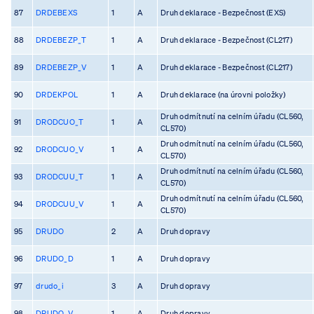
87
DRDEBEXS
1
A
Druh deklarace - Bezpečnost (EXS)
88
DRDEBEZP_T
1
A
Druh deklarace - Bezpečnost (CL217)
89
DRDEBEZP_V
1
A
Druh deklarace - Bezpečnost (CL217)
90
DRDEKPOL
1
A
Druh deklarace (na úrovni položky)
Druh odmítnutí na celním úřadu (CL560,
91
DRODCUO_T
1
A
CL570)
Druh odmítnutí na celním úřadu (CL560,
92
DRODCUO_V
1
A
CL570)
Druh odmítnutí na celním úřadu (CL560,
93
DRODCUU_T
1
A
CL570)
Druh odmítnutí na celním úřadu (CL560,
94
DRODCUU_V
1
A
CL570)
95
DRUDO
2
A
Druh dopravy
96
DRUDO_D
1
A
Druh dopravy
97
drudo_i
3
A
Druh dopravy
98
DRUDO_V
1
A
Druh dopravy