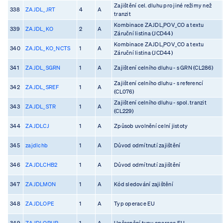
Zajištění cel. dluhu pro jiné režimy než
338
ZAJDL_JRT
4
A
tranzit
Kombinace ZAJDL,POV_CO a textu
339
ZAJDL_KO
2
A
Záruční listina (JCD44)
Kombinace ZAJDL,POV_CO a textu
340
ZAJDL_KO_NCTS
1
A
Záruční listina (JCD44)
341
ZAJDL_SGRN
1
A
Zajištení celního dluhu - s GRN (CL286)
Zajištení celního dluhu - s referencí
342
ZAJDL_SREF
1
A
(CL076)
Zajištení celního dluhu - spol. tranzit
343
ZAJDL_STR
1
A
(CL229)
344
ZAJDLCJ
1
A
Způsob uvolnění celní jistoty
345
zajdlchb
1
A
Důvod odmítnutí zajištění
346
ZAJDLCHB2
1
A
Důvod odmítnutí zajištění
347
ZAJDLMON
1
A
Kód sledování zajištění
348
ZAJDLOPE
1
A
Typ operace EU
349
ZAJDLOPUP
1
A
Upřesnění typu operace EU