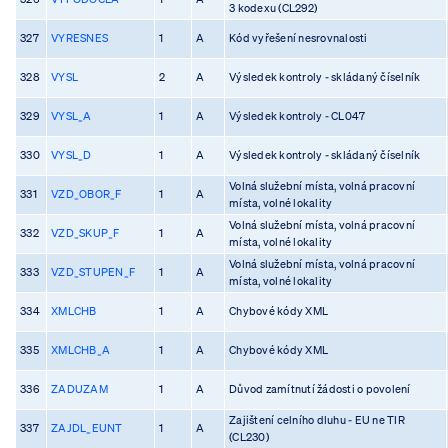
3 kodexu (CL292)
327
VYRESNES
1
A
Kód vyřešení nesrovnalosti
328
VYSL
2
A
Výsledek kontroly - skládaný číselník
329
VYSL_A
1
A
Výsledek kontroly - CL047
330
VYSL_D
1
A
Výsledek kontroly - skládaný číselník
Volná služební místa, volná pracovní
331
VZD_OBOR_F
1
A
místa, volné lokality
Volná služební místa, volná pracovní
332
VZD_SKUP_F
1
A
místa, volné lokality
Volná služební místa, volná pracovní
333
VZD_STUPEN_F
1
A
místa, volné lokality
334
XMLCHB
1
A
Chybové kódy XML
335
XMLCHB_A
1
A
Chybové kódy XML
336
ZADUZAM
1
A
Důvod zamítnutí žádosti o povolení
Zajištení celního dluhu - EU ne TIR
337
ZAJDL_EUNT
1
A
(CL230)