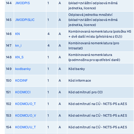
144
JMODPIS
1
A
(sklad=zvláštní odpisová měrná
jednotka, licence)
Odpisová jednotka množství
145
JMODPISLIC
1
A
(sklad=zvláštní odpisová měrná
jednotka, licence)
Kombinovaná nomenklatura (položka HS
146
KN
4
A
+ dvě další místa {přebíráno z EU})
Kombinovaná nomenklatura (pro
147
kn_i
4
A
Intrastat)
Kombinovaná nomenklatura
148
KN_S
1
A
(podmnožina pro spotřební daně)
149
kodbanky
1
A
Kód banky
150
KODINF
1
A
Kód informace
151
KODMCCI
1
A
Kód odmítnutí pro CCI
152
KODMCUO_T
1
A
Kód odmítnutí na CÚ - NCTS-P5 a AES
153
KODMCUO_V
1
A
Kód odmítnutí na CÚ - NCTS-P5 a AES
154
KODMCUU_T
1
A
Kód odmítnutí na CÚ - NCTS-P5 a AES