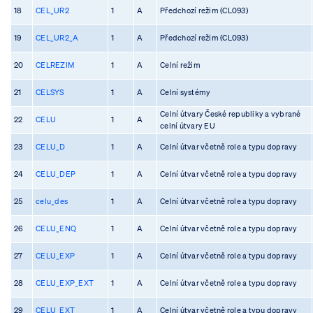
18
CEL_UR2
1
A
Předchozí režim (CL093)
19
CEL_UR2_A
1
A
Předchozí režim (CL093)
20
CELREZIM
1
A
Celní režim
21
CELSYS
1
A
Celní systémy
Celní útvary České republiky a vybrané
22
CELU
1
A
celní útvary EU
23
CELU_D
1
A
Celní útvar včetně role a typu dopravy
24
CELU_DEP
1
A
Celní útvar včetně role a typu dopravy
25
celu_des
1
A
Celní útvar včetně role a typu dopravy
26
CELU_ENQ
1
A
Celní útvar včetně role a typu dopravy
27
CELU_EXP
1
A
Celní útvar včetně role a typu dopravy
28
CELU_EXP_EXT
1
A
Celní útvar včetně role a typu dopravy
29
CELU_EXT
1
A
Celní útvar včetně role a typu dopravy