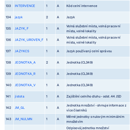
133
INTERVENCE
1
A
Kód celní intervence
134
jazyk
2
A
Jazyk
Volná služební místa, volná pracovní
135
JAZYK_F
1
A
místa, volné lokality
Volná služební místa, volná pracovní
136
JAZYK_UROVEN_F
1
A
místa, volné lokality
137
JAZYKCS
1
A
Jazyk používaný celní správou
138
JEDNOTKA_A
2
A
Jednotka (CL349)
139
JEDNOTKA_R
1
A
Jednotka (CL349)
140
JEDNOTKA_V
1
A
Jednotka (CL349)
141
jistota
1
A
Zajištění celního dluhu - odst. 44 JSD
Jednotka množství - shrnuje informace z
142
JM_GL
1
A
více číselníků
Měrné jednotky s nulovým minimálním
143
JM_NULMN
1
A
množstvím
Odpisová jednotka množství