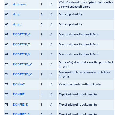
Kód důvodu odmítnutí předložení zásilky
64
dodmuko
1
A
u schváleného příjemce
65
dodp
6
A
Dodací podmínky
66
dodp_i
2
A
Dodací podmínky
67
DODPTYP_A
1
A
Druh dodatkového prohlášení
68
DODPTYP_T
1
A
Druh dodatkového prohlášení
69
DODPTYP_V
1
A
Druh dodatkového prohlášení
Dodatečný druh dodatkového prohlášení
70
DODPTYP2_V
1
A
(CL242)
Souhrnný druh dodatkového prohlášení
71
DODPTYP3_V
1
A
(CL241)
72
DOKKAT
1
A
Kategorie předchozího dokladu
73
DOKPRE
4
A
Typ předchozího dokumentu
74
DOKPRE_D
1
A
Typ předchozího dokumentu
75
DOKPRE3_A
2
A
Typ předchozího dokumentu