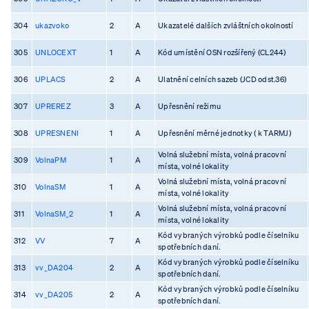
304
ukazvoko
2
A
Ukazatelé dalších zvláštních okolností
305
UNLOCEXT
1
A
Kód umístění OSN rozšířený (CL244)
306
UPLACS
2
A
Ulatnění celních sazeb (JCD odst.36)
307
UPREREZ
3
A
Upřesnění režimu
308
UPRESNENI
1
A
Upřesnění měrné jednotky ( k TARMJ)
Volná služební místa, volná pracovní
309
VolnaPM
1
A
místa, volné lokality
Volná služební místa, volná pracovní
310
VolnaSM
1
A
místa, volné lokality
Volná služební místa, volná pracovní
311
VolnaSM_2
1
A
místa, volné lokality
Kód vybraných výrobků podle číselníku
312
VV
7
A
spotřebních daní.
Kód vybraných výrobků podle číselníku
313
vv_DA204
2
A
spotřebních daní.
Kód vybraných výrobků podle číselníku
314
vv_DA205
2
A
spotřebních daní.