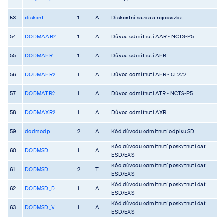
53
diskont
1
A
Diskontní sazba a reposazba
54
DODMAAR2
1
A
Důvod odmítnutí AAR - NCTS-P5
55
DODMAER
1
A
Důvod odmítnutí AER
56
DODMAER2
1
A
Důvod odmítnutí AER - CL222
57
DODMATR2
1
A
Důvod odmítnutí ATR - NCTS-P5
58
DODMAXR2
1
A
Důvod odmítnutí AXR
59
dodmodp
2
A
Kód důvodu odmítnutí odpisu SD
Kód důvodu odmítnutí poskytnutí dat
60
DODMSD
1
A
ESD/EXS
Kód důvodu odmítnutí poskytnutí dat
61
DODMSD
2
T
ESD/EXS
Kód důvodu odmítnutí poskytnutí dat
62
DODMSD_D
1
A
ESD/EXS
Kód důvodu odmítnutí poskytnutí dat
63
DODMSD_V
1
A
ESD/EXS