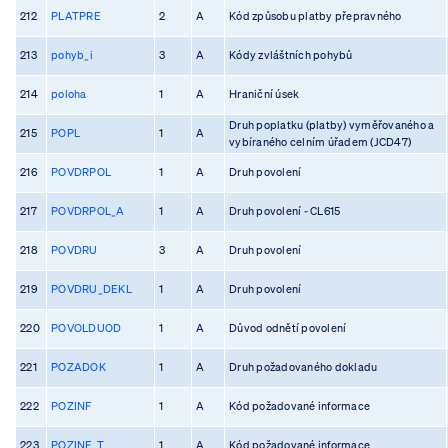
212
PLATPRE
2
A
Kód způsobu platby přepravného
213
pohyb_i
3
A
Kódy zvláštních pohybů
214
poloha
1
A
Hraniční úsek
Druh poplatku (platby) vyměřovaného a
215
POPL
1
A
vybíraného celním úřadem (JCD47)
216
POVDRPOL
1
A
Druh povolení
217
POVDRPOL_A
1
A
Druh povolení - CL615
218
POVDRU
3
A
Druh povolení
219
POVDRU_DEKL
1
A
Druh povolení
220
POVOLDUOD
1
A
Důvod odnětí povolení
221
POZADOK
1
A
Druh požadovaného dokladu
222
POZINF
1
A
Kód požadované informace
223
POZINF_T
1
A
Kód požadované informace