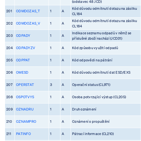
(odstavec 48 JCD)
Kód důvodu odmítnutí dotazu na zásilku
201
ODMDOZAS_T
1
A
CL184
Kód důvodu odmítnutí dotazu na zásilku
202
ODMDOZAS_V
1
A
CL184
Indikace seznamu odpadů v němž se
203
ODPADY
1
A
příslušné zboží nachází (JCD31)
204
ODPADYZV
1
A
Kód způsobu využití odpadů
205
ODPPAT
1
A
Kód odpovědi na pátrání
206
OMESD
1
A
Kód důvodu odmítnutí dat ESD/EXS
207
OPERSTAT
3
A
Operační status (CL971)
208
OSPOTVYS
1
A
Osoba potvrzující výstup (CL205)
209
OZNADRU
1
A
Druh oznámení
210
OZNAMPRO
1
A
Oznámení o propuštění
211
PATINFO
1
A
Pátrací informace (CL210)