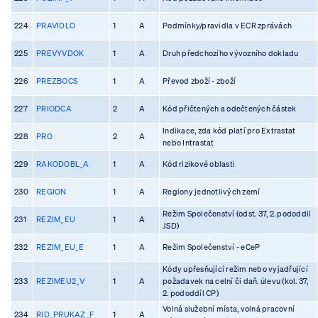
224
PRAVIDLO
1
A
Podmínky/pravidla v ECR zprávách
225
PREVYVDOK
1
A
Druh předchozího vývozního dokladu
226
PREZBOCS
1
A
Převod zboží - zboží
227
PRIODCA
2
A
Kód přičtených a odečtených částek
Indikace, zda kód platí pro Extrastat
228
PRO
2
A
nebo Intrastat
229
RAKODOBL_A
1
A
Kód rizikové oblasti
230
REGION
1
A
Regiony jednotlivých zemí
Režim Společenství (odst. 37, 2. pododdil
231
REZIM_EU
1
A
JSD)
232
REZIM_EU_E
1
A
Režim Společenství - eCeP
Kódy upřesňující režim nebo vyjadřující
233
REZIMEU2_V
1
A
požadavek na celní či daň. úlevu (kol. 37,
2. pododdíl CP)
Volná služební místa, volná pracovní
234
RID_PRUKAZ_F
1
A