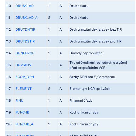
110
DRUSKLAD
1
A
Druh skladu
111
DRUSKLAD_A
2
A
Druh skladu
112
DRUTDNTIR
1
A
Druh tranzitní deklarace - bez TIR
113
DRUTDSTIR
1
A
Druh tranzitní deklarace - pro TIR
114
DUNEPROP
1
A
Důvody nepropuštění
Typ odůvodnění rozhodnutí o zrušení
115
DUVSTOV
1
A
před propuštěním VCP
116
ECOM_DPH
1
A
Sazby DPH pro E_Commerce
117
ELEMENT
2
A
Elementy v NCR zprávách
118
FINU
1
A
Finanční úřady
119
FUNCHB
1
A
Kód funkční chyby
120
FUNCHB_A
1
A
Kód funkční chyby
121
FUNCHBNA
1
A
Kód funkční chyby