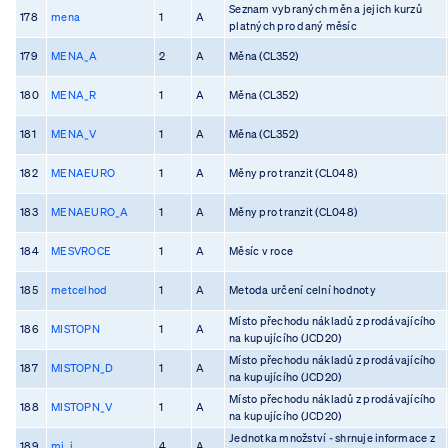
Seznam vybraných měn a jejich kurzů
178
mena
1
A
platných pro daný měsíc
179
MENA_A
2
A
Měna (CL352)
180
MENA_R
1
A
Měna (CL352)
181
MENA_V
1
A
Měna (CL352)
182
MENAEURO
1
A
Měny pro tranzit (CL048)
183
MENAEURO_A
1
A
Měny pro tranzit (CL048)
184
MESVROCE
1
A
Měsíc v roce
185
metcelhod
1
A
Metoda určení celní hodnoty
Místo přechodu nákladů z prodávajícího
186
MISTOPN
1
A
na kupujícího (JCD20)
Místo přechodu nákladů z prodávajícího
187
MISTOPN_D
1
A
na kupujícího (JCD20)
Místo přechodu nákladů z prodávajícího
188
MISTOPN_V
1
A
na kupujícího (JCD20)
Jednotka množství - shrnuje informace z
189
mj_i
4
A