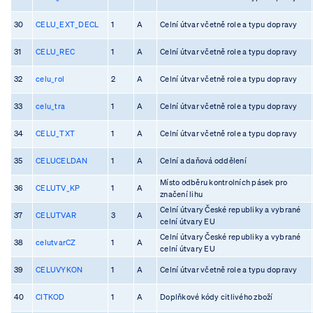
30
CELU_EXT_DECL
1
A
Celní útvar včetně role a typu dopravy
31
CELU_REC
1
A
Celní útvar včetně role a typu dopravy
32
celu_rol
2
A
Celní útvar včetně role a typu dopravy
33
celu_tra
1
A
Celní útvar včetně role a typu dopravy
34
CELU_TXT
1
A
Celní útvar včetně role a typu dopravy
35
CELUCELDAN
1
A
Celní a daňová oddělení
Místo odběru kontrolních pásek pro
36
CELUTV_KP
1
A
značení lihu
Celní útvary České republiky a vybrané
37
CELUTVAR
3
A
celní útvary EU
Celní útvary České republiky a vybrané
38
celutvarCZ
1
A
celní útvary EU
39
CELUVYKON
1
A
Celní útvar včetně role a typu dopravy
40
CITKOD
1
A
Doplňkové kódy citlivého zboží