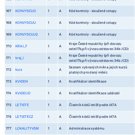
167
KONVYSCUO
1
A
Kód kontroly - sloučené vstupy
168
KONVYSCUU
1
A
Kód kontroly - sloučené vstupy
169
KONVYSCUU2
1
A
Kód kontroly - sloučené vstupy
Kraje České republiky (při dovozu
170
KRAJ_F
1
A
odst.17b,při vývozu odstavec 34b JCD)
Kraje České republiky (při dovozu
171
kraj_i
4
A
odst.17b,při vývozu odstavec 34b JCD)
Seznam vybraných měn a jejich kurzů
172
kurz
1
A
platných pro daný měsíc
173
KVIDEN
1
A
Kvalifikátor identifikace
174
KVIDEUD
1
A
Kvalifikátor identifikace události
175
LETISTE
1
A
Číselník kódů letišť podle IATA
176
LETISTECZ
1
A
Číselník kódů letišť podle IATA
177
LOKALITYVSM
1
A
Administrace systému