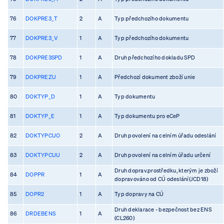
76
DOKPRE3_T
2
A
Typ předchozího dokumentu
77
DOKPRE3_V
1
A
Typ předchozího dokumentu
78
DOKPRE3SPD
1
A
Druh předchozího dokladu SPD
79
DOKPREZU
1
A
Předchozí dokument zboží unie
80
DOKTYP_D
1
A
Typ dokumentu
81
DOKTYP_E
1
A
Typ dokumentu pro eCeP
82
DOKTYPCUO
2
A
Druh povolení na celním úřadu odeslání
83
DOKTYPCUU
2
A
Druh povolení na celním úřadu určení
Druh doprav.prostředku, kterým je zboží
84
DOPPR
1
A
dopravováno od CÚ odeslání(JCD18)
85
DOPR2
1
A
Typ dopravy na CÚ
Druh deklarace - bezpečnost bez ENS
86
DRDEBENS
1
A
(CL260)