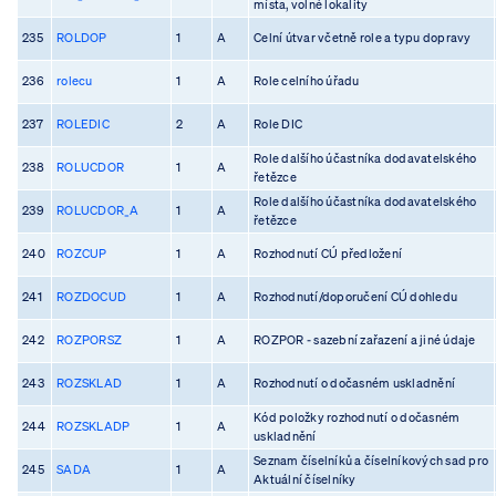
místa, volné lokality
235
ROLDOP
1
A
Celní útvar včetně role a typu dopravy
236
rolecu
1
A
Role celního úřadu
237
ROLEDIC
2
A
Role DIC
Role dalšího účastníka dodavatelského
238
ROLUCDOR
1
A
řetězce
Role dalšího účastníka dodavatelského
239
ROLUCDOR_A
1
A
řetězce
240
ROZCUP
1
A
Rozhodnutí CÚ předložení
241
ROZDOCUD
1
A
Rozhodnutí/doporučení CÚ dohledu
242
ROZPORSZ
1
A
ROZPOR - sazební zařazení a jiné údaje
243
ROZSKLAD
1
A
Rozhodnutí o dočasném uskladnění
Kód položky rozhodnutí o dočasném
244
ROZSKLADP
1
A
uskladnění
Seznam číselníků a číselníkových sad pro
245
SADA
1
A
Aktuální číselníky