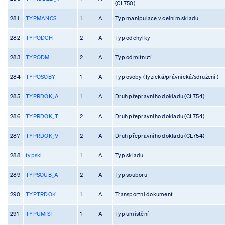
(CL750)
281
TYPMANCS
1
A
Typ manipulace v celním skladu
282
TYPODCH
2
A
Typ odchylky
283
TYPODM
2
A
Typ odmítnutí
284
TYPOSOBY
1
A
Typ osoby ( fyzická/právnická/sdružení )
285
TYPRDOK_A
1
A
Druh přepravního dokladu (CL754)
286
TYPRDOK_T
2
A
Druh přepravního dokladu (CL754)
287
TYPRDOK_V
2
A
Druh přepravního dokladu (CL754)
288
typskl
1
A
Typ skladu
289
TYPSOUB_A
2
A
Typ souboru
290
TYPTRDOK
1
A
Transportní dokument
291
TYPUMIST
1
A
Typ umístění