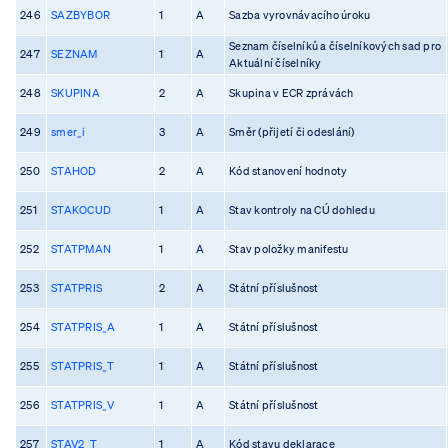
246
SAZBYBOR
1
A
Sazba vyrovnávacího úroku
Seznam číselníků a číselníkových sad pro
247
SEZNAM
1
A
Aktuální číselníky
248
SKUPINA
2
A
Skupina v ECR zprávách
249
smer_i
3
A
Směr (přijetí či odeslání)
250
STAHOD
2
A
Kód stanovení hodnoty
251
STAKOCUD
1
A
Stav kontroly na CÚ dohledu
252
STATPMAN
1
A
Stav položky manifestu
253
STATPRIS
2
A
Státní příslušnost
254
STATPRIS_A
1
A
Státní příslušnost
255
STATPRIS_T
1
A
Státní příslušnost
256
STATPRIS_V
1
A
Státní příslušnost
257
STAV2_T
1
A
Kód stavu deklarace