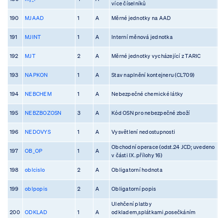
více číselníků
190
MJAAD
1
A
Měrné jednotky na AAD
191
MJINT
1
A
Interní měnová jednotka
192
MJT
2
A
Měrné jednotky vycházející z TARIC
193
NAPKON
1
A
Stav naplnění kontejneru (CL709)
194
NEBCHEM
1
A
Nebezpečné chemické látky
195
NEBZBOZOSN
3
A
Kód OSN pro nebezpečné zboží
196
NEDOVYS
1
A
Vysvětlení nedostupnosti
Obchodní operace (odst.24 JCD; uvedeno
197
OB_OP
1
A
v části IX. přílohy 16)
198
oblcislo
2
A
Obligatorní hodnota
199
oblpopis
2
A
Obligatorní popis
Ulehčení platby
200
ODKLAD
1
A
odkladem,splátkami,posečkáním