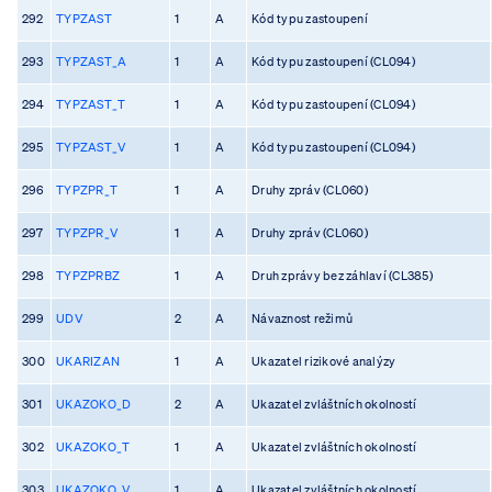
292
TYPZAST
1
A
Kód typu zastoupení
293
TYPZAST_A
1
A
Kód typu zastoupení (CL094)
294
TYPZAST_T
1
A
Kód typu zastoupení (CL094)
295
TYPZAST_V
1
A
Kód typu zastoupení (CL094)
296
TYPZPR_T
1
A
Druhy zpráv (CL060)
297
TYPZPR_V
1
A
Druhy zpráv (CL060)
298
TYPZPRBZ
1
A
Druh zprávy bez záhlaví (CL385)
299
UDV
2
A
Návaznost režimů
300
UKARIZAN
1
A
Ukazatel rizikové analýzy
301
UKAZOKO_D
2
A
Ukazatel zvláštních okolností
302
UKAZOKO_T
1
A
Ukazatel zvláštních okolností
303
UKAZOKO_V
1
A
Ukazatel zvláštních okolností