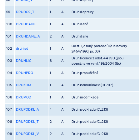
99
DRUDO2_T
1
A
Druh dopravy
100
DRUHDANE
1
A
Druh daně
101
DRUHDANE_A
2
A
Druh daně
Odst. 1, druhý pododdíl (dle novely
102
druhjsd
1
A
2454/1993, př. 38)
Druh licence z odst. 44 JSD (jsou
103
DRUHLIC
6
A
popsány ve vyhl. 199/2004 Sb.)
104
DRUHPRO
1
A
Druh propuštění
105
DRUKOM
1
A
Druh komunikace (CL707)
106
DRUMOD
1
A
Druh modifikace
107
DRUPODKL_A
4
A
Druh podkladu (CL213)
108
DRUPODKL_T
2
A
Druh podkladu (CL213)
109
DRUPODKL_V
2
A
Druh podkladu (CL213)