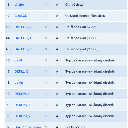
41
citzbo
1
A
Citlivé zboží
42
CUSKOD
1
A
CUS kód chemických látek
43
DALPOD_A
3
A
Další podklad (CL380)
44
DALPOD_T
2
A
Další podklad (CL380)
45
DALPOD_V
2
A
Další podklad (CL380)
46
dekll
3
A
Typ deklarace - skládaný číselník
47
DEKLL_D
1
A
Typ deklarace - skládaný číselník
48
deklp
1
A
Typ deklarace - skládaný číselník
49
DEKLP3_A
1
A
Typ deklarace - skládaný číselník
50
DEKLP3_T
1
A
Typ deklarace - skládaný číselník
51
DEKLP3_V
1
A
Typ deklarace - skládaný číselník
52
DIA_PoctyPodani
1
A
Počty podání