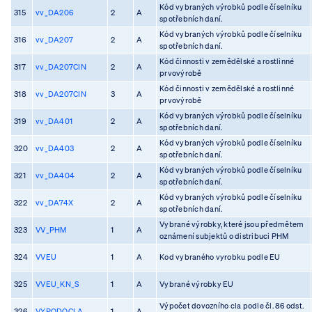
Kód vybraných výrobků podle číselníku
315
vv_DA206
2
A
spotřebních daní.
Kód vybraných výrobků podle číselníku
316
vv_DA207
2
A
spotřebních daní.
Kód činnosti v zemědělské a rostlinné
317
vv_DA207CIN
2
A
prvovýrobě
Kód činnosti v zemědělské a rostlinné
318
vv_DA207CIN
3
A
prvovýrobě
Kód vybraných výrobků podle číselníku
319
vv_DA401
2
A
spotřebních daní.
Kód vybraných výrobků podle číselníku
320
vv_DA403
2
A
spotřebních daní.
Kód vybraných výrobků podle číselníku
321
vv_DA404
2
A
spotřebních daní.
Kód vybraných výrobků podle číselníku
322
vv_DA74X
2
A
spotřebních daní.
Vybrané výrobky, které jsou předmětem
323
VV_PHM
1
A
oznámení subjektů o distribuci PHM
324
VVEU
1
A
Kod vybraného vyrobku podle EU
325
VVEU_KN_S
1
A
Vybrané výrobky EU
Výpočet dovozního cla podle čl. 86 odst.
326
VYPODOCLA
1
A