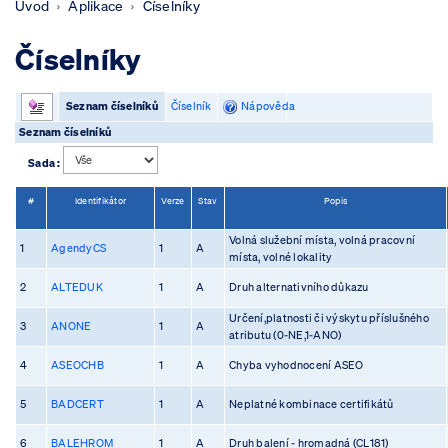
Úvod
Aplikace
Číselníky
Číselníky
Seznam číselníků
Číselník
Nápověda
Seznam číselníků
Sada :
#
Identifikátor
Verze
Stav
Popis
Volná služební místa, volná pracovní
1
AgendyCS
1
A
místa, volné lokality
2
ALTEDUK
1
A
Druh alternativního důkazu
Určení,platnosti či výskytu příslušného
3
ANONE
1
A
atributu (0-NE,1-ANO)
4
ASEOCHB
1
A
Chyba vyhodnocení ASEO
5
BADCERT
1
A
Neplatné kombinace certifikátů
6
BALEHROM
1
A
Druh balení - hromadná (CL181)