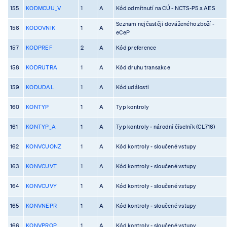
155
KODMCUU_V
1
A
Kód odmítnutí na CÚ - NCTS-P5 a AES
Seznam nejčastěji dováženého zboží -
156
KODOVNIK
1
A
eCeP
157
KODPREF
2
A
Kód preference
158
KODRUTRA
1
A
Kód druhu transakce
159
KODUDAL
1
A
Kód události
160
KONTYP
1
A
Typ kontroly
161
KONTYP_A
1
A
Typ kontroly - národní číselník (CL716)
162
KONVCUONZ
1
A
Kód kontroly - sloučené vstupy
163
KONVCUVT
1
A
Kód kontroly - sloučené vstupy
164
KONVCUVY
1
A
Kód kontroly - sloučené vstupy
165
KONVNEPR
1
A
Kód kontroly - sloučené vstupy
166
KONVPROP
1
A
Kód kontroly - sloučené vstupy