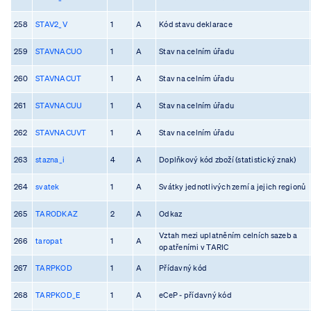
258
STAV2_V
1
A
Kód stavu deklarace
259
STAVNACUO
1
A
Stav na celním úřadu
260
STAVNACUT
1
A
Stav na celním úřadu
261
STAVNACUU
1
A
Stav na celním úřadu
262
STAVNACUVT
1
A
Stav na celním úřadu
263
stazna_i
4
A
Doplňkový kód zboží (statistický znak)
264
svatek
1
A
Svátky jednotlivých zemí a jejich regionů
265
TARODKAZ
2
A
Odkaz
Vztah mezi uplatněním celních sazeb a
266
taropat
1
A
opatřeními v TARIC
267
TARPKOD
1
A
Přídavný kód
268
TARPKOD_E
1
A
eCeP - přídavný kód