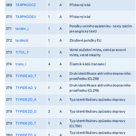
269
TARPKODCZ
1
A
Přídavný kód
270
TARPKODEU
1
A
Přídavný kód
Položky celního sazebníku - texty (zatím
271
tarzbo_j
1
A
jen anglický text)
272
tarzbozi
1
A
Zbožové položky EU
Volná služební místa, volná pracovní
273
TITUL_F
1
A
místa, volné lokality
274
trans_i
4
A
Číselník kódů transakcí
Druh identifikace aktivního dopravního
275
TYPIDEAD_T
1
A
prostředku (CL219)
Druh identifikace aktivního dopravního
276
TYPIDEAD_V
1
A
prostředku (CL219)
277
TYPIDEZD_A
1
A
Typ identifikátoru způsobu dopravy
278
TYPIDEZD_D
2
A
Typ identifikátoru způsobu dopravy
Typ identifikátoru způsobu dopravy
279
TYPIDEZD_T
1
A
(CL750)
Typ identifikátoru způsobu dopravy
280
TYPIDEZD_V
1
A