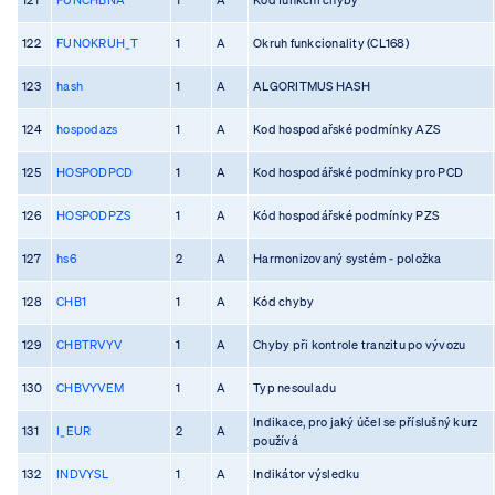
122
FUNOKRUH_T
1
A
Okruh funkcionality (CL168)
123
hash
1
A
ALGORITMUS HASH
124
hospodazs
1
A
Kod hospodařské podmínky AZS
125
HOSPODPCD
1
A
Kod hospodářské podmínky pro PCD
126
HOSPODPZS
1
A
Kód hospodářské podmínky PZS
127
hs6
2
A
Harmonizovaný systém - položka
128
CHB1
1
A
Kód chyby
129
CHBTRVYV
1
A
Chyby při kontrole tranzitu po vývozu
130
CHBVYVEM
1
A
Typ nesouladu
Indikace, pro jaký účel se příslušný kurz
131
I_EUR
2
A
používá
132
INDVYSL
1
A
Indikátor výsledku