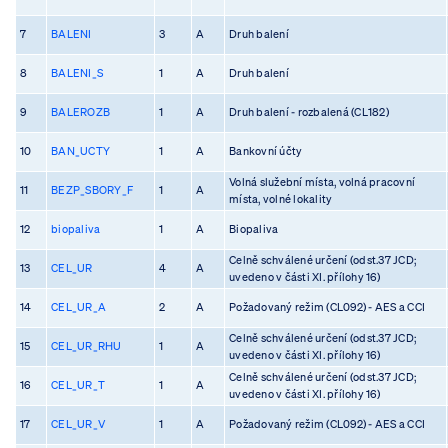
7
BALENI
3
A
Druh balení
8
BALENI_S
1
A
Druh balení
9
BALEROZB
1
A
Druh balení - rozbalená (CL182)
10
BAN_UCTY
1
A
Bankovní účty
Volná služební místa, volná pracovní
11
BEZP_SBORY_F
1
A
místa, volné lokality
12
biopaliva
1
A
Biopaliva
Celně schválené určení (odst.37 JCD;
13
CEL_UR
4
A
uvedeno v části XI. přílohy 16)
14
CEL_UR_A
2
A
Požadovaný režim (CL092) - AES a CCI
Celně schválené určení (odst.37 JCD;
15
CEL_UR_RHU
1
A
uvedeno v části XI. přílohy 16)
Celně schválené určení (odst.37 JCD;
16
CEL_UR_T
1
A
uvedeno v části XI. přílohy 16)
17
CEL_UR_V
1
A
Požadovaný režim (CL092) - AES a CCI