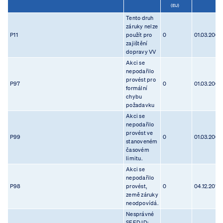
(EU)
Tento druh
záruky nelze
P11
použít pro
0
01.03.2005
zajištění
dopravy VV
Akci se
nepodařilo
provést pro
P97
0
01.03.2005
formální
chybu
požadavku
Akci se
nepodařilo
provést ve
P99
0
01.03.2005
stanoveném
časovém
limitu.
Akci se
nepodařilo
P98
provést,
0
04.12.2012
země záruky
neodpovídá.
Nesprávné
SEED ID;