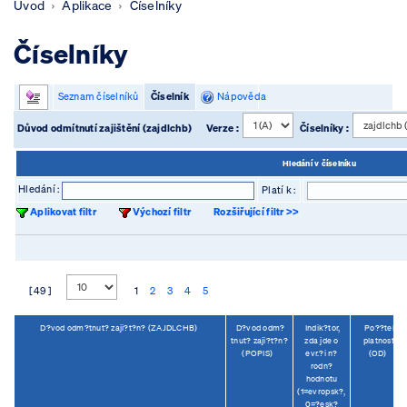
Úvod
Aplikace
Číselníky
Číselníky
Seznam číselníků
Číselník
Nápověda
Důvod odmítnutí zajištění (zajdlchb)
Verze :
Číselníky :
Hledání v číselníku
Hledání :
Platí k :
Aplikovat filtr
Výchozí filtr
Rozšiřující filtr >>
[ 49 ]
1
2
3
4
5
D?vod odm?tnut? zaji?t?n? (ZAJDLCHB)
D?vod odm?
Indik?tor,
Po??tek
tnut? zaji?t?n?
zda jde o
platnosti
(POPIS)
evr.?i n?
(OD)
rodn?
hodnotu
(1=evropsk?,
0=?esk?