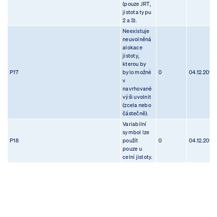
(pouze JRT,
jistota typu
2 a 3).
Neexistuje
neuvolněná
alokace
jistoty,
kterou by
P17
bylo možné
0
04.12.2012
v
navrhované
výši uvolnit
(zcela nebo
částečně).
Variabilní
symbol lze
P18
použít
0
04.12.2012
pouze u
celní jistoty.