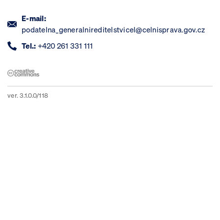
E-mail:
podatelna_generalnireditelstvicel@celnisprava.gov.cz
Tel.:
+420 261 331 111
ver. 3.1.0.0/118