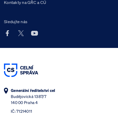
Kontakty na GŘC a CÚ
Sledujte nás
Facebook účet Celní správy ČR
X účet Celní správy ČR
Youtube účet Celní správy ČR
Generální ředitelství cel
Budějovická 1387/7
140 00 Praha 4
IČ: 71214011