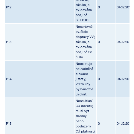
záruka je
P12
0
04.12.2012
evidována
pro jiné
SEED ID.
Nesprávné
ev. číslo
dopravy VV;
P13
záruka je
0
04.12.2012
evidována
pro jiné ev.
číslo.
Neexistuje
neuvolněná
alokace
P14
jistoty,
0
04.12.2012
kterou by
bylo možné
uvolnit.
Nesouhlasí
CÚ dovozu;
musí být
shodný
nebo
P15
0
04.12.2012
podřízený
CÚ platnosti