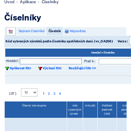
Úvod
Aplikace
Číselníky
Číselníky
Seznam číselníků
Číselník
Nápověda
Kód vybraných výrobků podle číselníku spotřebních daní. (vv_DA206)
Verze :
Hledání v číselníku
Hledání :
Platí k :
Aplikovat filtr
Výchozí filtr
Rozšiřující filtr >>
[ 37 ]
1
2
3
4
Číselný kód skupiny
...
Kód
(VALUE)
Počátek
Konec
vybraných
platnosti
platnost
výrobk
...
(OD)
(DO)