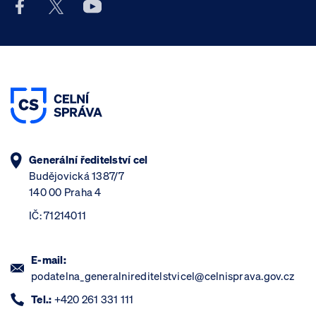
Facebook účet Celní správy ČR
X účet Celní správy ČR
Youtube účet Celní správy ČR
Generální ředitelství cel
Budějovická 1387/7
140 00 Praha 4
IČ: 71214011
E-mail:
podatelna_generalnireditelstvicel@celnisprava.gov.cz
Tel.:
+420 261 331 111