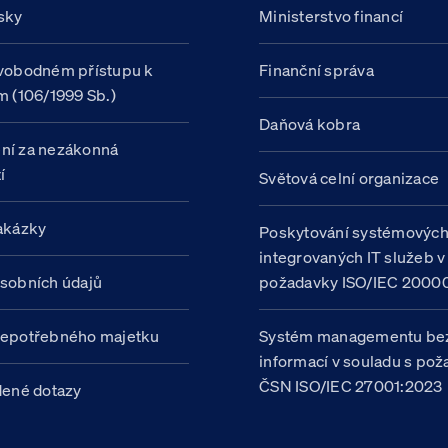
sky
Ministerstvo financí
vobodném přístupu k
Finanční správa
m (106/1999 Sb.)
Daňová kobra
ní za nezákonná
í
Světová celní organizace
akázky
Poskytování systémovýc
integrovaných IT služeb v
sobních údajů
požadavky ISO/IEC 20000
nepotřebného majetku
Systém managementu be
informací v souladu s po
ČSN ISO/IEC 27001:2023
dené dotazy