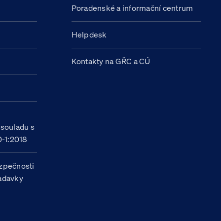
Poradenské a informační centrum
Helpdesk
Kontakty na GŘC a CÚ
h
 souladu s
-1:2018
zpečnosti
žadavky