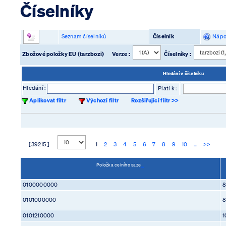
Číselníky
Seznam číselníků
Číselník
Nápo
Zbožové položky EU (tarzbozi)
Verze :
Číselníky :
Hledání v číselníku
Hledání :
Platí k :
Aplikovat filtr
Výchozí filtr
Rozšiřující filtr >>
[ 39215 ]
1
2
3
4
5
6
7
8
9
10
...
>>
Položka celního saze
...
0100000000
0101000000
0101210000
1