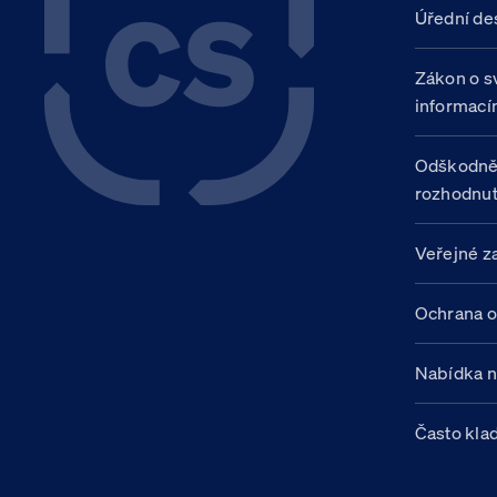
Úřední de
Zákon o s
informací
Odškodně
rozhodnut
Veřejné z
Ochrana o
Nabídka 
Často kla