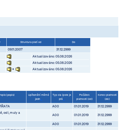
v
Struktura platí od
Do
09.11.2007
31.12.2999
Aktualizováno: 05.08.2026
Aktualizováno: 05.08.2026
+
Aktualizováno: 05.08.2026
Popis (popis)
Upřesnění měrné
Typ cla (pole je
Počátek
Konec platnosti
jedn
...
prá
...
platnosti (od)
(do)
VÍŘATA
A00
01.01.2019
31.12.2999
ě, osli, muly a
A00
01.01.2019
31.12.2999
A00
01.01.2019
31.12.2999