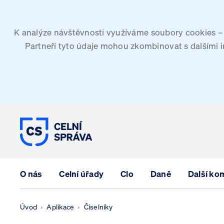
K analýze návštěvnosti využíváme soubory cookies – G
Partneři tyto údaje mohou zkombinovat s dalšími inf
CELNÍ SPRÁVA ČESKÉ REPUBLIK
O nás
Celní úřady
Clo
Daně
Další ko
Úvod
Aplikace
Číselníky