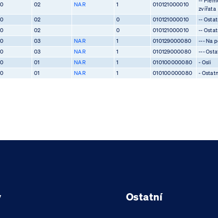
-- Plem
80
02
NAR
1
010121000010
zvířata
80
02
0
010121000010
-- Ostat
80
02
0
010121000010
-- Ostat
80
03
NAR
1
010129000080
--- Na 
80
03
NAR
1
010129000080
--- Osta
80
01
NAR
1
010100000080
- Osli
80
01
NAR
1
010100000080
- Ostatn
y
Ostatní