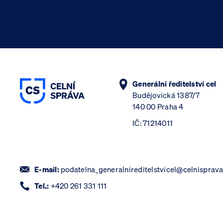
Generální ředitelství cel
Budějovická 1387/7
140 00 Praha 4
IČ: 71214011
E-mail:
podatelna_generalnireditelstvicel@celnisprava
Tel.:
+420 261 331 111