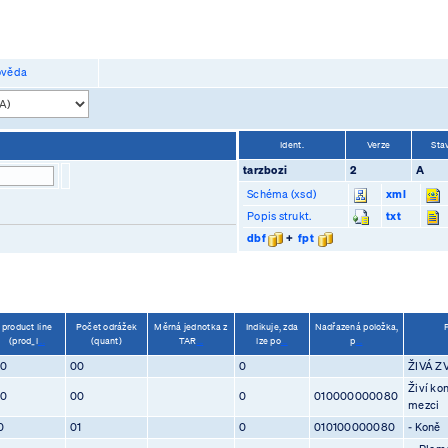
věda
Ident.
Verze
Sta
tarzbozi
2
A
Schéma (xsd)
xml
Popis strukt.
txt
dbf
+
fpt
product line
Počet odrážek
Měrná jednotka z
Indikuje, zda
Nadřazená položka,
(prod_l
...
(quant)
TAR
...
lze po
...
p
...
80
00
0
ŽIVÁ Z
Živí kon
80
00
0
010000000080
mezci
0
01
0
010100000080
- Koně