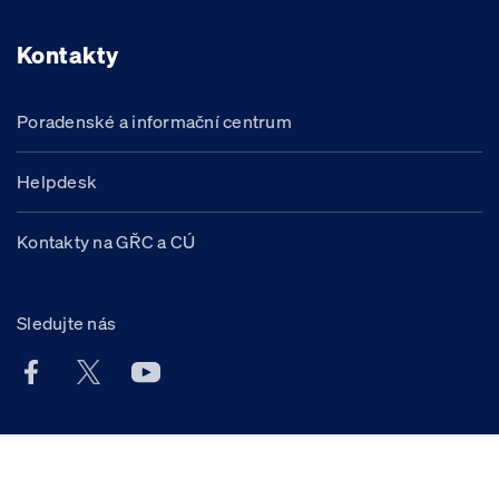
Kontakty
Poradenské a informační centrum
Helpdesk
Kontakty na GŘC a CÚ
Sledujte nás
Facebook účet Celní správy ČR
X účet Celní správy ČR
Youtube účet Celní správy ČR