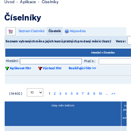
Úvod
Aplikace
Číselníky
Číselníky
Seznam číselníků
Číselník
Nápověda
Seznam vybraných měn a jejich kurzů platných pro daný měsíc (kurz)
Verze :
Hledání v číselníku
Hledání :
Platí k :
Aplikovat filtr
Výchozí filtr
Rozšiřující filtr >>
[ 14402 ]
1
2
3
4
5
6
7
8
9
10
...
>>
Kódy měn (MENA)
kurz
platný
v
dané
...