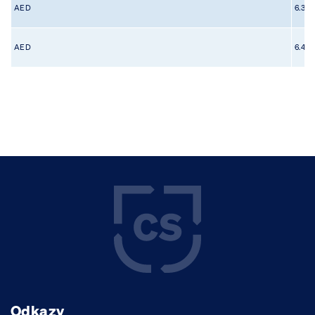
AED
6.394
AED
6.455
Odkazy