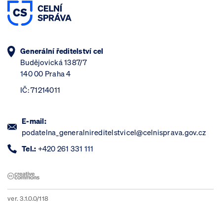
Generální ředitelství cel
Budějovická 1387/7
140 00 Praha 4
IČ: 71214011
E-mail:
podatelna_generalnireditelstvicel@celnisprava.gov.cz
Tel.:
+420 261 331 111
ver. 3.1.0.0/118