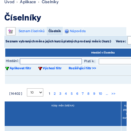
Úvod
Aplikace
Číselníky
Číselníky
Seznam číselníků
Číselník
Nápověda
Seznam vybraných měn a jejich kurzů platných pro daný měsíc (kurz)
Verze :
Hledání v číselníku
Hledání :
Platí k :
Aplikovat filtr
Výchozí filtr
Rozšiřující filtr >>
[ 14402 ]
1
2
3
4
5
6
7
8
9
10
...
>>
Kódy měn (MENA)
kurz
platný
v
dané
...