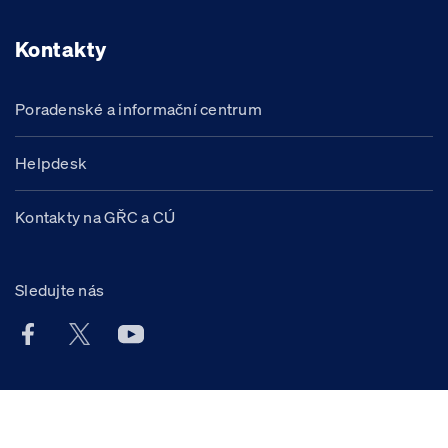
Kontakty
Poradenské a informační centrum
Helpdesk
Kontakty na GŘC a CÚ
Sledujte nás
Facebook účet Celní správy ČR
X účet Celní správy ČR
Youtube účet Celní správy ČR