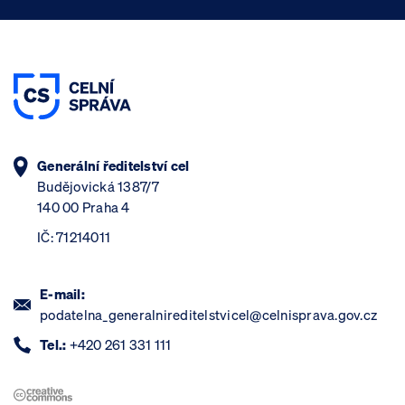
Generální ředitelství cel
Budějovická 1387/7
140 00 Praha 4
IČ: 71214011
E-mail:
podatelna_generalnireditelstvicel@celnisprava.gov.cz
Tel.:
+420 261 331 111