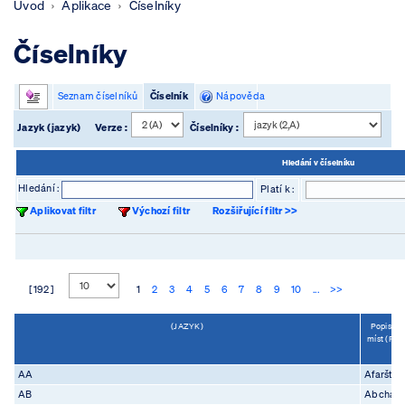
Úvod
Aplikace
Číselníky
Číselníky
Seznam číselníků
Číselník
Nápověda
Jazyk (jazyk)
Verze :
Číselníky :
Hledání v číselníku
Hledání :
Platí k :
Aplikovat filtr
Výchozí filtr
Rozšiřující filtr >>
[ 192 ]
1
2
3
4
5
6
7
8
9
10
...
>>
(JAZYK)
Popis na
míst (PO
AA
Afarštin
AB
Abcházš