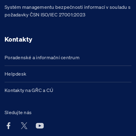
Systém managementu bezpečnosti informací v souladu s
požadavky ČSN ISO/IEC 27001:2023
Kontakty
Poradenské a informační centrum
Helpdesk
Kontakty na GŘC a CÚ
Sledujte nás
Facebook účet Celní správy ČR
X účet Celní správy ČR
Youtube účet Celní správy ČR