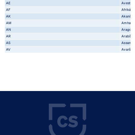
AE
Avestšti
AF
Afrikánš
AK
Akanšti
AM
Amharšt
AN
Aragonš
AR
Arabšti
AS
Assamšt
AV
Avarštin