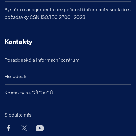
Systém managementu bezpečnosti informací v souladu s
požadavky ČSN ISO/IEC 27001:2023
Kontakty
Poradenské a informační centrum
Helpdesk
Kontakty na GŘC a CÚ
Sledujte nás
Facebook účet Celní správy ČR
X účet Celní správy ČR
Youtube účet Celní správy ČR