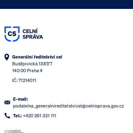
Generální ředitelství cel
Budějovická 1387/7
140 00 Praha 4
IČ: 71214011
E-mail:
podatelna_generalnireditelstvicel@celnisprava.gov.cz
Tel.:
+420 261 331 111