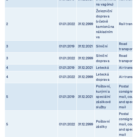
na vagónu)
Železniční
doprava
(včetně
2
01.01.2022
31.12.2999
Rail transp
kamionů na
nákladním
va
Road
3
01.01.2019
31.12.2021
Silniční
transport
Silniční
Road
3
01.01.2022
31.12.2999
doprava
transport
4
01.01.2019
31.12.2021
Letecká
Air transpo
Letecká
4
01.01.2022
31.12.2999
Air transpo
doprava
Poštovní,
Postal
kurýrní a
consignmen
5
01.01.2019
31.12.2021
speciální
mail, couri
zásilkové
and specia
služby
mail
Postal
consignmen
Poštovní
5
01.01.2022
31.12.2999
mail, couri
zásilky
and specia
mail