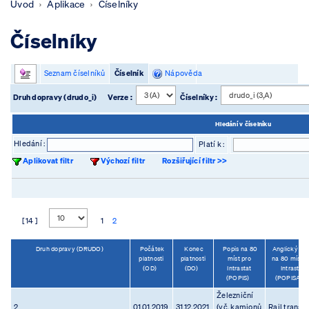
Úvod
Aplikace
Číselníky
Číselníky
Seznam číselníků
Číselník
Nápověda
Druh dopravy (drudo_i)
Verze :
Číselníky :
Hledání v číselníku
Hledání :
Platí k :
Aplikovat filtr
Výchozí filtr
Rozšiřující filtr >>
[ 14 ]
1
2
Druh dopravy (DRUDO)
Počátek
Konec
Popis na 80
Anglický pop
platnosti
platnosti
míst pro
na 80 míst p
(OD)
(DO)
Intrastat
Intrastat
(POPIS)
(POPISAN
Železniční
2
01.01.2019
31.12.2021
(vč. kamionů
Rail transp