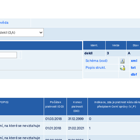
věda
Ident.
Verze
Stav
dekll
3
A
Schéma (xsd)
xml
Popis strukt.
txt
dbf
(POPIS)
Počátek
Konec
Indikace, zda je platnost kódu dán
platnosti (OD)
platnosti
předpisem Celní správy (V_P)
(DO)
01.03.2018
31.12.2999
0
í, na které se nevztahuje
01.01.2018
21.02.2021
1
í, na které se nevztahuje