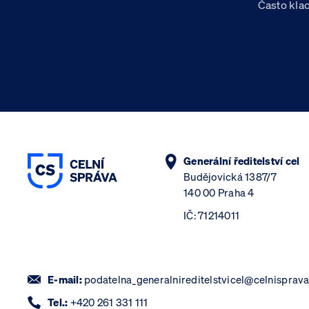
Často kla
Generální ředitelství cel
Budějovická 1387/7
140 00 Praha 4
IČ: 71214011
E-mail:
podatelna_generalnireditelstvicel@celnisprava
Tel.:
+420 261 331 111