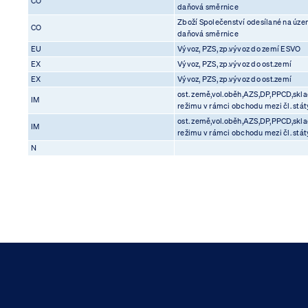
CO
daňová směrnice
Zboží Společenství odesílané na územ
CO
daňová směrnice
EU
Vývoz, PZS, zp.vývoz do zemí ESVO
EX
Vývoz, PZS, zp.vývoz do ost.zemí
EX
Vývoz, PZS, zp.vývoz do ost.zemí
ost. země,vol.oběh,AZS,DP,PPCD,sklad
IM
režimu v rámci obchodu mezi čl. stát
ost. země,vol.oběh,AZS,DP,PPCD,sklad
IM
režimu v rámci obchodu mezi čl. stát
N