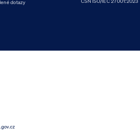
ČSN ISO/IEC 27001:2023
dené dotazy
.gov.cz