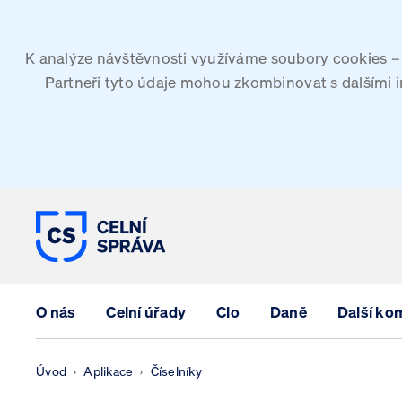
K analýze návštěvnosti využíváme soubory cookies – G
Partneři tyto údaje mohou zkombinovat s dalšími inf
CELNÍ SPRÁVA ČESKÉ REPUBLIK
O nás
Celní úřady
Clo
Daně
Další ko
Úvod
Aplikace
Číselníky