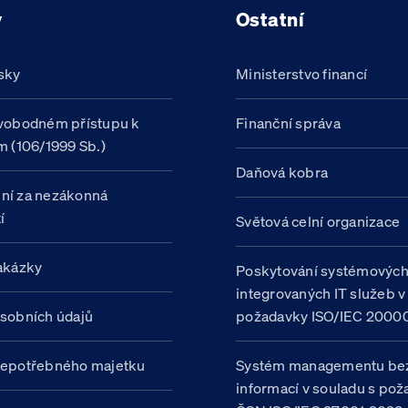
y
Ostatní
sky
Ministerstvo financí
vobodném přístupu k
Finanční správa
m (106/1999 Sb.)
Daňová kobra
ní za nezákonná
í
Světová celní organizace
akázky
Poskytování systémovýc
integrovaných IT služeb v
sobních údajů
požadavky ISO/IEC 20000
nepotřebného majetku
Systém managementu be
informací v souladu s po