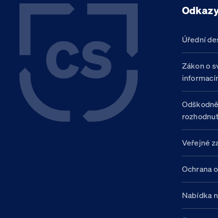
Odkaz
Úřední de
Zákon o s
informací
Odškodně
rozhodnut
Veřejné z
Ochrana o
Nabídka 