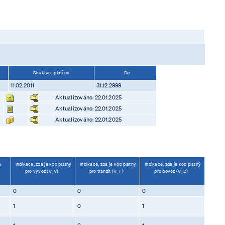
Struktura platí od
Do
11.02.2011
31.12.2999
Aktualizováno: 22.01.2025
Aktualizováno: 22.01.2025
Aktualizováno: 22.01.2025
a
Indikace, zda je kod platný
Indikace, zda je kód platný
Indikace, zda je kod platný
pro vývoz (V_V)
pro tranzit (V_T)
pro dovoz (V_D)
0
0
0
1
0
1