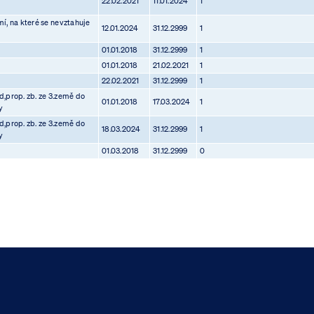
22.02.2021
11.01.2024
1
í, na které se nevztahuje
12.01.2024
31.12.2999
1
01.01.2018
31.12.2999
1
01.01.2018
21.02.2021
1
22.02.2021
31.12.2999
1
,prop. zb. ze 3.země do
01.01.2018
17.03.2024
1
y
,prop. zb. ze 3.země do
18.03.2024
31.12.2999
1
y
01.03.2018
31.12.2999
0