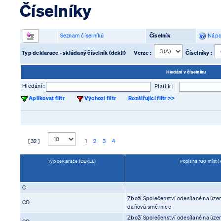
Číselníky
Seznam číselníků
Číselník
Nápo
Typ deklarace - skládaný číselník (dekll)
Verze :
Číselníky :
Hledání v číselníku
Hledání :
Platí k :
Aplikovat filtr
Výchozí filtr
Rozšiřující filtr >>
[ 32 ]
1
2
3
4
Typ deklarace (DEKLL)
Popis na 100 míst 
C
Zboží Společenství odesílané na územ
CO
daňová směrnice
Zboží Společenství odesílané na územ