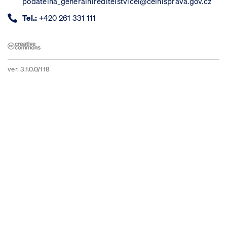
podatelna_generalnireditelstvicel@celnisprava.gov.cz
Tel.:
+420 261 331 111
ver. 3.1.0.0/118