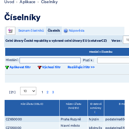
Úvod
Aplikace
Číselníky
Číselníky
Seznam číselníků
Číselník
Nápověda
Celní útvary České republiky a vybrané celní útvary EU (celutvarCZ)
Verze :
Hledání v číselníku
Hledání :
Platí k :
Aplikovat filtr
Výchozí filtr
Rozšiřující filtr >>
[ 21 ]
1
2
3
Kód úřadu (CISLO)
Název úřadu
ID datové
E-mail 
(NAZEV)
schránky
(
...
CZ650000
Praha Ruzyně
fvjnzin
podatelna6500
hlavní město
CZ510000
k8dny3x
podatelna5100