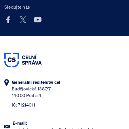
Sledujte nás
Facebook účet Celní správy ČR
X účet Celní správy ČR
Youtube účet Celní správy ČR
Generální ředitelství cel
Budějovická 1387/7
140 00 Praha 4
IČ: 71214011
E-mail: