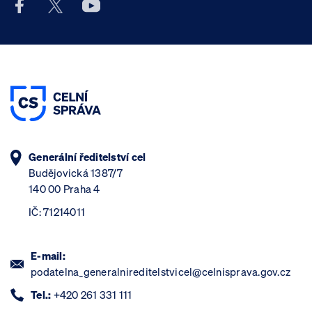
Facebook účet Celní správy ČR
X účet Celní správy ČR
Youtube účet Celní správy ČR
Generální ředitelství cel
Budějovická 1387/7
140 00 Praha 4
IČ: 71214011
E-mail:
podatelna_generalnireditelstvicel@celnisprava.gov.cz
Tel.:
+420 261 331 111