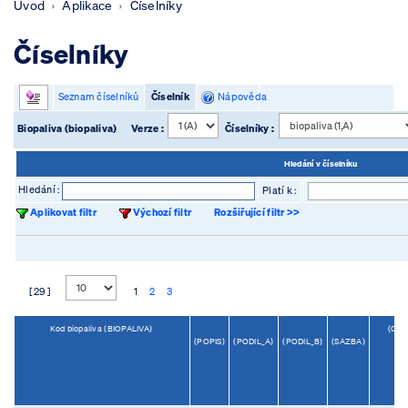
Úvod
Aplikace
Číselníky
Číselníky
Seznam číselníků
Číselník
Nápověda
Biopaliva (biopaliva)
Verze :
Číselníky :
Hledání v číselníku
Hledání :
Platí k :
Aplikovat filtr
Výchozí filtr
Rozšiřující filtr >>
[ 29 ]
1
2
3
Kod biopaliva (BIOPALIVA)
(OD
(POPIS)
(PODIL_A)
(PODIL_B)
(SAZBA)