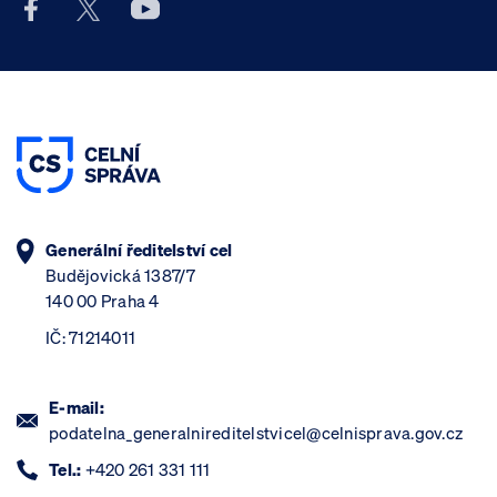
Facebook účet Celní správy ČR
X účet Celní správy ČR
Youtube účet Celní správy ČR
Generální ředitelství cel
Budějovická 1387/7
140 00 Praha 4
IČ: 71214011
E-mail:
podatelna_generalnireditelstvicel@celnisprava.gov.cz
Tel.:
+420 261 331 111