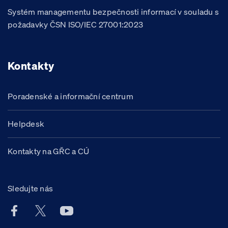
Systém managementu bezpečnosti informací v souladu s
požadavky ČSN ISO/IEC 27001:2023
Kontakty
Poradenské a informační centrum
Helpdesk
Kontakty na GŘC a CÚ
Sledujte nás
Facebook účet Celní správy ČR
X účet Celní správy ČR
Youtube účet Celní správy ČR