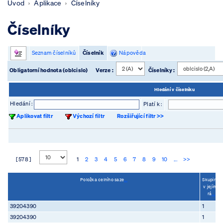
Úvod
Aplikace
Číselníky
Číselníky
Seznam číselníků
Číselník
Nápověda
Obligatorní hodnota (oblcislo)
Verze :
Číselníky :
Hledání v číselníku
Hledání :
Platí k :
Aplikovat filtr
Výchozí filtr
Rozšiřující filtr >>
[ 578 ]
1
2
3
4
5
6
7
8
9
10
...
>>
Položka celního saze
...
Skupina,
v jejímž
rá
...
39204390
1
39204390
1