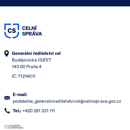
Generální ředitelství cel
Budějovická 1387/7
140 00 Praha 4
IČ: 71214011
E-mail:
podatelna_generalnireditelstvicel@celnisprava.gov.cz
Tel.:
+420 261 331 111