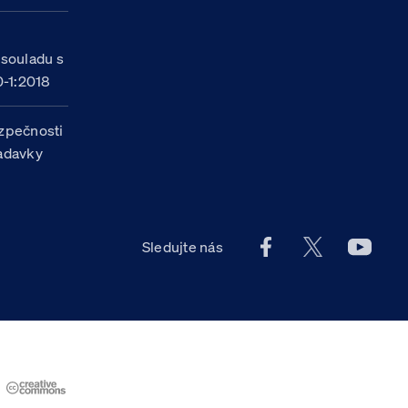
h
 souladu s
-1:2018
zpečnosti
žadavky
Facebook účet Celn
X účet Celní
Youtu
Sledujte nás