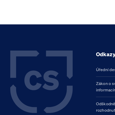
Odkaz
Úřední de
Zákon o s
informací
Odškodně
rozhodnut