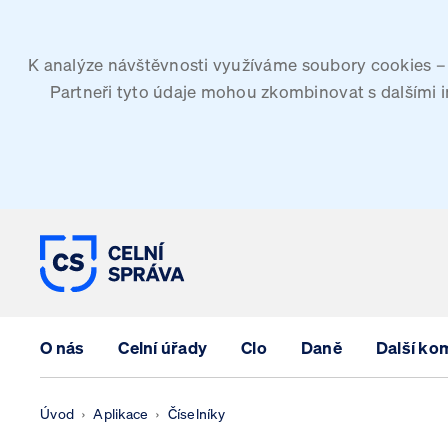
K analýze návštěvnosti využíváme soubory cookies – G
Partneři tyto údaje mohou zkombinovat s dalšími inf
CELNÍ SPRÁVA ČESKÉ REPUBLIK
O nás
Celní úřady
Clo
Daně
Další ko
Úvod
Aplikace
Číselníky