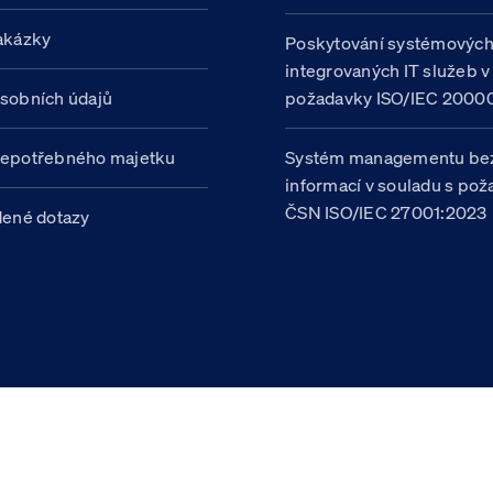
akázky
Poskytování systémovýc
integrovaných IT služeb v
sobních údajů
požadavky ISO/IEC 20000
nepotřebného majetku
Systém managementu be
informací v souladu s po
ČSN ISO/IEC 27001:2023
dené dotazy