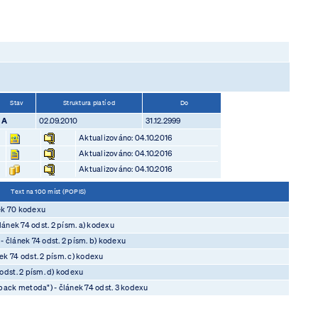
Stav
Struktura platí od
Do
A
02.09.2010
31.12.2999
Aktualizováno: 04.10.2016
Aktualizováno: 04.10.2016
Aktualizováno: 04.10.2016
Text na 100 míst (POPIS)
ek 70 kodexu
lánek 74 odst. 2 písm. a) kodexu
 článek 74 odst. 2 písm. b) kodexu
k 74 odst. 2 písm. c) kodexu
odst. 2 písm. d) kodexu
back metoda") - článek 74 odst. 3 kodexu