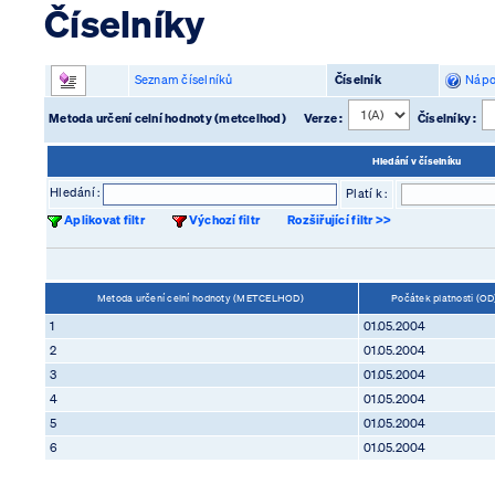
Číselníky
Seznam číselníků
Číselník
Nápo
Metoda určení celní hodnoty (metcelhod)
Verze :
Číselníky :
Hledání v číselníku
Hledání :
Platí k :
Aplikovat filtr
Výchozí filtr
Rozšiřující filtr >>
Metoda určení celní hodnoty (METCELHOD)
Počátek platnosti (O
1
01.05.2004
2
01.05.2004
3
01.05.2004
4
01.05.2004
5
01.05.2004
6
01.05.2004