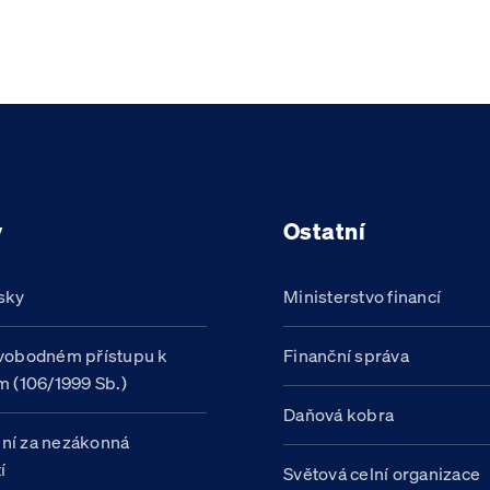
y
Ostatní
sky
Ministerstvo financí
vobodném přístupu k
Finanční správa
m (106/1999 Sb.)
Daňová kobra
ní za nezákonná
í
Světová celní organizace