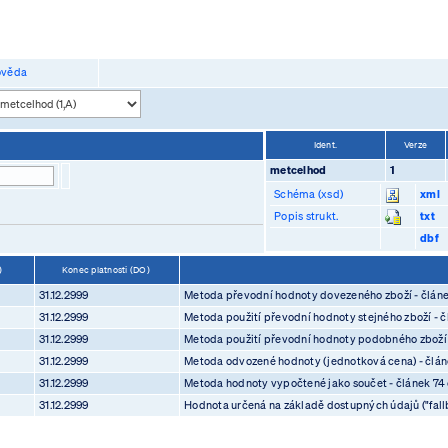
věda
Ident.
Verze
metcelhod
1
Schéma (xsd)
xml
Popis strukt.
txt
dbf
D)
Konec platnosti (DO)
31.12.2999
Metoda převodní hodnoty dovezeného zboží - člán
31.12.2999
Metoda použití převodní hodnoty stejného zboží - č
31.12.2999
Metoda použití převodní hodnoty podobného zboží -
31.12.2999
Metoda odvozené hodnoty (jednotková cena) - článe
31.12.2999
Metoda hodnoty vypočtené jako součet - článek 74 
31.12.2999
Hodnota určená na základě dostupných údajů ("fall