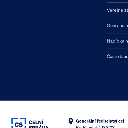
Veřejné z
Ochrana o
Nabídka 
Často kla
Generální ředitelství cel
Budějovická 1387/7