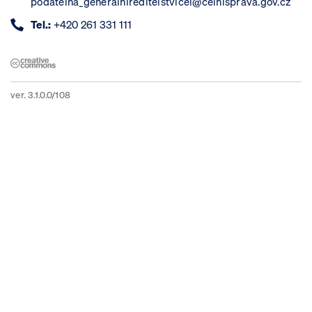
podatelna_generalnireditelstvicel@celnisprava.gov.cz
Tel.:
+420 261 331 111
ver. 3.1.0.0/108