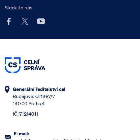
Sledujte nás
Facebook účet Celní správy ČR
X účet Celní správy ČR
Youtube účet Celní správy ČR
Generální ředitelství cel
Budějovická 1387/7
140 00 Praha 4
IČ: 71214011
E-mail: