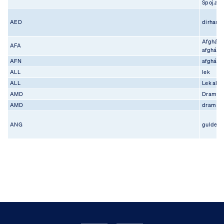
Spoj.ara
AED
dirham
Afghán
AFA
afgháni
AFN
afghání
ALL
lek
ALL
Lek alb
AMD
Dram a
AMD
dram
ANG
gulden