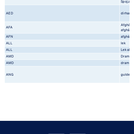
Spoj.ara
AED
dirham
Afghán
AFA
afgháni
AFN
afghání
ALL
lek
ALL
Lek alb
AMD
Dram a
AMD
dram
ANG
gulden