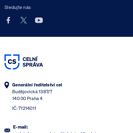
Sledujte nás
Facebook účet Celní správy ČR
X účet Celní správy ČR
Youtube účet Celní správy ČR
Generální ředitelství cel
Budějovická 1387/7
140 00 Praha 4
IČ: 71214011
E-mail: