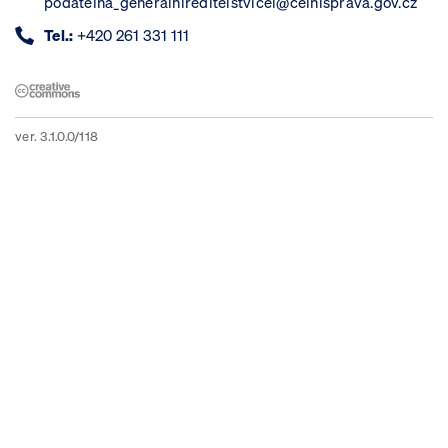
podatelna_generalnireditelstvicel@celnisprava.gov.cz
Tel.:
+420 261 331 111
ver. 3.1.0.0/118