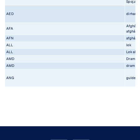
Spoj.ara
AED
dirham
Afghán
AFA
afgháni
AFN
afghání
ALL
lek
ALL
Lek alb
AMD
Dram a
AMD
dram
ANG
gulden