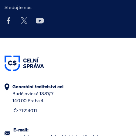
Sledujte nás
Facebook účet Celní správy ČR
X účet Celní správy ČR
Youtube účet Celní správy ČR
Generální ředitelství cel
Budějovická 1387/7
140 00 Praha 4
IČ: 71214011
E-mail: