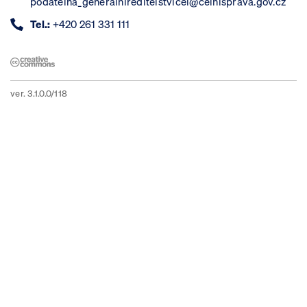
podatelna_generalnireditelstvicel@celnisprava.gov.cz
Tel.:
+420 261 331 111
ver. 3.1.0.0/118