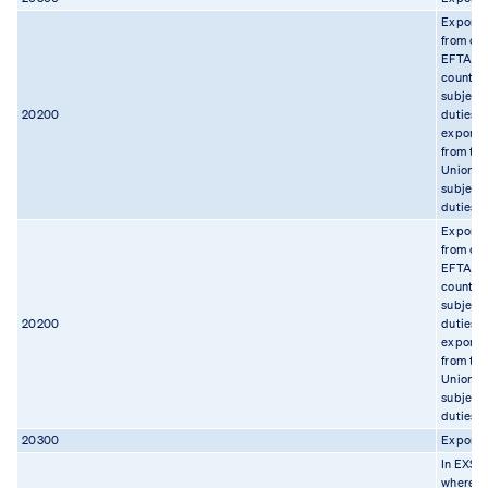
Export
from on
EFTA
country
subject 
20200
duties o
export
from th
Union
subject 
duties
Export
from on
EFTA
country
subject 
20200
duties o
export
from th
Union
subject 
duties
20300
Export
In EXS,
where