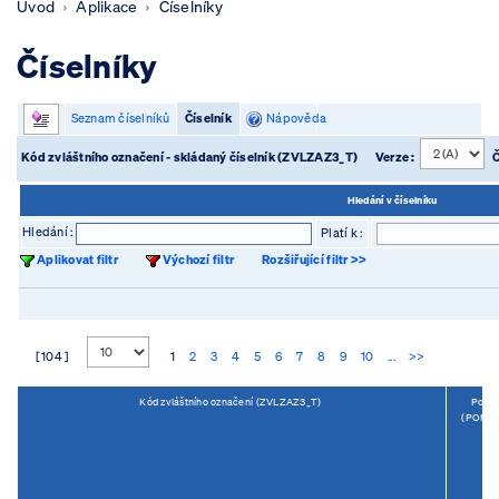
Úvod
Aplikace
Číselníky
Číselníky
Seznam číselníků
Číselník
Nápověda
Kód zvláštního označení - skládaný číselník (ZVLZAZ3_T)
Verze :
Č
Hledání v číselníku
Hledání :
Platí k :
Aplikovat filtr
Výchozí filtr
Rozšiřující filtr >>
[ 104 ]
1
2
3
4
5
6
7
8
9
10
...
>>
Kód zvláštního označení (ZVLZAZ3_T)
Popis
(POPIS