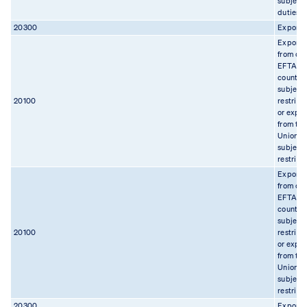
subject 
duties
20300
Export
Export
from on
EFTA
country
subject 
20100
restrict
or expor
from th
Union
subject 
restrict
Export
from on
EFTA
country
subject 
20100
restrict
or expor
from th
Union
subject 
restrict
20300
Export