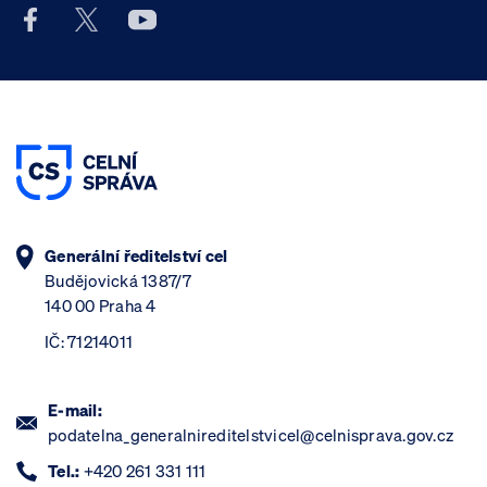
Facebook účet Celní správy ČR
X účet Celní správy ČR
Youtube účet Celní správy ČR
Generální ředitelství cel
Budějovická 1387/7
140 00 Praha 4
IČ: 71214011
E-mail:
podatelna_generalnireditelstvicel@celnisprava.gov.cz
Tel.:
+420 261 331 111