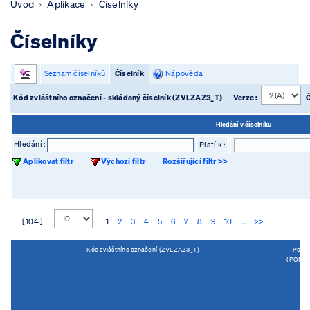
Úvod
Aplikace
Číselníky
Číselníky
Seznam číselníků
Číselník
Nápověda
Kód zvláštního označení - skládaný číselník (ZVLZAZ3_T)
Verze :
Č
Hledání v číselníku
Hledání :
Platí k :
Aplikovat filtr
Výchozí filtr
Rozšiřující filtr >>
[ 104 ]
1
2
3
4
5
6
7
8
9
10
...
>>
Kód zvláštního označení (ZVLZAZ3_T)
Popis
(POPIS