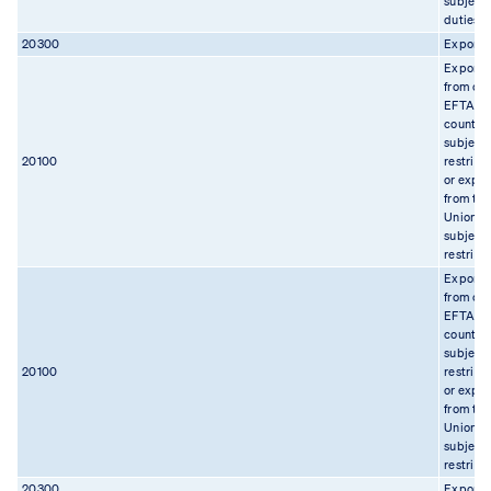
subject 
duties
20300
Export
Export
from on
EFTA
country
subject 
20100
restrict
or expor
from th
Union
subject 
restrict
Export
from on
EFTA
country
subject 
20100
restrict
or expor
from th
Union
subject 
restrict
20300
Export