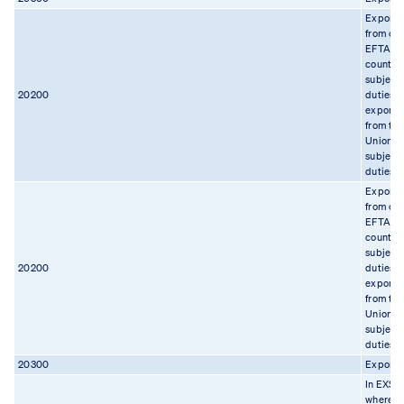
Export
from on
EFTA
country
subject 
20200
duties o
export
from th
Union
subject 
duties
Export
from on
EFTA
country
subject 
20200
duties o
export
from th
Union
subject 
duties
20300
Export
In EXS,
where