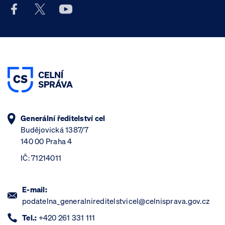
Facebook účet Celní správy ČR
X účet Celní správy ČR
Youtube účet Celní správy ČR
Generální ředitelství cel
Budějovická 1387/7
140 00 Praha 4
IČ: 71214011
E-mail:
podatelna_generalnireditelstvicel@celnisprava.gov.cz
Tel.:
+420 261 331 111