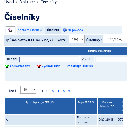
Úvod
Aplikace
Číselníky
Číselníky
Seznam číselníků
Číselník
Nápověda
Způsob platby (CL104) (ZPP_V)
Verze :
Číselníky :
Hledání v číselníku
Hledání :
Platí k :
Aplikovat filtr
Výchozí filtr
Rozšiřující filtr >>
[ 56 ]
1
2
3
4
5
6
Způsob platby (ZPP_V)
Popis (POPIS)
Počátek
Kon
platnosti (OD)
platn
(D
Platba v
A
01.01.2018
07.03
hotovosti