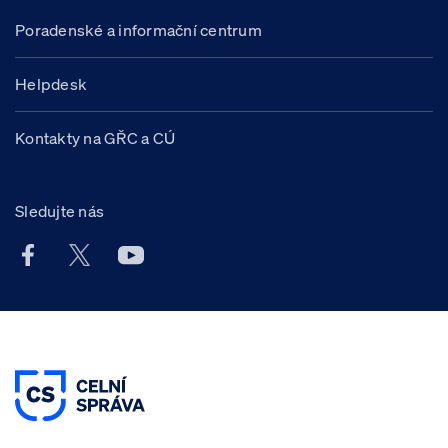
Poradenské a informační centrum
Helpdesk
Kontakty na GŘC a CÚ
Sledujte nás
Facebook účet Celní správy ČR
X účet Celní správy ČR
Youtube účet Celní správy ČR