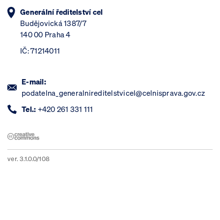
Generální ředitelství cel
Budějovická 1387/7
140 00 Praha 4
IČ: 71214011
E-mail:
podatelna_generalnireditelstvicel@celnisprava.gov.cz
Tel.:
+420 261 331 111
ver. 3.1.0.0/108