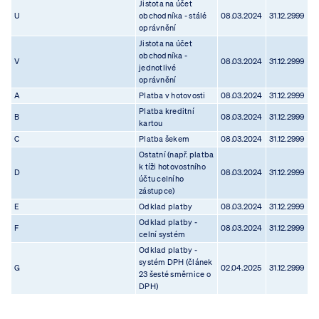
Jistota na účet
U
obchodníka - stálé
08.03.2024
31.12.2999
oprávnění
Jistota na účet
obchodníka -
V
08.03.2024
31.12.2999
jednotlivé
oprávnění
A
Platba v hotovosti
08.03.2024
31.12.2999
Platba kreditní
B
08.03.2024
31.12.2999
kartou
C
Platba šekem
08.03.2024
31.12.2999
Ostatní (např. platba
k tíži hotovostního
D
08.03.2024
31.12.2999
účtu celního
zástupce)
E
Odklad platby
08.03.2024
31.12.2999
Odklad platby -
F
08.03.2024
31.12.2999
celní systém
Odklad platby -
systém DPH (článek
G
02.04.2025
31.12.2999
23 šesté směrnice o
DPH)