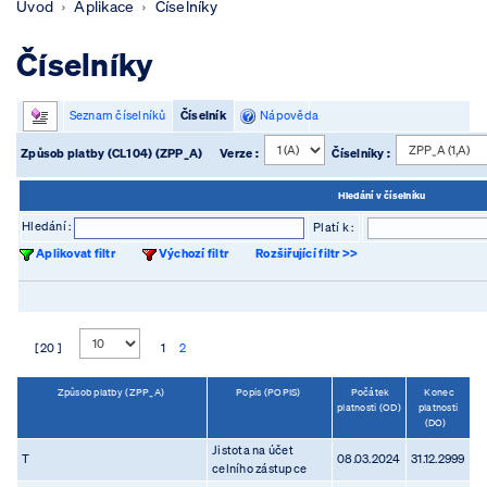
Úvod
Aplikace
Číselníky
Číselníky
Seznam číselníků
Číselník
Nápověda
Způsob platby (CL104) (ZPP_A)
Verze :
Číselníky :
Hledání v číselníku
Hledání :
Platí k :
Aplikovat filtr
Výchozí filtr
Rozšiřující filtr >>
[ 20 ]
1
2
Způsob platby (ZPP_A)
Popis (POPIS)
Počátek
Konec
platnosti (OD)
platnosti
(DO)
Jistota na účet
T
08.03.2024
31.12.2999
celního zástupce