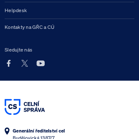
Helpdesk
Kontakty na GŘC a CÚ
Sledujte nás
Facebook účet Celní správy ČR
X účet Celní správy ČR
Youtube účet Celní správy ČR
Generální ředitelství cel
Budějovická 1387/7