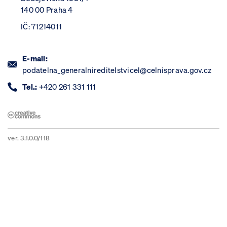
140 00 Praha 4
IČ: 71214011
E-mail:
podatelna_generalnireditelstvicel@celnisprava.gov.cz
Tel.:
+420 261 331 111
ver. 3.1.0.0/118