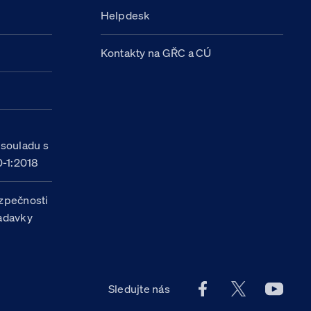
Helpdesk
Kontakty na GŘC a CÚ
h
 souladu s
-1:2018
zpečnosti
žadavky
Facebook účet Celn
X účet Celní
Youtu
Sledujte nás