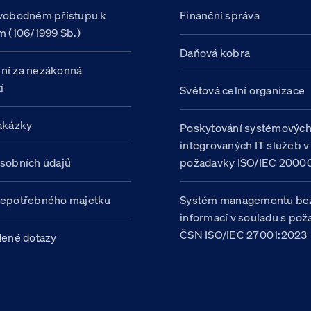
vobodném přístupu k
Finanční správa
m (106/1999 Sb.)
Daňová kobra
ní za nezákonná
í
Světová celní organizace
akázky
Poskytování systémovýc
integrovaných IT služeb v
sobních údajů
požadavky ISO/IEC 20000
nepotřebného majetku
Systém managementu be
informací v souladu s po
ČSN ISO/IEC 27001:2023
dené dotazy