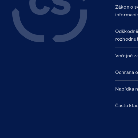
Zákon o s
informací
Odškodně
rozhodnut
Veřejné z
Ochrana o
Nabídka 
Často kla