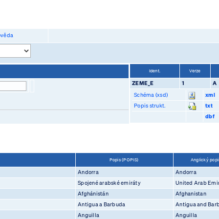
věda
Ident.
Verze
ZEME_E
1
A
Schéma (xsd)
xml
Popis strukt.
txt
dbf
Popis (POPIS)
Anglický pop
Andorra
Andorra
Spojené arabské emiráty
United Arab Emi
Afghánistán
Afghanistan
Antigua a Barbuda
Antigua and Bar
Anguilla
Anguilla