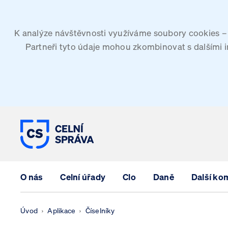
K analýze návštěvnosti využíváme soubory cookies – G
Partneři tyto údaje mohou zkombinovat s dalšími inf
CELNÍ SPRÁVA ČESKÉ REPUBLIK
O nás
Celní úřady
Clo
Daně
Další ko
Úvod
Aplikace
Číselníky