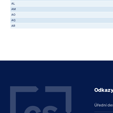
AL
AM
AO
AQ
AR
Odkaz
Úřední de