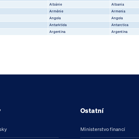
Albánie
Albania
Arménie
Armenia
Angola
Angola
Antarktida
Antarctica
Argentina
Argentina
y
Ostatní
sky
Ministerstvo financí