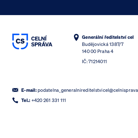
Generální ředitelství cel
Budějovická 1387/7
140 00 Praha 4
IČ: 71214011
E-mail:
podatelna_generalnireditelstvicel@celnisprava
Tel.:
+420 261 331 111