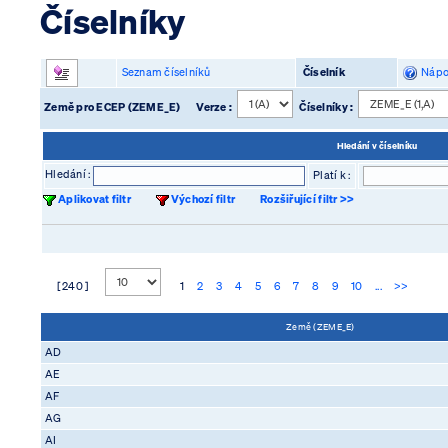
Číselníky
Seznam číselníků
Číselník
Nápo
Země pro ECEP (ZEME_E)
Verze :
Číselníky :
Hledání v číselníku
Hledání :
Platí k :
Aplikovat filtr
Výchozí filtr
Rozšiřující filtr >>
[ 240 ]
1
2
3
4
5
6
7
8
9
10
...
>>
Země (ZEME_E)
AD
AE
AF
AG
AI