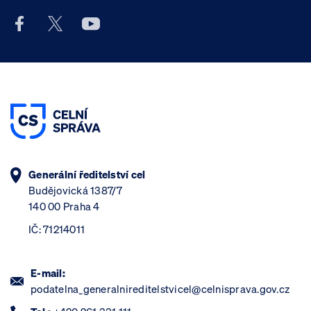
Facebook účet Celní správy ČR
X účet Celní správy ČR
Youtube účet Celní správy ČR
Generální ředitelství cel
Budějovická 1387/7
140 00 Praha 4
IČ: 71214011
E-mail:
podatelna_generalnireditelstvicel@celnisprava.gov.cz