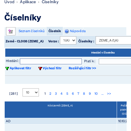
Úvod
Aplikace
Číselníky
Číselníky
Seznam číselníků
Číselník
Nápověda
Země - CL008 (ZEME_A)
Verze :
Číselníky :
Hledání v číselníku
Hledání :
Platí k :
Aplikovat filtr
Výchozí filtr
Rozšiřující filtr >>
[ 281 ]
1
2
3
4
5
6
7
8
9
10
...
>>
Kód země (ZEME_A)
Počáte
platnosti
(OD)
AD
10.10.20