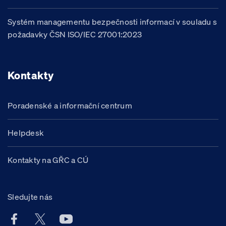
Systém managementu bezpečnosti informací v souladu s
požadavky ČSN ISO/IEC 27001:2023
Kontakty
Poradenské a informační centrum
Helpdesk
Kontakty na GŘC a CÚ
Sledujte nás
Facebook účet Celní správy ČR
X účet Celní správy ČR
Youtube účet Celní správy ČR