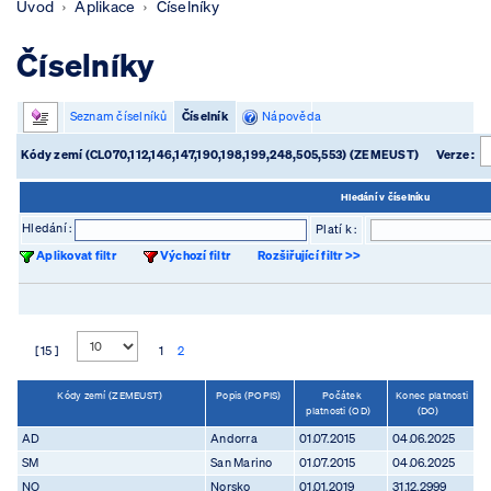
Úvod
Aplikace
Číselníky
Číselníky
Seznam číselníků
Číselník
Nápověda
Kódy zemí (CL070,112,146,147,190,198,199,248,505,553) (ZEMEUST)
Verze :
Hledání v číselníku
Hledání :
Platí k :
Aplikovat filtr
Výchozí filtr
Rozšiřující filtr >>
[ 15 ]
1
2
Kódy zemí (ZEMEUST)
Popis (POPIS)
Počátek
Konec platnosti
platnosti (OD)
(DO)
AD
Andorra
01.07.2015
04.06.2025
SM
San Marino
01.07.2015
04.06.2025
NO
Norsko
01.01.2019
31.12.2999