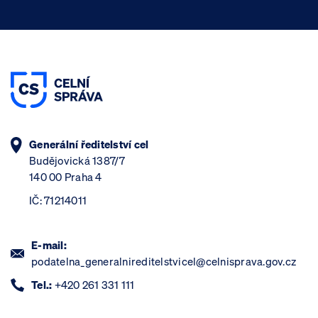
Generální ředitelství cel
Budějovická 1387/7
140 00 Praha 4
IČ: 71214011
E-mail:
podatelna_generalnireditelstvicel@celnisprava.gov.cz
Tel.:
+420 261 331 111