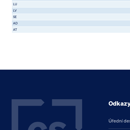
LU
LV
SE
AD
AT
Odkaz
Úřední de