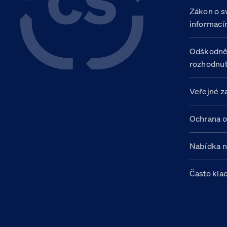
Zákon o s
informací
Odškodně
rozhodnut
Veřejné z
Ochrana o
Nabídka 
Často kla