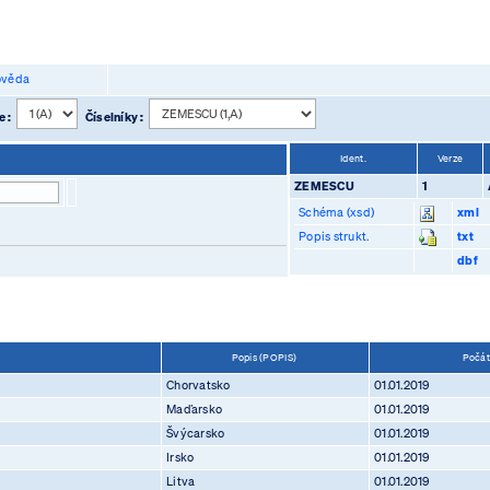
věda
e :
Číselníky :
Ident.
Verze
ZEMESCU
1
Schéma (xsd)
xml
Popis strukt.
txt
dbf
Popis (POPIS)
Počát
Chorvatsko
01.01.2019
Maďarsko
01.01.2019
Švýcarsko
01.01.2019
Irsko
01.01.2019
Litva
01.01.2019