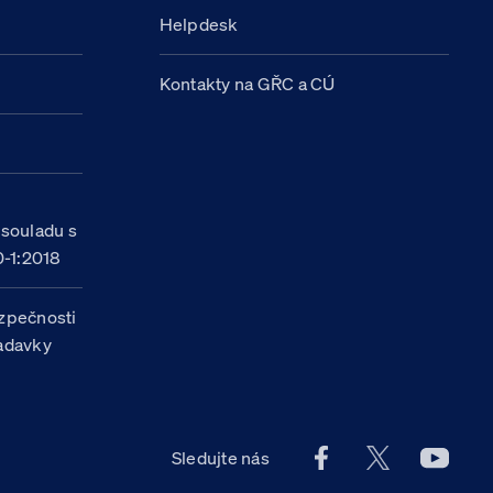
Helpdesk
Kontakty na GŘC a CÚ
h
 souladu s
-1:2018
zpečnosti
žadavky
Facebook účet Celn
X účet Celní
Youtu
Sledujte nás