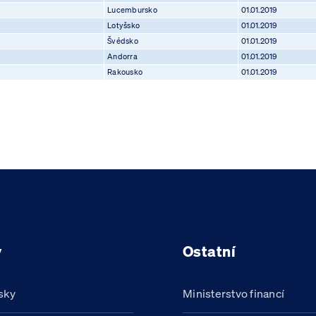
Lucembursko
01.01.2019
Lotyšsko
01.01.2019
Švédsko
01.01.2019
Andorra
01.01.2019
Rakousko
01.01.2019
y
Ostatní
sky
Ministerstvo financí