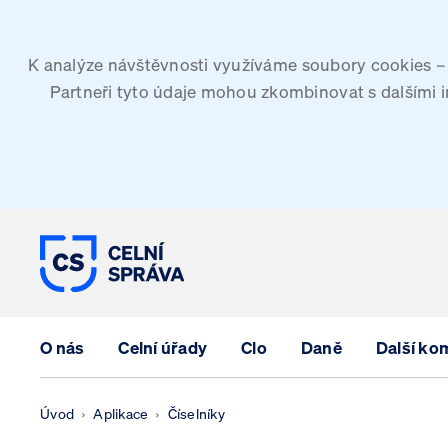
K analýze návštěvnosti využíváme soubory cookies – G
Partneři tyto údaje mohou zkombinovat s dalšími inf
CELNÍ SPRÁVA ČESKÉ REPUBLIK
O nás
Celní úřady
Clo
Daně
Další ko
Úvod
Aplikace
Číselníky