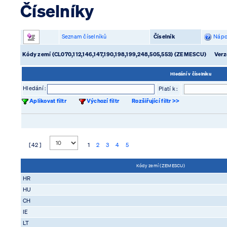
Číselníky
Seznam číselníků
Číselník
Nápo
Kódy zemí (CL070,112,146,147,190,198,199,248,505,553) (ZEMESCU)
Verz
Hledání v číselníku
Hledání :
Platí k :
Aplikovat filtr
Výchozí filtr
Rozšiřující filtr >>
[ 42 ]
1
2
3
4
5
Kódy zemí (ZEMESCU)
HR
HU
CH
IE
LT