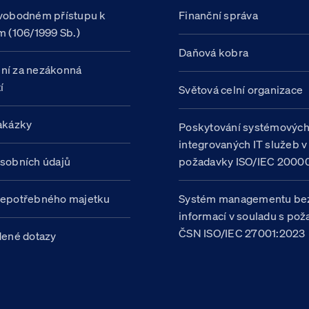
vobodném přístupu k
Finanční správa
m (106/1999 Sb.)
Daňová kobra
ní za nezákonná
í
Světová celní organizace
akázky
Poskytování systémovýc
integrovaných IT služeb v
sobních údajů
požadavky ISO/IEC 20000
nepotřebného majetku
Systém managementu be
informací v souladu s po
ČSN ISO/IEC 27001:2023
dené dotazy