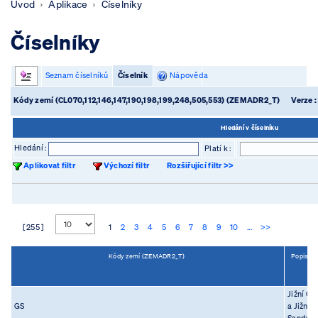
Úvod
Aplikace
Číselníky
Číselníky
Seznam číselníků
Číselník
Nápověda
Kódy zemí (CL070,112,146,147,190,198,199,248,505,553) (ZEMADR2_T)
Verze 
Hledání v číselníku
Hledání :
Platí k :
Aplikovat filtr
Výchozí filtr
Rozšiřující filtr >>
[ 255 ]
1
2
3
4
5
6
7
8
9
10
...
>>
Kódy zemí (ZEMADR2_T)
Popis (
Jižní Ge
GS
a Jižní