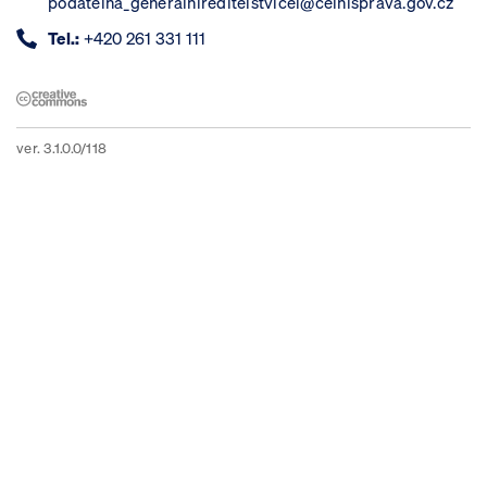
podatelna_generalnireditelstvicel@celnisprava.gov.cz
Tel.:
+420 261 331 111
ver. 3.1.0.0/118