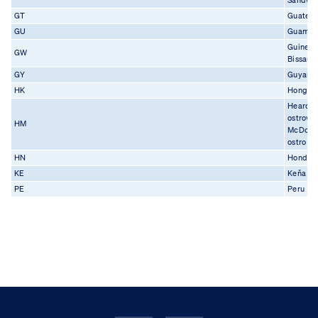
Sandwi
GT
Guatem
GU
Guam
Guinea-
GW
Bissau
GY
Guyana
HK
Hongko
Heardů
ostrov a
HM
McDona
ostro
HN
Hondur
KE
Keňa
PE
Peru