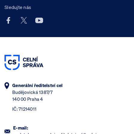
Sledujte nás
Facebook účet Celní správy ČR
X účet Celní správy ČR
Youtube účet Celní správy ČR
Generální ředitelství cel
Budějovická 1387/7
140 00 Praha 4
IČ: 71214011
E-mail: