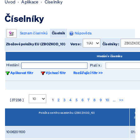
Úvod
Aplikace
Číselníky
Číselníky
Seznam číselníků
Číselník
Nápověda
Zbožové položky EU (ZBOZKOD_10)
Verze :
Číselníky :
Hledání v číselníku
Hledání :
Platí k :
Aplikovat filtr
Výchozí filtr
Rozšiřující filtr >>
[ 37238 ]
1
2
3
4
5
6
7
8
9
10
...
>>
Položka celního sazebníku (ZBOZKOD_10)
Poč
plat
(O
1006201100
01.05