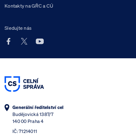
Kontakty na GŘC a CÚ
Sledujte nás
Facebook účet Celní správy ČR
X účet Celní správy ČR
Youtube účet Celní správy ČR
Generální ředitelství cel
Budějovická 1387/7
140 00 Praha 4
IČ: 71214011