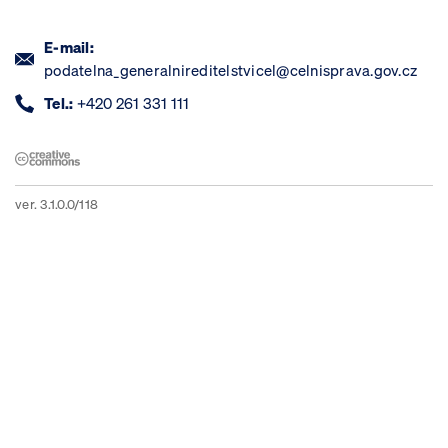
E-mail:
podatelna_generalnireditelstvicel@celnisprava.gov.cz
Tel.:
+420 261 331 111
ver. 3.1.0.0/118