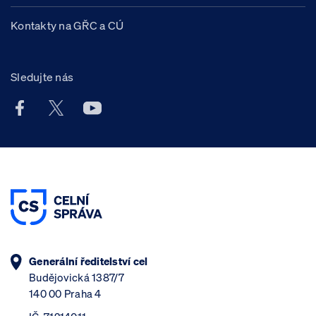
Kontakty na GŘC a CÚ
Sledujte nás
Facebook účet Celní správy ČR
X účet Celní správy ČR
Youtube účet Celní správy ČR
Generální ředitelství cel
Budějovická 1387/7
140 00 Praha 4