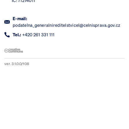
IČ: 71214011
E-mail:
podatelna_generalnireditelstvicel@celnisprava.gov.cz
Tel.:
+420 261 331 111
ver. 3.1.0.0/108