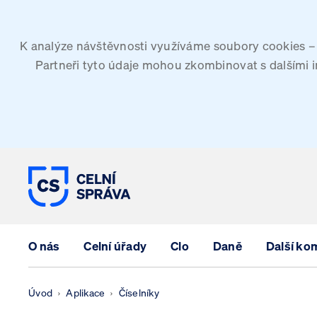
K analýze návštěvnosti využíváme soubory cookies – G
Partneři tyto údaje mohou zkombinovat s dalšími inf
CELNÍ SPRÁVA ČESKÉ REPUBLIK
O nás
Celní úřady
Clo
Daně
Další ko
Úvod
Aplikace
Číselníky