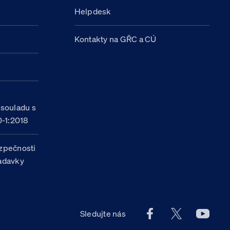
Helpdesk
Kontakty na GŘC a CÚ
h
 souladu s
-1:2018
zpečnosti
žadavky
Facebook účet Celn
X účet Celní
Youtu
Sledujte nás