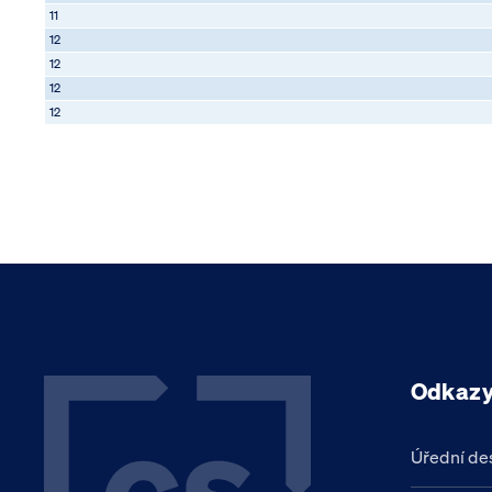
11
12
12
12
12
Odkaz
Úřední de