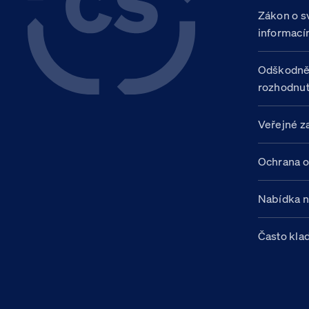
Zákon o s
informací
Odškodně
rozhodnut
Veřejné z
Ochrana o
Nabídka 
Často kla