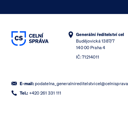
Generální ředitelství cel
Budějovická 1387/7
140 00 Praha 4
IČ: 71214011
E-mail:
podatelna_generalnireditelstvicel@celnisprava
Tel.:
+420 261 331 111