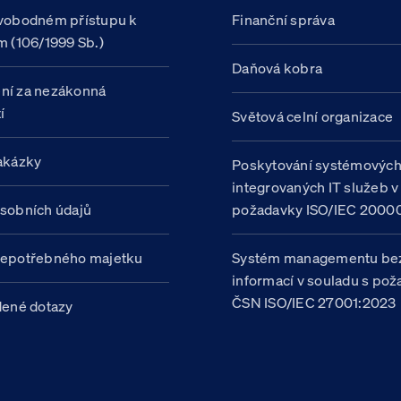
vobodném přístupu k
Finanční správa
m (106/1999 Sb.)
Daňová kobra
ní za nezákonná
í
Světová celní organizace
akázky
Poskytování systémovýc
integrovaných IT služeb v
sobních údajů
požadavky ISO/IEC 20000
nepotřebného majetku
Systém managementu be
informací v souladu s po
ČSN ISO/IEC 27001:2023
dené dotazy