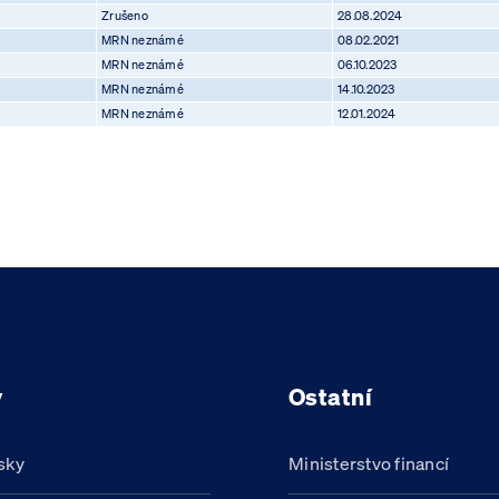
Zrušeno
28.08.2024
MRN neznámé
08.02.2021
MRN neznámé
06.10.2023
MRN neznámé
14.10.2023
MRN neznámé
12.01.2024
y
Ostatní
sky
Ministerstvo financí