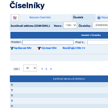
Číselníky
Seznam číselníků
Číselník
Nápo
Zamítnutí odklonu (ZAMODKL)
Verze :
Číselníky :
Hledání v číselníku
Hledání :
Platí k :
Aplikovat filtr
Výchozí filtr
Rozšiřující filtr >>
[ 22 ]
1
2
3
Zamítnutí odklonu (ZAMODKL)
11
11
11
11
11