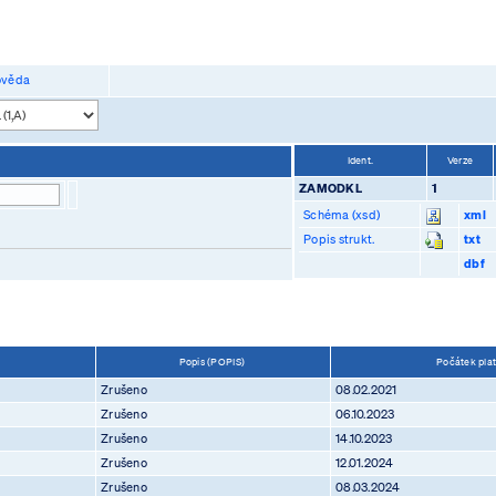
věda
Ident.
Verze
ZAMODKL
1
Schéma (xsd)
xml
Popis strukt.
txt
dbf
Popis (POPIS)
Počátek pla
Zrušeno
08.02.2021
Zrušeno
06.10.2023
Zrušeno
14.10.2023
Zrušeno
12.01.2024
Zrušeno
08.03.2024