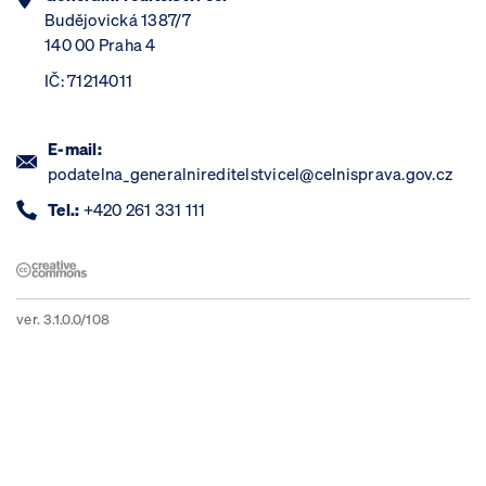
Budějovická 1387/7
140 00 Praha 4
IČ: 71214011
E-mail:
podatelna_generalnireditelstvicel@celnisprava.gov.cz
Tel.:
+420 261 331 111
ver. 3.1.0.0/108