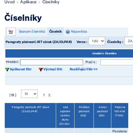
Úvod
Aplikace
Číselníky
Číselníky
Seznam číselníků
Číselník
Nápověda
Paragrafy platnosti JRT záruk (ZAJDLPAR)
Verze :
Číselníky :
Hledání v číselníku
Hledání :
Platí k :
Aplikovat filtr
Výchozí filtr
Rozšiřující filtr >>
[ 18 ]
1
2
Paragrafy platnosti JRT záruk
kod
Počátek
Konec
Popis na
(ZAJDLPAR)
zajisteni
platnosti
platnosti
100 míst
celniho
(OD)
(DO)
(T100)
dluhu
(ZAJDL)
Povoleno