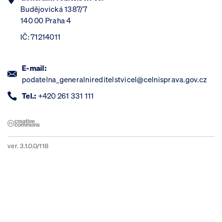
Budějovická 1387/7
140 00 Praha 4
IČ: 71214011
E-mail:
podatelna_generalnireditelstvicel@celnisprava.gov.cz
Tel.:
+420 261 331 111
ver. 3.1.0.0/118