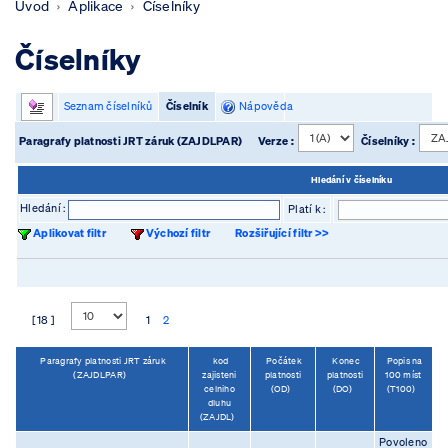
Úvod
Aplikace
Číselníky
Číselníky
Seznam číselníků
Číselník
Nápověda
Paragrafy platnosti JRT záruk (ZAJDLPAR)
Verze :
Číselníky :
Hledání v číselníku
Hledání :
Platí k :
Aplikovat filtr
Výchozí filtr
Rozšiřující filtr >>
[ 18 ]
1
2
Paragrafy platnosti JRT záruk
kod
Počátek
Konec
Popis na
(ZAJDLPAR)
zajisteni
platnosti
platnosti
100 míst
celniho
(OD)
(DO)
(T100)
dluhu
(ZAJDL)
Povoleno