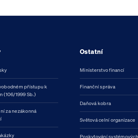
y
Ostatní
sky
Ministerstvo financí
vobodném přístupu k
Finanční správa
m (106/1999 Sb.)
Daňová kobra
ní za nezákonná
í
Světová celní organizace
akázky
Poskytování systémovýc