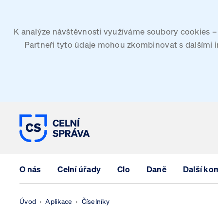
K analýze návštěvnosti využíváme soubory cookies – G
Partneři tyto údaje mohou zkombinovat s dalšími inf
CELNÍ SPRÁVA ČESKÉ REPUBLIK
O nás
Celní úřady
Clo
Daně
Další ko
Úvod
Aplikace
Číselníky