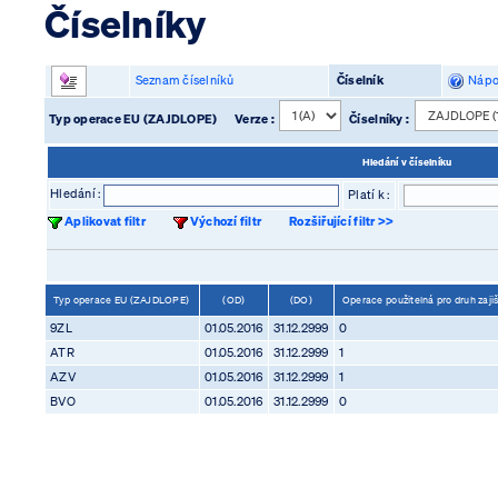
Číselníky
Seznam číselníků
Číselník
Nápo
Typ operace EU (ZAJDLOPE)
Verze :
Číselníky :
Hledání v číselníku
Hledání :
Platí k :
Aplikovat filtr
Výchozí filtr
Rozšiřující filtr >>
Typ operace EU (ZAJDLOPE)
(OD)
(DO)
Operace použitelná pro druh zaji
9ZL
01.05.2016
31.12.2999
0
ATR
01.05.2016
31.12.2999
1
AZV
01.05.2016
31.12.2999
1
BVO
01.05.2016
31.12.2999
0