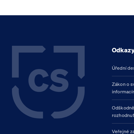
Odkaz
Úřední de
Zákon o s
informací
Odškodně
rozhodnut
Veřejné z