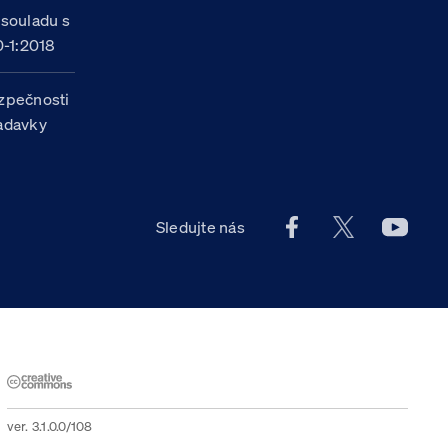
 souladu s
-1:2018
zpečnosti
žadavky
Facebook účet Celn
X účet Celní
Youtu
Sledujte nás
ver. 3.1.0.0/108