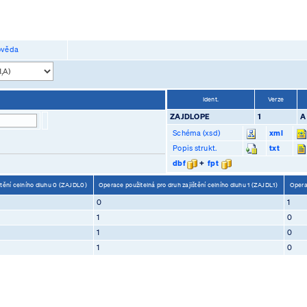
věda
Ident.
Verze
ZAJDLOPE
1
A
Schéma (xsd)
xml
Popis strukt.
txt
dbf
+
fpt
štění celního dluhu 0 (ZAJDL0)
Operace použitelná pro druh zajištění celního dluhu 1 (ZAJDL1)
Operac
0
1
1
0
1
0
1
0