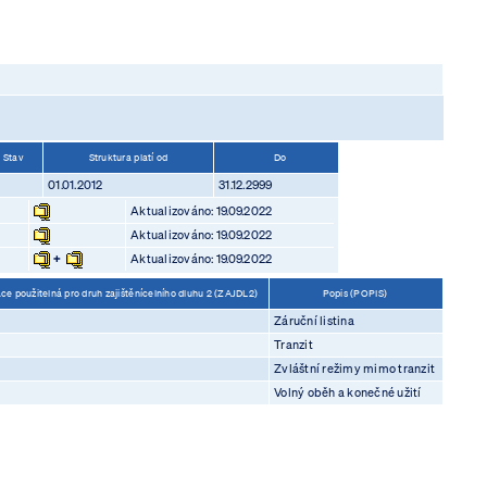
Stav
Struktura platí od
Do
01.01.2012
31.12.2999
Aktualizováno: 19.09.2022
Aktualizováno: 19.09.2022
+
Aktualizováno: 19.09.2022
e použitelná pro druh zajištěnícelního dluhu 2 (ZAJDL2)
Popis (POPIS)
Záruční listina
Tranzit
Zvláštní režimy mimo tranzit
Volný oběh a konečné užití