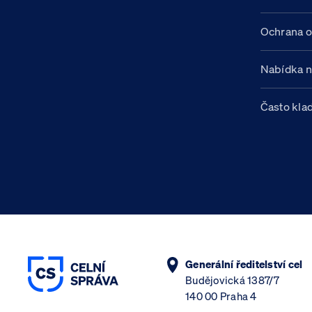
Ochrana o
Nabídka 
Často kla
Generální ředitelství cel
Budějovická 1387/7
140 00 Praha 4