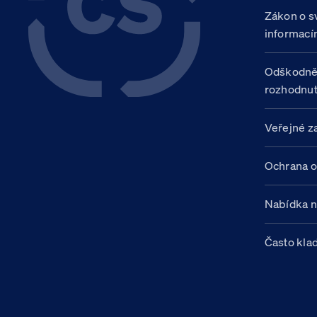
Zákon o s
informací
Odškodně
rozhodnut
Veřejné z
Ochrana o
Nabídka 
Často kla