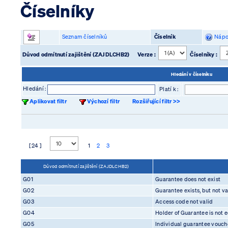
Číselníky
Seznam číselníků
Číselník
Nápo
Důvod odmítnutí zajištění (ZAJDLCHB2)
Verze :
Číselníky :
Hledání v číselníku
Hledání :
Platí k :
Aplikovat filtr
Výchozí filtr
Rozšiřující filtr >>
[ 24 ]
1
2
3
Důvod odmítnutí zajištění (ZAJDLCHB2)
G01
Guarantee does not exist
G02
Guarantee exists, but not va
G03
Access code not valid
G04
Holder of Guarantee is not e
G05
Individual guarantee vouch