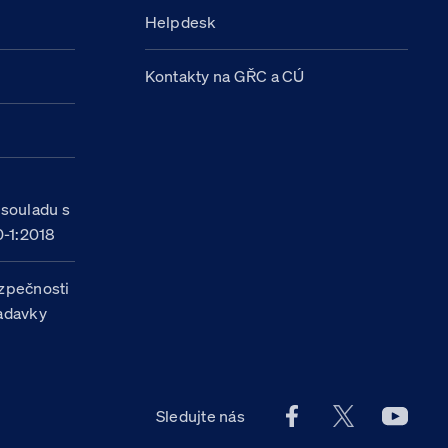
Helpdesk
Kontakty na GŘC a CÚ
h
 souladu s
-1:2018
zpečnosti
žadavky
Facebook účet Celn
X účet Celní
Youtu
Sledujte nás