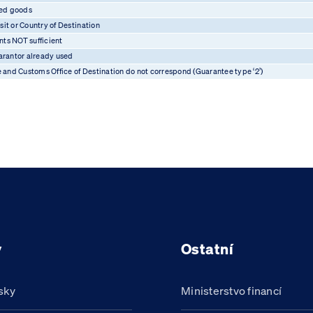
ded goods
sit or Country of Destination
ts NOT sufficient
arantor already used
 and Customs Office of Destination do not correspond (Guarantee type ‘2’)
y
Ostatní
sky
Ministerstvo financí