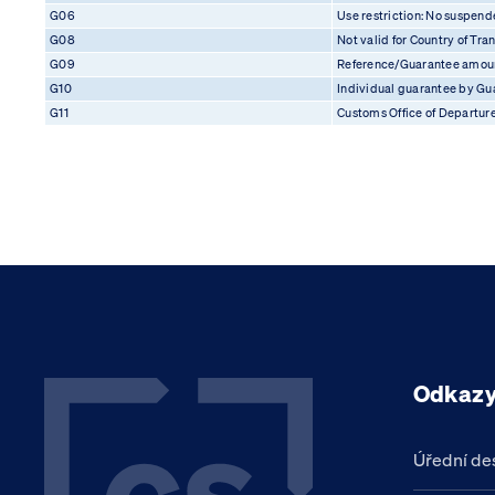
G06
Use restriction: No suspen
G08
Not valid for Country of Tran
G09
Reference/Guarantee amoun
G10
Individual guarantee by Gu
G11
Customs Office of Departure
Odkaz
Úřední de