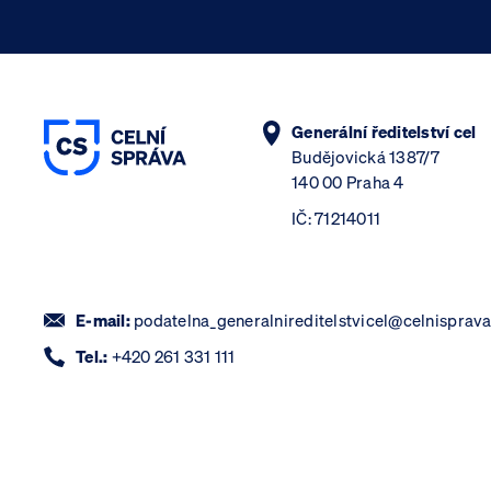
Generální ředitelství cel
Budějovická 1387/7
140 00 Praha 4
IČ: 71214011
E-mail:
podatelna_generalnireditelstvicel@celnisprava
Tel.:
+420 261 331 111