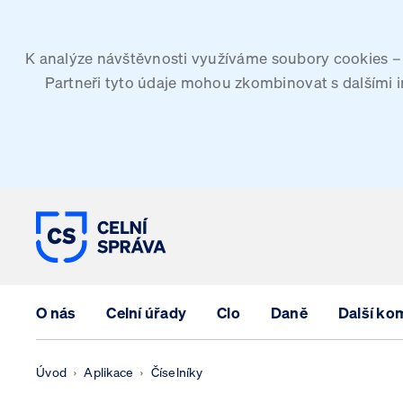
K analýze návštěvnosti využíváme soubory cookies – G
Partneři tyto údaje mohou zkombinovat s dalšími inf
CELNÍ SPRÁVA ČESKÉ REPUBLIK
O nás
Celní úřady
Clo
Daně
Další ko
Úvod
Aplikace
Číselníky