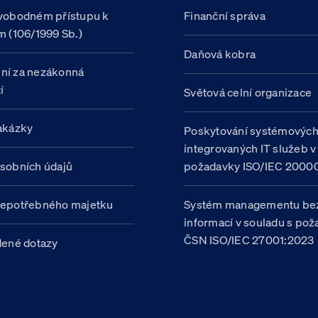
vobodném přístupu k
Finanční správa
m (106/1999 Sb.)
Daňová kobra
ní za nezákonná
í
Světová celní organizace
akázky
Poskytování systémovýc
integrovaných IT služeb v
sobních údajů
požadavky ISO/IEC 20000
nepotřebného majetku
Systém managementu be
informací v souladu s po
ČSN ISO/IEC 27001:2023
dené dotazy