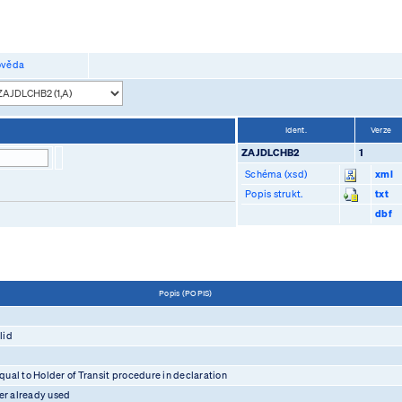
věda
Ident.
Verze
ZAJDLCHB2
1
Schéma (xsd)
xml
Popis strukt.
txt
dbf
Popis (POPIS)
lid
qual to Holder of Transit procedure in declaration
er already used