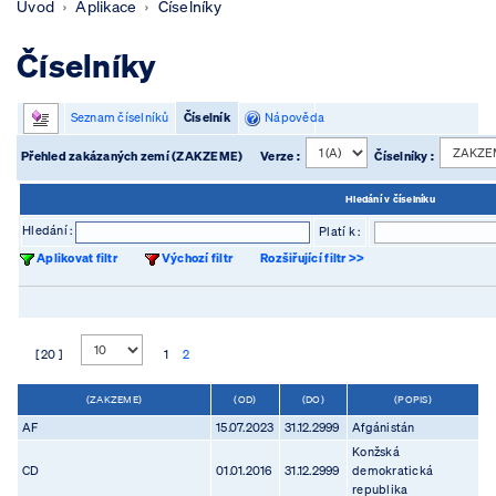
Úvod
Aplikace
Číselníky
Číselníky
Seznam číselníků
Číselník
Nápověda
Přehled zakázaných zemí (ZAKZEME)
Verze :
Číselníky :
Hledání v číselníku
Hledání :
Platí k :
Aplikovat filtr
Výchozí filtr
Rozšiřující filtr >>
[ 20 ]
1
2
(ZAKZEME)
(OD)
(DO)
(POPIS)
AF
15.07.2023
31.12.2999
Afgánistán
Konžská
CD
01.01.2016
31.12.2999
demokratická
republika