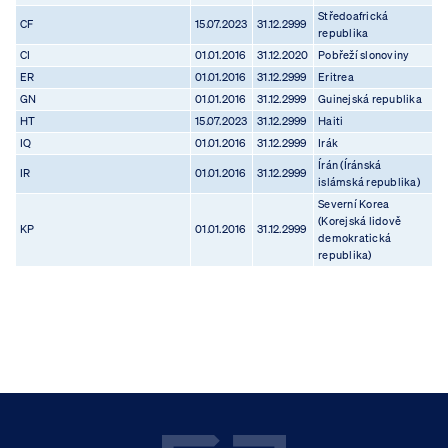
Středoafrická
CF
15.07.2023
31.12.2999
republika
CI
01.01.2016
31.12.2020
Pobřeží slonoviny
ER
01.01.2016
31.12.2999
Eritrea
GN
01.01.2016
31.12.2999
Guinejská republika
HT
15.07.2023
31.12.2999
Haiti
IQ
01.01.2016
31.12.2999
Irák
Írán (Íránská
IR
01.01.2016
31.12.2999
islámská republika)
Severní Korea
(Korejská lidově
KP
01.01.2016
31.12.2999
demokratická
republika)