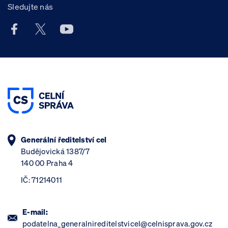
Sledujte nás
Facebook účet Celní správy ČR
X účet Celní správy ČR
Youtube účet Celní správy ČR
Generální ředitelství cel
Budějovická 1387/7
140 00 Praha 4
IČ: 71214011
E-mail:
podatelna_generalnireditelstvicel@celnisprava.gov.cz