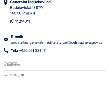
Generální ředitelství cel
Budějovická 1387/7
140 00 Praha 4
IČ: 71214011
E-mail:
podatelna_generalnireditelstvicel@celnisprava.gov.cz
Tel.:
+420 261 331 111
ver. 3.1.0.0/118