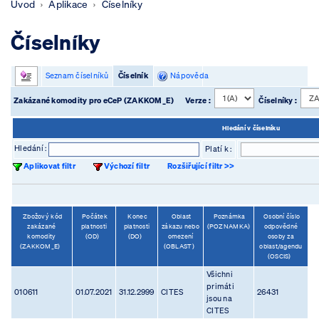
Úvod
Aplikace
Číselníky
Číselníky
Seznam číselníků
Číselník
Nápověda
Zakázané komodity pro eCeP (ZAKKOM_E)
Verze :
Číselníky :
Hledání v číselníku
Hledání :
Platí k :
Aplikovat filtr
Výchozí filtr
Rozšiřující filtr >>
Zbožový kód
Počátek
Konec
Oblast
Poznámka
Osobní číslo
zakázané
platnosti
platnosti
zákazu nebo
(POZNAMKA)
odpovědné
komodity
(OD)
(DO)
omezení
osoby za
(ZAKKOM_E)
(OBLAST)
oblast/agendu
(OSCIS)
Všichni
primáti
010611
01.07.2021
31.12.2999
CITES
26431
jsou na
CITES