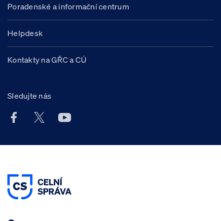
Poradenské a informační centrum
Helpdesk
Kontakty na GŘC a CÚ
Sledujte nás
Facebook účet Celní správy ČR
X účet Celní správy ČR
Youtube účet Celní správy ČR